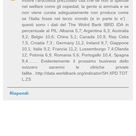
Inoltre l'articolista prezzolato cita che se non si spende
nel welfare come gli ospedali, la gente si ammala e se
non viene curata adeguatamente non produce come
se l'italia fosse nel terzo mondo (e in parte lo e') :
questi sono i dati del The Wolrd Bank IBRD IDA in
percentuale al PIL: Albania 5,7; Argentina 6,3; Australia
9,2; Belgio 10,6; China 5,1; Canada 10,9; Rep Ceka
7,5; Croatia 7,3 ; Germany 11,2, Ireland 8,7; Giappone
10,1; Italia 9,2; Francia 11,2; Lussemburgo 7,4;Olanda
12; Polonia 6,9; Romania 5,6; Portogallo 10,4; Spagna
9,4........ Evidentemente il prossimo business dello
svizzero saranno le cliniche private
fallite...http://data.worldbank.org/indicator/SH.XPD.TOT
L.ZS
Rispondi