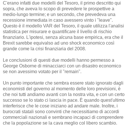
C'erano infatti due modelli del Tesoro, il primo descritto qui
sopra, che aveva lo scopo di prevedere le prospettive a
medio-lungo termine; e un secondo, che prevedeva una
recessione immediata in caso avessero vinto i "leave".
Questo è il modello VAR del Tesoro, il quale utilizza l'analisi
statistica per misurare e quantificare il livello di rischio
finanziario. L'ipotesi, senza alcuna base empirica, era che il
Brexit sarebbe equivalso ad uno shock economico così
grande come la crisi finanziaria del 2008.
Le conclusioni di questi due modelli hanno permesso a
George Osborne di minacciarci con un disastro economico
se non avessimo votato per il "remain".
Un punto importante che sembra essere stato ignorato dagli
economisti del governo al momento delle loro previsioni, è
che noi tutti andiamo avanti con la nostra vita, e con un certo
successo se lo stato ci lascia in pace. È quando quest'ultimo
interferisce che le cose iniziano ad andare male. Inoltre, i
burocrati statali sono convinti che necessitiamo di accordi
commerciali nazionali e sembrano incapaci di comprendere
che la popolazione se la cava meglio col libero scambio.