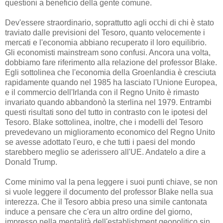
questioni a beneficio della gente comune.
Dev'essere straordinario, soprattutto agli occhi di chi è stato
traviato dalle previsioni del Tesoro, quanto velocemente i
mercati e l'economia abbiano recuperato il loro equilibrio.
Gli economisti mainstream sono confusi. Ancora una volta,
dobbiamo fare riferimento alla relazione del professor Blake.
Egli sottolinea che l'economia della Groenlandia è cresciuta
rapidamente quando nel 1985 ha lasciato l'Unione Europea,
e il commercio dell'Irlanda con il Regno Unito è rimasto
invariato quando abbandonò la sterlina nel 1979. Entrambi
questi risultati sono del tutto in contrasto con le ipotesi del
Tesoro. Blake sottolinea, inoltre, che i modelli del Tesoro
prevedevano un miglioramento economico del Regno Unito
se avesse adottato l'euro, e che tutti i paesi del mondo
starebbero meglio se aderissero all'UE. Andatelo a dire a
Donald Trump.
Come minimo val la pena leggere i suoi punti chiave, se non
si vuole leggere il documento del professor Blake nella sua
interezza. Che il Tesoro abbia preso una simile cantonata
induce a pensare che c'era un altro ordine del giorno,
impresso nella mentalità dell'establishment geopolitico sin