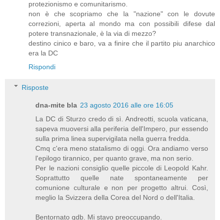
protezionismo e comunitarismo.
non è che scopriamo che la "nazione" con le dovute
correzioni, aperta al mondo ma con possibili difese dal
potere transnazionale, è la via di mezzo?
destino cinico e baro, va a finire che il partito piu anarchico
era la DC
Rispondi
Risposte
dna-mite bla
23 agosto 2016 alle ore 16:05
La DC di Sturzo credo di sì. Andreotti, scuola vaticana,
sapeva muoversi alla periferia dell'Impero, pur essendo
sulla prima linea supervigilata nella guerra fredda.
Cmq c'era meno statalismo di oggi. Ora andiamo verso
l'epilogo tirannico, per quanto grave, ma non serio.
Per le nazioni consiglio quelle piccole di Leopold Kahr.
Soprattutto quelle nate spontaneamente per
comunione culturale e non per progetto altrui. Così,
meglio la Svizzera della Corea del Nord o dell'Italia.
Bentornato gdb. Mi stavo preoccupando.