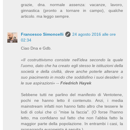
grazie, dna. normale assenza: vacanze, lavoro,
ginnastica (pronto a tornare in campo), qualche
articolo. ma leggo sempre.
Francesco Simoncelli
24 agosto 2016 alle ore
02:34
Ciao Dna e Gdb.
«Il costruttivismo consiste nell’idea secondo la quale
l’uomo, dato che ha creato egli stesso le istituzioni della
società e della civiltà, deve anche poterle alterare a
suo piacimento in modo che soddisfino i suoi desideri o
le sue aspirazioni»
--
Friedrich Hayek
Sebbene tutti ne parlino del manifesto di Ventotene,
pochi ne hanno letto il contenuto. Anzi, i media
mainstream infatti non hanno fatto altro che tessere le
lodi di colui che ci "mise la faccia". (O forse l'hanno
letto, ma confidano sul fatto che non l'abbia fatto la
maggior parte della popolazione. In entrambi i casi, la
propaganda europeista è servita.)