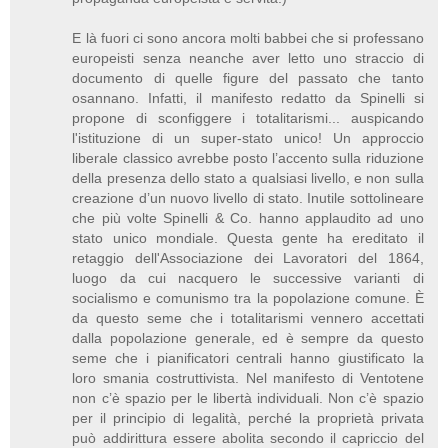
E là fuori ci sono ancora molti babbei che si professano
europeisti senza neanche aver letto uno straccio di
documento di quelle figure del passato che tanto
osannano. Infatti, il manifesto redatto da Spinelli si
propone di sconfiggere i totalitarismi... auspicando
l'istituzione di un super-stato unico! Un approccio
liberale classico avrebbe posto l’accento sulla riduzione
della presenza dello stato a qualsiasi livello, e non sulla
creazione d’un nuovo livello di stato. Inutile sottolineare
che più volte Spinelli & Co. hanno applaudito ad uno
stato unico mondiale. Questa gente ha ereditato il
retaggio dell'Associazione dei Lavoratori del 1864,
luogo da cui nacquero le successive varianti di
socialismo e comunismo tra la popolazione comune. È
da questo seme che i totalitarismi vennero accettati
dalla popolazione generale, ed è sempre da questo
seme che i pianificatori centrali hanno giustificato la
loro smania costruttivista. Nel manifesto di Ventotene
non c’è spazio per le libertà individuali. Non c’è spazio
per il principio di legalità, perché la proprietà privata
può addirittura essere abolita secondo il capriccio del