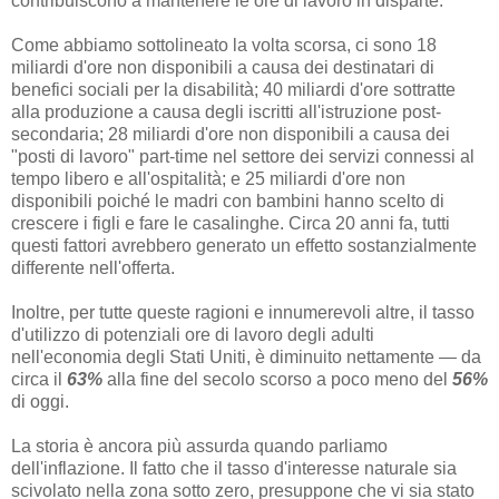
contribuiscono a mantenere le ore di lavoro in disparte.
Come abbiamo sottolineato la volta scorsa, ci sono 18
miliardi d'ore non disponibili a causa dei destinatari di
benefici sociali per la disabilità; 40 miliardi d'ore sottratte
alla produzione a causa degli iscritti all'istruzione post-
secondaria; 28 miliardi d'ore non disponibili a causa dei
"posti di lavoro" part-time nel settore dei servizi connessi al
tempo libero e all'ospitalità; e 25 miliardi d'ore non
disponibili poiché le madri con bambini hanno scelto di
crescere i figli e fare le casalinghe. Circa 20 anni fa, tutti
questi fattori avrebbero generato un effetto sostanzialmente
differente nell'offerta.
Inoltre, per tutte queste ragioni e innumerevoli altre, il tasso
d'utilizzo di potenziali ore di lavoro degli adulti
nell'economia degli Stati Uniti, è diminuito nettamente — da
circa il
63%
alla fine del secolo scorso a poco meno del
56%
di oggi.
La storia è ancora più assurda quando parliamo
dell'inflazione. Il fatto che il tasso d'interesse naturale sia
scivolato nella zona sotto zero, presuppone che vi sia stato