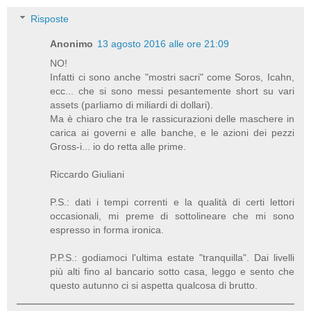
Risposte
Anonimo
13 agosto 2016 alle ore 21:09
NO!
Infatti ci sono anche "mostri sacri" come Soros, Icahn,
ecc... che si sono messi pesantemente short su vari
assets (parliamo di miliardi di dollari).
Ma è chiaro che tra le rassicurazioni delle maschere in
carica ai governi e alle banche, e le azioni dei pezzi
Gross-i... io do retta alle prime.
Riccardo Giuliani
P.S.: dati i tempi correnti e la qualità di certi lettori
occasionali, mi preme di sottolineare che mi sono
espresso in forma ironica.
P.P.S.: godiamoci l'ultima estate "tranquilla". Dai livelli
più alti fino al bancario sotto casa, leggo e sento che
questo autunno ci si aspetta qualcosa di brutto.