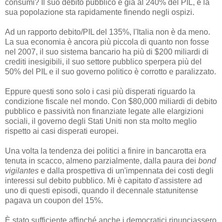
consumi? Il suo debito pubblico è già al 240% del PIL, e la
sua popolazione sta rapidamente finendo negli ospizi.
Ad un rapporto debito/PIL del 135%, l'Italia non è da meno.
La sua economia è ancora più piccola di quanto non fosse
nel 2007, il suo sistema bancario ha più di $200 miliardi di
crediti inesigibili, il suo settore pubblico sperpera più del
50% del PIL e il suo governo politico è corrotto e paralizzato.
Eppure questi sono solo i casi più disperati riguardo la
condizione fiscale nel mondo. Con $80,000 miliardi di debito
pubblico e passività non finanziate legate alle elargizioni
sociali, il governo degli Stati Uniti non sta molto meglio
rispetto ai casi disperati europei.
Una volta la tendenza dei politici a finire in bancarotta era
tenuta in scacco, almeno parzialmente, dalla paura dei
bond
vigilantes
e dalla prospettiva di un'impennata dei costi degli
interessi sul debito pubblico. Mi è capitato d'assistere ad
uno di questi episodi, quando il decennale statunitense
pagava un coupon del 15%.
È stato sufficiente affinché anche i democratici rinunciassero