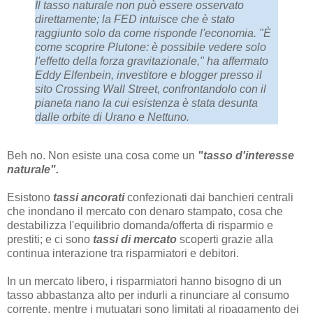
Il tasso naturale non può essere osservato
direttamente; la FED intuisce che è stato
raggiunto solo da come risponde l'economia. "È
come scoprire Plutone: è possibile vedere solo
l'effetto della forza gravitazionale," ha affermato
Eddy Elfenbein, investitore e blogger presso il
sito Crossing Wall Street, confrontandolo con il
pianeta nano la cui esistenza è stata desunta
dalle orbite di Urano e Nettuno.
Beh no. Non esiste una cosa come un
"tasso d'interesse
naturale".
Esistono
tassi ancorati
confezionati dai banchieri centrali
che inondano il mercato con denaro stampato, cosa che
destabilizza l'equilibrio domanda/offerta di risparmio e
prestiti; e ci sono
tassi di mercato
scoperti grazie alla
continua interazione tra risparmiatori e debitori.
In un mercato libero, i risparmiatori hanno bisogno di un
tasso abbastanza alto per indurli a rinunciare al consumo
corrente, mentre i mutuatari sono limitati al ripagamento dei