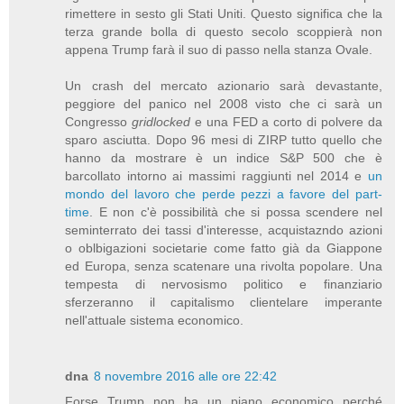
rimettere in sesto gli Stati Uniti. Questo significa che la
terza grande bolla di questo secolo scoppierà non
appena Trump farà il suo di passo nella stanza Ovale.
Un crash del mercato azionario sarà devastante,
peggiore del panico nel 2008 visto che ci sarà un
Congresso
gridlocked
e una FED a corto di polvere da
sparo asciutta. Dopo 96 mesi di ZIRP tutto quello che
hanno da mostrare è un indice S&P 500 che è
barcollato intorno ai massimi raggiunti nel 2014 e
un
mondo del lavoro che perde pezzi a favore del part-
time
. E non c'è possibilità che si possa scendere nel
seminterrato dei tassi d'interesse, acquistazndo azioni
o oblbigazioni societarie come fatto già da Giappone
ed Europa, senza scatenare una rivolta popolare. Una
tempesta di nervosismo politico e finanziario
sferzeranno il capitalismo clientelare imperante
nell'attuale sistema economico.
dna
8 novembre 2016 alle ore 22:42
Forse Trump non ha un piano economico perché