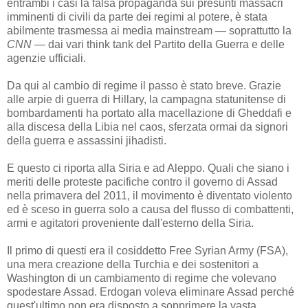
entrambi i casi la falsa propaganda sui presunti massacri
imminenti di civili da parte dei regimi al potere, è stata
abilmente trasmessa ai media mainstream — soprattutto la
CNN
— dai vari think tank del Partito della Guerra e delle
agenzie ufficiali.
Da qui al cambio di regime il passo è stato breve. Grazie
alle arpie di guerra di Hillary, la campagna statunitense di
bombardamenti ha portato alla macellazione di Gheddafi e
alla discesa della Libia nel caos, sferzata ormai da signori
della guerra e assassini jihadisti.
E questo ci riporta alla Siria e ad Aleppo. Quali che siano i
meriti delle proteste pacifiche contro il governo di Assad
nella primavera del 2011, il movimento è diventato violento
ed è sceso in guerra solo a causa del flusso di combattenti,
armi e agitatori proveniente dall'esterno della Siria.
Il primo di questi era il cosiddetto Free Syrian Army (FSA),
una mera creazione della Turchia e dei sostenitori a
Washington di un cambiamento di regime che volevano
spodestare Assad. Erdogan voleva eliminare Assad perché
quest'ultimo non era disposto a sopprimere la vasta