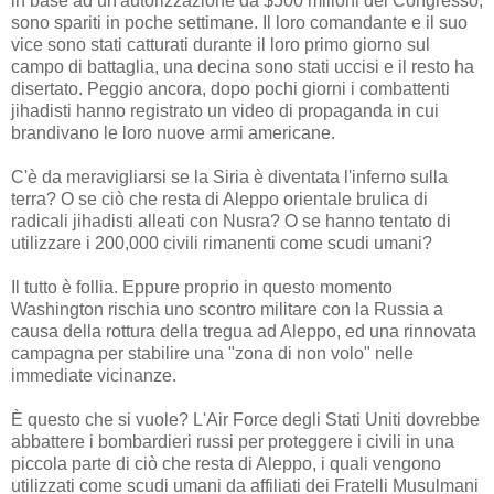
in base ad un'autorizzazione da $500 milioni del Congresso,
sono spariti in poche settimane. Il loro comandante e il suo
vice sono stati catturati durante il loro primo giorno sul
campo di battaglia, una decina sono stati uccisi e il resto ha
disertato. Peggio ancora, dopo pochi giorni i combattenti
jihadisti hanno registrato un video di propaganda in cui
brandivano le loro nuove armi americane.
C'è da meravigliarsi se la Siria è diventata l'inferno sulla
terra? O se ciò che resta di Aleppo orientale brulica di
radicali jihadisti alleati con Nusra? O se hanno tentato di
utilizzare i 200,000 civili rimanenti come scudi umani?
Il tutto è follia. Eppure proprio in questo momento
Washington rischia uno scontro militare con la Russia a
causa della rottura della tregua ad Aleppo, ed una rinnovata
campagna per stabilire una "zona di non volo" nelle
immediate vicinanze.
È questo che si vuole? L'Air Force degli Stati Uniti dovrebbe
abbattere i bombardieri russi per proteggere i civili in una
piccola parte di ciò che resta di Aleppo, i quali vengono
utilizzati come scudi umani da affiliati dei Fratelli Musulmani