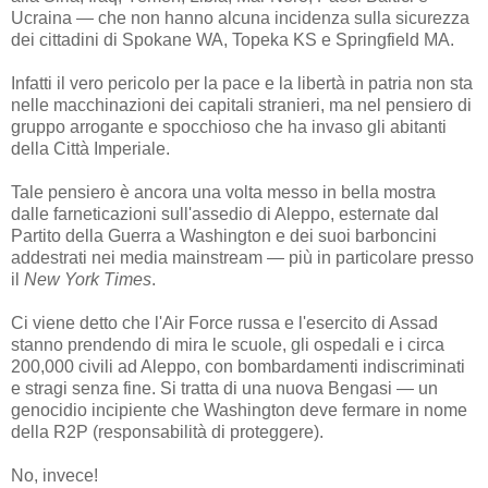
Ucraina — che non hanno alcuna incidenza sulla sicurezza
dei cittadini di Spokane WA, Topeka KS e Springfield MA.
Infatti il vero pericolo per la pace e la libertà in patria non sta
nelle macchinazioni dei capitali stranieri, ma nel pensiero di
gruppo arrogante e spocchioso che ha invaso gli abitanti
della Città Imperiale.
Tale pensiero è ancora una volta messo in bella mostra
dalle farneticazioni sull'assedio di Aleppo, esternate dal
Partito della Guerra a Washington e dei suoi barboncini
addestrati nei media mainstream — più in particolare presso
il
New York Times
.
Ci viene detto che l'Air Force russa e l'esercito di Assad
stanno prendendo di mira le scuole, gli ospedali e i circa
200,000 civili ad Aleppo, con bombardamenti indiscriminati
e stragi senza fine. Si tratta di una nuova Bengasi — un
genocidio incipiente che Washington deve fermare in nome
della R2P (responsabilità di proteggere).
No, invece!