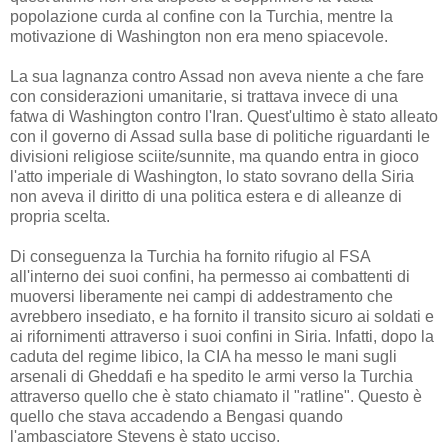
popolazione curda al confine con la Turchia, mentre la
motivazione di Washington non era meno spiacevole.
La sua lagnanza contro Assad non aveva niente a che fare
con considerazioni umanitarie, si trattava invece di una
fatwa di Washington contro l'Iran. Quest'ultimo è stato alleato
con il governo di Assad sulla base di politiche riguardanti le
divisioni religiose sciite/sunnite, ma quando entra in gioco
l'atto imperiale di Washington, lo stato sovrano della Siria
non aveva il diritto di una politica estera e di alleanze di
propria scelta.
Di conseguenza la Turchia ha fornito rifugio al FSA
all'interno dei suoi confini, ha permesso ai combattenti di
muoversi liberamente nei campi di addestramento che
avrebbero insediato, e ha fornito il transito sicuro ai soldati e
ai rifornimenti attraverso i suoi confini in Siria. Infatti, dopo la
caduta del regime libico, la CIA ha messo le mani sugli
arsenali di Gheddafi e ha spedito le armi verso la Turchia
attraverso quello che è stato chiamato il "ratline". Questo è
quello che stava accadendo a Bengasi quando
l'ambasciatore Stevens è stato ucciso.