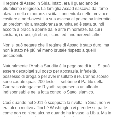
Il regime di Assad in Siria, infatti, era il guardiano del
pluralismo religioso. La famiglia Assad nasceva dal ramo
alawita nella minoranza sciita, concentrata nelle province
costiere a nord-ovest. La sua ascesa al potere ha interrotto
un predominio a maggioranza sunnita ed è stata quindi
accolta a braccia aperte dalle altre minoranze, tra cui i
cristiani, i drusi, gli ebrei, i curdi ed innumerevoli altre.
Non si può negare che il regime di Assad è stato duro, ma
non è stato né più né meno brutale rispetto a quelli
precedenti.
Naturalmente l'Arabia Saudita è la peggiore di tutti. Si può
essere decapitati sul posto per apostasia, infedeltà,
possesso di droga o per aver insultato il re. L'anno scorso
sono cadute quasi 200 teste — sebbene il Partito della
Guerra sostenga che Riyadh rappresenta un alleato
indispensabile nella lotta contro lo Stato Islamico.
Così quando nel 2011 è scoppiata la rivolta in Siria, non vi
era alcun motivo affinché Washington vi prendesse parte —
come non ce n'era alcuno quando ha invaso la Libia. Ma in