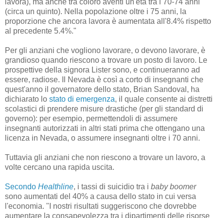
lavora), ma anche tra coloro aventi un'età tra i 70-74 anni
(circa un quinto). Nella popolazione oltre i 75 anni, la
proporzione che ancora lavora è aumentata all'8.4% rispetto
al precedente 5.4%."
Per gli anziani che vogliono lavorare, o devono lavorare, è
grandioso quando riescono a trovare un posto di lavoro. Le
prospettive della signora Lister sono, e continueranno ad
essere, radiose. Il Nevada è così a corto di insegnanti che
quest'anno il governatore dello stato, Brian Sandoval, ha
dichiarato lo
stato di emergenza
, il quale consente ai distretti
scolastici di prendere misure drastiche (per gli standard di
governo): per esempio, permettendoli di assumere
insegnanti autorizzati in altri stati prima che ottengano una
licenza in Nevada, o assumere insegnanti oltre i 70 anni.
Tuttavia gli anziani che non riescono a trovare un lavoro, a
volte cercano una rapida uscita.
Secondo
Healthline
, i tassi di suicidio tra i
baby boomer
sono aumentati del 40% a causa dello stato in cui versa
l'economia. "I nostri risultati suggeriscono che dovrebbe
aumentare la consapevolezza tra i dipartimenti delle risorse