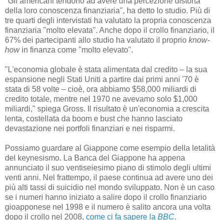
"Gli americani tendono ad avere una percezione distorta
della loro conoscenza finanziaria", ha detto lo studio. Più di
tre quarti degli intervistati ha valutato la propria conoscenza
finanziaria "molto elevata". Anche dopo il crollo finanziario, il
67% dei partecipanti allo studio ha valutato il proprio
know-
how
in finanza come "molto elevato".
"L'economia globale è stata alimentata dal credito – la sua
espansione negli Stati Uniti a partire dai primi anni '70 è
stata di 58 volte – cioè, ora abbiamo $58,000 miliardi di
credito totale, mentre nel 1970 ne avevamo solo $1,000
miliardi," spiega Gross. Il risultato è un'economia a crescita
lenta, costellata da boom e bust che hanno lasciato
devastazione nei portfoli finanziari e nei risparmi.
Possiamo guardare al Giappone come esempio della letalità
del keynesismo. La Banca del Giappone ha appena
annunciato il suo ventiseiesimo piano di stimolo degli ultimi
venti anni. Nel frattempo, il paese continua ad avere uno dei
più alti tassi di suicidio nel mondo sviluppato. Non è un caso
se i numeri hanno iniziato a salire dopo il crollo finanziario
gioapponese nel 1998 e il numero è salito ancora una volta
dopo il crollo nel 2008,
come ci fa sapere la
BBC
.