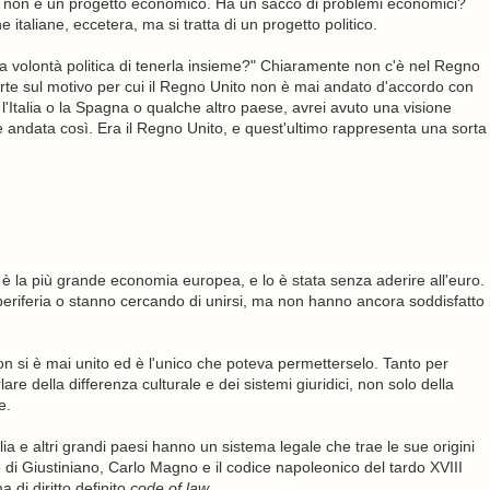
a non è un progetto economico. Ha un sacco di problemi economici?
 italiane, eccetera, ma si tratta di un progetto politico.
a volontà politica di tenerla insieme?" Chiaramente non c'è nel Regno
arte sul motivo per cui il Regno Unito non è mai andato d'accordo con
 l'Italia o la Spagna o qualche altro paese, avrei avuto una visione
è andata così. Era il Regno Unito, e quest'ultimo rappresenta una sorta
o è la più grande economia europea, e lo è stata senza aderire all'euro.
 periferia o stanno cercando di unirsi, ma non hanno ancora soddisfatto 
n si è mai unito ed è l'unico che poteva permetterselo. Tanto per
re della differenza culturale e dei sistemi giuridici, non solo della
e.
 e altri grandi paesi hanno un sistema legale che trae le sue origini
 di Giustiniano, Carlo Magno e il codice napoleonico del tardo XVIII
 di diritto definito
code of law
.