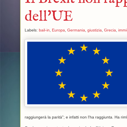
dell'UE
Labels:
bail-in
,
Europa
,
Germania
,
giustizia
,
Grecia
,
immi
raggiungerà la parità"; e infatti non l'ha raggiunta. Ha rim