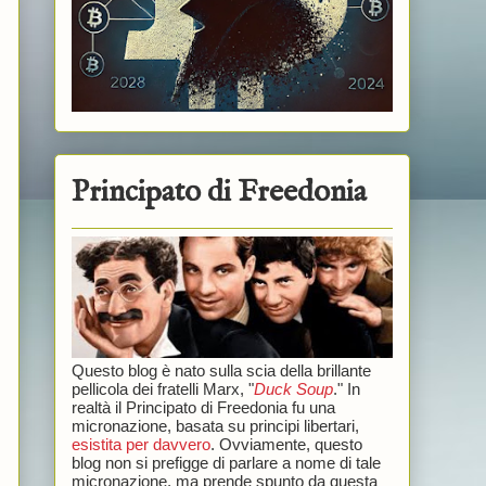
Principato di Freedonia
Questo blog è nato sulla scia della brillante
pellicola dei fratelli Marx, "
Duck Soup
." In
realtà il Principato di Freedonia fu una
micronazione, basata su principi libertari,
esistita per davvero
. Ovviamente, questo
blog non si prefigge di parlare a nome di tale
micronazione, ma prende spunto da questa