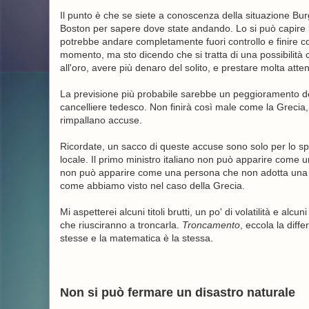
Il punto è che se siete a conoscenza della situazione Bur
Boston per sapere dove state andando. Lo si può capire 
potrebbe andare completamente fuori controllo e finire co
momento, ma sto dicendo che si tratta di una possibilità 
all'oro, avere più denaro del solito, e prestare molta att
La previsione più probabile sarebbe un peggioramento delle c
cancelliere tedesco. Non finirà così male come la Grecia
rimpallano accuse.
Ricordate, un sacco di queste accuse sono solo per lo spet
locale. Il primo ministro italiano non può apparire come u
non può apparire come una persona che non adotta una l
come abbiamo visto nel caso della Grecia.
Mi aspetterei alcuni titoli brutti, un po' di volatilità e alcun
che riusciranno a troncarla.
Troncamento
, eccola la diff
stesse e la matematica è la stessa.
Non si può fermare un disastro naturale