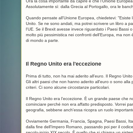
Ora la cosa importante da capire è che l'Unione Europe
Assolutamente sì: dalla Grecia al Portogallo, ora le banche
Quando pensate all'Unione Europea, chiedetevi: "Esiste l
Unito. Se ne sono andati, ma potrei scrivere un libro a p
l'UE. Se il Brexit avesse invece riguardato i Paesi Bassi o
molto più pessimistica nei confronti dell'Europa, ma non 
di mondo a parte.
Il Regno Unito era l'eccezione
Prima di tutto, non ha mai aderito all'euro. Il Regno Unit
Gli altri paesi che non hanno aderito all'euro o sono alla
criteri. Ci sono alcune circostanze particolari.
Il Regno Unito era l'eccezione. È un grande paese che no
cominciare perché non era affatto predisposto. Vorrei parla
geografia, sebbene anch'essa ricopra un ruolo important
Ovviamente Germania, Francia, Spagna, Paesi Bassi, Italia
dalla fine dell'Impero Romano, passando poi per il codice
secolo-inizio XIX secolo. È quello che si chiama un sistema