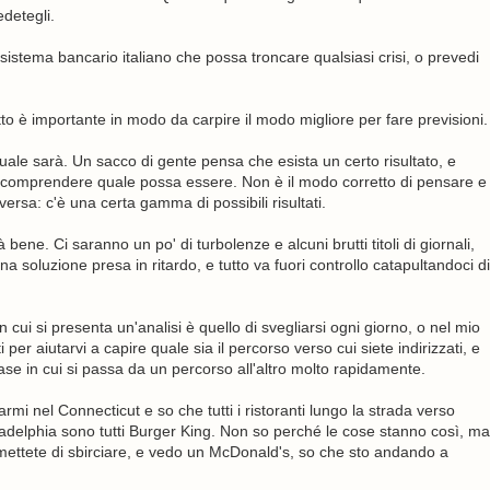
detegli.
 sistema bancario italiano che possa troncare qualsiasi crisi, o prevedi
tto è importante in modo da carpire il modo migliore per fare previsioni.
quale sarà. Un sacco di gente pensa che esista un certo risultato, e
per comprendere quale possa essere. Non è il modo corretto di pensare e
ersa: c'è una certa gamma di possibili risultati.
à bene. Ci saranno un po' di turbolenze e alcuni brutti titoli di giornali,
a soluzione presa in ritardo, e tutto va fuori controllo catapultandoci di
in cui si presenta un'analisi è quello di svegliarsi ogni giorno, o nel mio
 per aiutarvi a capire quale sia il percorso verso cui siete indirizzati, e
ase in cui si passa da un percorso all'altro molto rapidamente.
rmi nel Connecticut e so che tutti i ristoranti lungo la strada verso
hiladelphia sono tutti Burger King. Non so perché le cose stanno così, ma
mettete di sbirciare, e vedo un McDonald's, so che sto andando a