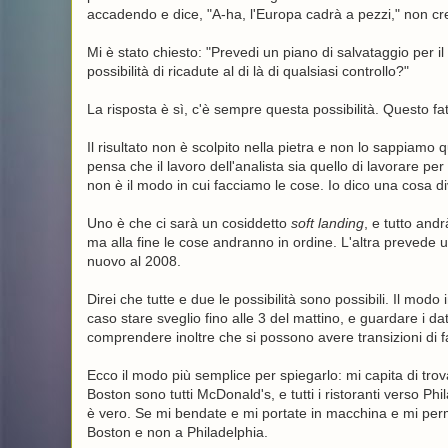
accadendo e dice, "A-ha, l'Europa cadrà a pezzi," non cre
Mi è stato chiesto: "Prevedi un piano di salvataggio per il
possibilità di ricadute al di là di qualsiasi controllo?"
La risposta è sì, c'è sempre questa possibilità. Questo fa
Il risultato non è scolpito nella pietra e non lo sappiamo 
pensa che il lavoro dell'analista sia quello di lavorare 
non è il modo in cui facciamo le cose. Io dico una cosa div
Uno è che ci sarà un cosiddetto
soft landing
, e tutto andr
ma alla fine le cose andranno in ordine. L'altra prevede un
nuovo al 2008.
Direi che tutte e due le possibilità sono possibili. Il modo 
caso stare sveglio fino alle 3 del mattino, e guardare i dati
comprendere inoltre che si possono avere transizioni di f
Ecco il modo più semplice per spiegarlo: mi capita di trova
Boston sono tutti McDonald's, e tutti i ristoranti verso P
è vero. Se mi bendate e mi portate in macchina e mi per
Boston e non a Philadelphia.