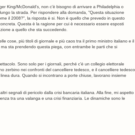
ger King/McDonald's, non c'è bisogno di arrivare a Philadelphia o
lungo la strada. Per rispondere alla domanda, "Questa situazione
me il 2008?", la risposta è si. Non è quello che prevedo in questo
concreta. Questa è la ragione per cui è necessario essere esposti
enzione a quello che sta succedendo.
ose, più titoli di giornale e più caos tra il primo ministro italiano e il
, ma sta prendendo questa piega, con entrambe le parti che si
tacolo. Sono solo per i giornali, perché c'è un collegio elettorale
no zerbino nei confronti del cancelliere tedesco, e il cancelliere tedesco
inea dura. Quando si incontrano a porte chiuse, lavorano insieme
i altri segnali di pericolo dalla crisi bancaria italiana. Alla fine, mi aspetto
erenza tra una valanga e una crisi finanziaria. Le dinamiche sono le