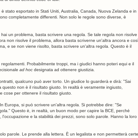
è stato esportato in Stati Uniti, Australia, Canada, Nuova Zelanda e in
ono completamente differenti. Non solo le regole sono diverse, è
e hai un problema, basta scrivere una regola. Se tale regola non risolve
ora non risolve il problema, allora basta scriverne un'altra ancora e cos
ma, e se non viene risolto, basta scrivere un'altra regola. Questo è il
regolamenti. Probabilmente troppi, ma i giudici hanno poteri equi e il
ecisionale
ad hoc
designata ad ottenere giustizia.
contratti, qualcuno può aver torto. Un giudice lo guarderà e dirà: "Sai
questo non è il risultato giusto. In realtà è veramente ingiusto,
le cose per ottenere il risultato giusto.
 Europa, si può scrivere un'altra regola. Si potrebbe dire: "Se
gola." Questo è, in realtà, un buon modo per capire la BCE, perché
'occupazione e la stabilità dei prezzi, sono solo parole. Hanno la loro
 parole. Le prende alla lettera. È un legalista e non permetterà cert