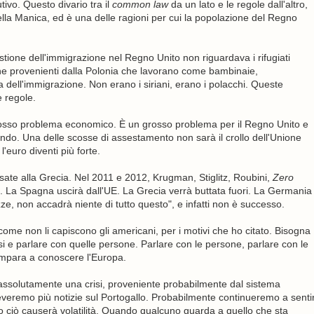
tivo. Questo divario tra il
common law
da un lato e le regole dall'altro,
lla Manica, ed è una delle ragioni per cui la popolazione del Regno
tione dell'immigrazione nel Regno Unito non riguardava i rifugiati
one provenienti dalla Polonia che lavorano come bambinaie,
 dell'immigrazione. Non erano i siriani, erano i polacchi. Queste
 regole.
osso problema economico. È un grosso problema per il Regno Unito e
do. Una delle scosse di assestamento non sarà il crollo dell'Unione
l'euro diventi più forte.
ensate alla Grecia. Nel 2011 e 2012, Krugman, Stiglitz, Roubini,
Zero
. La Spagna uscirà dall'UE. La Grecia verrà buttata fuori. La Germania
ze, non accadrà niente di tutto questo", e infatti non è successo.
 come non li capiscono gli americani, per i motivi che ho citato. Bisogna
si e parlare con quelle persone. Parlare con le persone, parlare con le
si impara a conoscere l'Europa.
à assolutamente una crisi, proveniente probabilmente dal sistema
veremo più notizie sul Portogallo. Probabilmente continueremo a senti
to ciò causerà volatilità. Quando qualcuno guarda a quello che sta