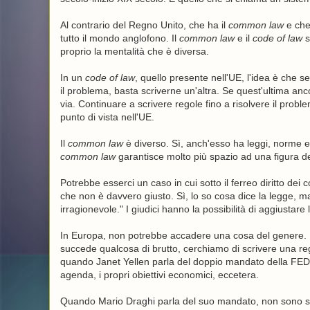
Al contrario del Regno Unito, che ha il
common law
e che 
tutto il mondo anglofono. Il
common law
e il
code of law
s
proprio la mentalità che è diversa.
In un
code of law
, quello presente nell'UE, l'idea è che s
il problema, basta scriverne un'altra. Se quest'ultima anc
via. Continuare a scrivere regole fino a risolvere il proble
punto di vista nell'UE.
Il
common law
è diverso. Sì, anch'esso ha leggi, norme e 
common law
garantisce molto più spazio ad una figura d
Potrebbe esserci un caso in cui sotto il ferreo diritto dei 
che non è davvero giusto. Sì, lo so cosa dice la legge, ma 
irragionevole." I giudici hanno la possibilità di aggiustare 
In Europa, non potrebbe accadere una cosa del genere. In
succede qualcosa di brutto, cerchiamo di scrivere una re
quando Janet Yellen parla del doppio mandato della FED, l
agenda, i propri obiettivi economici, eccetera.
Quando Mario Draghi parla del suo mandato, non sono solo