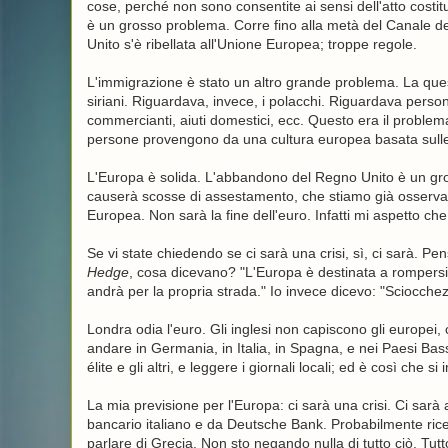
cose, perché non sono consentite ai sensi dell'atto costitu
è un grosso problema. Corre fino alla metà del Canale de
Unito s'è ribellata all'Unione Europea; troppe regole.
L'immigrazione è stato un altro grande problema. La ques
siriani. Riguardava, invece, i polacchi. Riguardava pers
commercianti, aiuti domestici, ecc. Questo era il problema
persone provengono da una cultura europea basata sulle
L'Europa è solida. L'abbandono del Regno Unito è un gr
causerà scosse di assestamento, che stiamo già osservan
Europea. Non sarà la fine dell'euro. Infatti mi aspetto che 
Se vi state chiedendo se ci sarà una crisi, sì, ci sarà. P
Hedge
, cosa dicevano? "L'Europa è destinata a rompersi
andrà per la propria strada." Io invece dicevo: "Sciocchez
Londra odia l'euro. Gli inglesi non capiscono gli europei,
andare in Germania, in Italia, in Spagna, e nei Paesi Bas
élite e gli altri, e leggere i giornali locali; ed è così che 
La mia previsione per l'Europa: ci sarà una crisi. Ci sar
bancario italiano e da Deutsche Bank. Probabilmente rice
parlare di Grecia. Non sto negando nulla di tutto ciò. Tut