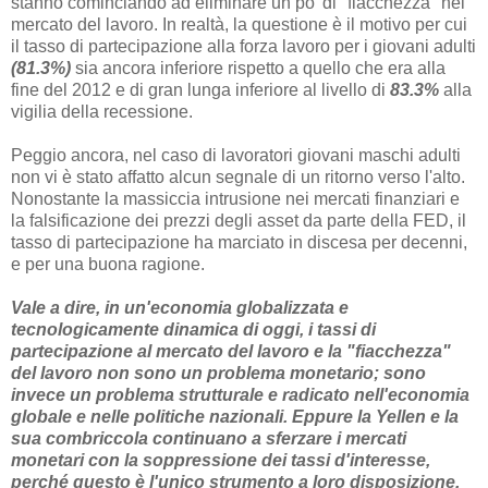
stanno cominciando ad eliminare un po' di "fiacchezza" nel
mercato del lavoro. In realtà, la questione è il motivo per cui
il tasso di partecipazione alla forza lavoro per i giovani adulti
(81.3%)
sia ancora inferiore rispetto a quello che era alla
fine del 2012 e di gran lunga inferiore al livello di
83.3%
alla
vigilia della recessione.
Peggio ancora, nel caso di lavoratori giovani maschi adulti
non vi è stato affatto alcun segnale di un ritorno verso l'alto.
Nonostante la massiccia intrusione nei mercati finanziari e
la falsificazione dei prezzi degli asset da parte della FED, il
tasso di partecipazione ha marciato in discesa per decenni,
e per una buona ragione.
Vale a dire, in un'economia globalizzata e
tecnologicamente dinamica di oggi, i tassi di
partecipazione al mercato del lavoro e la "fiacchezza"
del lavoro non sono un problema monetario; sono
invece un problema strutturale e radicato nell'economia
globale e nelle politiche nazionali. Eppure la Yellen e la
sua combriccola continuano a sferzare i mercati
monetari con la soppressione dei tassi d'interesse,
perché questo è l'unico strumento a loro disposizione.