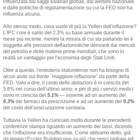
influenzata dai saggi salariali globali, dal welfare nazionale
e dalle politiche di regolamentazione su cui la FED non ha
influenza alcuna.
Allo stesso modo, cosa vuole di più la Yellen dall'inflazione?
L'IPC core è salito del 2.3% su base annuale durante il
mese più recente, mentre la misura di cui sta parlando lei è
soggetta alle pressioni deflazionistiche derivanti dai mercati
del petrolio e delle materie prime mondiali, che sono in
realtà un vantaggio per l'economia degli Stati Uniti.
Oltre a questo, l'entroterra statunitense non ha bisogno di
alcun aiuto sul fronte "maggiore inflazione" da parte della
FED. Vale a dire, il costo delle abitazioni è in crescita del
5.6% nel corso dell'ultimo anno; e per di più i servizi medici
sono in crescita del
5.1%
— insieme ad un aumento del
6.3%
dei farmaci da prescrizione e ad un aumento del
9.2%
del costo dell'assicurazione sanitaria.
Tuttavia la Yellen ha cianciato molto durante le precedenti
conferenze stampa riguardo un aumento dei tassi, dicendo
che l'inflazione era insufficiente. Come abbiamo detto, già
da tempo l'Eccles Building non sa più che pesci pigliare ed