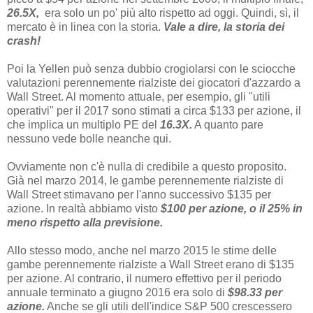
26.5X,
era solo un po' più alto rispetto ad oggi. Quindi, sì, il
mercato è in linea con la storia.
Vale a dire, la storia dei
crash!
Poi la Yellen può senza dubbio crogiolarsi con le sciocche
valutazioni perennemente rialziste dei giocatori d'azzardo a
Wall Street. Al momento attuale, per esempio, gli "utili
operativi" per il 2017 sono stimati a circa $133 per azione, il
che implica un multiplo PE del
16.3X.
A quanto pare
nessuno vede bolle neanche qui.
Ovviamente non c'è nulla di credibile a questo proposito.
Già nel marzo 2014, le gambe perennemente rialziste di
Wall Street stimavano per l'anno successivo $135 per
azione. In realtà abbiamo visto
$100 per azione, o il 25% in
meno rispetto alla previsione.
Allo stesso modo, anche nel marzo 2015 le stime delle
gambe perennemente rialziste a Wall Street erano di $135
per azione. Al contrario, il numero effettivo per il periodo
annuale terminato a giugno 2016 era solo di
$98.33 per
azione.
Anche se gli utili dell'indice S&P 500 crescessero