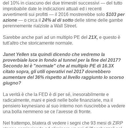
del 10% in ciascuno dei due trimestri successivi — del tutto
improbabile date le indicazioni attuali ed i recenti
avvertimenti sui profitti — il 2016 mostrerebbe solo
$103 per
azione
— o circa il
24% al di sotto
delle stime delle gambe
perennemente rialziste a Wall Street.
Sarebbe anche pari ad un multiplo PE del
21X,
e questo è
tutt'altro che storicamente normale.
Janet Yellen sta quindi dicendo che vedremo la
proverbiale luce in fondo al tunnel per la fine del 2017?
Secondo lei è "normale" che al multiplo PE di 16.3X
citato sopra, gli utili operativi nel 2017 dovrebbero
aumentare del 36% rispetto al livello raggiunto lo scorso
giugno?
La verità è che la FED è di per sé, inesorabilmente e
radicalmente, mani e piedi nelle bolle finanziarie, ma il
pensiero keynesiano al suo interno non riuscirebbe a vedere
una bolla nemmeno se ce l'avesse di fronte.
Nel frattempo, blatera di vedere i segni che 93 mesi di ZIRP