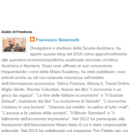
Araldo di Freedonia
Francesco Simoncelli
Divulgatore e studioso della Scuola Austriaca, ha
aperto questo blog nel 2010 come approfondimento
alle questioni economico/politiche analizzate secondo un'ottica
Austriaca e libertaria. Dopo aver affinato le sue conoscenze
frequentando i corsi della Mises Academy, ha visto pubblicati i suoi
articoli anche su siti con notevole risonanza nell'ambito
dell'informazione economica: Yahoo Finanza, Money.it, Trend Online,
Miglio Verde, Rischio Calcolato. Autore dei libri "L'economia è un
gioco da ragazzi", "La fine delle fallacie economiche" e "Il Grande
Default"; traduttore dei libri "La rivoluzione di Satoshi", "L'economia
cristiana in una lezione", "Imposta sul reddito: la radice di tutti i mali",
"L'ascesa e la caduta della società", "Il Bitcoin Standard" e "Il
fallimento dell'economia keynesiana". Nel 2012 ha partecipato alla
fondazione dell'Associazione Mises Italia di cui è stato responsabile
editoriale. Dal 2013 ha collaborato col magazine The Fielder per cui