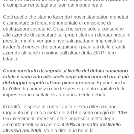
è completamente tagliato fuori dal mondo reale.
Così quello che stanno facendo i nostri stampatori monetari
è alimentare un'orgia monumentale di emissione di
obbligazioni societarie. Cosa che serve solo a consentire
alle aziende di speculare sui propri titoli con denaro preso in
prestito, mentre vengono riversati guadagni imprevisti sui
trader
fast money
che perseguitano i piani alti delle grandi
aziende affinché immolino sull'altare della ZIRP i loro
bilanci.
Come mostrato di seguito, il livello del debito societario
totale è schizzato alle stelle negli ultimi anni ed ora è più
del doppio rispetto al suo picco pre-crisi.
Eppure anche
la Yellen ha ammesso che le spese in conto capitale delle
imprese sono risultate straordinariamente deboli.
In realtà, le spese in conto capitale extra difesa hanno
raggiunto un picco a metà del 2014 e sono ora giù del
10%.
Gli investimenti reali fissi delle imprese al netto degli
ammortamenti sono ancora il
20% al di sotto del livello
all'inizio del 2000.
Vale a dire, due bolle fa.