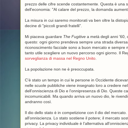
prezzo delle cifre scende costantemente. Questa è una s
dell'economia: "Al calare del prezzo, la domanda aument
La misura in cui saremo monitorati va ben oltre la distopi
decine di "piccoli grandi fratelli".
Mi piaceva guardare
The Fugitive
a metà degli anni '60, 
questo: ogni giorno prendeva sempre una strada diversa 
riconoscimento facciale sono a buon mercato e sempre me
tanto utile scegliere un nuovo percorso ogni giorno. Il Reg
sorveglianza di massa nel Regno Unito
.
La popolazione non ne è preoccupata.
C'è stato un tempo in cui le persone in Occidente dicevan
nelle scuole pubbliche viene insegnato loro a credere nel
dell'onniscienza di Dio e l'onnipresenza di Dio. Queste car
incomunicabili. Ma quando arriva un nuovo dio, le rivendic
andranno così.
Il dio dello stato è in competizione con il dio del mercat
all'onniscienza. Lo stato sostiene il potere; il mercato so
privacy. La privacy individuale è l'alternativa all'onniscie