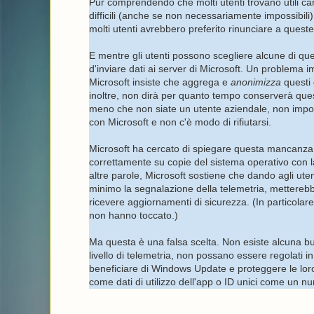
Pur comprendendo che molti utenti trovano utili car
difficili (anche se non necessariamente impossibili) 
molti utenti avrebbero preferito rinunciare a queste
E mentre gli utenti possono scegliere alcune di qu
d'inviare dati ai server di Microsoft. Un problema i
Microsoft insiste che aggrega e
anonimizza
questi 
inoltre, non dirà per quanto tempo conserverà ques
meno che non siate un utente aziendale, non import
con Microsoft e non c'è modo di rifiutarsi.
Microsoft ha cercato di spiegare questa mancanza
correttamente su copie del sistema operativo con la
altre parole, Microsoft sostiene che dando agli ute
minimo la segnalazione della telemetria, metterebb
ricevere aggiornamenti di sicurezza. (In particola
non hanno toccato.)
Ma questa è una falsa scelta. Non esiste alcuna buon
livello di telemetria, non possano essere regolati 
beneficiare di Windows Update e proteggere le loro
come dati di utilizzo dell'app o ID unici come un n