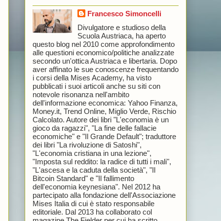
Francesco Simoncelli
Divulgatore e studioso della
Scuola Austriaca, ha aperto
questo blog nel 2010 come approfondimento
alle questioni economico/politiche analizzate
secondo un'ottica Austriaca e libertaria. Dopo
aver affinato le sue conoscenze frequentando
i corsi della Mises Academy, ha visto
pubblicati i suoi articoli anche su siti con
notevole risonanza nell'ambito
dell'informazione economica: Yahoo Finanza,
Money.it, Trend Online, Miglio Verde, Rischio
Calcolato. Autore dei libri "L'economia è un
gioco da ragazzi", "La fine delle fallacie
economiche" e "Il Grande Default"; traduttore
dei libri "La rivoluzione di Satoshi",
"L'economia cristiana in una lezione",
"Imposta sul reddito: la radice di tutti i mali",
"L'ascesa e la caduta della società", "Il
Bitcoin Standard" e "Il fallimento
dell'economia keynesiana". Nel 2012 ha
partecipato alla fondazione dell'Associazione
Mises Italia di cui è stato responsabile
editoriale. Dal 2013 ha collaborato col
magazine The Fielder per cui ha scritto