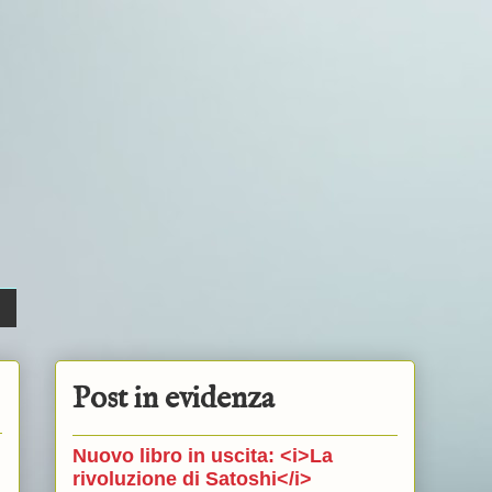
Post in evidenza
Nuovo libro in uscita: <i>La
rivoluzione di Satoshi</i>