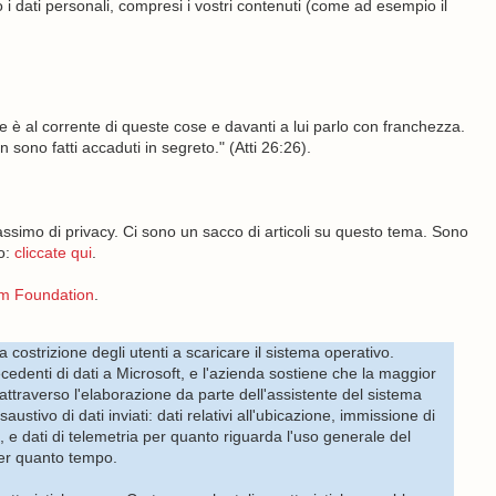
dati personali, compresi i vostri contenuti (come ad esempio il
re è al corrente di queste cose e davanti a lui parlo con franchezza.
sono fatti accaduti in segreto." (Atti 26:26).
assimo di privacy. Ci sono un sacco di articoli su questo tema. Sono
o:
cliccate qui
.
om Foundation
.
costrizione degli utenti a scaricare il sistema operativo.
edenti di dati a Microsoft, e l'azienda sostiene che la maggior
 attraverso l'elaborazione da parte dell'assistente del sistema
tivo di dati inviati: dati relativi all'ubicazione, immissione di
te, e dati di telemetria per quanto riguarda l'uso generale del
per quanto tempo.