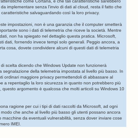
atteristiche come Cortana, e che tali caratteristiche sarebbero
da implementare senza l'invio di dati al cloud, resta il fatto che
 caratteristiche salvaguardando così la loro privacy.
este impostazioni, non è una garanzia che il computer smetterà
mportante sono i dati di telemetria che riceve la società. Mentre
dati, non ha spiegato nel dettaglio questa pratica. Microsoft,
ti dati, fornendo invece tempi solo generali. Peggio ancora, a
a cosa, dovete condividere alcuni di questi dati di telemetria
 di scelta dicendo che Windows Update non funzionerà
 segnalazione della telemetria impostata al livello più basso. In
nti ordinari maggiore privacy permettendoli di abbassare al
e a repentaglio la loro sicurezza in quanto non potrebbero più
re, questo argomento è qualcosa che molti articoli su Windows 10
a ragione per cui i tipi di dati raccolti da Microsoft, ad ogni
in modo che anche al livello più basso gli utenti possano ancora
 macchine da eventuali vulnerabilità, senza dover inviare cose
umero IMEI.