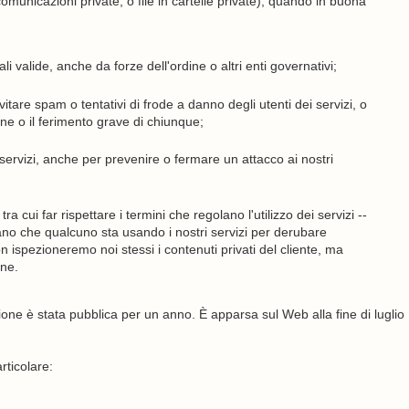
omunicazioni private, o file in cartelle private), quando in buona
gali valide, anche da forze dell'ordine o altri enti governativi;
vitare spam o tentativi di frode a danno degli utenti dei servizi, o
ane o il ferimento grave di chiunque;
servizi, anche per prevenire o fermare un attacco ai nostri
 tra cui far rispettare i termini che regolano l'utilizzo dei servizi --
cano che qualcuno sta usando i nostri servizi per derubare
on ispezioneremo noi stessi i contenuti privati ​​del cliente, ma
ine.
e è stata pubblica per un anno. È apparsa sul Web alla fine di luglio
rticolare: