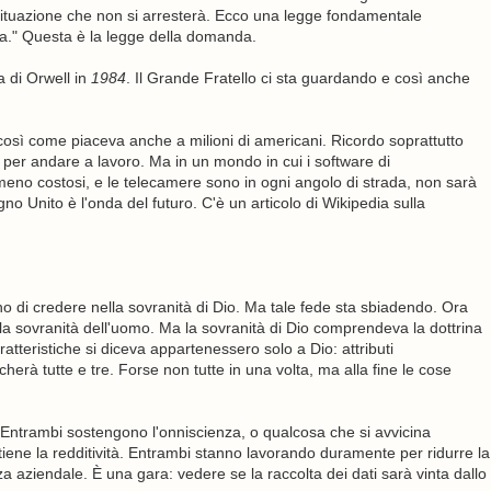
ituazione che non si arresterà. Ecco una legge fondamentale
a." Questa è la legge della domanda.
a di Orwell in
1984
. Il Grande Fratello ci sta guardando e così anche
così come piaceva anche a milioni di americani. Ricordo soprattutto
per andare a lavoro. Ma in un mondo in cui i software di
no costosi, e le telecamere sono in ogni angolo di strada, non sarà
no Unito è l'onda del futuro. C'è un articolo di Wikipedia sulla
o di credere nella sovranità di Dio. Ma tale fede sta sbiadendo. Ora
la sovranità dell'uomo. Ma la sovranità di Dio comprendeva la dottrina
atteristiche si diceva appartenessero solo a Dio: attributi
herà tutte e tre. Forse non tutte in una volta, ma alla fine le cose
o. Entrambi sostengono l'onniscienza, o qualcosa che si avvicina
stiene la redditività. Entrambi stanno lavorando duramente per ridurre la
nza aziendale. È una gara: vedere se la raccolta dei dati sarà vinta dallo