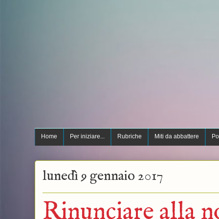
Home
Per iniziare...
Rubriche
Miti da abbattere
Po
lunedì 9 gennaio 2017
Rinunciare alla n