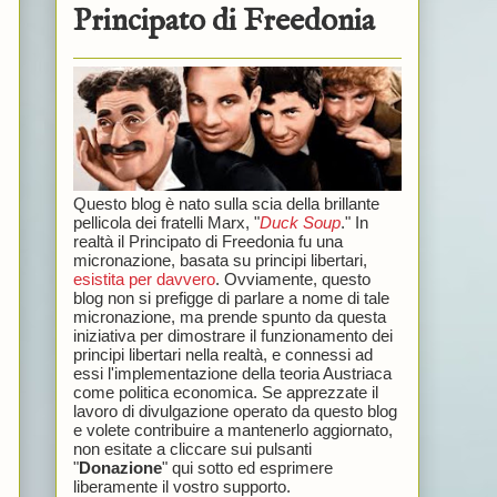
Principato di Freedonia
Questo blog è nato sulla scia della brillante
pellicola dei fratelli Marx, "
Duck Soup
." In
realtà il Principato di Freedonia fu una
micronazione, basata su principi libertari,
esistita per davvero
. Ovviamente, questo
blog non si prefigge di parlare a nome di tale
micronazione, ma prende spunto da questa
iniziativa per dimostrare il funzionamento dei
principi libertari nella realtà, e connessi ad
essi l'implementazione della teoria Austriaca
come politica economica. Se apprezzate il
lavoro di divulgazione operato da questo blog
e volete contribuire a mantenerlo aggiornato,
non esitate a cliccare sui pulsanti
"
Donazione
" qui sotto ed esprimere
liberamente il vostro supporto.