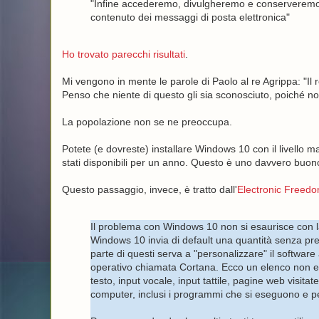
"Infine accederemo, divulgheremo e conserveremo i 
contenuto dei messaggi di posta elettronica"
Ho trovato parecchi risultati
.
Mi vengono in mente le parole di Paolo al re Agrippa: "Il 
Penso che niente di questo gli sia sconosciuto, poiché non 
La popolazione non se ne preoccupa.
Potete (e dovreste) installare Windows 10 con il livello m
stati disponibili per un anno. Questo è uno davvero buon
Questo passaggio, invece, è tratto dall'
Electronic Freed
Il problema con Windows 10 non si esaurisce con la 
Windows 10 invia di default una quantità senza prec
parte di questi serva a "personalizzare" il software
operativo chiamata Cortana. Ecco un elenco non esaus
testo, input vocale, input tattile, pagine web visita
computer, inclusi i programmi che si eseguono e 