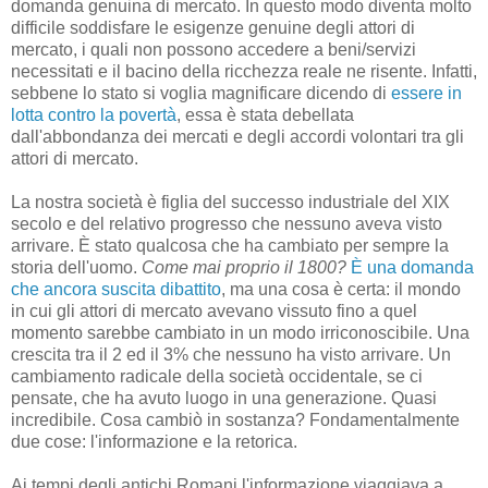
domanda genuina di mercato. In questo modo diventa molto
difficile soddisfare le esigenze genuine degli attori di
mercato, i quali non possono accedere a beni/servizi
necessitati e il bacino della ricchezza reale ne risente. Infatti,
sebbene lo stato si voglia magnificare dicendo di
essere in
lotta contro la povertà
, essa è stata debellata
dall'abbondanza dei mercati e degli accordi volontari tra gli
attori di mercato.
La nostra società è figlia del successo industriale del XIX
secolo e del relativo progresso che nessuno aveva visto
arrivare. È stato qualcosa che ha cambiato per sempre la
storia dell'uomo.
Come mai proprio il 1800?
È una domanda
che ancora suscita dibattito
, ma una cosa è certa: il mondo
in cui gli attori di mercato avevano vissuto fino a quel
momento sarebbe cambiato in un modo irriconoscibile. Una
crescita tra il 2 ed il 3% che nessuno ha visto arrivare. Un
cambiamento radicale della società occidentale, se ci
pensate, che ha avuto luogo in una generazione. Quasi
incredibile. Cosa cambiò in sostanza? Fondamentalmente
due cose: l'informazione e la retorica.
Ai tempi degli antichi Romani l'informazione viaggiava a