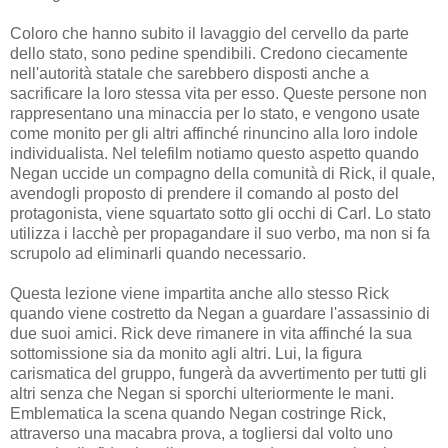
Coloro che hanno subito il lavaggio del cervello da parte
dello stato, sono pedine spendibili. Credono ciecamente
nell'autorità statale che sarebbero disposti anche a
sacrificare la loro stessa vita per esso. Queste persone non
rappresentano una minaccia per lo stato, e vengono usate
come monito per gli altri affinché rinuncino alla loro indole
individualista. Nel telefilm notiamo questo aspetto quando
Negan uccide un compagno della comunità di Rick, il quale,
avendogli proposto di prendere il comando al posto del
protagonista, viene squartato sotto gli occhi di Carl. Lo stato
utilizza i lacchè per propagandare il suo verbo, ma non si fa
scrupolo ad eliminarli quando necessario.
Questa lezione viene impartita anche allo stesso Rick
quando viene costretto da Negan a guardare l'assassinio di
due suoi amici. Rick deve rimanere in vita affinché la sua
sottomissione sia da monito agli altri. Lui, la figura
carismatica del gruppo, fungerà da avvertimento per tutti gli
altri senza che Negan si sporchi ulteriormente le mani.
Emblematica la scena quando Negan costringe Rick,
attraverso una macabra prova, a togliersi dal volto uno