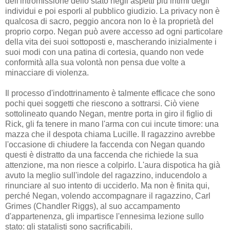
dell'intromissione dello stato negli aspetti più intimi degli
individui e poi esporli al pubblico giudizio. La privacy non è
qualcosa di sacro, peggio ancora non lo è la proprietà del
proprio corpo. Negan può avere accesso ad ogni particolare
della vita dei suoi sottoposti e, mascherando inizialmente i
suoi modi con una patina di cortesia, quando non vede
conformità alla sua volontà non pensa due volte a
minacciare di violenza.
Il processo d'indottrinamento è talmente efficace che sono
pochi quei soggetti che riescono a sottrarsi. Ciò viene
sottolineato quando Negan, mentre porta in giro il figlio di
Rick, gli fa tenere in mano l'arma con cui incute timore: una
mazza che il despota chiama Lucille. Il ragazzino avrebbe
l'occasione di chiudere la faccenda con Negan quando
questi è distratto da una faccenda che richiede la sua
attenzione, ma non riesce a colpirlo. L'aura dispotica ha già
avuto la meglio sull'indole del ragazzino, inducendolo a
rinunciare al suo intento di ucciderlo. Ma non è finita qui,
perché Negan, volendo accompagnare il ragazzino, Carl
Grimes (Chandler Riggs), al suo accampamento
d'appartenenza, gli impartisce l'ennesima lezione sullo
stato: gli statalisti sono sacrificabili.