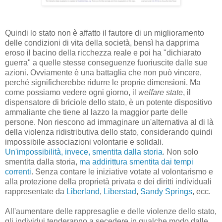
Quindi lo stato non è affatto il fautore di un miglioramento
delle condizioni di vita della società, bensì ha dapprima
eroso il bacino della ricchezza reale e poi ha "dichiarato
guerra" a quelle stesse conseguenze fuoriuscite dalle sue
azioni. Ovviamente è una battaglia che non può vincere,
perché significherebbe ridurre le proprie dimensioni. Ma
come possiamo vedere ogni giorno, il
welfare state
, il
dispensatore di briciole dello stato, è un potente dispositivo
ammaliante che tiene al lazzo la maggior parte delle
persone. Non riescono ad immaginare un'alternativa al di là
della violenza ridistributiva dello stato, considerando quindi
impossibile associazioni volontarie e solidali.
Un'impossibilità, invece, smentita dalla storia
. Non solo
smentita dalla storia,
ma addirittura smentita dai tempi
correnti
. Senza contare le iniziative votate al volontarismo e
alla protezione della proprietà privata e dei diritti individuali
rappresentate da
Liberland
,
Liberstad
,
Sandy Springs
, ecc.
All'aumentare delle rappresaglie e delle violenze dello stato,
gli individui tenderanno a secedere in qualche modo dalle