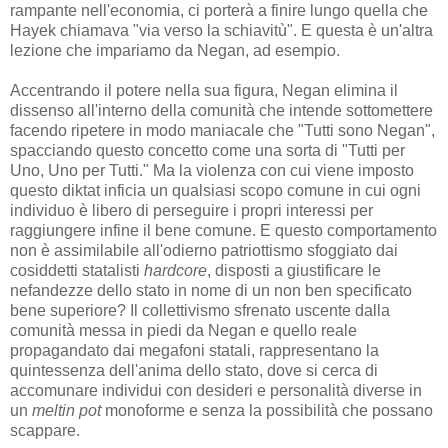
rampante nell'economia, ci porterà a finire lungo quella che
Hayek chiamava "via verso la schiavitù". E questa è un'altra
lezione che impariamo da Negan, ad esempio.
Accentrando il potere nella sua figura, Negan elimina il
dissenso all'interno della comunità che intende sottomettere
facendo ripetere in modo maniacale che "Tutti sono Negan",
spacciando questo concetto come una sorta di "Tutti per
Uno, Uno per Tutti." Ma la violenza con cui viene imposto
questo diktat inficia un qualsiasi scopo comune in cui ogni
individuo è libero di perseguire i propri interessi per
raggiungere infine il bene comune. E questo comportamento
non è assimilabile all'odierno patriottismo sfoggiato dai
cosiddetti statalisti
hardcore
, disposti a giustificare le
nefandezze dello stato in nome di un non ben specificato
bene superiore? Il collettivismo sfrenato uscente dalla
comunità messa in piedi da Negan e quello reale
propagandato dai megafoni statali, rappresentano la
quintessenza dell'anima dello stato, dove si cerca di
accomunare individui con desideri e personalità diverse in
un
meltin pot
monoforme e senza la possibilità che possano
scappare.