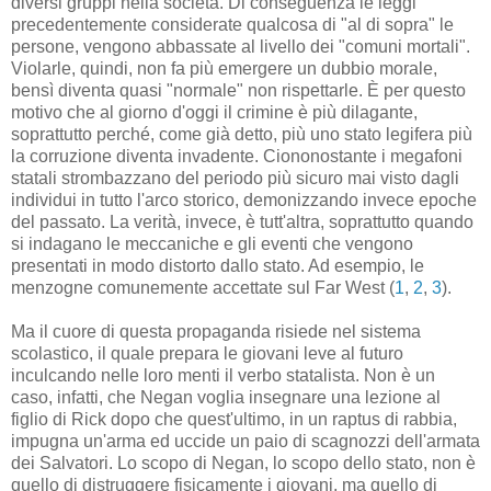
diversi gruppi nella società. Di conseguenza le leggi
precedentemente considerate qualcosa di "al di sopra" le
persone, vengono abbassate al livello dei "comuni mortali".
Violarle, quindi, non fa più emergere un dubbio morale,
bensì diventa quasi "normale" non rispettarle. È per questo
motivo che al giorno d'oggi il crimine è più dilagante,
soprattutto perché, come già detto, più uno stato legifera più
la corruzione diventa invadente. Ciononostante i megafoni
statali strombazzano del periodo più sicuro mai visto dagli
individui in tutto l'arco storico, demonizzando invece epoche
del passato. La verità, invece, è tutt'altra, soprattutto quando
si indagano le meccaniche e gli eventi che vengono
presentati in modo distorto dallo stato. Ad esempio, le
menzogne comunemente accettate sul Far West (
1
,
2
,
3
).
Ma il cuore di questa propaganda risiede nel sistema
scolastico, il quale prepara le giovani leve al futuro
inculcando nelle loro menti il verbo statalista. Non è un
caso, infatti, che Negan voglia insegnare una lezione al
figlio di Rick dopo che quest'ultimo, in un raptus di rabbia,
impugna un'arma ed uccide un paio di scagnozzi dell'armata
dei Salvatori. Lo scopo di Negan, lo scopo dello stato, non è
quello di distruggere fisicamente i giovani, ma quello di