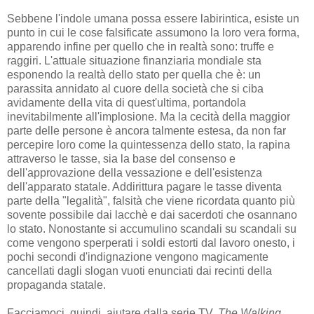
Sebbene l'indole umana possa essere labirintica, esiste un
punto in cui le cose falsificate assumono la loro vera forma,
apparendo infine per quello che in realtà sono: truffe e
raggiri. L'attuale situazione finanziaria mondiale sta
esponendo la realtà dello stato per quella che è: un
parassita annidato al cuore della società che si ciba
avidamente della vita di quest'ultima, portandola
inevitabilmente all'implosione. Ma la cecità della maggior
parte delle persone è ancora talmente estesa, da non far
percepire loro come la quintessenza dello stato, la rapina
attraverso le tasse, sia la base del consenso e
dell'approvazione della vessazione e dell'esistenza
dell'apparato statale. Addirittura pagare le tasse diventa
parte della "legalità", falsità che viene ricordata quanto più
sovente possibile dai lacchè e dai sacerdoti che osannano
lo stato. Nonostante si accumulino scandali su scandali su
come vengono sperperati i soldi estorti dal lavoro onesto, i
pochi secondi d'indignazione vengono magicamente
cancellati dagli slogan vuoti enunciati dai recinti della
propaganda statale.
Facciamoci, quindi, aiutare dalla serie TV,
The Walking