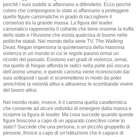
perché i suoi sudditi si affannano a difenderlo. Ecco perché
coloro che compongono lo stato si affannano a proteggere
quelle figure carismatiche in grado di raccogliere il
consenso tra la grande massa. La figura del leader
carismatico rappresenta il collante che tiene insieme la truffa
dello stato e l'illusione che esista qualcosa di buono nelle
politiche statali. Nel mondo della serie TV,
The Walking
Dead
, Negan impersona la quintessenza della massima
violenza in un mondo in cui le regole paiono ormai un
ricordo del passato. Esistono vari gradi di violenza, ormai,
ma quello di Negan affonda le radici nella parte più oscura
dell'animo umano, e questo carisma viene riconosciuto dai
suoi sottoposti i quali vi scommettono in modo da poter
annichilire la volontà altrui e attraverso le scorribande vivere
del lavoro altrui.
Nel mondo reale, invece, è il carisma quella caratteristica
che consente ad alcuni individui di emergere dalla massa e
ricoprire la figura di leader. Ma cosa succede quando queste
figure finiscono a capo di un apparato coercitivo come lo
stato? Succede che una persona, o un piccolo gruppetto di
persone, finisce a capo di un'istituzione che è capace di