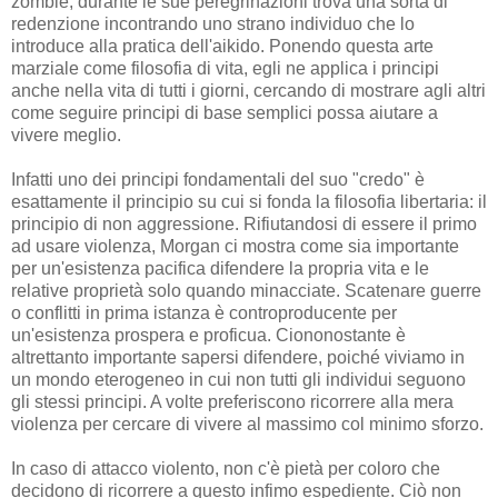
zombie, durante le sue peregrinazioni trova una sorta di
redenzione incontrando uno strano individuo che lo
introduce alla pratica dell'aikido. Ponendo questa arte
marziale come filosofia di vita, egli ne applica i principi
anche nella vita di tutti i giorni, cercando di mostrare agli altri
come seguire principi di base semplici possa aiutare a
vivere meglio.
Infatti uno dei principi fondamentali del suo "credo" è
esattamente il principio su cui si fonda la filosofia libertaria: il
principio di non aggressione. Rifiutandosi di essere il primo
ad usare violenza, Morgan ci mostra come sia importante
per un'esistenza pacifica difendere la propria vita e le
relative proprietà solo quando minacciate. Scatenare guerre
o conflitti in prima istanza è controproducente per
un'esistenza prospera e proficua. Ciononostante è
altrettanto importante sapersi difendere, poiché viviamo in
un mondo eterogeneo in cui non tutti gli individui seguono
gli stessi principi. A volte preferiscono ricorrere alla mera
violenza per cercare di vivere al massimo col minimo sforzo.
In caso di attacco violento, non c'è pietà per coloro che
decidono di ricorrere a questo infimo espediente. Ciò non