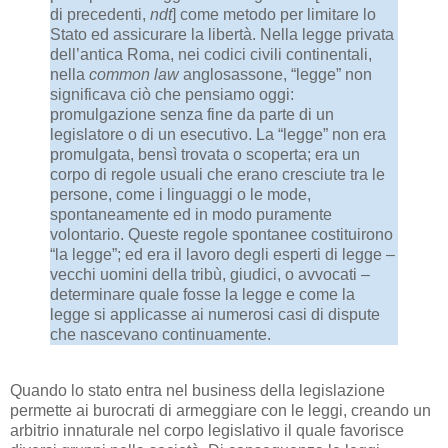
di precedenti,
ndt
] come metodo per limitare lo
Stato ed assicurare la libertà. Nella legge privata
dell’antica Roma, nei codici civili continentali,
nella
common law
anglosassone, “legge” non
significava ciò che pensiamo oggi:
promulgazione senza fine da parte di un
legislatore o di un esecutivo. La “legge” non era
promulgata, bensì trovata o scoperta; era un
corpo di regole usuali che erano cresciute tra le
persone, come i linguaggi o le mode,
spontaneamente ed in modo puramente
volontario. Queste regole spontanee costituirono
“la legge”; ed era il lavoro degli esperti di legge –
vecchi uomini della tribù, giudici, o avvocati –
determinare quale fosse la legge e come la
legge si applicasse ai numerosi casi di dispute
che nascevano continuamente.
Quando lo stato entra nel business della legislazione
permette ai burocrati di armeggiare con le leggi, creando un
arbitrio innaturale nel corpo legislativo il quale favorisce