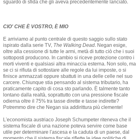
sguardo di sfida che gli aveva precedentemente lanciato.
CIO' CHE È VOSTRO, È MIO
E arriviamo al punto centrale di questo saggio sullo stato
ispirato dalla serie TV,
The Walking Dead
. Negan esige,
oltre alla cessione di tutte le armi, metà di tutto ciò che i suoi
sottoposti producono. In cambio si riceve protezione contro i
morti viventi e qualsiasi altra minaccia esterna. Non solo, ma
se ci si rifiuta di sottostare alle regole da lui imposte, o si
finisce ammazzati oppure sbattuti in una delle celle nel suo
carcere. Chiunque stia pensando al sistema tributario, ha
praticamente capito di cosa sto parlando. È talmente tanto
lontano dalla realtà, soprattutto con una pressione fiscale
odierna oltre il 75% tra tasse dirette e tasse indirette?
Potremmo dire che Negan sia addirittura più clemente!
L'economista austriaco Joseph Schumpeter riteneva che il
sistema fiscale di una nazione poteva servire come base
utile per determinare l'ascesa e la caduta di un paese, dal
momento che il sistema fiscale riflette le idee politiche di