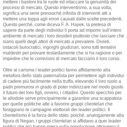
mettere i bastoni tra le ruote ed intaccare la genuinità dei
processi di mercato. Questo interventismo, a sua volta,
significa una serie pressoché infinita di interventi atti a
mettere una toppa agli errori causati dalle scelte precedenti.
Questo perché, come diceva F. A. Hayek, la pretesa di
sapere da parte degli individui li porta ad imporre sull'intero
ambiente di mercato i loro desideri piuttosto che lasciare che
siano quelli degli attori di mercato a prevalere. Divieti,
ostacoli burocratici, ingorghi giudiziari, sono tutti tentativi
maldestri per provare testardamente che si ha ragione o per
impedire che le correzioni di mercato facciano il loro corso.
Oltre al carisma i leader politici fanno affidamento alla
metafora dello stato paternalista per permettere agli individui
di cadere più facilmente nella truffa, elevando il loro ruolo a
padri premurosi in grado di poter indirizzare nel modo giusto
il futuro dei loro figli, ovvero, i cittadini. Questo specchio per
le allodole serve principalmente a garantire una scappatoia
per quelle politiche atte a favorire gruppi clientelari che
foraggiano le campagne elettorali dei leader politici. Il
clientelismo è la forza dello stato, poiché, analogamente alla
figura di Negan, i gruppi clientelari si affidano a quei leader
politici che più hanno presa sulla popolazione attraverso il