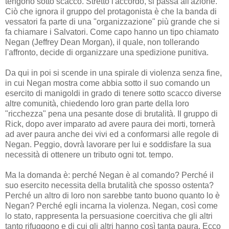
tengono sotto scacco. Stretto l'accordo, si passa all'azione.
Ciò che ignora il gruppo del protagonista è che la banda di
vessatori fa parte di una "organizzazione" più grande che si
fa chiamare i Salvatori. Come capo hanno un tipo chiamato
Negan (Jeffrey Dean Morgan), il quale, non tollerando
l'affronto, decide di organizzare una spedizione punitiva.
Da qui in poi si scende in una spirale di violenza senza fine,
in cui Negan mostra come abbia sotto il suo comando un
esercito di manigoldi in grado di tenere sotto scacco diverse
altre comunità, chiedendo loro gran parte della loro
"ricchezza" pena una pesante dose di brutalità. Il gruppo di
Rick, dopo aver imparato ad avere paura dei morti, tornerà
ad aver paura anche dei vivi ed a conformarsi alle regole di
Negan. Peggio, dovrà lavorare per lui e soddisfare la sua
necessità di ottenere un tributo ogni tot. tempo.
Ma la domanda è: perché Negan è al comando? Perché il
suo esercito necessita della brutalità che sposso ostenta?
Perché un altro di loro non sarebbe tanto buono quanto lo è
Negan? Perché egli incarna la violenza. Negan, così come
lo stato, rappresenta la persuasione coercitiva che gli altri
tanto rifuggono e di cui gli altri hanno così tanta paura. Ecco