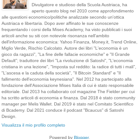
Divulgatore e studioso della Scuola Austriaca, ha
aperto questo blog nel 2010 come approfondimento
alle questioni economico/politiche analizzate secondo un'ottica
Austriaca e libertaria. Dopo aver affinato le sue conoscenze
frequentando i corsi della Mises Academy, ha visto pubblicati i suoi
articoli anche su siti con notevole risonanza nell'ambito
dell'informazione economica: Yahoo Finanza, Money.it, Trend Online,
Miglio Verde, Rischio Calcolato. Autore dei libri "L'economia è un
gioco da ragazzi", "La fine delle fallacie economiche" e "Il Grande
Default"; traduttore dei libri "La rivoluzione di Satoshi", "L'economia
cristiana in una lezione", "Imposta sul reddito: la radice di tutti i mali",
"L'ascesa e la caduta della società", "Il Bitcoin Standard" e "Il
fallimento dell'economia keynesiana". Nel 2012 ha partecipato alla
fondazione dell'Associazione Mises Italia di cui è stato responsabile
editoriale. Dal 2013 ha collaborato col magazine The Fielder per cui
ha scritto articoli di economia e finanza. Dal 2018 è stato community
manager per Melis Wallet. Dal 2019 è stato nel Comitato Scientifico
di Bcademy. Dal 2021 conduce il podcast "Bcaucus" di Satoshi
Design.
Visualizza il mio profilo completo
Powered by
Blogger
.