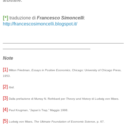
arbitrarie.
[*]
traduzione di
Francesco Simoncelli
:
http://francescosimoncelli.blogspot.it/
_______________________________________________
__________________________________
Note
[1]
Milton Friedman,
Essays in Positive Economics
, Chicago: University of Chicago Press,
1953.
[2]
Ibid.
[3]
Dalla prefazione di Murray N. Rothbard per
Theory and History
di Ludwig von Mises.
[4]
Paul Krugman, “Japan’s Trap,” Maggio 1998.
[5]
Ludwig von Mises,
The Ultimate Foundation of Economic Science
, p. 67.