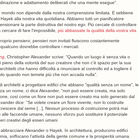
ordinazione e adattamento deliberati che una mente esegue".
 il mondo non dipende dalla nostra comprensione limitata. E sebbene
ayek alla nostra vita quotidiana. Abbiamo tutti un pianificatore
sionare la parte distruttiva del nostro ego. Più cercate di controllare
 cercare di fare l'impossibile,
più abbassate la qualità della vostra vita
.
roprio pensiero; pensieri non invitati fluiscono costantemente
e qualcuno dovrebbe controllare i mercati.
ing
, Christopher Alexander scrive: “Quando un luogo è senza vita o
ì pieno della volontà del suo creatore che non c'è spazio per la sua
chitetti che hanno difficoltà a rinunciare al controllo ed a togliere il
o solo quando non temete più che non accada nulla".
i architetti a progettare edifici che abbiano "qualità senza un nome", le
enza un nome, ci dice Alexander, “non può essere creata, ma solo
ersone, così come un fiore non può essere creato ma solo generato dal
ander dice: “Se volete creare un fiore vivente, non lo costruite
e crescere dal seme [...]. Nessun processo di costruzione potrà mai
o alle faccende umane, nessuno sforzo può sostituire il potenziale
eri creativi degli esseri umani.
abbracciare Alexander o Hayek. In architettura, producono edifici
omia, soffocano l'attività della gente comune e la prosperità umana.