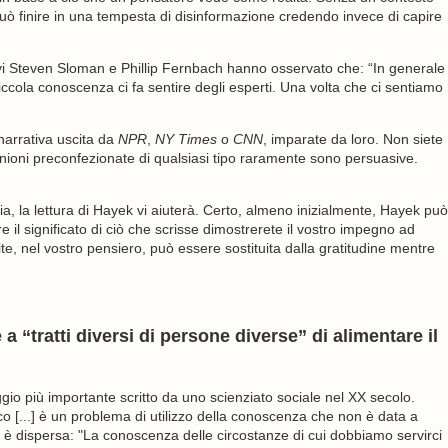
uò finire in una tempesta di disinformazione credendo invece di capire
tivi Steven Sloman e Phillip Fernbach hanno osservato che: “In generale
cola conoscenza ci fa sentire degli esperti. Una volta che ci sentiamo
 narrativa uscita da
NPR
,
NY Times
o
CNN
, imparate da loro. Non siete
pinioni preconfezionate di qualsiasi tipo raramente sono persuasive.
a, la lettura di Hayek vi aiuterà. Certo, almeno inizialmente, Hayek può
il significato di ciò che scrisse dimostrerete il vostro impegno ad
te, nel vostro pensiero, può essere sostituita dalla gratitudine mentre
a “tratti diversi di persone diverse” di alimentare il
ggio più importante scritto da uno scienziato sociale nel XX secolo.
o [...] è un problema di utilizzo della conoscenza che non è data a
a è dispersa: "La conoscenza delle circostanze di cui dobbiamo servirci