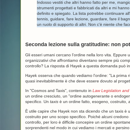
Indosso vestiti che altri hanno fatto per me, mangi
strumenti progettati e fabbricati da altri e mi ha
definito e spiegato. La lista potrebbe continuare al
tennis, guidare, fare lezione, guardare, fare il ba
un ruolo di supporto di altri. Non c'è niente che facc
Seconda lezione sulla gratitudine: non pot
Gli esseri umani cercano l'ordine nella loro vita. Eppure
organizzativi che affrontiamo diventano sempre più compl
controllo? La risposta di Hayek a questa domanda può ini
Hayek osserva che quando vediamo l'ordine: "La prima ris
quasi inevitabilmente è che deve essere dovuto al proge
In "Cosmos and Taxis", contenuto in
Law Legislation and 
un ordine cresciuto, un "ordine autogenerante o endogen
specifico. Un
taxis
è un ordine fatto, esogeno, costruito, ar
È utile capire che Hayek non sta dicendo che un taxis è 
costruito per uno scopo specifico. Poiché alcuni credon
controllo, per loro è difficile concepire un ordine sponta
sorprendenti nel modo in cui vediamo i mercati e persino