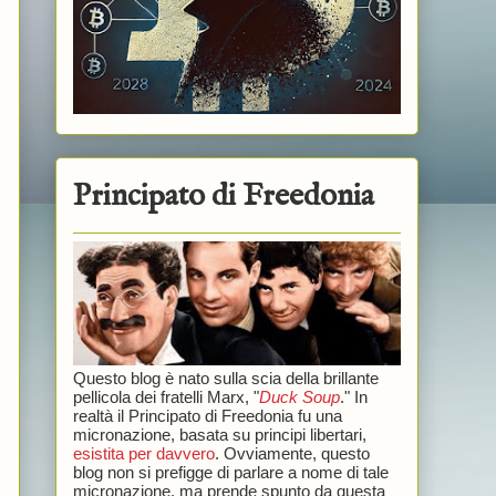
Principato di Freedonia
Questo blog è nato sulla scia della brillante
pellicola dei fratelli Marx, "
Duck Soup
." In
realtà il Principato di Freedonia fu una
micronazione, basata su principi libertari,
esistita per davvero
. Ovviamente, questo
blog non si prefigge di parlare a nome di tale
micronazione, ma prende spunto da questa