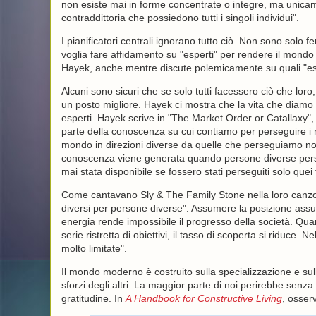
non esiste mai in forme concentrate o integre, ma unic
contraddittoria che possiedono tutti i singoli individui".
I pianificatori centrali ignorano tutto ciò. Non sono solo f
voglia fare affidamento su "esperti" per rendere il mondo
Hayek, anche mentre discute polemicamente su quali "esp
Alcuni sono sicuri che se solo tutti facessero ciò che loro,
un posto migliore. Hayek ci mostra che la vita che diamo 
esperti. Hayek scrive in "The Market Order or Catallaxy"
parte della conoscenza su cui contiamo per perseguire i nos
mondo in direzioni diverse da quelle che perseguiamo noi st
conoscenza viene generata quando persone diverse perse
mai stata disponibile se fossero stati perseguiti solo quei
Come cantavano Sly & The Family Stone nella loro can
diversi per persone diverse". Assumere la posizione assu
energia rende impossibile il progresso della società. Quand
serie ristretta di obiettivi, il tasso di scoperta si riduce.
molto limitate".
Il mondo moderno è costruito sulla specializzazione e sull
sforzi degli altri. La maggior parte di noi perirebbe senza 
gratitudine. In
A Handbook for Constructive Living
, osser