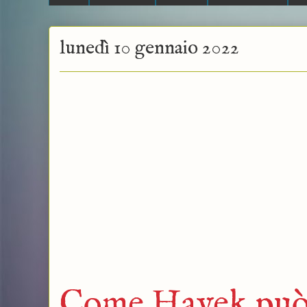
lunedì 10 gennaio 2022
Come Hayek può t