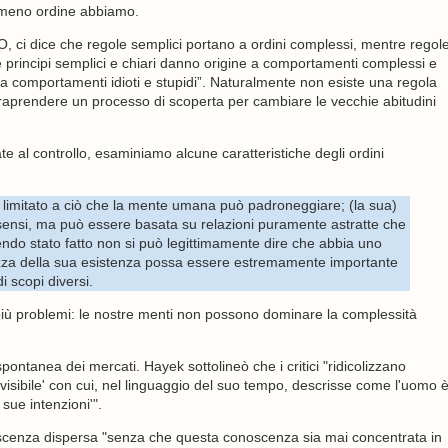
 meno ordine abbiamo.
O, ci dice che regole semplici portano a ordini complessi, mentre regol
 principi semplici e chiari danno origine a comportamenti complessi e
a comportamenti idioti e stupidi”. Naturalmente non esiste una regola
 intraprendere un processo di scoperta per cambiare le vecchie abitudini
ate al controllo, esaminiamo alcune caratteristiche degli ordini
è limitato a ciò che la mente umana può padroneggiare; (la sua)
 sensi, ma può essere basata su relazioni puramente astratte che
ndo stato fatto non si può legittimamente dire che abbia uno
zza della sua esistenza possa essere estremamente importante
 scopi diversi.
 più problemi: le nostre menti non possono dominare la complessità
ontanea dei mercati. Hayek sottolineò che i critici "ridicolizzano
isibile' con cui, nel linguaggio del suo tempo, descrisse come l'uomo 
sue intenzioni'".
noscenza dispersa "senza che questa conoscenza sia mai concentrata in