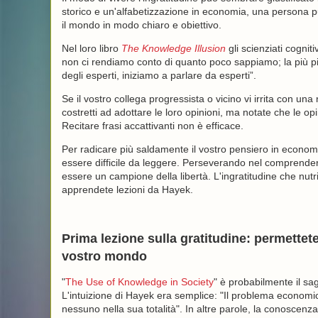
storico e un'alfabetizzazione in economia, una persona p
il mondo in modo chiaro e obiettivo.
Nel loro libro
The Knowledge Illusion
gli scienziati cogni
non ci rendiamo conto di quanto poco sappiamo; la più pic
degli esperti, iniziamo a parlare da esperti”.
Se il vostro collega progressista o vicino vi irrita con una
costretti ad adottare le loro opinioni, ma notate che le o
Recitare frasi accattivanti non è efficace.
Per radicare più saldamente il vostro pensiero in economi
essere difficile da leggere. Perseverando nel comprendere 
essere un campione della libertà. L'ingratitudine che nutri
apprendete lezioni da Hayek.
Prima lezione sulla gratitudine: permettete 
vostro mondo
"
The Use of Knowledge in Society
" è probabilmente il sa
L'intuizione di Hayek era semplice: "Il problema economic
nessuno nella sua totalità". In altre parole, la conoscenz