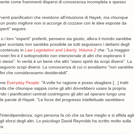
amente come frammenti dispersi di conoscenza incompleta e spesso
erventi pianificatori che resistono all'intuizione di Hayek, ma chiunque
 un posto migliore non si accorge di cozzare con le idee esposte da
erti" seguire.
 o i loro "esperti" preferiti, pensano sia giusto, allora il mondo sarebbe
per scontata non sarebbe possibile se tutti seguissero i dettami degli
, contenuto in
Law Legislation and Liberty, Volume 2
che: "La maggior
tri fini è il sottoprodotto non intenzionale di altri che esplorano il
essi". In verità è un bene che altri “siano spinti da scopi diversi”. La
guono scopi diversi. La conoscenza di cui ci avvaliamo "non sarebbe
 fini che consideravamo desiderabili".
zone
Everyday People
: "A volte ho ragione e posso sbagliare [...] tratti
rda che chiunque sappia come gli altri dovrebbero usare la propria
o i pianificatori centrali costringono gli altri ad operare lungo una
 Nelle parole di Hayek: "Le forze del progresso intellettuale sarebbero
'interdipendenza; ogni persona fa ciò che sa fare meglio e si affida agli
gli sforzi degli altri. Lo psicologo David Reynolds ha scritto molto sulla
va: