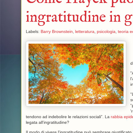
ingratitudine in g
Labels:
Barry Brownstein
,
letteratura
,
psicologia
,
teoria 
d
"
l
i
“
s
“
'
tendono ad indebolire le relazioni sociali”. La
rabbia epid
legata all'ingratitudine?
Il modo di vivere l'ingratitudine può sembrare giustifica