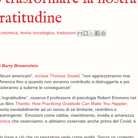
ratitudine
economica
,
teoria sociologica
,
traduzioni
i
Barry Brownstein
Alcuni americani",
scrisse Thomas Sowell
, "non apprezzeranno mai
'America fino a quando non avranno contribuito a distruggerla e poi
nizieranno a subirne le conseguenze".
L'ingratitudine”, osserva il professore di psicologia Robert Emmons nel
uo libro
Thanks: How Practicing Gratitude Can Make You Happier
,
porta inevitabilmente ad un senso di sé limitante, restrittivo e
restringente'. Emozioni come rabbia, risentimento, invidia e amarezza
emica
che osserviamo, e abbiamo osservato anche prima del Covid, è
to in base a ciò che un pensatore vede come realtà. Senza un contesto