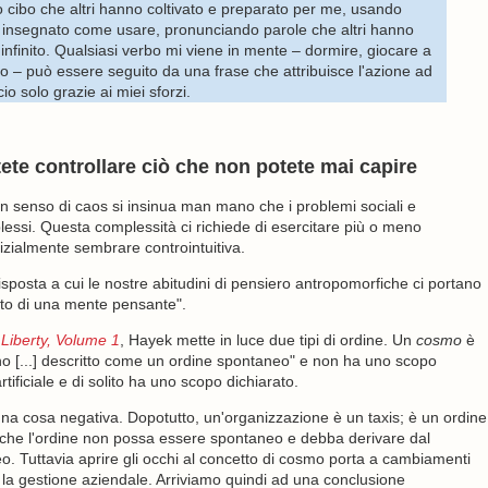
o cibo che altri hanno coltivato e preparato per me, usando
nno insegnato come usare, pronunciando parole che altri hanno
l'infinito. Qualsiasi verbo mi viene in mente – dormire, giocare a
gno – può essere seguito da una frase che attribuisce l'azione ad
io solo grazie ai miei sforzi.
ete controllare ciò che non potete mai capire
 un senso di caos si insinua man mano che i problemi sociali e
essi. Questa complessità ci richiede di esercitare più o meno
zialmente sembrare controintuitiva.
posta a cui le nostre abitudini di pensiero antropomorfiche ci portano
tto di una mente pensante".
Liberty, Volume 1
, Hayek mette in luce due tipi di ordine. Un
cosmo
è
o [...] descritto come un ordine spontaneo" e non ha uno scopo
tificiale e di solito ha uno scopo dichiarato.
una cosa negativa. Dopotutto, un'organizzazione è un taxis; è un ordine
o che l'ordine non possa essere spontaneo e debba derivare dal
neo. Tuttavia aprire gli occhi al concetto di cosmo porta a cambiamenti
 la gestione aziendale. Arriviamo quindi ad una conclusione