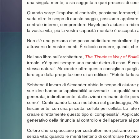
una singola mente, o sia soggetta a quei processi di co
Quando sorge l'impulso al controllo, possiamo fermarci;
vada oltre lo scopo di questo saggio, possiamo applicare H
centrale interno; comprendere Hayek può aiutarci a ridimen
la vostra vita, più la vostra capacità mentale è occupata a
Non c'è una persona che possa addirittura controllare il p
attraverso le nostre menti. È ridicolo credere, quindi, ch
Nel suo libro sull'architettura,
The Timeless Way of Build
irreale, c'è quasi sempre una mente dietro di esso. È cos
stessa natura”. Alexander offre questo consiglio a quegli ar
loro ego dalla progettazione di un edificio: "Potete farl
Sebbene il lavoro di Alexander abbia lo scopo di aiutare gl
sue idee hanno un'applicabilità universale. La qualità s
generata, indirettamente, dalle azioni ordinarie delle p
seme”. Continuando la sua metafora sul giardinaggio, Alex
fisicamente, con una pinzetta, cellula per cellula. Lo fat
creare direttamente questo tipo di complessità”. Applicat
generativo della rinuncia al controllo e dell'apertura ai pot
Coloro che si spacciano per costruttori non potranno mai 
senza vita; quando le menti tentano di controllare l'econ