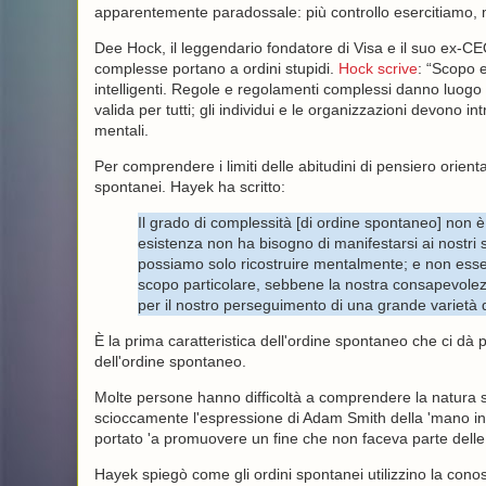
apparentemente paradossale: più controllo esercitiamo,
Dee Hock, il leggendario fondatore di Visa e il suo ex-CE
complesse portano a ordini stupidi.
Hock scrive
: “Scopo e
intelligenti. Regole e regolamenti complessi danno luogo 
valida per tutti; gli individui e le organizzazioni devono
mentali.
Per comprendere i limiti delle abitudini di pensiero orient
spontanei. Hayek ha scritto:
Il grado di complessità [di ordine spontaneo] non 
esistenza non ha bisogno di manifestarsi ai nostri
possiamo solo ricostruire mentalmente; e non esse
scopo particolare, sebbene la nostra consapevole
per il nostro perseguimento di una grande varietà di
È la prima caratteristica dell'ordine spontaneo che ci dà
dell'ordine spontaneo.
Molte persone hanno difficoltà a comprendere la natura sp
scioccamente l'espressione di Adam Smith della 'mano inv
portato 'a promuovere un fine che non faceva parte delle 
Hayek spiegò come gli ordini spontanei utilizzino la co