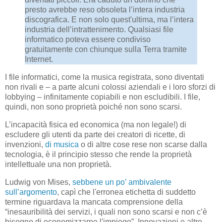
presto avrebbe reso obsoleta l’intera industria
discografica. E non solo quest'ultima, ma l’intera
industria dell’intrattenimento. Qualsiasi file
informatico poteva essere condiviso
gratuitamente con chiunque sulla Terra tramite
Internet.
I file informatici, come la musica registrata, sono diventati
non rivali e – a parte alcuni colossi aziendali e i loro sforzi di
lobbying – infinitamente copiabili e non escludibili. I file,
quindi, non sono proprietà poiché non sono scarsi.
L’incapacità fisica ed economica (ma non legale!) di
escludere gli utenti da parte dei creatori di ricette, di
invenzioni,
di musica
o di altre cose rese non scarse dalla
tecnologia, è il principio stesso che rende la proprietà
intellettuale una non proprietà.
Ludwig von Mises,
sebbene un po’ ambivalente
sull’argomento
, capì che l'erronea etichetta di suddetto
termine riguardava la mancata comprensione della
“inesauribilità dei servizi, i quali non sono scarsi e non c’è
bisogno di economizzarne l'impiego”. Innovazioni e altre