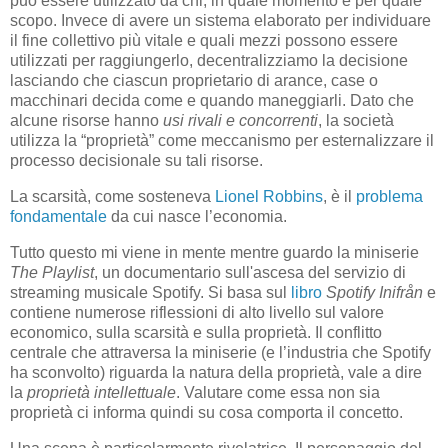
può essere utilizzato da chi, in quale momento e per quale
scopo. Invece di avere un sistema elaborato per individuare
il fine collettivo più vitale e quali mezzi possono essere
utilizzati per raggiungerlo, decentralizziamo la decisione
lasciando che ciascun proprietario di arance, case o
macchinari decida come e quando maneggiarli. Dato che
alcune risorse hanno
usi rivali e concorrenti
, la società
utilizza la “proprietà” come meccanismo per esternalizzare il
processo decisionale su tali risorse.
La scarsità, come sosteneva
Lionel Robbins
, è il
problema
fondamentale
da cui nasce l’economia.
Tutto questo mi viene in mente mentre guardo la miniserie
The Playlist
, un documentario sull'ascesa del servizio di
streaming musicale Spotify. Si basa sul
libro
Spotify Inifrån
e
contiene numerose riflessioni di alto livello sul valore
economico, sulla scarsità e sulla proprietà. Il conflitto
centrale che attraversa la miniserie (e l’industria che Spotify
ha sconvolto) riguarda la natura della proprietà, vale a dire
la
proprietà intellettuale
. Valutare come essa non sia
proprietà ci informa quindi su cosa comporta il concetto.