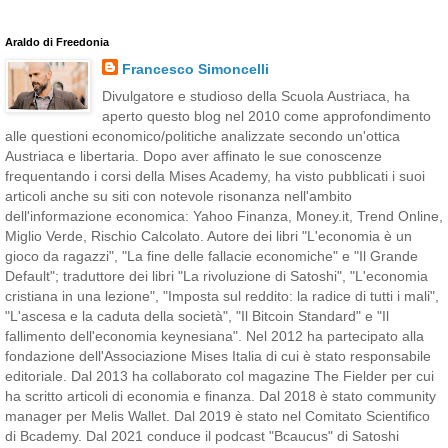
Araldo di Freedonia
Francesco Simoncelli
Divulgatore e studioso della Scuola Austriaca, ha
aperto questo blog nel 2010 come approfondimento
alle questioni economico/politiche analizzate secondo un'ottica
Austriaca e libertaria. Dopo aver affinato le sue conoscenze
frequentando i corsi della Mises Academy, ha visto pubblicati i suoi
articoli anche su siti con notevole risonanza nell'ambito
dell'informazione economica: Yahoo Finanza, Money.it, Trend Online,
Miglio Verde, Rischio Calcolato. Autore dei libri "L'economia è un
gioco da ragazzi", "La fine delle fallacie economiche" e "Il Grande
Default"; traduttore dei libri "La rivoluzione di Satoshi", "L'economia
cristiana in una lezione", "Imposta sul reddito: la radice di tutti i mali",
"L'ascesa e la caduta della società", "Il Bitcoin Standard" e "Il
fallimento dell'economia keynesiana". Nel 2012 ha partecipato alla
fondazione dell'Associazione Mises Italia di cui è stato responsabile
editoriale. Dal 2013 ha collaborato col magazine The Fielder per cui
ha scritto articoli di economia e finanza. Dal 2018 è stato community
manager per Melis Wallet. Dal 2019 è stato nel Comitato Scientifico
di Bcademy. Dal 2021 conduce il podcast "Bcaucus" di Satoshi