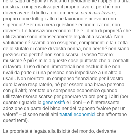
nella saga di Spotify invocano ripetutamente l’appello a una
giustizia compensativa per il proprio lavoro: perché non
dovrei avere il diritto a un compenso
per il mio lavoro
,
proprio come tutti gli altri che lavorano e ricevono uno
stipendio? Per una mera questione economica: no, non
dovresti. Le transazioni economiche e i diritti di proprietà che
utilizziamo sono intrinsecamente legati alla scarsità. Non
valutiamo né scambiamo ossigeno, complimenti o la ricetta
dello stufato di carne di vostra nonna, non perché non siano
preziosi ma perché non sono scarsi. Il vostro “lavoro”
musicale è più simile a queste cose piuttosto che ai contratti
di lavoro. L'uso di beni immateriali non escludibili e non
rivali da parte di una persona non impedisce a un'altra di
usarli. Non meritate un compenso finanziario per il vostro
duro lavoro respiratorio, né per essere una brava persona
con gli altri; meritate un compenso economico quando
utilizzate risorse scarse per generare valore per gli altri (per
quanto riguarda la
generosità
e i doni – e l’interessante
adozione da parte dei bitcoiner del rapporto “valore per un
valore” – ci sono molti altri
trattati economici
che affrontano
questi temi).
La proprietà è legata alla fisicità del mondo, derivante