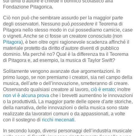
sui diritti d'autore e chiede il bonifico scolastico alla
Fondazione Pitagorica.
Ciò non può che sembrare assurdo per la maggior parte
degli osservatori. Nessuno può
possedere
il Teorema di
Pitagora nello stesso modo in cui possediamo camicie, case
o vigneti. Anche se ci fosse un creatore conosciuto (non
Pitagora
), è ben oltre ogni ragionevole scadenza affinché il
materiale protetto da diritto d'autore diventi di pubblico
dominio. Ma perché no? Qual è la differenza tra il Teorema
di Pitagora e, ad esempio, la musica di Taylor Swift?
Solitamente vengono avanzate due argomentazioni. In
primo luogo, se non premiamo i creatori, sia nel campo della
musica, dell'arte o dell'innovazione, smetteranno di creare.
Osservando qualsiasi creatore al lavoro,
ciò è errato
; inoltre
non vi è alcuna prova
che i brevetti aumentino le innovazioni
o la produttività. La maggior parte delle opere d'arte storiche,
della narrativa, delle innovazioni o della musica sono state
realizzate da lavoratori comuni o da appassionati, a volte
con il sostegno di
ricchi mecenati
.
In secondo luogo, diversi personaggi dell’industria musicale