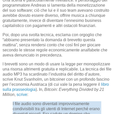
Una scena è particolarmente rivelatrice. Il personaggio del
programmatore Andreas si lamenta della monetizzazione
del suo software; ciò che lui e il suo team avevano costruito
avrebbe dovuto essere diverso, offrire musica a chiunque
gratuitamente, invece di diventare l'ennesimo business
capitalistico con pagamenti e altri ostacoli finanziari.
Poi, dopo una svolta tecnica, esclama con orgoglio che
“abbiamo presentato la domanda di brevetto questa
mattina”, senza rendersi conto che così finì per giocare
secondo le stesse regole economicamente analfabete che
aveva denunciato in precedenza.
I brevetti sono un modo di usare la legge per monopolizzare
una risorsa altrimenti gratuita e replicabile. La tecnica dei file
audio MP3 ha scardinato l’industria del diritto d’autore,
scrive Knut Svanholm, un bitcoiner con un profondo fascino
per l’economia Austriaca (di cui vale la pena leggere il
libro
sulla prasseologia
). In,
Bitcoin: Everything Divided by 21
Million
,
scrive
:
I file audio sono diventati improvvisamente
condivisibili tra gli utenti di Internet perché erano
diventati piccoli. Era caduto un domino che