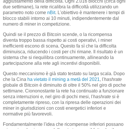
aggiustamento della difficoltà. Ogni 2.016 blocchi (circa ogni
due settimane), la rete ricalibra la difficoltà utilizzando un
parametro noto come
nBit
. L'obiettivo è mantenere i tempi di
blocco stabili intorno ai 10 minuti, indipendentemente dal
numero di miner in competizione.
Quindi se il prezzo di Bitcoin scende, o la ricompensa
diventa troppo bassa rispetto ai costi operativi, i miner
inefficienti escono di scena. Questo fa sì che la difficolta
diminuisca, riducendo i costi per chi rimane. Il risultato è un
sistema che si riequilibra continuamente, allineando la
partecipazione alla rete agli incentivi disponibili.
Questo meccanismo è già stato testato su larga scala. Dopo
che la Cina
ha vietato il mining a metà del 2021
, l'
hashrate
globale di Bitcoin è diminuito di oltre il 50% nel giro di poche
settimane. Ciononostante la rete ha continuato a funzionare
senza interruzioni e, nel giro di pochi mesi, l'
hashrate
si è
completamente ripreso, con la ripresa delle operazioni dei
miner in giurisdizioni con costi energetici inferiori e
normative più favorevoli.
Fondamentalmente l'idea che ricompense inferiori possano