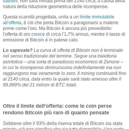
satoshi
, non sarà minata prima del 2140 circa, a causa della
natura della riduzione geometrica delle ricompense.
Questa scarsità progettata, unita a un
limite immutabile
all'offerta
, è ciò che porta Bitcoin a paragonarsi a materie
prime come l'oro. Ma Bitcoin è ancora più prevedibile:
l'offerta di oro
cresce
di circa l'1,7% annuo, mentre il tasso di
emissione di Bitcoin è in palese calo.
Lo sapevate?
La curva di offerta di Bitcoin non è terminale
nel senso tradizionale del termine. Segue una traiettoria
asintotica – una sorta di paradosso economico di Zenone –
in cui le ricompense diminuiscono indefinitamente ma non
raggiungono mai veramente lo zero. Il mining continuerà fino
al 2140 circa, data entro la quale sarà stato emesso oltre il
99,999% dei 21 milioni di BTC totali.
Oltre il limite dell'offerta: come le coin perse
rendono Bitcoin più raro di quanto pensate
Sebbene oltre il 93% della riserva totale di Bitcoin sia stata