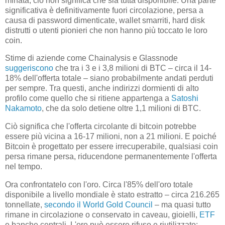
minata, ciò non significa che sia tutta disponibile. Una parte
significativa è definitivamente fuori circolazione, persa a
causa di password dimenticate, wallet smarriti, hard disk
distrutti o utenti pionieri che non hanno più toccato le loro
coin.
Stime di aziende come Chainalysis e Glassnode
suggeriscono
che tra i 3 e i 3,8 milioni di BTC – circa il 14-
18% dell'offerta totale – siano probabilmente andati perduti
per sempre. Tra questi, anche indirizzi dormienti di alto
profilo come quello che si ritiene appartenga a
Satoshi
Nakamoto
, che da solo detiene oltre 1,1 milioni di BTC.
Ciò significa che l'offerta circolante di bitcoin potrebbe
essere più vicina a 16-17 milioni, non a 21 milioni. E poiché
Bitcoin è progettato per essere irrecuperabile, qualsiasi coin
persa rimane persa, riducendone permanentemente l'offerta
nel tempo.
Ora confrontatelo con l'oro. Circa l'85% dell'oro totale
disponibile a livello mondiale è stato estratto – circa 216.265
tonnellate,
secondo il World Gold Council
– ma quasi tutto
rimane in circolazione o conservato in caveau, gioielli,
ETF
e banche centrali. L'oro può essere rifuso e riutilizzato;