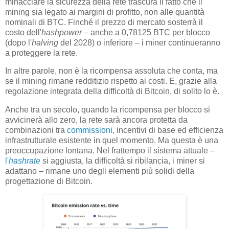
minacciare la sicurezza della rete trascura il fatto che il
mining sia legato ai margini di profitto, non alle quantità
nominali di BTC. Finché il prezzo di mercato sosterrà il
costo dell'
hashpower
– anche a 0,78125 BTC per blocco
(dopo l'
halving
del 2028) o inferiore – i miner continueranno
a proteggere la rete.
In altre parole, non è la ricompensa assoluta che conta, ma
se il mining rimane redditizio rispetto ai costi. E, grazie alla
regolazione integrata della difficoltà di Bitcoin, di solito lo è.
Anche tra un secolo, quando la ricompensa per blocco si
avvicinerà allo zero, la rete sarà ancora protetta da
combinazioni tra
commissioni
, incentivi di base ed efficienza
infrastrutturale esistente in quel momento. Ma questa è una
preoccupazione lontana. Nel frattempo il sistema attuale –
l'
hashrate
si aggiusta, la difficoltà si ribilancia, i miner si
adattano – rimane uno degli elementi più solidi della
progettazione di Bitcoin.