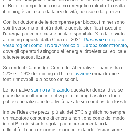
di Bitcoin comporti un consumo energetico infinito. In realtà
il mining è vincolato dalla redditività, non solo dal prezzo.
Con la riduzione delle ricompense per blocco, i miner sono
spinti verso margini più ridotti e questo significa inseguire
l'energia più economica e pulita disponibile. Sin dal divieto
al mining imposto dalla Cina nel 2021,
l'
hashrate
è migrato
verso regioni come il Nord America e l'Europa settentrionale
,
dove gli operatori attingono all'energia idroelettrica, eolica e
alla rete sottoutilizzata.
Secondo il Cambridge Centre for Alternative Finance, tra il
52% e il 59% del mining di Bitcoin
avviene
ormai tramite
fonti rinnovabili o a basse emissioni.
Le normative
stanno rafforzando
questa tendenza: diverse
giurisdizioni offrono incentivi per il mining basato su fonti
pulite o penalizzano le attività basate sui combustibili fossili.
Inoltre l'idea che prezzi più alti del BTC significhino sempre
un maggiore consumo di energia non tiene conto del modo
in cui Bitcoin si autoregola: più miner aumentano la
difficoltà, il che comprime i margini limitando l'espansione