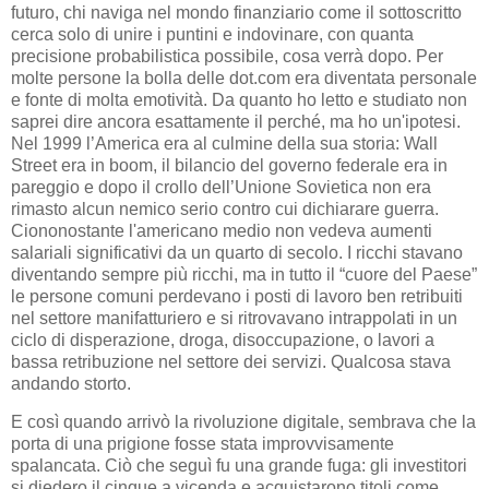
futuro, chi naviga nel mondo finanziario come il sottoscritto
cerca solo di unire i puntini e indovinare, con quanta
precisione probabilistica possibile, cosa verrà dopo. Per
molte persone la bolla delle dot.com era diventata personale
e fonte di molta emotività. Da quanto ho letto e studiato non
saprei dire ancora esattamente il perché, ma ho un'ipotesi.
Nel 1999 l’America era al culmine della sua storia: Wall
Street era in boom, il bilancio del governo federale era in
pareggio e dopo il crollo dell’Unione Sovietica non era
rimasto alcun nemico serio contro cui dichiarare guerra.
Ciononostante l'americano medio non vedeva aumenti
salariali significativi da un quarto di secolo. I ricchi stavano
diventando sempre più ricchi, ma in tutto il “cuore del Paese”
le persone comuni perdevano i posti di lavoro ben retribuiti
nel settore manifatturiero e si ritrovavano intrappolati in un
ciclo di disperazione, droga, disoccupazione, o lavori a
bassa retribuzione nel settore dei servizi. Qualcosa stava
andando storto.
E così quando arrivò la rivoluzione digitale, sembrava che la
porta di una prigione fosse stata improvvisamente
spalancata. Ciò che seguì fu una grande fuga: gli investitori
si diedero il cinque a vicenda e acquistarono titoli come