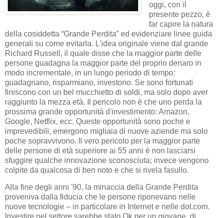
oggi, con il
presente pezzo, è
far capire la natura
della cosiddetta “Grande Perdita” ed evidenziare linee guida
generali su come evitarla. L'idea originale viene dal grande
Richard Russell, il quale disse che la maggior parte delle
persone guadagna la maggior parte del proprio denaro in
modo incrementale, in un lungo periodo di tempo:
guadagnano, risparmiano, investono. Se sono fortunati
finiscono con un bel mucchietto di soldi, ma solo dopo aver
raggiunto la mezza età. Il pericolo non è che uno perda la
prossima grande opportunità d'investimento: Amazon,
Google, Netflix, ecc. Queste opportunità sono poche e
imprevedibili, emergono migliaia di nuove aziende ma solo
poche sopravvivono. Il vero pericolo per la maggior parte
delle persone di età superiore ai 55 anni è non lasciarsi
sfuggire qualche innovazione sconosciuta; invece vengono
colpite da qualcosa di ben noto e che si rivela fasullo.
Alla fine degli anni '90, la minaccia della Grande Perdita
proveniva dalla fiducia che le persone riponevano nelle
nuove tecnologie – in particolare in Internet e nelle dot.com.
Investire nel settore sarebbe stato Ok per un giovane, di