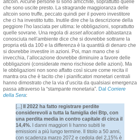
altcoin. Alcune persone si sono arricchite, soprattutto quelle
che sono uscite presto. La stragrande maggioranza delle
altcoin sono truffe, peccato quindi per il povero investitore
che ci ha investito tutto. Inutile dire che la descrizione della
peggiore l'ho lasciata per ultima: le obbligazioni, soprattutto
quelle sovrane. Una regola di
asset allocation
abbastanza
conosciuta nell'ambiente dice che si dovrebbe sottrarre la
propria età da 100 e la differenza è la quantità di denaro che
si dovrebbe investire in azioni. Poi, man mano che si
invecchia, l’allocazione dovrebbe diminuire a favore delle
obbligazioni (considerate meno rischiose delle azioni). Ma
le obbligazioni non sono affatto così sicure come recita il
mantra ora che è tacito che i pianificatori monetari centrali
hanno dimostrato che la via d’uscita da qualsiasi emergenza
passa attraverso la “stampante monetaria”.
Dal
Corriere
della Sera
:
[...]
Il 2022 ha fatto registrare perdite
considerevoli a tutta la famiglia dei Btp, con
una perdita media in contro capitale di circa il
14,4%.
I danni maggiori li hanno subiti le
emissioni a più lungo termine. Il titolo a 50 anni,
con scadenza marzo 2072 e cedola del 2,15% è