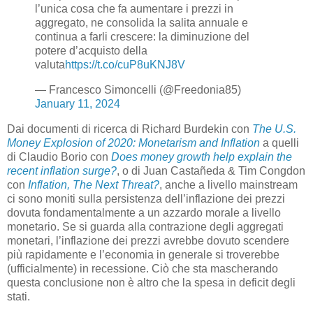
l’unica cosa che fa aumentare i prezzi in
aggregato, ne consolida la salita annuale e
continua a farli crescere: la diminuzione del
potere d’acquisto della
valuta
https://t.co/cuP8uKNJ8V
— Francesco Simoncelli (@Freedonia85)
January 11, 2024
Dai documenti di ricerca di Richard Burdekin con
The U.S.
Money Explosion of 2020: Monetarism and Inflation
a quelli
di Claudio Borio con
Does money growth help explain the
recent inflation surge?
, o di Juan Castañeda & Tim Congdon
con
Inflation, The Next Threat?
, anche a livello mainstream
ci sono moniti sulla persistenza dell’inflazione dei prezzi
dovuta fondamentalmente a un azzardo morale a livello
monetario. Se si guarda alla contrazione degli aggregati
monetari, l’inflazione dei prezzi avrebbe dovuto scendere
più rapidamente e l’economia in generale si troverebbe
(ufficialmente) in recessione. Ciò che sta mascherando
questa conclusione non è altro che la spesa in deficit degli
stati.