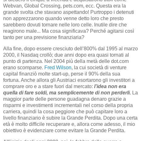
Webvan, Global Crossing, pets.com, ecc. Questa era la
grande svolta che stavano aspettando! Purtroppo i detenuti
non apprezzarono quando venne detto loro che presto
sarebbero dovuti tornare nelle loro celle. Inutile dire che
reagirono male... Ma cosa significava? Perché agitarsi così
tanto per una previsione finanziaria?
Alla fine, dopo essere cresciuto dell’800% dal 1995 al marzo
2000, il Nasdaq crollò; due anni dopo era quasi tornati al
punto di partenza. Nel 2004 più della metà delle dot.com
erano scomparse.
Fred Wilson
, la cui società di venture
capital finanziò molte start-up, perse il 90% della sua
fortuna. Anche allora gli Austriaci esortarono gli investitori a
comprare oro e a stare fuori dal mercato:
l’idea non era
quella di fare soldi, ma semplicemente di non perderli.
La
maggior parte delle persone guadagna denaro grazie a
risparmi e investimenti incrementali nel corso della propria
carriera, quindi la cosa peggiore che può capitare loro a
livello finanziario è subire la Grande Perdita. Dopo una certa
età è molto difficile recuperare e, allora come adesso, il mio
obiettivo è evidenziare come evitare la Grande Perdita.