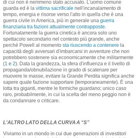
di cui non è nemmeno stato accusato. L'uomo comune
guarda ed è la
vittima sacrificale
nell'incanalamento di
tempo, energia e risorse verso l'alto in quella che è una
guerra civile in America, più in generale una
guerra
finanziaria tra fazioni attualmente contrapposte
.
Fortunatamente la guerra cinetica è ancora solo uno
spettacolo secondario nel contesto più grande, anche
perché Powell al momento
sta riuscendo a contenere
la
capacità degli avversari d'imbarcarsi in avventure che non
potrebbero sostenere sia economicamente che militarmente
(
1
e
2
). Data la grandezza, la sfera d'influenza e il livello di
propaganda/obnubilazione in grado di scatenare per
muovere le masse, evitare la Grande Perdita significa anche
sapere quale fazione supportare (temporaneamente). È una
lotta tra giganti, mentre le formiche guardano; unico caso
raro, probabilmente, in cui la scelta del meno peggio non è
da condannare o criticare.
L'ALTRO LATO DELLA CURVA A “S”
Viviamo in un mondo in cui due generazioni di investitori