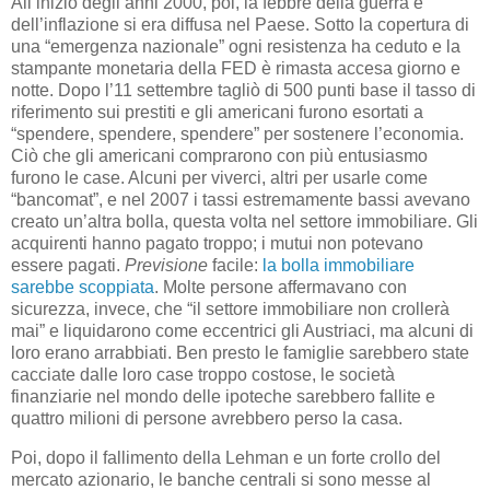
All’inizio degli anni 2000, poi, la febbre della guerra e
dell’inflazione si era diffusa nel Paese. Sotto la copertura di
una “emergenza nazionale” ogni resistenza ha ceduto e la
stampante monetaria della FED è rimasta accesa giorno e
notte. Dopo l’11 settembre tagliò di 500 punti base il tasso di
riferimento sui prestiti e gli americani furono esortati a
“spendere, spendere, spendere” per sostenere l’economia.
Ciò che gli americani comprarono con più entusiasmo
furono le case. Alcuni per viverci, altri per usarle come
“bancomat”, e nel 2007 i tassi estremamente bassi avevano
creato un’altra bolla, questa volta nel settore immobiliare. Gli
acquirenti hanno pagato troppo; i mutui non potevano
essere pagati.
Previsione
facile:
la bolla immobiliare
sarebbe scoppiata
. Molte persone affermavano con
sicurezza, invece, che “il settore immobiliare non crollerà
mai” e liquidarono come eccentrici gli Austriaci, ma alcuni di
loro erano arrabbiati. Ben presto le famiglie sarebbero state
cacciate dalle loro case troppo costose, le società
finanziarie nel mondo delle ipoteche sarebbero fallite e
quattro milioni di persone avrebbero perso la casa.
Poi, dopo il fallimento della Lehman e un forte crollo del
mercato azionario, le banche centrali si sono messe al