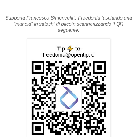
Supporta Francesco Simoncelli's Freedonia lasciando una
“mancia” in satoshi di bitcoin scannerizzando il QR
seguente.