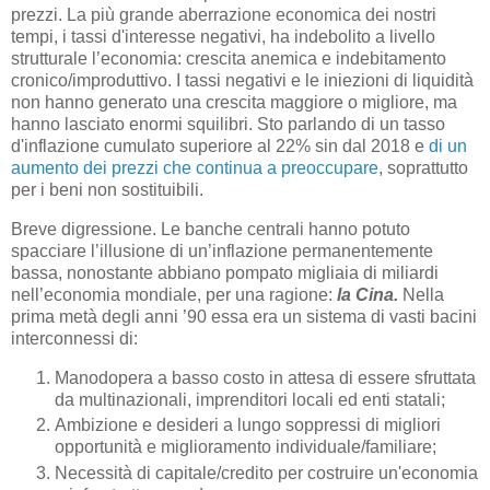
prezzi. La più grande aberrazione economica dei nostri
tempi, i tassi d'interesse negativi, ha indebolito a livello
strutturale l’economia: crescita anemica e indebitamento
cronico/improduttivo. I tassi negativi e le iniezioni di liquidità
non hanno generato una crescita maggiore o migliore, ma
hanno lasciato enormi squilibri. Sto parlando di un tasso
d'inflazione cumulato superiore al 22% sin dal 2018 e
di un
aumento dei prezzi che continua a preoccupare
, soprattutto
per i beni non sostituibili.
Breve digressione. Le banche centrali hanno potuto
spacciare l’illusione di un’inflazione permanentemente
bassa, nonostante abbiano pompato migliaia di miliardi
nell’economia mondiale, per una ragione:
la Cina.
Nella
prima metà degli anni ’90 essa era un sistema di vasti bacini
interconnessi di:
Manodopera a basso costo in attesa di essere sfruttata
da multinazionali, imprenditori locali ed enti statali;
Ambizione e desideri a lungo soppressi di migliori
opportunità e miglioramento individuale/familiare;
Necessità di capitale/credito per costruire un'economia