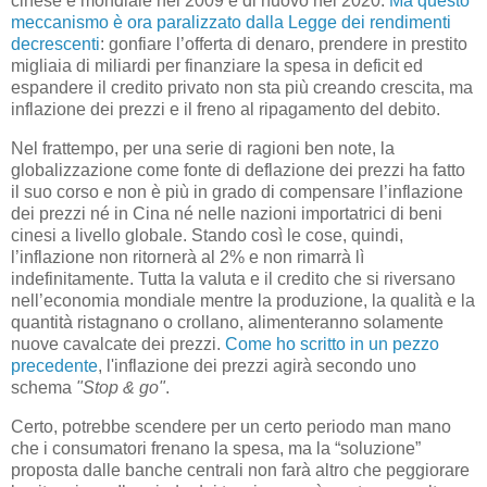
cinese e mondiale nel 2009 e di nuovo nel 2020.
Ma questo
meccanismo è ora paralizzato dalla Legge dei rendimenti
decrescenti
: gonfiare l’offerta di denaro, prendere in prestito
migliaia di miliardi per finanziare la spesa in deficit ed
espandere il credito privato non sta più creando crescita, ma
inflazione dei prezzi e il freno al ripagamento del debito.
Nel frattempo, per una serie di ragioni ben note, la
globalizzazione come fonte di deflazione dei prezzi ha fatto
il suo corso e non è più in grado di compensare l’inflazione
dei prezzi né in Cina né nelle nazioni importatrici di beni
cinesi a livello globale. Stando così le cose, quindi,
l’inflazione non ritornerà al 2% e non rimarrà lì
indefinitamente. Tutta la valuta e il credito che si riversano
nell’economia mondiale mentre la produzione, la qualità e la
quantità ristagnano o crollano, alimenteranno solamente
nuove cavalcate dei prezzi.
Come ho scritto in un pezzo
precedente
, l'inflazione dei prezzi agirà secondo uno
schema
"Stop & go"
.
Certo, potrebbe scendere per un certo periodo man mano
che i consumatori frenano la spesa, ma la “soluzione”
proposta dalle banche centrali non farà altro che peggiorare