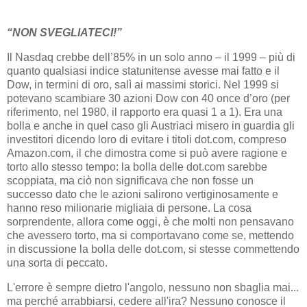
“NON SVEGLIATECI!”
Il Nasdaq crebbe dell’85% in un solo anno – il 1999 – più di
quanto qualsiasi indice statunitense avesse mai fatto e il
Dow, in termini di oro, salì ai massimi storici. Nel 1999 si
potevano scambiare 30 azioni Dow con 40 once d’oro (per
riferimento, nel 1980, il rapporto era quasi 1 a 1). Era una
bolla e anche in quel caso gli Austriaci misero in guardia gli
investitori dicendo loro di evitare i titoli dot.com, compreso
Amazon.com, il che dimostra come si può avere ragione e
torto allo stesso tempo: la bolla delle dot.com sarebbe
scoppiata, ma ciò non significava che non fosse un
successo dato che le azioni salirono vertiginosamente e
hanno reso milionarie migliaia di persone. La cosa
sorprendente, allora come oggi, è che molti non pensavano
che avessero torto, ma si comportavano come se, mettendo
in discussione la bolla delle dot.com, si stesse commettendo
una sorta di peccato.
L'errore è sempre dietro l'angolo, nessuno non sbaglia mai...
ma perché arrabbiarsi, cedere all'ira? Nessuno conosce il