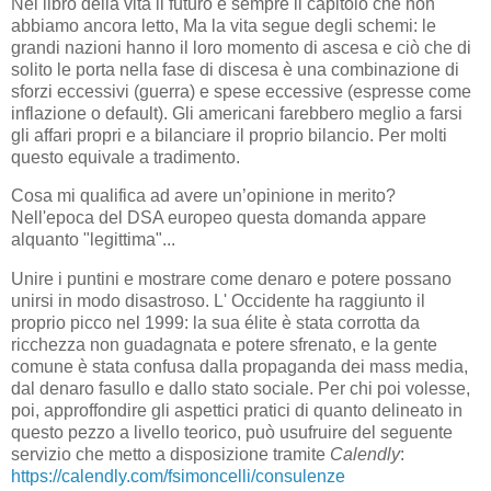
Nel libro della vita il futuro è sempre il capitolo che non
abbiamo ancora letto, Ma la vita segue degli schemi: le
grandi nazioni hanno il loro momento di ascesa e ciò che di
solito le porta nella fase di discesa è una combinazione di
sforzi eccessivi (guerra) e spese eccessive (espresse come
inflazione o default). Gli americani farebbero meglio a farsi
gli affari propri e a bilanciare il proprio bilancio. Per molti
questo equivale a tradimento.
Cosa mi qualifica ad avere un’opinione in merito?
Nell'epoca del DSA europeo questa domanda appare
alquanto "legittima"...
Unire i puntini e mostrare come denaro e potere possano
unirsi in modo disastroso. L' Occidente ha raggiunto il
proprio picco nel 1999: la sua élite è stata corrotta da
ricchezza non guadagnata e potere sfrenato, e la gente
comune è stata confusa dalla propaganda dei mass media,
dal denaro fasullo e dallo stato sociale. Per chi poi volesse,
poi, approffondire gli aspettici pratici di quanto delineato in
questo pezzo a livello teorico, può usufruire del seguente
servizio che metto a disposizione tramite
Calendly
:
https://calendly.com/fsimoncelli/consulenze