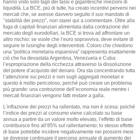
hanno visto solo tagli dei tassi e gigantesche iniezioni di
liquidità. La BCE, più di tutte, ha creato incentivi perversi nei
mercati che, se avesse davvero seguito il suo mandato di
"stabilità dei prezzi", non starei qui a commentare. Oltre alla
fuga di capitali finanziari alimentata dalla contrazione del
mercato degli eurodollari, la BCE si trova ad affrontare un
altro rischio: se vuole che l’euro sopravviva, deve evitare di
seguire le lusinghe degli interventisti. Coloro che chiedono
una “politica monetaria espansiva” rappresenta esattamente
ciò che ha devastata Argentina, Venezuela e Cuba:
l’espropriazione della ricchezza attraverso la dissoluzione
del potere d’acquisto del denaro. Ora sta concentrando tutta
l’attenzione sui prezzi e non sugli aggregati monetari e
questo è molto pericoloso, perché può creare un problema
più grande: una contrazione dell’economia reale mentre i
mercati finanziari vengono fatti restare a galla.
L’inflazione dei prezzi ha rallentato, ma non è scesa: poiché
l’indice dei prezzi al consumo viene calcolato su base
annua a partire da un valore molto elevato, l’effetto di base
contribuisce fino all’85% sul rallentamento; lo stesso effetto
di base potrebbe incidere negativamente nei prossimi mesi
se dovesse continuare il percorso annuale di aumento dei