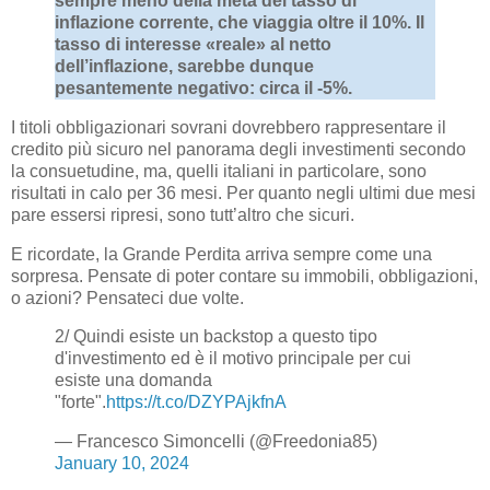
sempre meno della metà del tasso di
inflazione corrente, che viaggia oltre il 10%. Il
tasso di interesse «reale» al netto
dell’inflazione, sarebbe dunque
pesantemente negativo: circa il -5%.
I titoli obbligazionari sovrani dovrebbero rappresentare il
credito più sicuro nel panorama degli investimenti secondo
la consuetudine, ma, quelli italiani in particolare, sono
risultati in calo per 36 mesi. Per quanto negli ultimi due mesi
pare essersi ripresi, sono tutt’altro che sicuri.
E ricordate, la Grande Perdita arriva sempre come una
sorpresa. Pensate di poter contare su immobili, obbligazioni,
o azioni? Pensateci due volte.
2/ Quindi esiste un backstop a questo tipo
d'investimento ed è il motivo principale per cui
esiste una domanda
"forte".
https://t.co/DZYPAjkfnA
— Francesco Simoncelli (@Freedonia85)
January 10, 2024