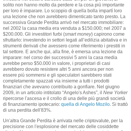
solito non hanno molto da perdere e la cosa più importante
per loro è imparare. Lo scoppio di quella bolla impartì loro
una lezione che non avrebbero dimenticato tanto presto. La
successiva Grande Perdita arrivò nel mercato immobiliare:
nel 2002 la casa media era venduta a $150.000; nel 2007 a
$200.000. Gli investitori furbi (
smart money
) capirono come
sfruttarlo: investendo in settori legati all’edilizia abitativa e in
strumenti derivati che avessero come riferimento i prestiti in
tal settore. E anche qui, alla fine, è emersa una lezione da
imparare: nel corso dei successivi 5 anni la casa media
avrebbe perso $50.000 in valore, i proprietari di casi
avrebbero dovuto resistere altri 5 anni ancora per non
essere più sommersi e gli speculatori sarebbero stati
completamente spazzati via insieme a tutti i prodotti
finanziari che avevano contribuito a gonfiare. Nel giugno
2009, in un articolo intitolato “Angelo's Ashes”, il
New Yorker
ripercorse l'ascesa e il crollo di una delle più grandi società
di finanziamento ipotecario:
quella di Angelo Mozilo
. Si trattò
di una perdita dell'83%.
Un'altra Grande Perdita è arrivata nelle criptovalute, per la
precisione con l'esplosione del mercato delle cosiddette