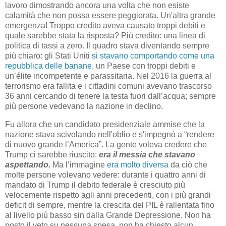
lavoro dimostrando ancora una volta che non esiste
calamità che non possa essere peggiorata. Un'altra grande
emergenza! Troppo credito aveva causato troppi debiti e
quale sarebbe stata la risposta? Più credito: una linea di
politica di tassi a zero. Il quadro stava diventando sempre
più chiaro: gli Stati Uniti
si stavano comportando come una
repubblica delle banane
, un Paese con troppi debiti e
un’élite incompetente e parassitaria. Nel 2016 la guerra al
terrorismo era fallita e i cittadini comuni avevano trascorso
36 anni cercando di tenere la testa fuori dall’acqua; sempre
più persone vedevano la nazione in declino.
Fu allora che un candidato presidenziale ammise che la
nazione stava scivolando nell'oblio e s'impegnò a “rendere
di nuovo grande l’America”. La gente voleva credere che
Trump ci sarebbe riuscito:
era il messia che stavano
aspettando.
Ma l’immagine
era molto diversa
da ciò che
molte persone volevano vedere: durante i quattro anni di
mandato di Trump il debito federale è cresciuto più
velocemente rispetto agli anni precedenti, con i più grandi
deficit di sempre, mentre la crescita del PIL è rallentata fino
al livello più basso sin dalla Grande Depressione. Non ha
posto il veto su nessuna spesa, non ha chiesto alcun