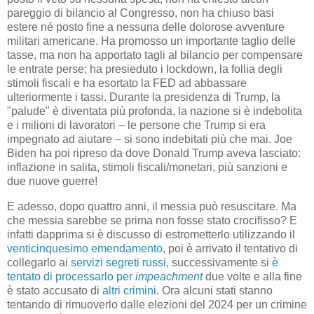
pareggio di bilancio al Congresso, non ha chiuso basi
estere né posto fine a nessuna delle dolorose avventure
militari americane. Ha promosso un importante taglio delle
tasse, ma non ha apportato tagli al bilancio per compensare
le entrate perse; ha presieduto i lockdown, la follia degli
stimoli fiscali e ha esortato la FED ad abbassare
ulteriormente i tassi. Durante la presidenza di Trump, la
"palude" è diventata più profonda, la nazione si è indebolita
e i milioni di lavoratori – le persone che Trump si era
impegnato ad aiutare – si sono indebitati più che mai. Joe
Biden ha poi ripreso da dove Donald Trump aveva lasciato:
inflazione in salita, stimoli fiscali/monetari, più sanzioni e
due nuove guerre!
E adesso, dopo quattro anni, il messia può resuscitare. Ma
che messia sarebbe se prima non fosse stato crocifisso? E
infatti dapprima si è discusso di estrometterlo utilizzando il
venticinquesimo emendamento
, poi è arrivato il tentativo di
collegarlo ai
servizi segreti russi
, successivamente si
è
tentato di processarlo per
impeachment
due volte e alla fine
è stato accusato di
altri crimini
. Ora alcuni stati stanno
tentando di rimuoverlo dalle elezioni del 2024 per un crimine