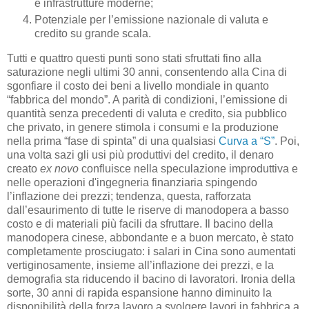
e infrastrutture moderne;
Potenziale per l’emissione nazionale di valuta e
credito su grande scala.
Tutti e quattro questi punti sono stati sfruttati fino alla
saturazione negli ultimi 30 anni, consentendo alla Cina di
sgonfiare il costo dei beni a livello mondiale in quanto
“fabbrica del mondo”. A parità di condizioni, l’emissione di
quantità senza precedenti di valuta e credito, sia pubblico
che privato, in genere stimola i consumi e la produzione
nella prima “fase di spinta” di una qualsiasi
Curva a “S”
. Poi,
una volta sazi gli usi più produttivi del credito, il denaro
creato
ex novo
confluisce nella speculazione improduttiva e
nelle operazioni d'ingegneria finanziaria spingendo
l’inflazione dei prezzi; tendenza, questa, rafforzata
dall’esaurimento di tutte le riserve di manodopera a basso
costo e di materiali più facili da sfruttare. Il bacino della
manodopera cinese, abbondante e a buon mercato, è stato
completamente prosciugato: i salari in Cina sono aumentati
vertiginosamente, insieme all’inflazione dei prezzi, e la
demografia sta riducendo il bacino di lavoratori. Ironia della
sorte, 30 anni di rapida espansione hanno diminuito la
disponibilità della forza lavoro a svolgere lavori in fabbrica a