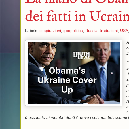
dei fatti in Ucrai
Labels:
cospirazioni
,
geopolitica
,
Russia
,
traduzioni
,
USA
R
c
D
I
s
"
s
p
r
s
r
a
n
è accaduto ai membri del G7, dove i sei membri restanti han
_____________________________________________