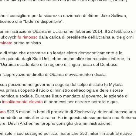
he il consigliere per la sicurezza nazionale di Biden, Jake Sullivan,
dicendo che “Biden è disponibile”.
'amministrazione Obama in Ucraina nel febbraio 2014. Il 22 febbraio di
anukovych
fu rimosso
dalla carica di presidente dell'Ucraina e, tre giorni
minato
primo ministro.
olpo di stato che estromise un leader eletto democraticamente e lo
h guidata dagli Stati Uniti ebbe anche altre ripercussioni interne, in
a l'Ucraina occidentale e la regione di lingua russa del Donbass.
a l'approvazione diretta di Obama è ovviamente ridicola.
ua posizione nel governo a seguito del colpo di stato fu Mykola
a prima ricoperto il ruolo di ministro dell'ecologia e delle risorse
conomica e sociale. Durante il suo mandato al governo, le aziende di
o
insolitamente elevato
di permessi per estrarre petrolio e gas.
ono
$23,5 milioni in beni di proprietà di Zlochevsky, detenuti presso una
ondotte criminali in Ucraina. Fu in questo stesso periodo che Burism
atore, Devin Archer, nel proprio consiglio di amministrazione.
n solo il suo sostegno politico, ma anche $50 milioni in aiuti al nuovo