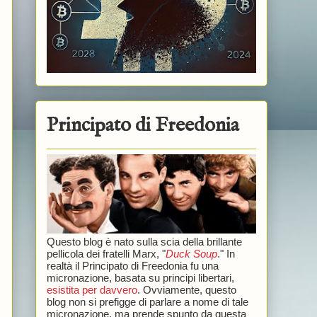
Principato di Freedonia
Questo blog è nato sulla scia della brillante
pellicola dei fratelli Marx, "
Duck Soup
." In
realtà il Principato di Freedonia fu una
micronazione, basata su principi libertari,
esistita per davvero
. Ovviamente, questo
blog non si prefigge di parlare a nome di tale
micronazione, ma prende spunto da questa