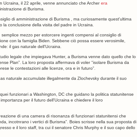
 in Ucraina, il 22 aprile, venne annunciato che Archer
era
nistrazione di Burisma.
siglio di amministrazione di Burisma , ma curiosamente quest'ultima
la conclusione della visita del padre in Ucraina.
n semplice mezzo per estorcere ingenti compensi al consiglio di
ione con la famiglia Biden. Sebbene ciò possa essere verosimile,
de: il gas naturale dell'Ucraina.
 studio legale che impiegava Hunter, a Burisma venne dato quello che lo
fense Plan”. La loro proposta affermava di voler “isolare Burisma da
ese le contestazioni alle licenze, ora e in futuro”.
il gas naturale accumulate illegalmente da Zlochevsky durante il suo
quei funzionari a Washington, DC che guidano la politica statunitense
 importanza per il futuro dell'Ucraina e chiedere il loro
reazione di una camera di risonanza di funzionari statunitensi che
da, incotnrano i vertici di Burisma”. Boies scrisse nella sua proposta di
so e il loro staff, tra cui il senatore Chris Murphy e il suo capo dello