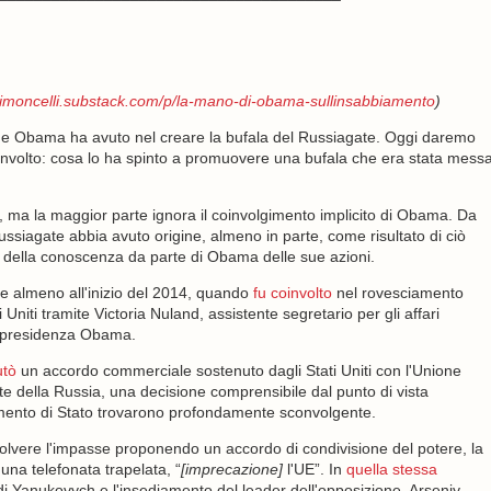
fsimoncelli.substack.com/p/la-mano-di-obama-sullinsabbiamento
)
he Obama ha avuto nel creare la bufala del Russiagate. Oggi daremo
involto: cosa lo ha spinto a promuovere una bufala che era stata mess
a, ma la maggior parte ignora il coinvolgimento implicito di Obama. Da
ussiagate abbia avuto origine, almeno in parte, come risultato di ciò
 della conoscenza da parte di Obama delle sue azioni.
le almeno all'inizio del 2014, quando
fu coinvolto
nel rovesciamento
Uniti tramite Victoria Nuland, assistente segretario per gli affari
la presidenza Obama.
utò
un accordo commerciale sostenuto dagli Stati Uniti con l'Unione
e della Russia, una decisione comprensibile dal punto di vista
rtimento di Stato trovarono profondamente sconvolgente.
olvere l'impasse proponendo un accordo di condivisione del potere, la
 una telefonata trapelata, “
[imprecazione]
l'UE”. In
quella stessa
 di Yanukovych e l'insediamento del leader dell'opposizione, Arseniy