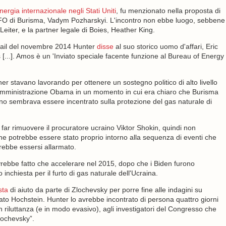
ergia internazionale negli Stati Uniti
, fu menzionato nella proposta di
il CFO di Burisma, Vadym Pozharskyi. L'incontro non ebbe luogo, sebbene
Leiter, e la partner legale di Boies, Heather King.
-mail del novembre 2014 Hunter
disse
al suo storico uomo d'affari, Eric
s [...]. Amos è un 'Inviato speciale facente funzione al Bureau of Energy
r stavano lavorando per ottenere un sostegno politico di alto livello
amministrazione Obama in un momento in cui era chiaro che Burisma
gno sembrava essere incentrato sulla protezione del gas naturale di
far rimuovere il procuratore ucraino Viktor Shokin, quindi non
che potrebbe essere stato proprio intorno alla sequenza di eventi che
ebbe essersi allarmato.
avrebbe fatto che accelerare nel 2015, dopo che i Biden furono
o inchiesta per il furto di gas naturale dell'Ucraina.
sta
di aiuto da parte di Zlochevsky per porre fine alle indagini su
o Hochstein. Hunter lo avrebbe incontrato di persona quattro giorni
n riluttanza (e in modo evasivo), agli investigatori del Congresso che
lochevsky”.