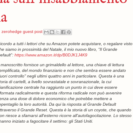
na
,
zerohedge guest post
icordo a tutti i lettori che su Amazon potete acquistare
, o regalare visto
he siamo in prossimità del Natale,
il mio nuovo libro, “Il Grande
efault”:
https://www.amazon.it/dp/B0DJK1J4K9
l manoscritto fornisce un grimaldello al lettore, una chiave di lettura
emplificata, del mondo finanziario e non che sembra essere andato
fuori controllo" negli ultimi quattro anni in particolare. Questa è una
toria di cartelli, a livello sovrastatale e sovranazionale, la cui
ianificazione centrale ha raggiunto un punto in cui deve essere
iformata radicalmente e questa riforma radicale non può avvenire
enza una dose di dolore economico che potrebbe mettere a
epentaglio la loro autorità. Da qui la risposta al Grande Default
ttraverso il Grande Reset. Questa è la storia di un coyote, che quando
on riesce a sfamarsi all'esterno ricorre all'autofagocitazione. Lo stesso
no iniziato a fagocitare il settimo: gli Stati Uniti.
_______________________________________