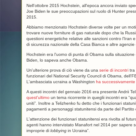
Nell'ottobre 2015 Hochstein, all'epoca ancora inviato sp
Joe Biden le sue preoccupazioni sul ruolo di Hunter pre
2015.
Abbiamo menzionato Hochstein diverse volte per un mot
trovare nuove forniture di gas naturale dopo che la Russ
questioni energetiche relative alle sanzioni contro l'Iran e
di sicurezza nazionale della Casa Bianca e altre agenzie 
Hochstein era l'uomo di punta di Obama sulla situazione 
Biden, lo sapeva anche Obama.
Un'ulteriore prova di ciò viene da una
serie di incontri
tra 
funzionari del National Security Council di Obama, dell'F
L'ambasciata ucraina a Washington
ha successivamente
A questi incontri del gennaio 2016 era presente Andrii Te
quest'ultimo
un tema ricorrente in queglii incontri era “qua
uniti”. Inoltre a Telizhenko fu detto che i funzionari statu
pagamenti a personaggi statunitensi da parte del Partito 
L'attenzione dei funzionari statunitensi era rivolta al 
agenti hanno intervistato Manafort nel 2014 per sapere se
improprie di
lobbying
in Ucraina”.