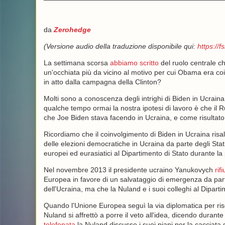
da
Zerohedge
(Versione audio della traduzione disponibile qui:
https://
La settimana scorsa
abbiamo scritto
del ruolo centrale c
un'occhiata più da vicino al motivo per cui Obama era co
in atto dalla campagna della Clinton?
Molti sono a conoscenza degli intrighi di Biden in Ucrain
qualche tempo ormai la nostra ipotesi di lavoro è che il R
che Joe Biden stava facendo in Ucraina, e come risultato
Ricordiamo che il coinvolgimento di Biden in Ucraina risa
delle elezioni democratiche in Ucraina da parte degli Stati 
europei ed eurasiatici al Dipartimento di Stato durante 
Nel novembre 2013 il presidente ucraino Yanukovych
rifi
Europea in favore di un salvataggio di emergenza da part
dell'Ucraina, ma che la Nuland e i suoi colleghi al Dipa
Quando l'Unione Europea seguì la via diplomatica per ris
Nuland si affrettò a porre il veto all'idea, dicendo durante
telefonata
la Nuland discusse i suoi piani per la cacciata