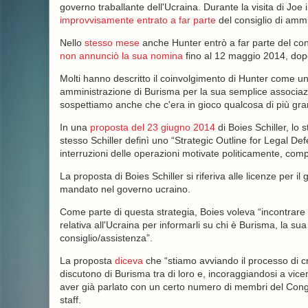
governo traballante dell'Ucraina. Durante la visita di Joe
improvvisamente entrato a far parte
del consiglio di ammi
Nello
stesso mese
anche Hunter entrò a far parte del con
non annunciò la sua nomina
fino al 12 maggio 2014, dopo 
Molti hanno descritto il coinvolgimento di Hunter come u
amministrazione di Burisma per la sua semplice associaz
sospettiamo anche che c'era in gioco qualcosa di più gran
In una
proposta del 23 giugno 2014
di Boies Schiller, lo
stesso Schiller definì uno “Strategic Outline for Legal De
interruzioni delle operazioni motivate politicamente, compr
La proposta di Boies Schiller si riferiva alle licenze per 
mandato nel governo ucraino.
Come parte di questa strategia, Boies voleva “incontrare 
relativa all'Ucraina per informarli su chi è Burisma, la sua
consiglio/assistenza”.
La proposta
diceva
che “stiamo avviando il processo di c
discutono di Burisma tra di loro e, incoraggiandosi a vicen
aver già parlato con un certo numero di membri del Congres
staff.