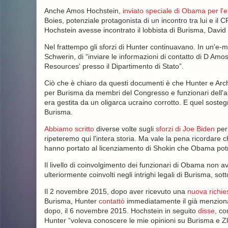
Anche Amos Hochstein,
inviato speciale di Obama per l'en
Boies, potenziale protagonista di un incontro tra lui e 
Hochstein avesse incontrato il lobbista di Burisma, David 
Nel frattempo gli sforzi di Hunter continuavano. In un'e
Schwerin, di “inviare le informazioni di contatto di D Amo
Resources' presso il Dipartimento di Stato”.
Ciò che è chiaro da questi documenti è che Hunter e Arche
per Burisma da membri del Congresso e funzionari dell'
era gestita da un oligarca ucraino corrotto. E quel soste
Burisma.
Abbiamo scritto
diverse volte sugli
sforzi di Joe Biden
per 
ripeteremo qui l'intera storia. Ma vale la pena ricordare 
hanno portato al licenziamento di Shokin che Obama potr
Il livello di coinvolgimento dei funzionari di Obama non 
ulteriormente coinvolti negli intrighi legali di Burisma, sott
Il 2 novembre 2015, dopo aver ricevuto una
nuova richie
Burisma, Hunter
contattò
immediatamente il già menzionat
dopo, il 6 novembre 2015. Hochstein in seguito
disse
, co
Hunter “voleva conoscere le mie opinioni su Burisma e Z