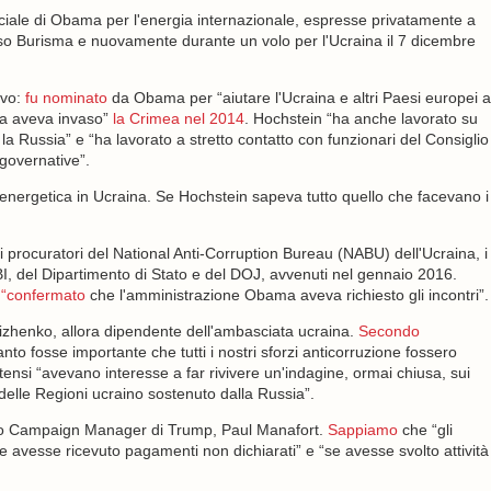
eciale di Obama per l'energia internazionale, espresse privatamente a
sso Burisma e nuovamente durante un volo per l'Ucraina il 7 dicembre
ivo:
fu nominato
da Obama per “aiutare l'Ucraina e altri Paesi europei a
ia aveva invaso”
la Crimea nel 2014
. Hochstein “ha anche lavorato su
 la Russia” e “ha lavorato a stretto contatto con funzionari del Consiglio
governative”.
energetica in Ucraina. Se Hochstein sapeva tutto quello che facevano i
i procuratori del National Anti-Corruption Bureau (NABU) dell'Ucraina, i
BI, del Dipartimento di Stato e del DOJ, avvenuti nel gennaio 2016.
 “confermato
che l'amministrazione Obama aveva richiesto gli incontri”.
lizhenko, allora dipendente dell'ambasciata ucraina.
Secondo
nto fosse importante che tutti i nostri sforzi anticorruzione fossero
nitensi “avevano interesse a far rivivere un'indagine, ormai chiusa, sui
delle Regioni ucraino sostenuto dalla Russia”.
futuro Campaign Manager di Trump, Paul Manafort.
Sappiamo
che “gli
 avesse ricevuto pagamenti non dichiarati” e “se avesse svolto attività