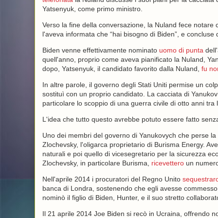
Yatsenyuk, come primo ministro.
Verso la fine della conversazione, la Nuland fece notare c
l'aveva informata che “hai bisogno di Biden”, e concluse 
Biden venne effettivamente nominato
uomo di punta
dell
quell'anno, proprio come aveva pianificato la Nuland, Y
dopo, Yatsenyuk, il candidato favorito dalla Nuland,
fu no
In altre parole, il governo degli Stati Uniti permise un c
sostituì con un proprio candidato. La cacciata di Yanukovic
particolare lo scoppio di una guerra civile di otto anni tr
L'idea che tutto questo avrebbe potuto essere fatto senz
Uno dei membri del governo di Yanukovych che perse la s
Zlochevsky, l'oligarca proprietario di Burisma Energy. Avev
naturali e poi quello di vicesegretario per la sicurezza e
Zlochevsky, in particolare Burisma,
ricevettero
un numer
Nell'aprile 2014 i procuratori del Regno Unito
sequestrar
banca di Londra, sostenendo che egli avesse commesso c
nominò il figlio di Biden, Hunter, e il suo stretto collabor
Il 21 aprile 2014 Joe Biden si recò in Ucraina, offrendo no