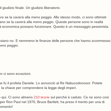
 giudizio finale. Un giudizio liberatorio.
re se la caverà alla meno peggio. Allo stesso modo, ci sono ottimisti
iano se la caverà alla meno peggio. Queste persone sono in realtà
lità economica possano funzionare. Questo è un messaggio pessimista.
ynesiano no. E nemmeno le finanze delle persone che hanno scommesso
meno peggio.
on ci sono eccezioni.
gge fu il profeta Daniele. Lo annunciò al Re Nabucodonosor. Potete
no la chiave per comprendere la legge degli imperi.
o qui. Ci sono almeno
210 teorie
sul perché è caduto. Ce ne sono così
per Ron Paul nel 1976, Bruce Bartlett, ha preso il merito per una di
momento!