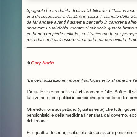
Spagnolo ha un debito di circa €1 biliardo. L'Italia invece 
una disoccupazione del 10% in salita. Il compito della BCE
da far andare avanti il sistema bancario in cancrena aff
rinnovare i suoi debiti, mentre si minaccia quanto brutta 
ed hanno un piede nella fossa. L'unico modo per persegu
resa dei conti può essere rimandata ma non evitata. Fat
_____________________________________________
di
Gary North
"La centralizzazione induce il soffocamento al centro e l'
L'attuale sistema politico è chiaramente folle. Soffre di sc
tutti votano per i politici in carica che promettono di rifor
Gli elettori ora sospettano (giustamente) che tutti i gove
pensionistici e della medicina finanziata dal governo, eppu
richiedono.
Per quattro decenni, i critici blandi dei sistemi pensionis