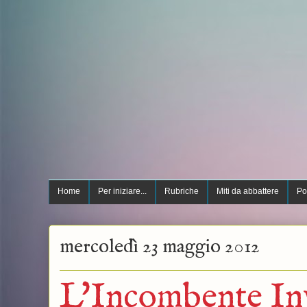
Home
Per iniziare...
Rubriche
Miti da abbattere
Po
mercoledì 23 maggio 2012
L'Incombente Inv