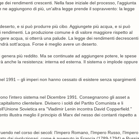
 dei rendimenti crescenti. Nella fase iniziale del processo, l'aggiunta
 ne aggiungono di più, un'altra legge prende il sopravvento: la legge
eserto, e si può produrre più cibo. Aggiungete più acqua, e si può
di rendimenti. La produzione comune è di valore maggiore rispetto al
ngere acqua, si otterrà una palude. La legge dei rendimenti decrescenti
andrà sott'acqua. Forse è meglio avere un deserto.
si genera più reddito. Ma se continuate ad aggiungere potere, le spese
rà anche la resistenza: interna ed esterna. Il sistema o implode oppure
nel 1991 – gli imperi non hanno cessato di esistere senza spargimenti
zzarono l'intero sistema nel Dicembre 1991. Consegnarono gli asset a
italismo clientelare. Divisero i soldi del Partito Comunista e li
 dell'Unione Sovietica era "Vladimir Lenin incontra David Copperfield."
to illustra meglio il principio di Marx del nesso dei contanti rispetto a
truendo nel corso dei secoli: l'Impero Romano, l'Impero Russo, l'Impero
urato dai rivoluzionari, come è avvenuto in Francia (1789-1794) e Russi