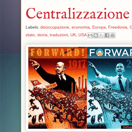
Centralizzazione
Labels:
disoccupazione
,
economia
,
Europa
,
Freedonia
,
G
stato
,
storia
,
traduzioni
,
UK
,
USA