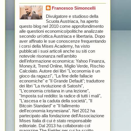
Francesco Simoncelli
Divulgatore e studioso della
Scuola Austriaca, ha aperto
questo blog nel 2010 come approfondimento
alle questioni economico/politiche analizzate
secondo un'ottica Austriaca e libertaria. Dopo
aver affinato le sue conoscenze frequentando
i corsi della Mises Academy, ha visto
pubblicati i suoi articoli anche su siti con
notevole risonanza nell'ambito
dell'informazione economica: Yahoo Finanza,
Money.it, Trend Online, Miglio Verde, Rischio
Calcolato. Autore dei libri "L'economia è un
gioco da ragazzi", "La fine delle fallacie
economiche" e "Il Grande Default"; traduttore
dei libri "La rivoluzione di Satoshi",
"L'economia cristiana in una lezione",
"Imposta sul reddito: la radice di tutti i mali",
"L'ascesa e la caduta della società", "Il
Bitcoin Standard" e "Il fallimento
dell'economia keynesiana". Nel 2012 ha
partecipato alla fondazione dell'Associazione
Mises Italia di cui è stato responsabile
editoriale. Dal 2013 ha collaborato col
magazine The Fielder per cui ha scritto
a