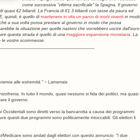
come successiva "vittima sacrificale" la Spagna. Il governo
di quasi €2 biliardi. La Francia di €1.3 biliardi con tasse da paura ed
, quindi, è quello di
mantenere in vita un parco di morti viventi
in mod
inché a sua volta possa prestare al governo in modo che possa
sarebbe la situazione per quelle nazioni che vorrebbero uscire dall'euro
ire questa strada è quello di una
maggiore espansione monetaria
.
La
e le vostre scommesse.
______________________________________
anemia alle estremità."
~ Lamenais
hizofrenia. In tutto il mondo, quasi nessuno si fida dei politici, ma quasi
mare il governo.
rni Occidentali sono diretti verso la bancarotta a causa dei programmi
re questi due programmi sono politicamente intoccabili. Gli elettori li
tici/Medicare sono andati dagli elettori con questo annuncio: "I due