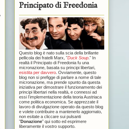
Principato di Freedonia
o
Questo blog è nato sulla scia della brillante
pellicola dei fratelli Marx, "
Duck Soup
." In
realtà il Principato di Freedonia fu una
micronazione, basata su principi libertari,
esistita per davvero
. Ovviamente, questo
blog non si prefigge di parlare a nome di tale
micronazione, ma prende spunto da questa
iniziativa per dimostrare il funzionamento dei
principi libertari nella realtà, e connessi ad
essi l'implementazione della teoria Austriaca
come politica economica. Se apprezzate il
lavoro di divulgazione operato da questo blog
e volete contribuire a mantenerlo aggiornato,
non esitate a cliccare sui pulsanti
"
Donazione
" qui sotto ed esprimere
liberamente il vostro supporto.