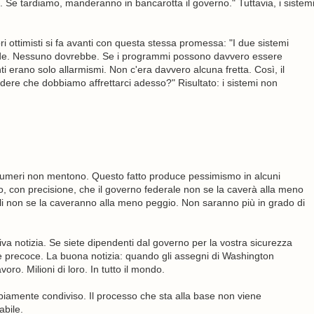
 Se tardiamo, manderanno in bancarotta il governo." Tuttavia, i sistem
ri ottimisti si fa avanti con questa stessa promessa: "I due sistemi
rede. Nessuno dovrebbe. Se i programmi possono davvero essere
ti erano solo allarmismi. Non c'era davvero alcuna fretta. Così, il
re che dobbiamo affrettarci adesso?" Risultato: i sistemi non
 I numeri non mentono. Questo fatto produce pessimismo in alcuni
 con precisione, che il governo federale non se la caverà alla meno
nali non se la caveranno alla meno peggio. Non saranno più in grado di
iva notizia. Se siete dipendenti dal governo per la vostra sicurezza
e precoce. La buona notizia: quando gli assegni di Washington
oro. Milioni di loro. In tutto il mondo.
amente condiviso. Il processo che sta alla base non viene
bile.