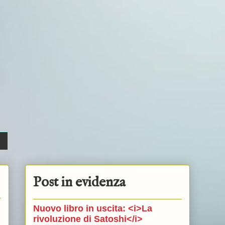
Post in evidenza
Nuovo libro in uscita: <i>La
rivoluzione di Satoshi</i>