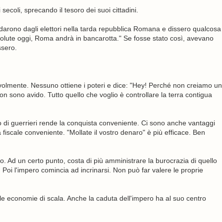
secoli, sprecando il tesoro dei suoi cittadini.
arono dagli elettori nella tarda repubblica Romana e dissero qualcosa
olute oggi, Roma andrà in bancarotta." Se fosse stato così, avevano
ssero.
lmente. Nessuno ottiene i poteri e dice: "Hey! Perché non creiamo un
 sono avido. Tutto quello che voglio è controllare la terra contigua
ito di guerrieri rende la conquista conveniente. Ci sono anche vantaggi
ta fiscale conveniente. "Mollate il vostro denaro" è più efficace. Ben
o. Ad un certo punto, costa di più amministrare la burocrazia di quello
Poi l'impero comincia ad incrinarsi. Non può far valere le proprie
 le economie di scala. Anche la caduta dell'impero ha al suo centro