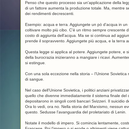
Penso che questo processo sia un'applicazione della legge
di un fattore aumenta la produzione totale. Ma, mentre se
dei rendimenti decrescenti.
Esempio: acqua e terra. Aggiungete un pò d'acqua in un d
coltivare molto più cibo. C'è un ritmo sempre crescente 
costo di aggiunta dell'acqua. Ma se si continua ad aggiu
prende il sopravvento. Aggiungete più acqua, e la terra 
Questa legge si applica al potere. Aggiungete potere, e 
della burocrazia inizieranno a mangiare i ricavi. Aumente
si estingue.
Con una sola eccezione nella storia – l'Unione Sovietica 
di sangue.
Nel caso dell'Unione Sovietica, i politici anziani privati
quello che divenne immediatamente il sistema finale del cap
depositarono in singoli conti bancari Svizzeri. Il suicidio
Ora lo vedi, ora no. Nella storia del Marxismo, nessun even
questo. Sedusse l'avanguardia del proletariato di Lenin.
Notate il modello di impero. Si comincia lentamente, cos
Francese. Poi l'impero o si erode o altrimenti viene catt