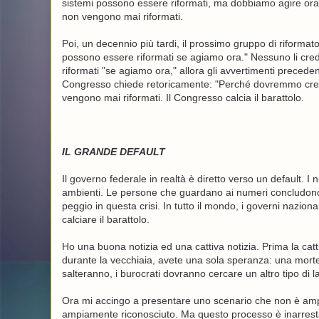
sistemi possono essere riformati, ma dobbiamo agire ora.
non vengono mai riformati.
Poi, un decennio più tardi, il prossimo gruppo di riformato
possono essere riformati se agiamo ora." Nessuno li c
riformati "se agiamo ora," allora gli avvertimenti preceden
Congresso chiede retoricamente: "Perché dovremmo crede
vengono mai riformati. Il Congresso calcia il barattolo.
IL GRANDE DEFAULT
Il governo federale in realtà è diretto verso un default.
ambienti. Le persone che guardano ai numeri concludono,
peggio in questa crisi. In tutto il mondo, i governi nazio
calciare il barattolo.
Ho una buona notizia ed una cattiva notizia. Prima la catt
durante la vecchiaia, avete una sola speranza: una mort
salteranno, i burocrati dovranno cercare un altro tipo di lav
Ora mi accingo a presentare uno scenario che non è ampi
ampiamente riconosciuto. Ma questo processo è inarresta