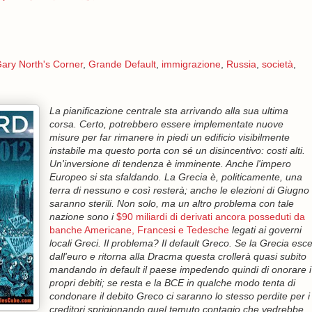
ary North's Corner
,
Grande Default
,
immigrazione
,
Russia
,
società
,
La pianificazione centrale sta arrivando alla sua ultima
corsa. Certo, potrebbero essere implementate nuove
misure per far rimanere in piedi un edificio visibilmente
instabile ma questo porta con sé un disincentivo: costi alti.
Un'inversione di tendenza è imminente. Anche l'impero
Europeo si sta sfaldando. La Grecia è, politicamente, una
terra di nessuno e così resterà; anche le elezioni di Giugno
saranno sterili. Non solo, ma un altro problema con tale
nazione sono i
$90 miliardi di derivati ancora posseduti da
banche Americane, Francesi e Tedesche
legati ai governi
locali Greci. Il problema? Il default Greco. Se la Grecia esc
dall'euro e ritorna alla Dracma questa crollerà quasi subito
mandando in default il paese impedendo quindi di onorare i
propri debiti; se resta e la BCE in qualche modo tenta di
condonare il debito Greco ci saranno lo stesso perdite per i
creditori sprigionando quel temuto contagio che vedrebbe