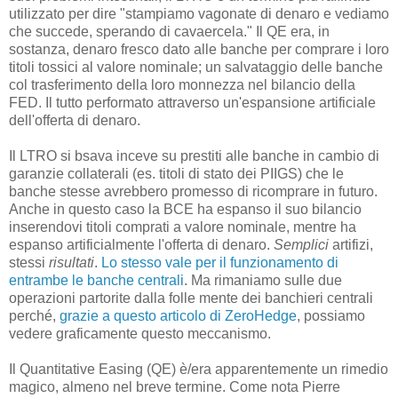
utilizzato per dire "stampiamo vagonate di denaro e vediamo
che succede, sperando di cavaercela." Il QE era, in
sostanza, denaro fresco dato alle banche per comprare i loro
titoli tossici al valore nominale; un salvataggio delle banche
col trasferimento della loro monnezza nel bilancio della
FED. Il tutto performato attraverso un'espansione artificiale
dell'offerta di denaro.
Il LTRO si bsava inceve su prestiti alle banche in cambio di
garanzie collaterali (es. titoli di stato dei PIIGS) che le
banche stesse avrebbero promesso di ricomprare in futuro.
Anche in questo caso la BCE ha espanso il suo bilancio
inserendovi titoli comprati a valore nominale, mentre ha
espanso artificialmente l'offerta di denaro.
Semplici
artifizi,
stessi
risultati
.
Lo stesso vale per il funzionamento di
entrambe le banche centrali
. Ma rimaniamo sulle due
operazioni partorite dalla folle mente dei banchieri centrali
perché,
grazie a questo articolo di ZeroHedge
, possiamo
vedere graficamente questo meccanismo.
Il Quantitative Easing (QE) è/era apparentemente un rimedio
magico, almeno nel breve termine. Come nota Pierre