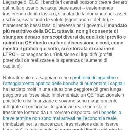
Lagrange di GLG, i banchieri centrali possono creare denaro
dal nulla e usarlo per acquistare asset --
trasformando
trasferendo debito tossico, stimolando la domanda per asset
rischiosi, svalutando le valute (sgonfiando il debito), e
mantenendo bassi tassi d'interesse per i governi.
Il mandato
più restrittivo della BCE, tuttavia, non gli consente di
stampare denaro per scopi diversi da quelli del presito e
quindi un QE diretto era fuori discussione e così, come
mostra il grafico qui sotto, si è sforzata di crearne il
LTRO
-- consegnando un'infusione di liquidità (profitti
potenziali da realizzare e la speranza di aumenti di
capitale).
Naturalmente ora sappiamo che i
problemi di ingombro
e
l'atteggiamento apatico delle banche di aumentare i capitali
ha lasciato molti in una situazione peggiore (di gran lunga
peggiore se fosse stato implementato un QE "tradizionale")
poiché le crisi finanziarie e sovrane sono maggiormente
integrate e contagiose, le garanzie reali sono state
trascinate lontano da un mercato disperato, ed i
benefici a
breve termine non sono mai arrivati nell'economia reale
(rimbalzati per la mancanza di trasmissione dalle riserve
bancarie). Teoricamente,
ci sono pochi limiti a ciò che la