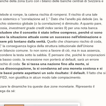
banche della zona Euro con i bilanci delle banche centrali di Svizzera e
bole si rompe, la catena rischia di rompersi. Il rischio di una tale
 sistemico o "correlazione ad 1." Dato che l'anello più debole (es. la
schio sistemico globale (o la correlazione) è diminuito. A quanto pare,
ossia,
investment grade credit index series 9
) per una nota banca
ludere che il concetto è stato infine compreso, perché ci sono
etano la situazione attuale come un successo nell'eliminazione o
sere più lontano dalla verità.
Quello che chiamano rischio di coda,
E' la conseguenza logica della struttura istituzionale dell'Unione
n bilancio comune. Io non sono a favore di ciò, ma in sua assenza,
scondere la testa sotto la sabbia. E pensare che, poiché le corporazioni
 basso costo, la recessione non porterà al default, sarà un errore
ischio di coda:
Se si tassa una nazione fino alla morte, si
la sua disoccupazione, la si condanna ad una moneta costosa e si
 bassi potete aspettarvi un solo risultato: il default.
Il fatto che si
a FED, non giustifica in alcun modo tale compiacimento.
izzare le dinamiche tra queste due zone monetarie. Ripresento il
ega da sé: