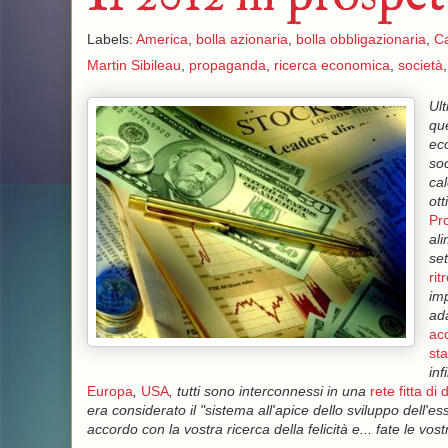
Labels:
America
,
bolla azionaria
,
bolla obbligazionaria
,
C
Martin Sibileau
,
propaganda
,
ricerca economica
,
società
Ult
que
eco
soc
cal
ott
Pr
ali
set
rit
imp
ada
ac
sta
inf
Europa
,
USA
, tutti sono interconnessi in una
rete fitta di 
era considerato il "sistema all'apice dello sviluppo del
accordo con la vostra ricerca della felicità e... fate le v