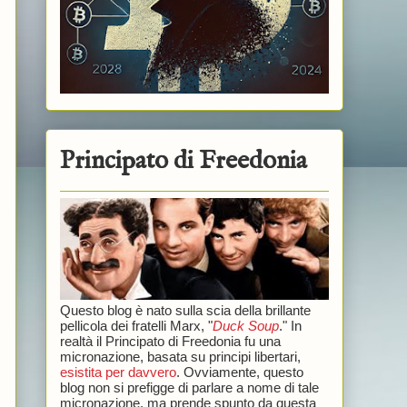
Principato di Freedonia
Questo blog è nato sulla scia della brillante
pellicola dei fratelli Marx, "
Duck Soup
." In
realtà il Principato di Freedonia fu una
micronazione, basata su principi libertari,
esistita per davvero
. Ovviamente, questo
blog non si prefigge di parlare a nome di tale
micronazione, ma prende spunto da questa