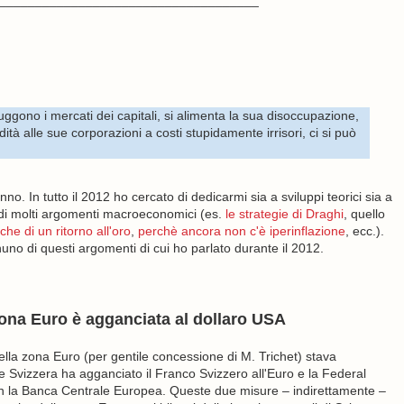
____________________________________
ruggono i mercati dei capitali, si alimenta la sua disoccupazione,
tà alle sue corporazioni a costi stupidamente irrisori, ci si può
. In tutto il 2012 ho cercato di dedicarmi sia a sviluppi teorici sia a
o di molti argomenti macroeconomici (es.
le strategie di Draghi
, quello
he di un ritorno all'oro
,
perchè ancora non c'è iperinflazione
, ecc.).
o di questi argomenti di cui ho parlato durante il 2012.
ona Euro è agganciata al dollaro USA
nella zona Euro (per gentile concessione di M. Trichet) stava
 Svizzera ha agganciato il Franco Svizzero all'Euro e la Federal
n la Banca Centrale Europea. Queste due misure – indirettamente –