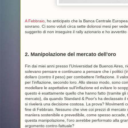
A Febbraio
, ho anticipato che la Banca Centrale Europea
sovrano. Ci sono voluti circa sette dolorosi mesi per ved
suggerito di non inseguire il rally azionario e ho avverti
2. Manipolazione del mercato dell'oro
Fin dai miei anni presso l'Universidad de Buenos Aires, 
solevano pensare e continuano a pensare che i politici (i
dollaro (contro il peso) per combattere l'inflazione. Il va
per l'inflazione, secondo loro. Allo stesso modo, sono co
modellare le aspettative sull'inflazione ed evitare lo scop
questo è esattamente quello che hanno fatto (tramite gli swap
mercato), da quando Standard & Poor's ha declassato il ra
si rivelerà una decisione costosa. La prova? Movimenti 
fine di Febbraio. Nessuno che vive coi prezzi di mercato s
maniera sostenibile e prevedibile, come spesso accade, t
questa manipolazione, l'oro avrebbe performato alla gran
argomento contro-fattuale?