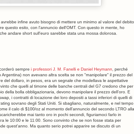
 avrebbe infine avuto bisogno di mettere un minimo al valore del debito
ere questo esito, con l'annuncio dell'OMT. Con questo in mente, ho
to che andare short sull'euro sarebbe stata una mossa dolorosa.
ricorderò sempre
i professori J. M. Fanelli e Daniel Heymann
, perché
n Argentina) non avevano altra scelta se non "manipolare" il prezzo del
lore del dollaro, in pesos, era un segnale che modellava le aspettative
nvinto che quelli al timone delle banche centrali del G7 credono che per
pio della bolla obbligazionaria, devono manipolare il prezzo dell'oro. E
, i contratti di locazione dei loro depositi a tassi inferiori di quelli di
ting sovrano degli Stati Uniti. Si sbagliano, naturalmente, e nel tempo
come il calo di $100/oz al momento dell'annuncio del secondo LTRO all
caricherebbe mai tanto oro in pochi secondi, figuriamoci farlo in
ra le 10:00 e le 11:00. Sono convinto che se non fosse stata per
de quest'anno. Ma quanto serio potrei apparire se discuto di un