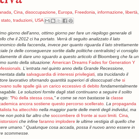
anada
,
Cina
,
disoccupazione
,
Europa
,
Freedonia
,
informazione
,
libertà
,
,
stato
,
traduzioni
,
USA
imo giorno dell'anno, ottimo giorno per fare un riepilogo generale di
llo che il 2012 ci ha portato. Verrà di seguito analizzato il lato
nomico della faccenda, invece per quanto riguarda il lato strettamente
iale (e delle conseguenze sortite dalle politiche centraliste) vi consiglio
damente di dare uno sguardo a questo articolo di
Bloomberg
che fa un
imo sunto della situazione:
American Dreams Fades for Generation Y
ofessionals
. L'entrata nel quinto anno della Grande Recessione,
mentata dalla
salvaguardia di interessi privilegiati
, sta trucidando il
tore lavorativo sfornando quantità superiori di disoccupati che
si
rovano sulle spalle già un carico eccessivo di debito
fondamentalmente
agabile. Le soluzioni fornite dagli stati continuano a seguire il solito
gio: "
Più della stessa cosa
," e come se non bastasse la
classe
cademica ancora sostiene questo percorso scellerato
. La
propaganda
talista ha attecchito
nella maggior parte delle menti degli individui, ma
ine non potrà far altro che
soccombere di fronte ai suoi limiti
.
Cina
,
distorsioni
che infine
faranno implodere
le ultime vestigia di quello che
l'essere umano." Qualunque cosa accada, possa il nuovo anno essere in
ostre scommesse.