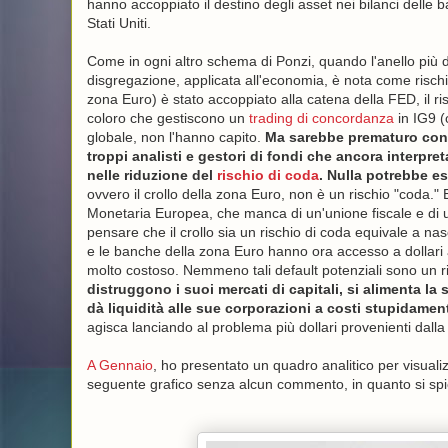
hanno accoppiato il destino degli asset nei bilanci delle 
Stati Uniti.
Come in ogni altro schema di Ponzi, quando l'anello più de
disgregazione, applicata all'economia, è nota come rischio
zona Euro) è stato accoppiato alla catena della FED, il ri
coloro che gestiscono un
trading di concordanza
in IG9 (
globale, non l'hanno capito.
Ma sarebbe prematuro conc
troppi analisti e gestori di fondi che ancora interpr
nelle riduzione del
rischio di coda
. Nulla potrebbe es
ovvero il crollo della zona Euro, non è un rischio "coda." 
Monetaria Europea, che manca di un'unione fiscale e di u
pensare che il crollo sia un rischio di coda equivale a na
e le banche della zona Euro hanno ora accesso a dollari a
molto costoso. Nemmeno tali default potenziali sono un r
distruggono i suoi mercati di capitali, si alimenta 
dà liquidità alle sue corporazioni a costi stupidamente
agisca lanciando al problema più dollari provenienti dall
A Gennaio
, ho presentato un quadro analitico per visual
seguente grafico senza alcun commento, in quanto si spi