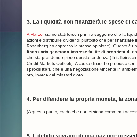
3. La liquidità non finanzierà le spese di ca
A Marzo
, siamo stati forse i primi a suggerire che la liqui
azioni e distribuire dividendi piuttosto che per finanziare
Rosenberg ha espresso la stessa opinione). Questo è un ti
finanziaria generano imprese fallite di proprietà di ric
che sta prendendo piede questa tendenza (Eric Beinstein,
Credit Markets Outlook). A causa di ciò, ho proposto com
i produttori
, che è una negoziazione vincente in ambienti 
oro, invece dei minatori d'oro.
4. Per difendere la propria moneta, la zona 
(A questo punto, credo che non ci siano commenti necess
5. Il debito sovrano di una nazione posse