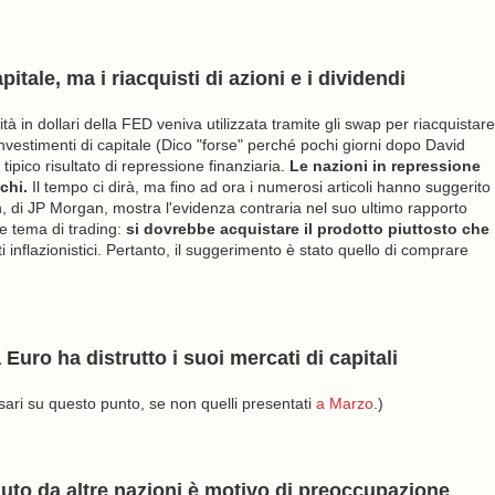
pitale, ma i riacquisti di azioni e i dividendi
dità in dollari della FED veniva utilizzata tramite gli swap per riacquistare
 investimenti di capitale (Dico "forse" perché pochi giorni dopo David
pico risultato di repressione finanziaria.
Le nazioni in repressione
chi.
Il tempo ci dirà, ma fino ad ora i numerosi articoli hanno suggerito
 di JP Morgan, mostra l'evidenza contraria nel suo ultimo rapporto
e tema di trading:
si dovrebbe acquistare il prodotto piuttosto che
inflazionistici. Pertanto, il suggerimento è stato quello di comprare
Euro ha distrutto i suoi mercati di capitali
ari su questo punto, se non quelli presentati
a Marzo
.)
duto da altre nazioni è motivo di preoccupazione