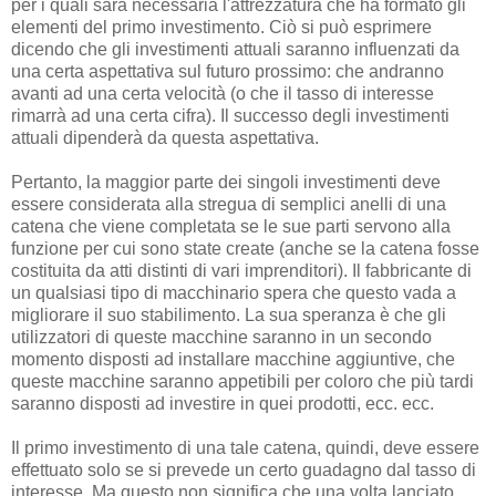
per i quali sarà necessaria l'attrezzatura che ha formato gli
elementi del primo investimento. Ciò si può esprimere
dicendo che gli investimenti attuali saranno influenzati da
una certa aspettativa sul futuro prossimo: che andranno
avanti ad una certa velocità (o che il tasso di interesse
rimarrà ad una certa cifra). Il successo degli investimenti
attuali dipenderà da questa aspettativa.
Pertanto, la maggior parte dei singoli investimenti deve
essere considerata alla stregua di semplici anelli di una
catena che viene completata se le sue parti servono alla
funzione per cui sono state create (anche se la catena fosse
costituita da atti distinti di vari imprenditori). Il fabbricante di
un qualsiasi tipo di macchinario spera che questo vada a
migliorare il suo stabilimento. La sua speranza è che gli
utilizzatori di queste macchine saranno in un secondo
momento disposti ad installare macchine aggiuntive, che
queste macchine saranno appetibili per coloro che più tardi
saranno disposti ad investire in quei prodotti, ecc. ecc.
Il primo investimento di una tale catena, quindi, deve essere
effettuato solo se si prevede un certo guadagno dal tasso di
interesse. Ma questo non significa che una volta lanciato