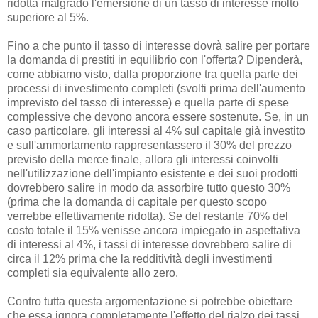
ridotta malgrado l'emersione di un tasso di interesse molto
superiore al 5%.
Fino a che punto il tasso di interesse dovrà salire per portare
la domanda di prestiti in equilibrio con l'offerta? Dipenderà,
come abbiamo visto, dalla proporzione tra quella parte dei
processi di investimento completi (svolti prima dell'aumento
imprevisto del tasso di interesse) e quella parte di spese
complessive che devono ancora essere sostenute. Se, in un
caso particolare, gli interessi al 4% sul capitale già investito
e sull'ammortamento rappresentassero il 30% del prezzo
previsto della merce finale, allora gli interessi coinvolti
nell'utilizzazione dell'impianto esistente e dei suoi prodotti
dovrebbero salire in modo da assorbire tutto questo 30%
(prima che la domanda di capitale per questo scopo
verrebbe effettivamente ridotta). Se del restante 70% del
costo totale il 15% venisse ancora impiegato in aspettativa
di interessi al 4%, i tassi di interesse dovrebbero salire di
circa il 12% prima che la redditività degli investimenti
completi sia equivalente allo zero.
Contro tutta questa argomentazione si potrebbe obiettare
che essa ignora completamente l'effetto del rialzo dei tassi