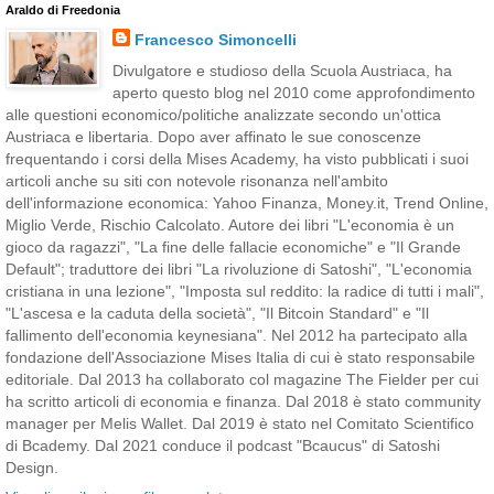
Araldo di Freedonia
Francesco Simoncelli
Divulgatore e studioso della Scuola Austriaca, ha
aperto questo blog nel 2010 come approfondimento
alle questioni economico/politiche analizzate secondo un'ottica
Austriaca e libertaria. Dopo aver affinato le sue conoscenze
frequentando i corsi della Mises Academy, ha visto pubblicati i suoi
articoli anche su siti con notevole risonanza nell'ambito
dell'informazione economica: Yahoo Finanza, Money.it, Trend Online,
Miglio Verde, Rischio Calcolato. Autore dei libri "L'economia è un
gioco da ragazzi", "La fine delle fallacie economiche" e "Il Grande
Default"; traduttore dei libri "La rivoluzione di Satoshi", "L'economia
cristiana in una lezione", "Imposta sul reddito: la radice di tutti i mali",
"L'ascesa e la caduta della società", "Il Bitcoin Standard" e "Il
fallimento dell'economia keynesiana". Nel 2012 ha partecipato alla
fondazione dell'Associazione Mises Italia di cui è stato responsabile
editoriale. Dal 2013 ha collaborato col magazine The Fielder per cui
ha scritto articoli di economia e finanza. Dal 2018 è stato community
manager per Melis Wallet. Dal 2019 è stato nel Comitato Scientifico
di Bcademy. Dal 2021 conduce il podcast "Bcaucus" di Satoshi
Design.