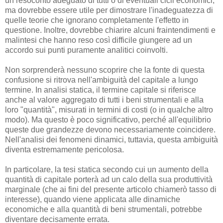
un resoconto adeguato di tutti o di eventuali cicli economici,
ma dovrebbe essere utile per dimostrare l'inadeguatezza di
quelle teorie che ignorano completamente l'effetto in
questione. Inoltre, dovrebbe chiarire alcuni fraintendimenti e
malintesi che hanno reso così difficile giungere ad un
accordo sui punti puramente analitici coinvolti.
Non sorprenderà nessuno scoprire che la fonte di questa
confusione si ritrova nell'ambiguità del capitale a lungo
termine. In analisi statica, il termine capitale si riferisce
anche al valore aggregato di tutti i beni strumentali e alla
loro "quantità", misurati in termini di costi (o in qualche altro
modo). Ma questo è poco significativo, perché all'equilibrio
queste due grandezze devono necessariamente coincidere.
Nell'analisi dei fenomeni dinamici, tuttavia, questa ambiguità
diventa estremamente pericolosa.
In particolare, la tesi statica secondo cui un aumento della
quantità di capitale porterà ad un calo della sua produttività
marginale (che ai fini del presente articolo chiamerò tasso di
interesse), quando viene applicata alle dinamiche
economiche e alla quantità di beni strumentali, potrebbe
diventare decisamente errata.