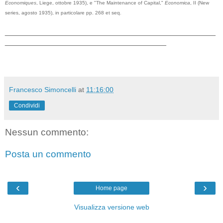
Economiques
, Liege, ottobre 1935), e "The Maintenance of Capital,"
Economica
, II (New
series, agosto 1935), in particolare pp. 268 et seq.
_______________________________________________
____________________________________
Francesco Simoncelli
at
11:16:00
Condividi
Nessun commento:
Posta un commento
‹
›
Home page
Visualizza versione web