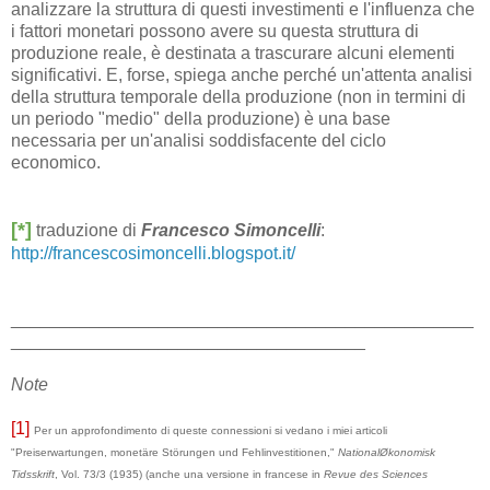
analizzare la struttura di questi investimenti e l'influenza che
i fattori monetari possono avere su questa struttura di
produzione reale, è destinata a trascurare alcuni elementi
significativi. E, forse, spiega anche perché un'attenta analisi
della struttura temporale della produzione (non in termini di
un periodo "medio" della produzione) è una base
necessaria per un'analisi soddisfacente del ciclo
economico.
[*]
traduzione di
Francesco Simoncelli
:
http://francescosimoncelli.blogspot.it/
_______________________________________________
____________________________________
Note
[1]
Per un approfondimento di queste connessioni si vedano i miei articoli
"Preiserwartungen, monetäre Störungen und Fehlinvestitionen,"
NationalØkonomisk
Tidsskrift
, Vol. 73/3 (1935) (anche una versione in francese in
Revue des Sciences