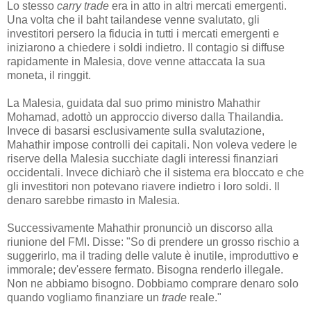
Lo stesso
carry trade
era in atto in altri mercati emergenti.
Una volta che il baht tailandese venne svalutato, gli
investitori persero la fiducia in tutti i mercati emergenti e
iniziarono a chiedere i soldi indietro. Il contagio si diffuse
rapidamente in Malesia, dove venne attaccata la sua
moneta, il ringgit.
La Malesia, guidata dal suo primo ministro Mahathir
Mohamad, adottò un approccio diverso dalla Thailandia.
Invece di basarsi esclusivamente sulla svalutazione,
Mahathir impose controlli dei capitali. Non voleva vedere le
riserve della Malesia succhiate dagli interessi finanziari
occidentali. Invece dichiarò che il sistema era bloccato e che
gli investitori non potevano riavere indietro i loro soldi. Il
denaro sarebbe rimasto in Malesia.
Successivamente Mahathir pronunciò un discorso alla
riunione del FMI. Disse: "So di prendere un grosso rischio a
suggerirlo, ma il trading delle valute è inutile, improduttivo e
immorale; dev'essere fermato. Bisogna renderlo illegale.
Non ne abbiamo bisogno. Dobbiamo comprare denaro solo
quando vogliamo finanziare un
trade
reale."