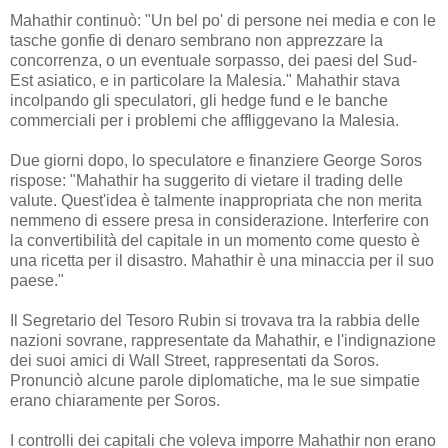
Mahathir continuò: "Un bel po' di persone nei media e con le
tasche gonfie di denaro sembrano non apprezzare la
concorrenza, o un eventuale sorpasso, dei paesi del Sud-
Est asiatico, e in particolare la Malesia." Mahathir stava
incolpando gli speculatori, gli hedge fund e le banche
commerciali per i problemi che affliggevano la Malesia.
Due giorni dopo, lo speculatore e finanziere George Soros
rispose: "Mahathir ha suggerito di vietare il trading delle
valute. Quest'idea è talmente inappropriata che non merita
nemmeno di essere presa in considerazione. Interferire con
la convertibilità del capitale in un momento come questo è
una ricetta per il disastro. Mahathir è una minaccia per il suo
paese."
Il Segretario del Tesoro Rubin si trovava tra la rabbia delle
nazioni sovrane, rappresentate da Mahathir, e l'indignazione
dei suoi amici di Wall Street, rappresentati da Soros.
Pronunciò alcune parole diplomatiche, ma le sue simpatie
erano chiaramente per Soros.
I controlli dei capitali che voleva imporre Mahathir non erano