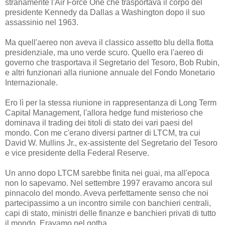
stranamente l'Air Force One che trasportava il corpo del
presidente Kennedy da Dallas a Washington dopo il suo
assassinio nel 1963.
Ma quell'aereo non aveva il classico assetto blu della flotta
presidenziale, ma uno verde scuro. Quello era l'aereo di
governo che trasportava il Segretario del Tesoro, Bob Rubin,
e altri funzionari alla riunione annuale del Fondo Monetario
Internazionale.
Ero lì per la stessa riunione in rappresentanza di Long Term
Capital Management, l'allora hedge fund misterioso che
dominava il trading dei titoli di stato dei vari paesi del
mondo. Con me c'erano diversi partner di LTCM, tra cui
David W. Mullins Jr., ex-assistente del Segretario del Tesoro
e vice presidente della Federal Reserve.
Un anno dopo LTCM sarebbe finita nei guai, ma all'epoca
non lo sapevamo. Nel settembre 1997 eravamo ancora sul
pinnacolo del mondo. Aveva perfettamente senso che noi
partecipassimo a un incontro simile con banchieri centrali,
capi di stato, ministri delle finanze e banchieri privati ​​di tutto
il mondo. Eravamo nel gotha.