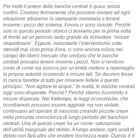
Per molti il potere delle banche centrali è quasi senza
confini. Credono fermamente che possano ovviare ad ogni
situazione attraverso la stampante monetaria e tenere
insieme i pezzi del sistema. Finora ci sono riuscite. Perché
solo in questo periodo storico ci troviamo per la prima volta
di fronte ad un pericolo tanto grande da richiedere "misure
straordinarie". Eppure, nonostante l'interventismo sotto
steroidi mai visto prima d'ora, ci sono ancora coloro nel
campo del libero mercato che credono che le banche
centrali possano tenere insieme i pezzi. Non si rendono
conto di come sia sciocco per un'entità mettere a repentaglio
la propria autorità ricorrendo a misure tali. Se davvero fosse
in carica farebbe di tutto per rimanere fedele a questo
principio: "Non agitare le acque." In realtà, le banche centrali
oggi sono disperate. Perché? Perché stanno ricorrendo a
misure disperate. Nel frattempo, le leggi economiche, che
ricordiamolo possono essere aggirate ma non violate,
continuano ad operare di nascosto creando piccole crepe
nella presunta onniscienza di lungo periodo dei banchieri
centrali. Una di queste crepe ha un nome: saturazione
dell'utilità marginale del debito. A lungo andare, ogni unità di
debito non farà altro che erodere ricchezza reale. Questo è il