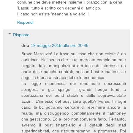
comune che deve mettere insieme il pranzo con la cena.
'Lassù' tutto è scritto con decenni di anticipo.
Il caso non esiste 'neanche a volerlo' !
Rispondi
Risposte
dna
19 maggio 2015 alle ore 20:45
Bravo Mercuzio! La frase sul caso che non esiste è da
austriaco. Nel senso che in un mercato completamente
piegato dalle manipolazioni dei tassi di interesse da
parte delle banche centrali, nessun bust è inatteso se
segui la teoria austriaca del ciclo economico.
La legge economica dei rendimenti decrescenti
spingerà e già spinge i grandi hedge fund a
sbarazzarsi dei bond statali e delle sopravvalutate
azioni. L'innesco del bust sarà quello? Forse. In ogni
caso, le bc potranno cercare di reprimere ancora la
realtà, ma distruggendo completamente il fiatmoney
che gestiscono. Ed a loro non converrà farlo. Pertanto,
avremo il bust finanziario e i default degli stati
superindebitati, che ristruttureranno le promesse. Poi