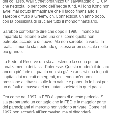
del collasso. Wall Street organizzò un salvataggio di LTCM
che negoziai io per conto dell'hedge fund. A Hong Kong non
avrei mai potuto immaginare che il fuoco finanziario si
sarebbe diffuso a Greenwich, Connecticut, un anno dopo,
con la possibilità di bruciare tutto il mondo finanziario.
Sarebbe confortante dire che dopo il 1998 il mondo ha
imparato la lezione e che una crisi come quella non
potrebbe accadere di nuovo. Ma non sarebbe la verità. In
realtà, il mondo sta ripetendo gli stessi errori su scala molto
più grande.
La Federal Reserve ora sta allestendo la scena per un
innalzamento dei tassi d'interesse. Questo renderà il dollaro
ancora più forte di quanto non sia già e causerà una fuga di
capitali dai mercati emergenti, mettendo un'enorme
pressione al ribasso sulle loro valute e ponendo le basi per
un default di massa dei mutuatari societari in quei paesi.
Ora come nel 1997 la FED è ignara di questo pericolo. Si
sta preparando un contagio che la FED e la maggior parte
dei partecipanti al mercato non vedono arrivare. Come nel
1997 non accadrà all'improvviso, ma si diffonderà