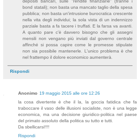
depositi bancari, sulle "rendite finanziarie" (tranne i
bond statali); non basta una mancato taglio della spesa
pubblica; non basta un'intrusione burocratica crescente
nella vita degli individui; la sola vista di un indennizzo
parziale basta a fa tacere i truffati. E la farsa va avanti.
A quanto pare c'è davvero bisogno che gli assegni
mensili non vengano più inviati dal governo centrale
affinché si possa capire come le promesse stipulate
non sia possibile mantenerle. L'unico problema è che
nel frattempo il dolore economico aumenterà.
Rispondi
Anonimo
19 maggio 2015 alle ore 12:26
la cosa divertente è che il la, la goccia fatidica che fa
traboccare il vaso delle illusioni socialiste, non è una legge
economica, ma una decisione giuridico-politica nel paese
del primato assoluto della politica su tutto e tutti.
Da sbellicarsi!!!!
Rispondi