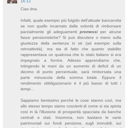
16:12
Ciao dna.
Infatti, quale esempio più fulgido dell'attuale bancarotta
se non quello incarnato dalla volontà di rimborsare
parzialmente gli adeguamenti
promessi
per alcune
fasce pensionistiche? Si può discutere o meno sulla
giustezza della sentenza in sé (ad esempio sulla
retroattività), ma sta di fatto che quanto stabilito
rappresentava un qualcosa che lo stato italiano si era
impegnato a fornire. Adesso apprendiamo che,
intingendo le mani da un aumento di deficit di un
decimo di punto percentuale, sarà rimborsata una
parte minuscola della somma totale. Eppure il
rendimento obbligazionario è il più basso di tutti i
tempi...
Sappiamo benissimo perché le cose stanno così, ma
allo stesso tempo siamo coscienti di come si sia spinta
così in là l'illusione di prosperità spacciata da banche
centrali e stati. Insomma, non bastano le varie
patrimoniali sui fondi pensione, sugli immobili, sui