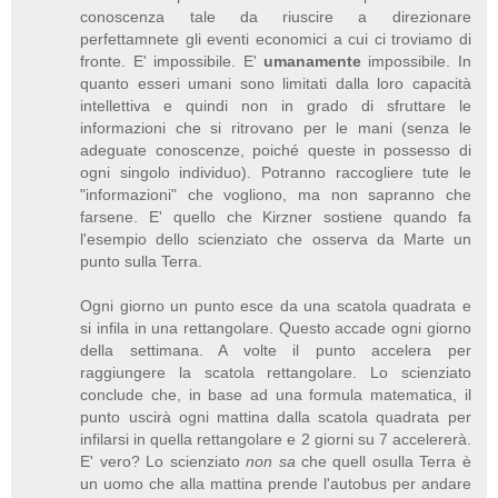
conoscenza tale da riuscire a direzionare
perfettamnete gli eventi economici a cui ci troviamo di
fronte. E' impossibile. E'
umanamente
impossibile. In
quanto esseri umani sono limitati dalla loro capacità
intellettiva e quindi non in grado di sfruttare le
informazioni che si ritrovano per le mani (senza le
adeguate conoscenze, poiché queste in possesso di
ogni singolo individuo). Potranno raccogliere tute le
"informazioni" che vogliono, ma non sapranno che
farsene. E' quello che Kirzner sostiene quando fa
l'esempio dello scienziato che osserva da Marte un
punto sulla Terra.
Ogni giorno un punto esce da una scatola quadrata e
si infila in una rettangolare. Questo accade ogni giorno
della settimana. A volte il punto accelera per
raggiungere la scatola rettangolare. Lo scienziato
conclude che, in base ad una formula matematica, il
punto uscirà ogni mattina dalla scatola quadrata per
infilarsi in quella rettangolare e 2 giorni su 7 accelererà.
E' vero? Lo scienziato
non sa
che quell osulla Terra è
un uomo che alla mattina prende l'autobus per andare