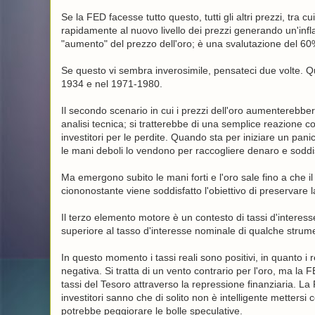
Se la FED facesse tutto questo, tutti gli altri prezzi, tra c
rapidamente al nuovo livello dei prezzi generando un'in
"aumento" del prezzo dell'oro; è una svalutazione del 60%
Se questo vi sembra inverosimile, pensateci due volte. Qu
1934 e nel 1971-1980.
Il secondo scenario in cui i prezzi dell'oro aumenterebb
analisi tecnica; si tratterebbe di una semplice reazione c
investitori per le perdite. Quando sta per iniziare un pan
le mani deboli lo vendono per raccogliere denaro e soddi
Ma emergono subito le mani forti e l'oro sale fino a che 
ciononostante viene soddisfatto l'obiettivo di preservare l
Il terzo elemento motore è un contesto di tassi d'interesse
superiore al tasso d'interesse nominale di qualche strume
In questo momento i tassi reali sono positivi, in quanto i 
negativa. Si tratta di un vento contrario per l'oro, ma l
tassi del Tesoro attraverso la repressione finanziaria. La FE
investitori sanno che di solito non è intelligente metters
potrebbe peggiorare le bolle speculative.