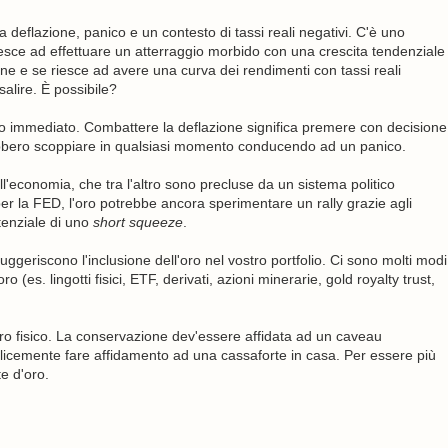
deflazione, panico e un contesto di tassi reali negativi. C'è uno
iesce ad effettuare un atterraggio morbido con una crescita tendenziale
ione e se riesce ad avere una curva dei rendimenti con tassi reali
salire. È possibile?
olo immediato. Combattere la deflazione significa premere con decisione
rebbero scoppiare in qualsiasi momento conducendo ad un panico.
ll'economia, che tra l'altro sono precluse da un sistema politico
 la FED, l'oro potrebbe ancora sperimentare un rally grazie agli
potenziale di uno
short squeeze
.
si suggeriscono l'inclusione dell'oro nel vostro portfolio. Ci sono molti modi
(es. lingotti fisici, ETF, derivati, azioni minerarie, gold royalty trust,
oro fisico. La conservazione dev'essere affidata ad un caveau
licemente fare affidamento ad una cassaforte in casa. Per essere più
e d'oro.