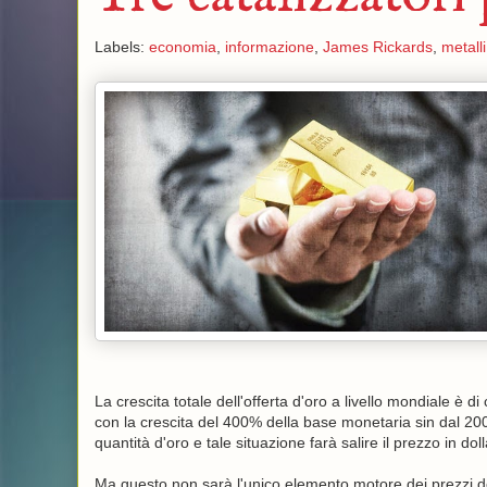
Labels:
economia
,
informazione
,
James Rickards
,
metalli
La crescita totale dell'offerta d'oro a livello mondiale è 
con la crescita del 400% della base monetaria sin dal 2008
quantità d'oro e tale situazione farà salire il prezzo in dolla
Ma questo non sarà l'unico elemento motore dei prezzi del