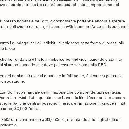
breve sguardo a tutti e tre ci darà una più robusta comprensione del
el prezzo nominale dell'oro, ciononostante potrebbe ancora superare
una deflazione estrema, diciamo il 5+% l'anno nell'arco di diversi anni,
uanto i guadagni per gli individui si palesano sotto forma di prezzi più
 le tasse.
he ne rende più difficile il rimborso per individui, aziende e stati. Di
ul sistema bancario che deve poi essere salvato dalla FED.
i del debito più elevati e banche in fallimento, è il motivo per cui la
 disposizione.
izzando il suo manuale dell'inflazione che comprende tagli dei tassi,
peration Twist. Tutte queste cose hanno fallito. L'economia è ancora
isce, le banche centrali possono innescare l'inflazione in cinque minuti
iciamo, $3,000 l'oncia.
50/oz. e vendendolo a $3,050/oz., diventando a tutti gli effetti un
ndicativo.