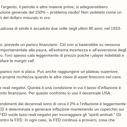
ui l'argento, il petrolio e altre materie prime, si adeguerebbero
flazione generale del 150% – problema risolto! Non vedetelo come un
 del dollaro misurato in oro.
alcosa di simile è accaduto due volte negli ultimi 80 anni; nel 1933-
ero, prevede un panico finanziario. Ciò non si baserebbe su nessuna
omportamentale alla paura, all'estrema incertezza e all'avversione degli
ico, l'oro spesso cala leggermente di prezzo poiché i
player
indebitati e
sfare le
margin call
.
il panico non si placa. Può anche raggiungere un plateau superiore,
a propria ricchezza quando le altre classi di asset finiscono nel caos.
 reali negativi. Questa è una condizione in cui il tasso d'inflazione è
nto finanziario. Per questo confronto io uso il decennale USA.
rendimenti dei decennali sono di circa il 2% e l'inflazione è leggermente
a FED è determinata a generare inflazione mantenendo un coperchio sui
D vuole tassi reali negativi per incoraggiare gli "spiriti animali." Gli
i contro la FED. In ogni caso, la FED continua a provarci, cosa che