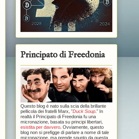
Principato di Freedonia
Questo blog è nato sulla scia della brillante
pellicola dei fratelli Marx, "
Duck Soup
." In
realtà il Principato di Freedonia fu una
micronazione, basata su principi libertari,
esistita per davvero
. Ovviamente, questo
blog non si prefigge di parlare a nome di tale
micronazione, ma prende spunto da questa