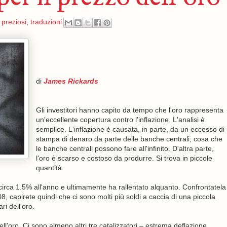
 preziosi
,
traduzioni
di
James Rickards
Gli investitori hanno capito da tempo che l'oro rappresenta
un'eccellente copertura contro l'inflazione. L'analisi è
semplice. L'inflazione è causata, in parte, da un eccesso di
stampa di denaro da parte delle banche centrali; cosa che
le banche centrali possono fare all'infinito. D'altra parte,
l'oro è scarso e costoso da produrre. Si trova in piccole
quantità.
di circa 1.5% all'anno e ultimamente ha rallentato alquanto. Confrontatela
, capirete quindi che ci sono molti più soldi a caccia di una piccola
ri dell'oro.
l'oro. Ci sono almeno altri tre catalizzatori – estrema deflazione,