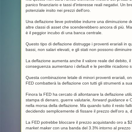
panico finanziario e tassi d'interesse reali negativi. Un 
potenziale insito nei prezzi dell'oro.
Una deflazione lieve potrebbe indurre una diminuzione d
altre classi di asset che scenderebbero ancora di più. Ma 
è il peggior incubo di una banca centrale.
Questo tipo di deflazione distrugge i proventi erariali in q
bassi, non salari elevati, e gli stati non possono diminuire
La deflazione aumenta anche il valore reale del debito, il c
conseguenza aumentano i default e le perdite ricadono s
Questa combinazione letale di minori proventi erariali, oner
FED combatterà la deflazione con tutti gli strumenti a sua
Finora la FED ha cercato di allontanare la deflazione util
stampa di denaro, guerre valutarie,
forward guidance
e O
nella morsa della deflazione. Ma quando tutto il resto fall
decidendo semplicemente di fissare il prezzo dell'oro a, d
La FED potrebbe bloccare il prezzo acquistando oro a $2,9
market maker
con una banda del 3.3% intorno al prezzo i