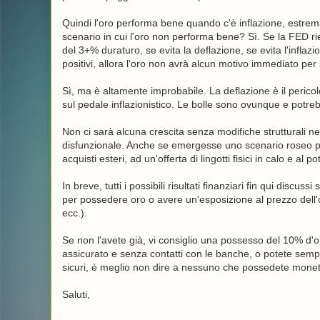
Quindi l'oro performa bene quando c'è inflazione, estrema 
scenario in cui l'oro non performa bene? Sì. Se la FED r
del 3+% duraturo, se evita la deflazione, se evita l'inflaz
positivi, allora l'oro non avrà alcun motivo immediato per 
Sì, ma è altamente improbabile. La deflazione è il peric
sul pedale inflazionistico. Le bolle sono ovunque e pot
Non ci sarà alcuna crescita senza modifiche strutturali ne
disfunzionale. Anche se emergesse uno scenario roseo per
acquisti esteri, ad un'offerta di lingotti fisici in calo e al 
In breve, tutti i possibili risultati finanziari fin qui discus
per possedere oro o avere un'esposizione al prezzo dell'oro 
ecc.).
Se non l'avete già, vi consiglio una possesso del 10% d'
assicurato e senza contatti con le banche, o potete semp
sicuri, è meglio non dire a nessuno che possedete monet
Saluti,