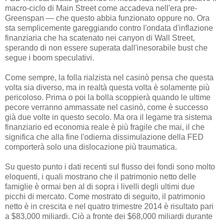
macro-ciclo di Main Street come accadeva nell'era pre-
Greenspan — che questo abbia funzionato oppure no. Ora
sta semplicemente gareggiando contro l'ondata d'inflazione
finanziaria che ha scatenato nei canyon di Wall Street,
sperando di non essere superata dall'inesorabile bust che
segue i boom speculativi.
Come sempre, la folla rialzista nel casinò pensa che questa
volta sia diverso, ma in realtà questa volta è solamente più
pericoloso. Prima o poi la bolla scoppierà quando le ultime
pecore verranno ammassate nel casinò, come è successo
già due volte in questo secolo. Ma ora il legame tra sistema
finanziario ed economia reale è più fragile che mai, il che
significa che alla fine l'odierna dissimulazione della FED
comporterà solo una dislocazione più traumatica.
Su questo punto i dati recenti sul flusso dei fondi sono molto
eloquenti, i quali mostrano che il patrimonio netto delle
famiglie è ormai ben al di sopra i livelli degli ultimi due
picchi di mercato. Come mostrato di seguito, il patrimonio
netto è in crescita e nel quatro trimestre 2014 è risultato pari
a $83,000 miliardi. Ciò a fronte dei $68,000 miliardi durante