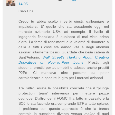
14:05
Ciao Dna.
Credo tu abbia scelto i verbi giusti: galleggiare e
impaludarsi. E' quello che sta accadendo oggi nel
mercato azionario USA, ad esempio. Il livello di
ingegneria finanziaria è qualcosa di mai visto prima
d'ora. La fame di rendimenti e la volontà di rimanere a
galla a tutti i costi sta dando vita a degli abomini
azionari altamente tossici. Guardate che
bella
catena di
Sant'Antonio:
Wall Street's Thinking About Creating
Derivatives on Peer-to-Peer Loans
. Prestiti agli
studenti, prestiti per automobili e adesso anche prestiti
P2Pò. Ci mancava altro pattume da poter
cartolarizzare e spedire in giro per i mercati azionari.
Tra l'altro, esiste la possibilità concreta che il "plunge
protection team" intervenga per mettere pezze
ovunque. D'altronde, il FOMC l'ha fatto in passato e la
BOJ lo sta facendo ora comprando ETF a tutto spiano.
Il problema con questo approccio è che la banca
centrale in questione diventa
market maker
di quel