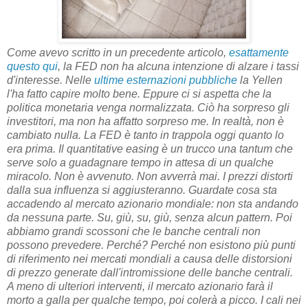
Come avevo scritto in un precedente articolo,
esattamente
questo qui
, la FED non ha alcuna intenzione di alzare i tassi
d'interesse. Nelle
ultime esternazioni pubbliche
la Yellen
l'ha fatto capire molto bene. Eppure ci si aspetta che la
politica monetaria venga normalizzata. Ciò ha sorpreso gli
investitori, ma non ha affatto sorpreso me. In realtà, non è
cambiato nulla. La FED è tanto in trappola oggi quanto lo
era prima. Il quantitative easing è un trucco una tantum che
serve solo a guadagnare tempo in attesa di un qualche
miracolo. Non è avvenuto. Non avverrà mai. I prezzi distorti
dalla sua influenza si aggiusteranno. Guardate cosa sta
accadendo al mercato azionario mondiale: non sta andando
da nessuna parte. Su, giù, su, giù, senza alcun pattern. Poi
abbiamo grandi scossoni che le banche centrali non
possono prevedere. Perché? Perché non esistono più punti
di riferimento nei mercati mondiali a causa delle distorsioni
di prezzo generate dall'intromissione delle banche centrali.
A meno di ulteriori interventi, il mercato azionario farà il
morto a galla per qualche tempo, poi colerà a picco. I cali nei