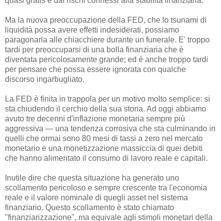
quasi gratis e dai rischi connessi alla stabilità finanziaria.
Ma la nuova preoccupazione della FED, che lo tsunami di
liquidità possa avere effetti indesiderati, possiamo
paragonarla alle chiacchiere durante un funerale. E' troppo
tardi per preoccuparsi di una bolla finanziaria che è
diventata pericolosamente grande; ed è anche troppo tardi
per pensare che possa essere ignorata con qualche
discorso ingarbugliato.
La FED è finita in trappola per un motivo molto semplice: si
sta chiudendo il cerchio della sua storia. Ad oggi abbiamo
avuto tre decenni d'inflazione monetaria sempre più
aggressiva — una tendenza corrosiva che sta culminando in
quelli che ormai sono 80 mesi di tassi a zero nel mercato
monetario e una monetizzazione massiccia di quei debiti
che hanno alimentato il consumo di lavoro reale e capitali.
Inutile dire che questa situazione ha generato uno
scollamento pericoloso e sempre crescente tra l'economia
reale e il valore nominale di quegli asset nel sistema
finanziario. Questo scollamento è stato chiamato
"finanziarizzazione", ma equivale agli stimoli monetari della