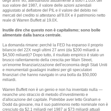
degli anni '80, attestandosi attualmente a solo l'1.03X del
suo valore del 1987, il valore delle azioni aziendali
aggiustato al deflatore del PIL e il valore del debito nei
mercati del credito si attestano all'8.0X e il patrimonio netto
reale di Warren Buffett al 19.0X.
Inutile dire che questo non è capitalismo; sono bolle
alimentate dalla banca centrale.
La domanda rimane: perché la FED ha espanso il proprio
bilancio del 22X negli ultimi 27 anni (da $200 miliardi a
$4,500 miliardi)? Dopo tutto, il risultato empirico è stato un
brusco rallentamento della crescita per Main Street,
un'enorme finanziarizzazione dell'economia degli Stati Uniti
e monumentali guadagni inattesi per gli speculatori
finanziari che hanno navigato in una bolla da $50,000
miliardi.
Warren Buffett non è un genio e non ha inventato nulla —
neanche uno straccio di metodo d'investimento e
d'allocazione del capitale. Potrebbe aver letto Graham e
Dodd da giovane, ma il suo patrimonio netto nominale non è
cresciuto da $2.1 miliardi nel 1987 ai $73 miliardi attuali