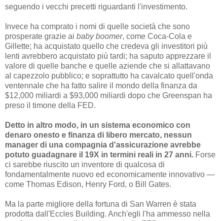
seguendo i vecchi precetti riguardanti l'investimento.
Invece ha comprato i nomi di quelle società che sono
prosperate grazie ai
baby boomer
, come Coca-Cola e
Gillette; ha acquistato quello che credeva gli investitori più
lenti avrebbero acquistato più tardi; ha saputo apprezzare il
valore di quelle banche e quelle aziende che si allattavano
al capezzolo pubblico; e soprattutto ha cavalcato quell'onda
ventennale che ha fatto salire il mondo della finanza da
$12,000 miliardi a $93,000 miliardi dopo che Greenspan ha
preso il timone della FED.
Detto in altro modo, in un sistema economico con
denaro onesto e finanza di libero mercato, nessun
manager di una compagnia d'assicurazione avrebbe
potuto guadagnare il 19X in termini reali in 27 anni.
Forse
ci sarebbe riuscito un inventore di qualcosa di
fondamentalmente nuovo ed economicamente innovativo —
come Thomas Edison, Henry Ford, o Bill Gates.
Ma la parte migliore della fortuna di San Warren è stata
prodotta dall'Eccles Building. Anch'egli l'ha ammesso nella