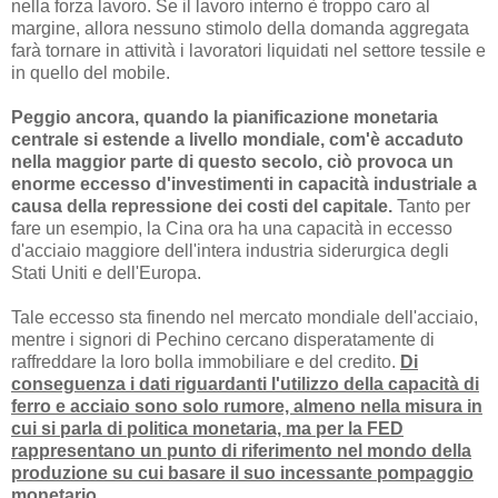
nella forza lavoro. Se il lavoro interno è troppo caro al
margine, allora nessuno stimolo della domanda aggregata
farà tornare in attività i lavoratori liquidati nel settore tessile e
in quello del mobile.
Peggio ancora, quando la pianificazione monetaria
centrale si estende a livello mondiale, com'è accaduto
nella maggior parte di questo secolo, ciò provoca un
enorme eccesso d'investimenti in capacità industriale a
causa della repressione dei costi del capitale.
Tanto per
fare un esempio, la Cina ora ha una capacità in eccesso
d'acciaio maggiore dell'intera industria siderurgica degli
Stati Uniti e dell'Europa.
Tale eccesso sta finendo nel mercato mondiale dell'acciaio,
mentre i signori di Pechino cercano disperatamente di
raffreddare la loro bolla immobiliare e del credito.
Di
conseguenza i dati riguardanti l'utilizzo della capacità di
ferro e acciaio sono solo rumore, almeno nella misura in
cui si parla di politica monetaria, ma per la FED
rappresentano un punto di riferimento nel mondo della
produzione su cui basare il suo incessante pompaggio
monetario
.