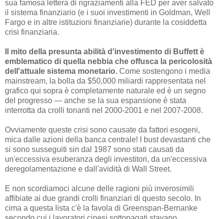
sua famosa lettera di rigraziamenti alla FED per aver salvato
il sistema finanziario (e i suoi investimenti in Goldman, Well
Fargo e in altre istituzioni finanziarie) durante la cosiddetta
crisi finanziaria.
Il mito della presunta abilità d'investimento di Buffett è
emblematico di quella nebbia che offusca la pericolosità
dell'attuale sistema monetario.
Come sostengono i media
mainstream, la bolla da $50,000 miliardi rappresentata nel
grafico qui sopra è completamente naturale ed è un segno
del progresso — anche se la sua espansione è stata
interrotta da crolli tonanti nel 2000-2001 e nel 2007-2008.
Ovviamente queste crisi sono causate da fattori esogeni,
mica dalle azioni della banca centrale! I bust devastanti che
si sono susseguiti sin dal 1987 sono stati causati da
un'eccessiva esuberanza degli investitori, da un'eccessiva
deregolamentazione e dall'avidità di Wall Street.
E non scordiamoci alcune delle ragioni più inverosimili
affibiate ai due grandi crolli finanziari di questo secolo. In
cima a questa lista c'è la favola di Greenspan-Bernanke
secondo cui i lavoratori cinesi sottopagati stavano