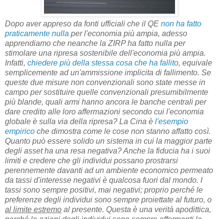
Dopo aver appreso da fonti ufficiali che il QE
non ha fatto
praticamente nulla
per l'economia più ampia, adesso
apprendiamo che neanche la ZIRP ha fatto nulla per
stimolare una ripresa sostenibile dell'economia più ampia.
Infatti,
chiedere più della stessa cosa che ha fallito
, equivale
semplicemente ad un'ammissione implicita di fallimento. Se
queste due misure non convenzionali sono state messe in
campo per sostituire quelle convenzionali presumibilmente
più blande, quali armi hanno ancora le banche centrali per
dare credito alle loro affermazioni secondo cui l'economia
globale è sulla via della ripresa? La Cina è
l'esempio
empirico
che dimostra come le cose non stanno affatto così.
Quanto può essere solido un sistema in cui la maggior parte
degli asset ha una resa negativa? Anche la fiducia ha i suoi
limiti e credere che gli individui possano prostrarsi
perennemente davanti ad un ambiente economico permeato
da tassi d'interesse negativi è qualcosa fuori dal mondo. I
tassi sono sempre positivi, mai negativi; proprio perché le
preferenze degli individui sono sempre proiettate al futuro, o
al limite estremo
al presente. Questa è una verità apodittica,