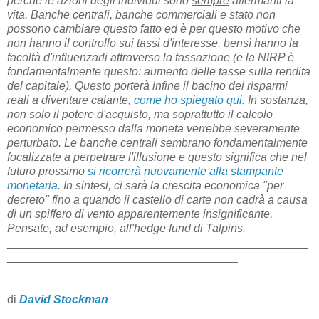
perché le azioni degli individui sono
sempre
affermanti la
vita. Banche centrali, banche commerciali e stato non
possono cambiare questo fatto ed è per questo motivo che
non hanno il controllo sui tassi d'interesse, bensì hanno la
facoltà d'influenzarli attraverso la tassazione (e la NIRP è
fondamentalmente questo: aumento delle tasse sulla rendita
del capitale). Questo porterà infine il bacino dei risparmi
reali a diventare calante,
come ho spiegato qui
. In sostanza,
non solo il potere d'acquisto, ma soprattutto il calcolo
economico permesso dalla moneta verrebbe severamente
perturbato. Le banche centrali sembrano fondamentalmente
focalizzate a perpetrare l'illusione e questo significa che nel
futuro prossimo
si ricorrerà nuovamente alla stampante
monetaria
. In sintesi, ci sarà la crescita economica "per
decreto" fino a quando ii castello di carte non cadrà a causa
di un spiffero di vento apparentemente insignificante.
Pensate, ad esempio, all'hedge fund di Talpins.
_______________________________________________
____________________________________
di
David Stockman