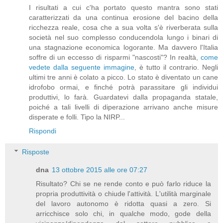
I risultati a cui c'ha portato questo mantra sono stati
caratterizzati da una continua erosione del bacino della
ricchezza reale, cosa che a sua volta s'è riverberata sulla
società nel suo complesso conducendola lungo i binari di
una stagnazione economica logorante. Ma davvero l'Italia
soffre di un eccesso di risparmi "nascosti"? In realtà,
come
vedete dalla seguente immagine
, è tutto il contrario. Negli
ultimi tre anni è colato a picco. Lo stato è diventato un cane
idrofobo ormai, e finché potrà parassitare gli individui
produttivi, lo farà. Guardatevi dalla propaganda statale,
poiché a tali livelli di diperazione arrivano anche misure
disperate e folli. Tipo la NIRP...
Rispondi
Risposte
dna
13 ottobre 2015 alle ore 07:27
Risultato? Chi se ne rende conto e può farlo riduce la
propria produttività o chiude l'attività. L'utilità marginale
del lavoro autonomo è ridotta quasi a zero. Si
arricchisce solo chi, in qualche modo, gode della