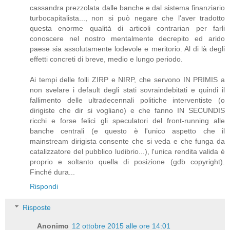
cassandra prezzolata dalle banche e dal sistema finanziario
turbocapitalista..., non si può negare che l'aver tradotto
questa enorme qualità di articoli contrarian per farli
conoscere nel nostro mentalmente decrepito ed arido
paese sia assolutamente lodevole e meritorio. Al di là degli
effetti concreti di breve, medio e lungo periodo.
Ai tempi delle folli ZIRP e NIRP, che servono IN PRIMIS a
non svelare i default degli stati sovraindebitati e quindi il
fallimento delle ultradecennali politiche interventiste (o
dirigiste che dir si vogliano) e che fanno IN SECUNDIS
ricchi e forse felici gli speculatori del front-running alle
banche centrali (e questo è l'unico aspetto che il
mainstream dirigista consente che si veda e che funga da
catalizzatore del pubblico ludibrio...), l'unica rendita valida è
proprio e soltanto quella di posizione (gdb copyright).
Finché dura...
Rispondi
Risposte
Anonimo
12 ottobre 2015 alle ore 14:01