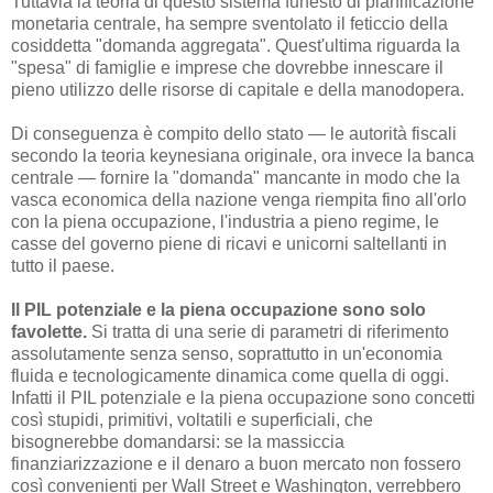
Tuttavia la teoria di questo sistema funesto di pianificazione
monetaria centrale, ha sempre sventolato il feticcio della
cosiddetta "domanda aggregata". Quest'ultima riguarda la
"spesa" di famiglie e imprese che dovrebbe innescare il
pieno utilizzo delle risorse di capitale e della manodopera.
Di conseguenza è compito dello stato — le autorità fiscali
secondo la teoria keynesiana originale, ora invece la banca
centrale — fornire la "domanda" mancante in modo che la
vasca economica della nazione venga riempita fino all'orlo
con la piena occupazione, l'industria a pieno regime, le
casse del governo piene di ricavi e unicorni saltellanti in
tutto il paese.
Il PIL potenziale e la piena occupazione sono solo
favolette.
Si tratta di una serie di parametri di riferimento
assolutamente senza senso, soprattutto in un'economia
fluida e tecnologicamente dinamica come quella di oggi.
Infatti il PIL potenziale e la piena occupazione sono concetti
così stupidi, primitivi, voltatili e superficiali, che
bisognerebbe domandarsi: se la massiccia
finanziarizzazione e il denaro a buon mercato non fossero
così convenienti per Wall Street e Washington, verrebbero