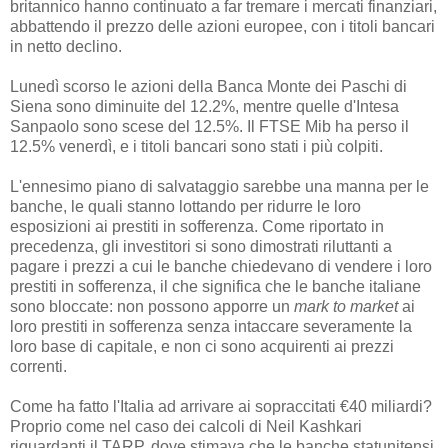
britannico hanno continuato a far tremare i mercati finanziari,
abbattendo il prezzo delle azioni europee, con i titoli bancari
in netto declino.
Lunedì scorso le azioni della Banca Monte dei Paschi di
Siena sono diminuite del 12.2%, mentre quelle d'Intesa
Sanpaolo sono scese del 12.5%. Il FTSE Mib ha perso il
12.5% venerdì, e i titoli bancari sono stati i più colpiti.
L'ennesimo piano di salvataggio sarebbe una manna per le
banche, le quali stanno lottando per ridurre le loro
esposizioni ai prestiti in sofferenza. Come riportato in
precedenza, gli investitori si sono dimostrati riluttanti a
pagare i prezzi a cui le banche chiedevano di vendere i loro
prestiti in sofferenza, il che significa che le banche italiane
sono bloccate: non possono apporre un
mark to market
ai
loro prestiti in sofferenza senza intaccare severamente la
loro base di capitale, e non ci sono acquirenti ai prezzi
correnti.
Come ha fatto l'Italia ad arrivare ai sopraccitati €40 miliardi?
Proprio come nel caso dei calcoli di Neil Kashkari
riguardanti il TARP, dove stimava che le banche statunitensi