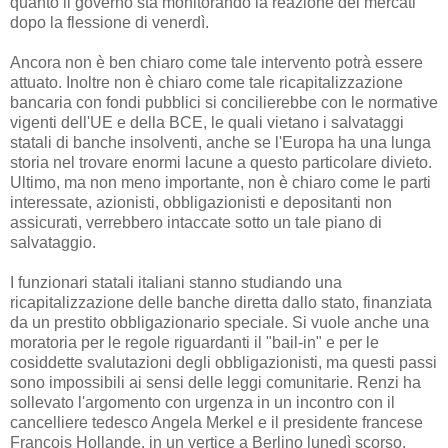
quanto il governo sta monitorando la reazione dei mercati
dopo la flessione di venerdì.
Ancora non è ben chiaro come tale intervento potrà essere
attuato. Inoltre non è chiaro come tale ricapitalizzazione
bancaria con fondi pubblici si concilierebbe con le normative
vigenti dell'UE e della BCE, le quali vietano i salvataggi
statali di banche insolventi, anche se l'Europa ha una lunga
storia nel trovare enormi lacune a questo particolare divieto.
Ultimo, ma non meno importante, non è chiaro come le parti
interessate, azionisti, obbligazionisti e depositanti non
assicurati, verrebbero intaccate sotto un tale piano di
salvataggio.
I funzionari statali italiani stanno studiando una
ricapitalizzazione delle banche diretta dallo stato, finanziata
da un prestito obbligazionario speciale. Si vuole anche una
moratoria per le regole riguardanti il "bail-in" e per le
cosiddette svalutazioni degli obbligazionisti, ma questi passi
sono impossibili ai sensi delle leggi comunitarie. Renzi ha
sollevato l'argomento con urgenza in un incontro con il
cancelliere tedesco Angela Merkel e il presidente francese
Francois Hollande, in un vertice a Berlino lunedì scorso.