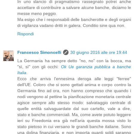
In uno slancio di pragmatismo rassegnato potrei anche
accettare di contribuire a salvare alcune banche, diciamo le
messe meno peggio.
Ma esigo che i responsabili delle bancherotte e degli organi
di vigilanza vadano dritti in galera. Conditio sine qua non.
Rispondi
Francesco Simoncelli
30 giugno 2016 alle ore 19:44
La Germania ha sempre detto "no, no" con la bocca, ma
"sì, sì" con gli occhi:
Ok Ue garanzia pubblica a banche
Italia
.
Ecco che arriva l'ennesima deroga alle leggi "ferree"
dell'UE. Coloro che si sono gettati anima e corpo contro la
Germania fino ad ora, non hanno compreso che quando i
nodi vengono al pettine la pianificazione monetaria centrale
agisce sempre allo stesso modo: salvataggio centrale di
quelle entità salvaguardate dal suo cartello, vale a dire,
stato e banche commerciali. Ma, come avete potuto leggere
ieri su Freedonia era già nell'aria questa mossa visto lo
stato pietoso in cui versano le grandi banche italiane. Sono
una dolina finanziaria, e non importa quanti soldi saranno