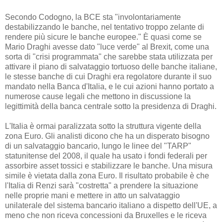
Secondo Codogno, la BCE sta "involontariamente
destabilizzando le banche, nel tentativo troppo zelante di
rendere più sicure le banche europee." È quasi come se
Mario Draghi avesse dato "luce verde" al Brexit, come una
sorta di "crisi programmata" che sarebbe stata utilizzata per
attivare il piano di salvataggio tortuoso delle banche italiane,
le stesse banche di cui Draghi era regolatore durante il suo
mandato nella Banca d'Italia, e le cui azioni hanno portato a
numerose cause legali che mettono in discussione la
legittimità della banca centrale sotto la presidenza di Draghi.
L'Italia è ormai paralizzata sotto la struttura vigente della
zona Euro. Gli analisti dicono che ha un disperato bisogno
di un salvataggio bancario, lungo le linee del "TARP"
statunitense del 2008, il quale ha usato i fondi federali per
assorbire asset tossici e stabilizzare le banche. Una misura
simile è vietata dalla zona Euro. Il risultato probabile è che
l'Italia di Renzi sarà "costretta" a prendere la situazione
nelle proprie mani e mettere in atto un salvataggio
unilaterale del sistema bancario italiano a dispetto dell'UE, a
meno che non riceva concessioni da Bruxelles e le riceva