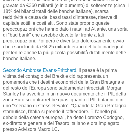
gravate da €360 miliardi (e in aumento) di sofferenze (circa il
18% dei bilanci totali delle banche italiane), scarsa
redditività a causa dei bassi tassi d'interesse, riserve di
capitale sottili e costi alti. Sono state proprio queste
preoccupazioni che hanno dato i natali ad Atlante, una sorta
di "bad bank" che avrebbe dovuto far fronte a tali
preoccupazioni. Poi però è diventato dolorosamente ovvio
che i suoi fondi da €4.25 miliardi erano del tutto inadeguati
per lenire anche la più piccola possibilità di fallimento delle
banche italiane.
Secondo Ambrose Evans-Pritchard
, il paese è la prima
vittima del contagio del Brexit e ciò rappresenta un
promemoria che i destini economici della Gran Bretagna e
del resto dell'Europa sono saldamente intrecciati. Morgan
Stanley ha avvertito in un nuovo documento che il PIL della
zona Euro si contrarrebbe quasi quanto il PIL britannico in
uno "scenario di stress elevato". "Quando la Gran Bretagna
starnutisce, l'Italia si prende il raffreddore. È l'anello più
debole della catena europea", ha detto Lorenzo Codogno,
ex-direttore generale del Tesoro italiano e ora impiegato
presso Advisors Macro LC.