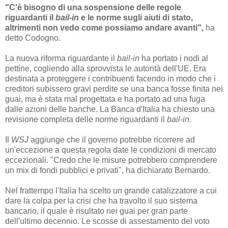
"C'è bisogno di una sospensione delle regole
riguardanti il
bail-in
e le norme sugli aiuti di stato,
altrimenti non vedo come possiamo andare avanti",
ha
detto Codogno.
La nuova riforma riguardante il
bail-in
ha portato i nodi al
pettine, cogliendo alla sprovvista le autorità dell'UE. Era
destinata a proteggere i contribuenti facendo in modo che i
creditori subissero gravi perdite se una banca fosse finita nei
guai, ma è stata mal progettata e ha portato ad una fuga
dalle azioni delle banche. La Banca d'Italia ha chiesto una
revisione completa delle norme riguardanti il
bail-in
.
Il
WSJ
aggiunge che il governo potrebbe ricorrere ad
un'eccezione a questa regola date le condizioni di mercato
eccezionali. "Credo che le misure potrebbero comprendere
un mix di fondi pubblici e privati", ha dichiarato Bernardo.
Nel frattempo l'Italia ha scelto un grande catalizzatore a cui
dare la colpa per la crisi che ha travolto il suo sistema
bancario, il quale è risultato nei guai per gran parte
dell'ultimo decennio. Le scosse di assestamento del voto