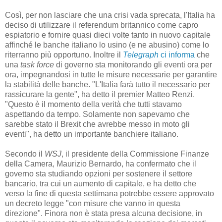
Così, per non lasciare che una crisi vada sprecata, l'Italia ha
deciso di utilizzare il referendum britannico come capro
espiatorio e fornire quasi dieci volte tanto in nuovo capitale
affinché le banche italiano lo usino (e ne abusino) come lo
riterranno più opportuno. Inoltre il
Telegraph
ci informa
che
una
task force
di governo sta monitorando gli eventi ora per
ora, impegnandosi in tutte le misure necessarie per garantire
la stabilità delle banche. "L'Italia farà tutto il necessario per
rassicurare la gente", ha detto il premier Matteo Renzi.
"Questo è il momento della verità che tutti stavamo
aspettando da tempo. Solamente non sapevamo che
sarebbe stato il Brexit che avrebbe messo in moto gli
eventi", ha detto un importante banchiere italiano.
Secondo il
WSJ
, il presidente della Commissione Finanze
della Camera, Maurizio Bernardo, ha confermato che il
governo sta studiando opzioni per sostenere il settore
bancario, tra cui un aumento di capitale, e ha detto che
verso la fine di questa settimana potrebbe essere approvato
un decreto legge "con misure che vanno in questa
direzione". Finora non è stata presa alcuna decisione, in