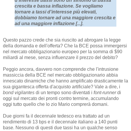
d'interesse bassi sono un sintomo di bassa
crescita e bassa inflazione. Se vogliamo
tornare a tassi d'interesse più elevati,
dobbiamo tornare ad una maggiore crescita e
ad una maggiore inflazione [...].
Questo pazzo crede che sia riuscito ad abrogare la legge
della domanda e dell'offerta? Che la BCE possa immergersi
nel mercato obbligazionario europeo per la somma di $90
miliardi al mese, senza influenzare il prezzo del debito?
Peggio ancora, davvero non comprende che l'intrusione
massiccia della BCE nel mercato obbligazionario abbia
innescato dinamiche che hanno amplificato drasticamente la
sua gigantesca offerta d'acquisto artificiale? Vale a dire, i
bond vigilantes
di un tempo sono diventati i
font-runner
di
oggi sul mercato dei pronti contro termine, accumulando
oggi tutto quello che lo zio Mario comprerà domani.
Due giorni fa il decennale tedesco era trattato ad un
rendimento di 13 bps e il decennale italiano a 140 punti
base. Nessuno di questi due tassi ha un qualche senso