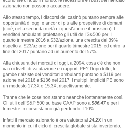
economie di tutto il mondo, le recessioni e i bust del mercato
azionario non possono accadere.
Allo stesso tempo, i discorsi del casinò puntano sempre alle
opportunità di oggi e ancor di più alle prospettive di domani
(cioè, nella seconda metà di quest'anno e il prossimo). I
venditori ambulanti proiettano gli utili dell'S&500 per il
quarto trimestre 2016 a $32/azione, una crescita del 39%
rispetto ai $23/azione per il quarto trimestre 2015; ed entro la
fine del 2017 puntano ad un aumento del 57%.
Alla chiusura dei mercati di oggi, a 2094, cosa c'è che non
va coi livelli di valutazione e i rapporti PE? Dopo tutto, le
gambe rialziste dei venditori ambulanti puntano a $119 per
azione nel 2016 e $136 nel 2017. I multipli impliciti PE sono
un modesto 17.3X e 15.3X, rispettivamente.
Tranne che le cose non stanno neanche lontanamente così.
Gli utili dell'S&P 500 su base GAAP sono a
$86.47
e per il
trimestre in corso stanno già perdendo il 10%.
Infatti il mercato azionario è ora valutato al
24.2X
in un
momento in cui il ciclo di crescita globale si sta invertendo,