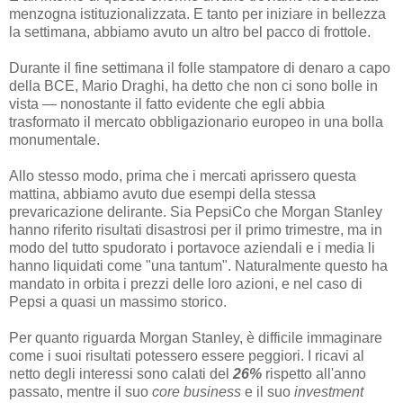
menzogna istituzionalizzata. E tanto per iniziare in bellezza
la settimana, abbiamo avuto un altro bel pacco di frottole.
Durante il fine settimana il folle stampatore di denaro a capo
della BCE, Mario Draghi, ha detto che non ci sono bolle in
vista — nonostante il fatto evidente che egli abbia
trasformato il mercato obbligazionario europeo in una bolla
monumentale.
Allo stesso modo, prima che i mercati aprissero questa
mattina, abbiamo avuto due esempi della stessa
prevaricazione delirante. Sia PepsiCo che Morgan Stanley
hanno riferito risultati disastrosi per il primo trimestre, ma in
modo del tutto spudorato i portavoce aziendali e i media li
hanno liquidati come "una tantum". Naturalmente questo ha
mandato in orbita i prezzi delle loro azioni, e nel caso di
Pepsi a quasi un massimo storico.
Per quanto riguarda Morgan Stanley, è difficile immaginare
come i suoi risultati potessero essere peggiori. I ricavi al
netto degli interessi sono calati del
26%
rispetto all'anno
passato, mentre
il suo
core business
e il suo
investment