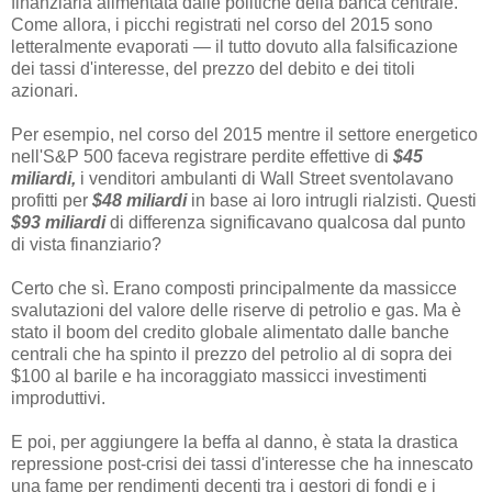
finanziaria alimentata dalle politiche della banca centrale.
Come allora, i picchi registrati nel corso del 2015 sono
letteralmente evaporati — il tutto dovuto alla falsificazione
dei tassi d'interesse, del prezzo del debito e dei titoli
azionari.
Per esempio, nel corso del 2015 mentre il settore energetico
nell'S&P 500 faceva registrare perdite effettive di
$45
miliardi,
i venditori ambulanti di Wall Street sventolavano
profitti per
$48 miliardi
in base ai loro intrugli rialzisti. Questi
$93 miliardi
di differenza significavano qualcosa dal punto
di vista finanziario?
Certo che sì. Erano composti principalmente da massicce
svalutazioni del valore delle riserve di petrolio e gas. Ma è
stato il boom del credito globale alimentato dalle banche
centrali che ha spinto il prezzo del petrolio al di sopra dei
$100 al barile e ha incoraggiato massicci investimenti
improduttivi.
E poi, per aggiungere la beffa al danno, è stata la drastica
repressione post-crisi dei tassi d'interesse che ha innescato
una fame per rendimenti decenti tra i gestori di fondi e i