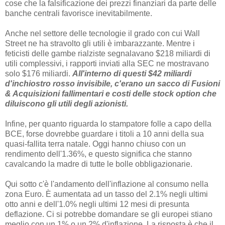
cose che la falsificazione dei prezzi finanziari da parte delle
banche centrali favorisce inevitabilmente.
Anche nel settore delle tecnologie il grado con cui Wall
Street ne ha stravolto gli utili è imbarazzante. Mentre i
feticisti delle gambe rialziste segnalavano $218 miliardi di
utili complessivi, i rapporti inviati alla SEC ne mostravano
solo $176 miliardi.
All'interno di questi $42 miliardi
d'inchiostro rosso invisibile, c'erano un sacco di Fusioni
& Acquisizioni fallimentari e costi delle stock option che
diluiscono gli utili degli azionisti.
Infine, per quanto riguarda lo stampatore folle a capo della
BCE, forse dovrebbe guardare i titoli a 10 anni della sua
quasi-fallita terra natale. Oggi hanno chiuso con un
rendimento dell'1.36%, e questo significa che stanno
cavalcando la madre di tutte le bolle obbligazionarie.
Qui sotto c'è l'andamento dell'inflazione al consumo nella
zona Euro. È aumentata ad un tasso del 2.1% negli ultimi
otto anni e dell'1.0% negli ultimi 12 mesi di presunta
deflazione. Ci si potrebbe domandare se gli europei stiano
meglio con un 1% o un 2% d'inflazione. La risposta è che il