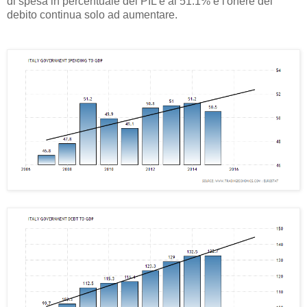
di spesa in percentuale del PIL è al 51.1% e l'onere del
debito continua solo ad aumentare.