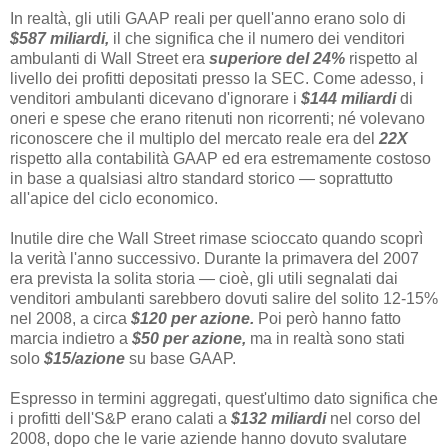
In realtà, gli utili GAAP reali per quell'anno erano solo di
$587 miliardi,
il che significa che il numero dei venditori
ambulanti di Wall Street era
superiore del 24%
rispetto al
livello dei profitti depositati presso la SEC. Come adesso, i
venditori ambulanti dicevano d'ignorare i
$144 miliardi
di
oneri e spese che erano ritenuti non ricorrenti; né volevano
riconoscere che il multiplo del mercato reale era del
22X
rispetto alla contabilità GAAP ed era estremamente costoso
in base a qualsiasi altro standard storico — soprattutto
all'apice del ciclo economico.
Inutile dire che Wall Street rimase scioccato quando scoprì
la verità l'anno successivo. Durante la primavera del 2007
era prevista la solita storia — cioè, gli utili segnalati dai
venditori ambulanti sarebbero dovuti salire del solito 12-15%
nel 2008, a circa
$120 per azione.
Poi però hanno fatto
marcia indietro a
$50 per azione,
ma in realtà sono stati
solo
$15/azione
su base GAAP.
Espresso in termini aggregati, quest'ultimo dato significa che
i profitti dell'S&P erano calati a
$132 miliardi
nel corso del
2008, dopo che le varie aziende hanno dovuto svalutare