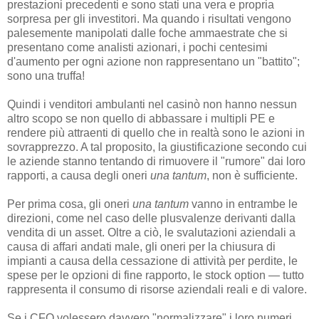
prestazioni precedenti e sono stati una vera e propria
sorpresa per gli investitori. Ma quando i risultati vengono
palesemente manipolati dalle foche ammaestrate che si
presentano come analisti azionari, i pochi centesimi
d'aumento per ogni azione non rappresentano un "battito";
sono una truffa!
Quindi i venditori ambulanti nel casinò non hanno nessun
altro scopo se non quello di abbassare i multipli PE e
rendere più attraenti di quello che in realtà sono le azioni in
sovrapprezzo. A tal proposito, la giustificazione secondo cui
le aziende stanno tentando di rimuovere il "rumore" dai loro
rapporti, a causa degli oneri
una tantum
, non è sufficiente.
Per prima cosa, gli oneri
una tantum
vanno in entrambe le
direzioni, come nel caso delle plusvalenze derivanti dalla
vendita di un asset. Oltre a ciò, le svalutazioni aziendali a
causa di affari andati male, gli oneri per la chiusura di
impianti a causa della cessazione di attività per perdite, le
spese per le opzioni di fine rapporto, le stock option — tutto
rappresenta il consumo di risorse aziendali reali e di valore.
Se i CFO volessero davvero "normalizzare" i loro numeri