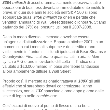
$304 miliardi
di asset drammaticamente sopravvalutati e
operazioni di business diventate irrimediabilmente inutili. In
breve, in quei due anni le società nell'S&P 500 si sono
sobbarcate quasi
$450 miliardi
tra oneri e perdite che i
venditori ambulanti di Wall Street dissero d'ignorare. Stiamo
parlando del
37%
dei presunti utili per il 2007-2008.
Detto in modo diverso, il mercato dovrebbe essere
un'agenzia d'attualizzazione. Eppure a ottobre 2007, in un
momento in cui i mercati subprime e del credito erano
visibilmente in frantumi — i fondi ipotecari di Bear Stearns e
Countrywide Financial erano quasi saltati in aria, e Merrill
Lynch e AIG erano in evidente difficoltà — l'indice era
valutato a $13,000 miliardi in base alle teorie fantasiose
allora ampiamente diffuse a Wall Street.
Proprio così. Il mercato azionario trattava al
100X
gli utili
effettivi che si sarebbero dovuti concretizzare l'anno
successivo, non al
13X
spacciato giorno dopo giorno dalle
teste di legno nello
zombie-box
.
Così eccoci di nuovo al punto di flesso di una bolla