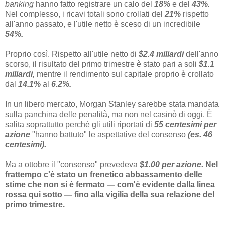
banking
hanno fatto registrare un calo del
18%
e del
43%.
Nel complesso, i ricavi totali sono crollati del
21%
rispetto
all'anno passato, e l'utile netto è sceso di un incredibile
54%.
Proprio così. Rispetto all'utile netto di
$2.4 miliardi
dell'anno
scorso, il risultato del primo trimestre è stato pari a soli
$1.1
miliardi,
mentre il rendimento sul capitale proprio è crollato
dal
14.1%
al
6.2%.
In un libero mercato, Morgan Stanley sarebbe stata mandata
sulla panchina delle penalità, ma non nel casinò di oggi. È
salita soprattutto perché gli utili riportati di
55 centesimi per
azione
"hanno battuto" le aspettative del consenso
(es. 46
centesimi).
Ma a ottobre il "consenso" prevedeva
$1.00 per azione.
Nel
frattempo c'è stato un frenetico abbassamento delle
stime che non si è fermato — com'è evidente dalla linea
rossa qui sotto — fino alla vigilia della sua relazione del
primo trimestre.