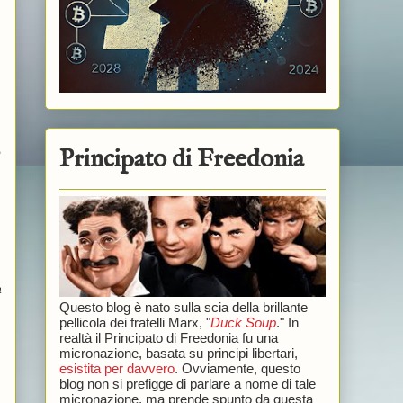
Principato di Freedonia
o
a
Questo blog è nato sulla scia della brillante
pellicola dei fratelli Marx, "
Duck Soup
." In
realtà il Principato di Freedonia fu una
micronazione, basata su principi libertari,
esistita per davvero
. Ovviamente, questo
blog non si prefigge di parlare a nome di tale
micronazione, ma prende spunto da questa