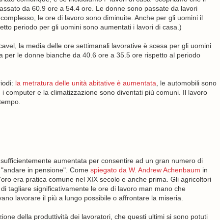
passato da 60.9 ore a 54.4 ore. Le donne sono passate da lavori
complesso, le ore di lavoro sono diminuite. Anche per gli uomini il
etto periodo per gli uomini sono aumentati i lavori di casa.)
el, la media delle ore settimanali lavorative è scesa per gli uomini
a per le donne bianche da 40.6 ore a 35.5 ore rispetto al periodo
iodi:
la metratura delle unità abitative è aumentata
, le automobili sono
i, i computer e la climatizzazione sono diventati più comuni. Il lavoro
 tempo.
à è sufficientemente aumentata per consentire ad un gran numero di
 di "andare in pensione". Come
spiegato da W. Andrew Achenbaum
in
d'oro era pratica comune nel XIX secolo e anche prima. Gli agricoltori
i tagliare significativamente le ore di lavoro man mano che
 lavorare il più a lungo possibile o affrontare la miseria.
ione della produttività dei lavoratori, che questi ultimi si sono potuti