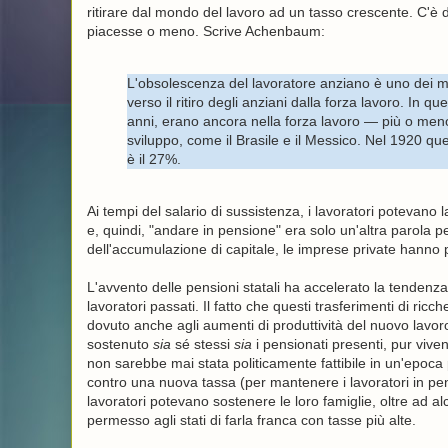
ritirare dal mondo del lavoro ad un tasso crescente. C'è da
piacesse o meno. Scrive Achenbaum:
L'obsolescenza del lavoratore anziano è uno dei mot
verso il ritiro degli anziani dalla forza lavoro. In q
anni, erano ancora nella forza lavoro — più o meno
sviluppo, come il Brasile e il Messico. Nel 1920 q
è il 27%.
Ai tempi del salario di sussistenza, i lavoratori potevan
e, quindi, "andare in pensione" era solo un'altra parola pe
dell'accumulazione di capitale, le imprese private hanno
L'avvento delle pensioni statali ha accelerato la tendenza,
lavoratori passati. Il fatto che questi trasferimenti di ricch
dovuto anche agli aumenti di produttività del nuovo lavoro
sostenuto
sia
sé stessi
sia
i pensionati presenti, pur viven
non sarebbe mai stata politicamente fattibile in un'epoca p
contro una nuova tassa (per mantenere i lavoratori in pe
lavoratori potevano sostenere le loro famiglie, oltre ad al
permesso agli stati di farla franca con tasse più alte.