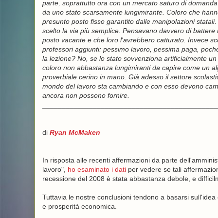
parte, soprattutto ora con un mercato saturo di domanda d
da uno stato scarsamente lungimirante. Coloro che hanno
presunto posto fisso garantito dalle manipolazioni statal
scelto la via più semplice. Pensavano davvero di battere 
posto vacante e che loro l'avrebbero catturato. Invece sc
professori aggiunti: pessimo lavoro, pessima paga, poche 
la lezione? No, se lo stato sovvenziona artificialmente u
coloro non abbastanza lungimiranti da capire come un algo
proverbiale cerino in mano. Già adesso il settore scolast
mondo del lavoro sta cambiando e con esso devono cambiare
ancora non possono fornire.
_____________________________________________
di
Ryan McMaken
In risposta alle recenti affermazioni da parte dell'amminis
lavoro",
ho esaminato i dati
per vedere se tali affermazioni
recessione del 2008 è stata abbastanza debole, e difficil
Tuttavia le nostre conclusioni tendono a basarsi sull'idea 
e prosperità economica.