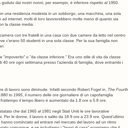
a goduto dai nostri nonni, per esempio, è inferiore rispetto al 1950.
 con una residenza modesta in un sobborgo, una macchina, una sola
o ad internet, molti di loro lavorerebbero molte meno di quanto sia
on la classe media.
amera con tre fratelli in una casa con due camere da letto nel centro
ve c'erano 50 studenti in una sola classe. Per la sua famiglia non
ri.
"impoverito" o "da classe inferiore." Era uno stile di vita da classe
40 ore ogni settimana presso l'azienda di famiglia, dove entrambi i
ore di lavoro sono diminuite. Infatti secondo Robert Fogel in,
The Fourth
1880 to 1995
, il numero delle ore giornaliere di un capofamiglia
 frattempo il tempo libero è aumentato da 1.8 ore a 5.8 ore.
nstatato che dal 1965 al 1981 negli Stati Uniti le ore lavorative
. Per le donne, il lavoro è salito da 18.9 ore a 23.9 ore. Quest'ultimo
e hanno cominciato ad entrare nel mercato del lavoro ad un ritmo
riato comunque, e se includiamo i "lavori di casa" scopriamo che il