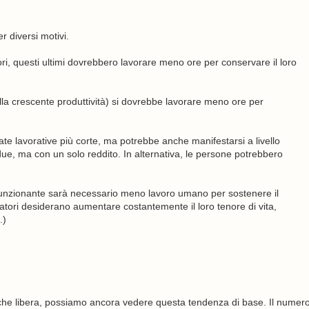
 diversi motivi.
tori, questi ultimi dovrebbero lavorare meno ore per conservare il loro
alla crescente produttività) si dovrebbe lavorare meno ore per
nate lavorative più corte, ma potrebbe anche manifestarsi a livello
due, ma con un solo reddito. In alternativa, le persone potrebbero
 funzionante sarà necessario meno lavoro umano per sostenere il
umatori desiderano aumentare costantemente il loro tenore di vita,
.)
o che libera, possiamo ancora vedere questa tendenza di base. Il numer