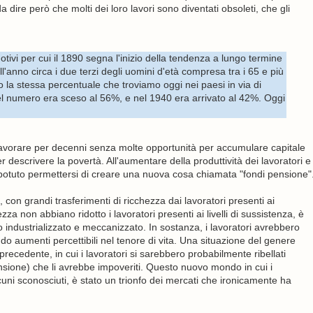
 dire però che molti dei loro lavori sono diventati obsoleti, che gli
ivi per cui il 1890 segna l'inizio della tendenza a lungo termine
uell'anno circa i due terzi degli uomini d'età compresa tra i 65 e più
 la stessa percentuale che troviamo oggi nei paesi in via di
uel numero era sceso al 56%, e nel 1940 era arrivato al 42%. Oggi
o lavorare per decenni senza molte opportunità per accumulare capitale
r descrivere la povertà. All'aumentare della produttività dei lavoratori e
 potuto permettersi di creare una nuova cosa chiamata "fondi pensione"
 con grandi trasferimenti di ricchezza dai lavoratori presenti ai
ezza non abbiano ridotto i lavoratori presenti ai livelli di sussistenza, è
 industrializzato e meccanizzato. In sostanza, i lavoratori avrebbero
do aumenti percettibili nel tenore di vita. Una situazione del genere
recedente, in cui i lavoratori si sarebbero probabilmente ribellati
nsione) che li avrebbe impoveriti. Questo nuovo mondo in cui i
cuni sconosciuti, è stato un trionfo dei mercati che ironicamente ha