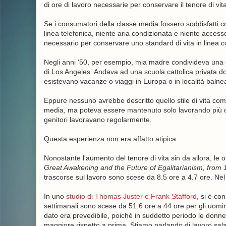
di ore di lavoro necessarie per conservare il tenore di vit
Se i consumatori della classe media fossero soddisfatti
linea telefonica, niente aria condizionata e niente access
necessario per conservare uno standard di vita in linea c
Negli anni '50, per esempio, mia madre condivideva una c
di Los Angeles. Andava ad una scuola cattolica privata do
esistevano vacanze o viaggi in Europa o in località balnea
Eppure nessuno avrebbe descritto quello stile di vita come 
media, ma poteva essere mantenuto solo lavorando più di 
genitori lavoravano regolarmente.
Questa esperienza non era affatto atipica.
Nonostante l'aumento del tenore di vita sin da allora, le 
Great Awakening and the Future of Egalitarianism, from 
trascorse sul lavoro sono scese da 8.5 ore a 4.7 ore. Nel
In uno
studio di Thomas Juster e Frank Stafford
, si è co
settimanali sono scese da 51.6 ore a 44 ore per gli uomini
dato era prevedibile, poiché in suddetto periodo le donn
maggiore rispetto a prima. Stiamo parlando di lavoro sala