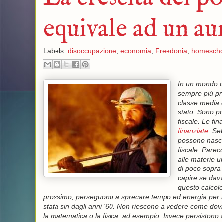
equivale ad un au
Labels:
disoccupazione
,
economia
,
Freedonia
,
homescho
In un mondo de
sempre più pre
classe media c
stato. Sono pos
fiscale. Le fin
finanziate
. Se
possono nascon
fiscale. Parec
alle materie 
di poco sopra
capire se dav
questo calcolo
prossimo, perseguono a sprecare tempo ed energia per ra
stata sin dagli anni '60. Non riescono a vedere come dovr
la matematica o la fisica, ad esempio. Invece persistono 