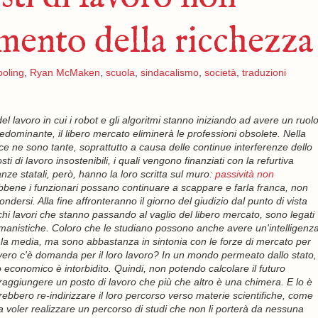
mento della ricchezza
oling
,
Ryan McMaken
,
scuola
,
sindacalismo
,
società
,
traduzioni
l lavoro in cui i robot e gli algoritmi stanno iniziando ad avere un ruol
dominante, il libero mercato eliminerà le professioni obsolete. Nella
e ne sono tante, soprattutto a causa delle continue interferenze dello
ti di lavoro insostenibili, i quali vengono finanziati con la refurtiva
anze statali, però, hanno la loro scritta sul muro:
passività non
bbene i funzionari possano continuare a scappare e farla franca, non
dersi. Alla fine affronteranno il giorno del giudizio dal punto di vista
chi lavori che stanno passando al vaglio del libero mercato, sono legati
umanistiche. Coloro che le studiano possono anche avere un'intelligenz
 la media, ma sono abbastanza in sintonia con le forze di mercato per
vero c'è domanda per il loro lavoro? In un mondo permeato dallo stato,
 economico è intorbidito. Quindi, non potendo calcolare il futuro
ggiungere un posto di lavoro che più che altro è una chimera. E lo è
ebbero re-indirizzare il loro percorso verso materie scientifiche, come
a voler realizzare un percorso di studi che non li porterà da nessuna