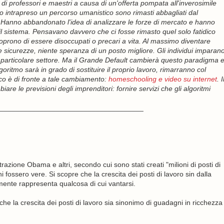
i professori e maestri a causa di un'offerta pompata all'inverosimile
 intrapreso un percorso umanistico sono rimasti abbagliati dal
i. Hanno abbandonato l'idea di analizzare le forze di mercato e hanno
il sistema. Pensavano davvero che ci fosse rimasto quel solo fatidico
oprono di essere disoccupati o precari a vita. Al massimo diventare
sicurezze, niente speranza di un posto migliore. Gli individui imparan
n particolare settore. Ma il Grande Default cambierà questo paradigma 
ritmo sarà in grado di sostituire il proprio lavoro, rimarranno col
ico è di fronte a tale cambiamento:
homeschooling e video su internet
. I
 le previsioni degli imprenditori: fornire servizi che gli algoritmi
____________________________________
trazione Obama e altri, secondo cui sono stati creati "milioni di posti di
 fossero vere. Si scopre che la crescita dei posti di lavoro sin dalla
mente rappresenta qualcosa di cui vantarsi.
che la crescita dei posti di lavoro sia sinonimo di guadagni in ricchezza