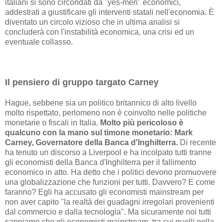
italiani si sono circondati da "yes-men" economici,
addestrati a giustificare gli interventi statali nell'economia. È
diventato un circolo vizioso che in ultima analisi si
concluderà con l'instabilità economica, una crisi ed un
eventuale collasso.
Il pensiero di gruppo targato Carney
Hague, sebbene sia un politico britannico di alto livello
molto rispettato, perlomeno non è coinvolto nelle politiche
monetarie o fiscali in Italia.
Molto più pericoloso è
qualcuno con la mano sul timone monetario: Mark
Carney, Governatore della Banca d'Inghilterra.
Di recente
ha tenuto un discorso a Liverpool e ha incolpato tutti tranne
gli economisti della Banca d'Inghilterra per il fallimento
economico in atto. Ha detto che i politici devono promuovere
una globalizzazione che funzioni per tutti. Davvero? E come
faranno? Egli ha accusato gli economisti mainstream per
non aver capito "la realtà dei guadagni irregolari provenienti
dal commercio e dalla tecnologia". Ma sicuramente noi tutti
sappiamo che gli economisti mainstream, tra cui quelli nella