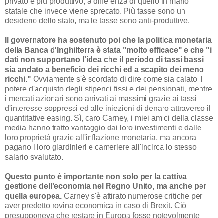
privato è più produttivo, a differenza di quello in mano
statale che invece viene sprecato. Più tasse sono un
desiderio dello stato, ma le tasse sono anti-produttive.
Il governatore ha sostenuto poi che la politica monetaria
della Banca d'Inghilterra è stata "molto efficace" e che "i
dati non supportano l'idea che il periodo di tassi bassi
sia andato a beneficio dei ricchi ed a scapito dei meno
ricchi."
Ovviamente s'è scordato di dire come sia calato il
potere d'acquisto degli stipendi fissi e dei pensionati, mentre
i mercati azionari sono arrivati ai massimi grazie ai tassi
d'interesse soppressi ed alle iniezioni di denaro attraverso il
quantitative easing. Sì, caro Carney, i miei amici della classe
media hanno tratto vantaggio dai loro investimenti e dalle
loro proprietà grazie all'inflazione monetaria, ma ancora
pagano i loro giardinieri e cameriere all'incirca lo stesso
salario svalutato.
Questo punto è importante non solo per la cattiva
gestione dell'economia nel Regno Unito, ma anche per
quella europea.
Carney s'è attirato numerose critiche per
aver predetto rovina economica in caso di Brexit. Ciò
presupponeva che restare in Europa fosse notevolmente