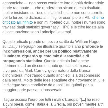
economiche — non posso conferire loro dignità definendole
teorie ragionate — che renderanno sicuro questo risultato.
Inoltre insistono sull'uso di statistiche che non sono corrette
per la funzione dichiarata: il miglior esempio è il PIL,
che ho
criticato all'infinito
e non mi ripeterò qui. Inoltre i numeri sono
travisati dagli statistici governativi: l'IPC e le cifre legate alla
disoccupazione sono i principali esempi.
Questo articolo prende un pezzo scritto da William Hague
sul
Daily Telegraph
per illustrare quanto siano
profonde le
incomprensioni, anche per un politico relativamente
illuminato, riguardo questo mix di assurdità e di
propaganda statistica.
Questo articolo farà anche
riferimento ad un discorso tenuto questa settimana a
Liverpool da Mark Carney, governatore della Banca
d'Inghilterra, mostrando quanto anch'egli sia disconnesso
dalla realtà. Molte delle idee sbagliate che ritroviamo in lui e
in Haegue sono condivise da quasi tutti, quindi per la
maggior parte passano inosservate.
Hague accusa l'euro per tutti i mali d'Europa: "[...] ha reso
alcuni paesi, come l'Italia e la Grecia, più poveri mentre altri