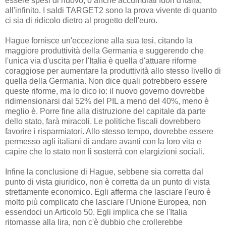
essere spesi di nuovo, o anche accumulati fuori d'Italia,
all'infinito. I saldi TARGET2 sono la prova vivente di quanto
ci sia di ridicolo dietro al progetto dell'euro.
Hague fornisce un'eccezione alla sua tesi, citando la
maggiore produttività della Germania e suggerendo che
l'unica via d'uscita per l'Italia è quella d'attuare riforme
coraggiose per aumentare la produttività allo stesso livello di
quella della Germania. Non dice quali potrebbero essere
queste riforme, ma lo dico io: il nuovo governo dovrebbe
ridimensionarsi dal 52% del PIL a meno del 40%, meno è
meglio è. Porre fine alla distruzione del capitale da parte
dello stato, farà miracoli. Le politiche fiscali dovrebbero
favorire i risparmiatori. Allo stesso tempo, dovrebbe essere
permesso agli italiani di andare avanti con la loro vita e
capire che lo stato non li sosterrà con elargizioni sociali.
Infine la conclusione di Hague, sebbene sia corretta dal
punto di vista giuridico, non è corretta da un punto di vista
strettamente economico. Egli afferma che lasciare l'euro è
molto più complicato che lasciare l'Unione Europea, non
essendoci un Articolo 50. Egli implica che se l'Italia
ritornasse alla lira, non c'è dubbio che crollerebbe