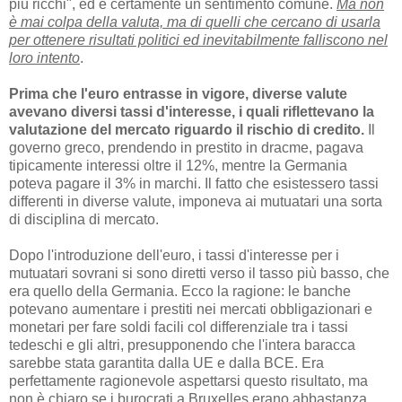
più ricchi", ed è certamente un sentimento comune.
Ma non
è mai colpa della valuta, ma di quelli che cercano di usarla
per ottenere risultati politici ed inevitabilmente falliscono nel
loro intento
.
Prima che l'euro entrasse in vigore, diverse valute
avevano diversi tassi d'interesse, i quali riflettevano la
valutazione del mercato riguardo il rischio di credito.
Il
governo greco, prendendo in prestito in dracme, pagava
tipicamente interessi oltre il 12%, mentre la Germania
poteva pagare il 3% in marchi. Il fatto che esistessero tassi
differenti in diverse valute, imponeva ai mutuatari una sorta
di disciplina di mercato.
Dopo l'introduzione dell'euro, i tassi d'interesse per i
mutuatari sovrani si sono diretti verso il tasso più basso, che
era quello della Germania. Ecco la ragione: le banche
potevano aumentare i prestiti nei mercati obbligazionari e
monetari per fare soldi facili col differenziale tra i tassi
tedeschi e gli altri, presupponendo che l'intera baracca
sarebbe stata garantita dalla UE e dalla BCE. Era
perfettamente ragionevole aspettarsi questo risultato, ma
non è chiaro se i burocrati a Bruxelles erano abbastanza