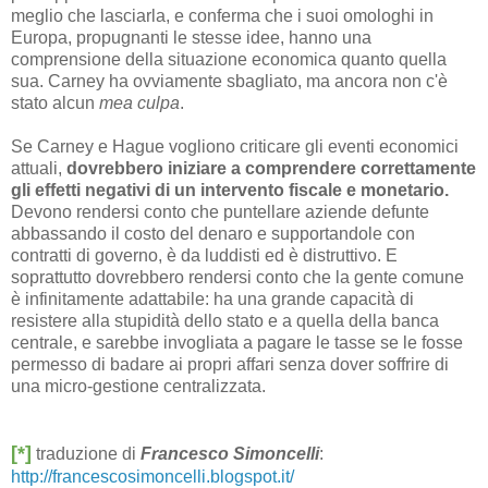
meglio che lasciarla, e conferma che i suoi omologhi in
Europa, propugnanti le stesse idee, hanno una
comprensione della situazione economica quanto quella
sua. Carney ha ovviamente sbagliato, ma ancora non c'è
stato alcun
mea culpa
.
Se Carney e Hague vogliono criticare gli eventi economici
attuali,
dovrebbero iniziare a comprendere correttamente
gli effetti negativi di un intervento fiscale e monetario.
Devono rendersi conto che puntellare aziende defunte
abbassando il costo del denaro e supportandole con
contratti di governo, è da luddisti ed è distruttivo. E
soprattutto dovrebbero rendersi conto che la gente comune
è infinitamente adattabile: ha una grande capacità di
resistere alla stupidità dello stato e a quella della banca
centrale, e sarebbe invogliata a pagare le tasse se le fosse
permesso di badare ai propri affari senza dover soffrire di
una micro-gestione centralizzata.
[*]
traduzione di
Francesco Simoncelli
:
http://francescosimoncelli.blogspot.it/