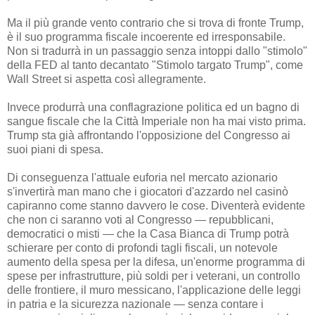
Ma il più grande vento contrario che si trova di fronte Trump,
è il suo programma fiscale incoerente ed irresponsabile.
Non si tradurrà in un passaggio senza intoppi dallo "stimolo"
della FED al tanto decantato "Stimolo targato Trump", come
Wall Street si aspetta così allegramente.
Invece produrrà una conflagrazione politica ed un bagno di
sangue fiscale che la Città Imperiale non ha mai visto prima.
Trump sta già affrontando l'opposizione del Congresso ai
suoi piani di spesa.
Di conseguenza l'attuale euforia nel mercato azionario
s'invertirà man mano che i giocatori d'azzardo nel casinò
capiranno come stanno davvero le cose. Diventerà evidente
che non ci saranno voti al Congresso — repubblicani,
democratici o misti — che la Casa Bianca di Trump potrà
schierare per conto di profondi tagli fiscali, un notevole
aumento della spesa per la difesa, un'enorme programma di
spese per infrastrutture, più soldi per i veterani, un controllo
delle frontiere, il muro messicano, l'applicazione delle leggi
in patria e la sicurezza nazionale — senza contare i