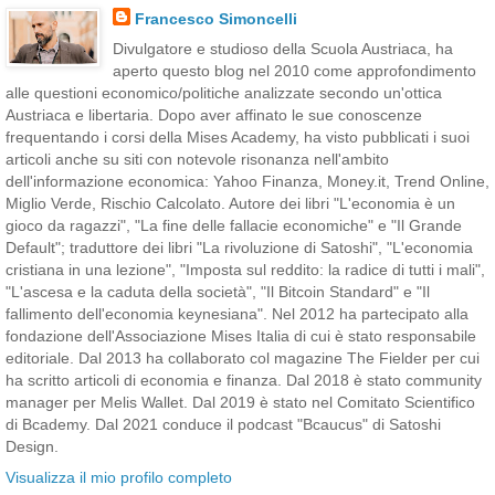
Francesco Simoncelli
Divulgatore e studioso della Scuola Austriaca, ha
aperto questo blog nel 2010 come approfondimento
alle questioni economico/politiche analizzate secondo un'ottica
Austriaca e libertaria. Dopo aver affinato le sue conoscenze
frequentando i corsi della Mises Academy, ha visto pubblicati i suoi
articoli anche su siti con notevole risonanza nell'ambito
dell'informazione economica: Yahoo Finanza, Money.it, Trend Online,
Miglio Verde, Rischio Calcolato. Autore dei libri "L'economia è un
gioco da ragazzi", "La fine delle fallacie economiche" e "Il Grande
Default"; traduttore dei libri "La rivoluzione di Satoshi", "L'economia
cristiana in una lezione", "Imposta sul reddito: la radice di tutti i mali",
"L'ascesa e la caduta della società", "Il Bitcoin Standard" e "Il
fallimento dell'economia keynesiana". Nel 2012 ha partecipato alla
fondazione dell'Associazione Mises Italia di cui è stato responsabile
editoriale. Dal 2013 ha collaborato col magazine The Fielder per cui
ha scritto articoli di economia e finanza. Dal 2018 è stato community
manager per Melis Wallet. Dal 2019 è stato nel Comitato Scientifico
di Bcademy. Dal 2021 conduce il podcast "Bcaucus" di Satoshi
Design.
Visualizza il mio profilo completo