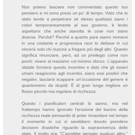
Non potevo lasciare non commentato questo tuo
pensiero e mi sono preso un po' di tempo. Visto che lo
stato tende a perpetrare sé stesso qualsiasi siano i
colori temporaneamente al suo governo, è lecito
aspettarsi che anche stavolta le cose non siano
diverse. Perché? Perché a quanto pare siamo immersi
in una costante e progressiva
race to debase
in cui
vincerà solo chi riuscirà a fregare più degli altri. Questo
significa rinunciare, però, ad un privilegio come non
pochi: vivere al massimo col minimo sforzo. L'apparato
statale fornisce questo incentivo e dato che gli esseri
umani reagiscono agli incentivi, siano essi positivi che
negativi, lasciarsi scappare un'occasione del genere è
quantomeno da stupidi. È di gran lunga migliore un
flusso piccolo ma regolare di ricchezza.
Questo i pianificatori centrali lo sanno, ma nel
frattempo hanno ignorato l'erosione del bacino della
ricchezza reale pensando di poter rimandare nel tempo
il momento in cui si sarebbero dovuto prendere
decisioni drastiche riguardo la sopravvivenza dello
stato. Il motto era: "C'avrebbe pensato qualcun altro."