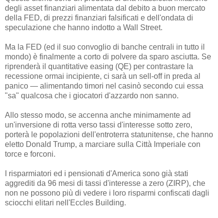
degli asset finanziari alimentata dal debito a buon mercato
della FED, di prezzi finanziari falsificati e dell'ondata di
speculazione che hanno indotto a Wall Street.
Ma la FED (ed il suo convoglio di banche centrali in tutto il
mondo) è finalmente a corto di polvere da sparo asciutta. Se
riprenderà il quantitative easing (QE) per contrastare la
recessione ormai incipiente, ci sarà un sell-off in preda al
panico — alimentando timori nel casinò secondo cui essa
"sa" qualcosa che i giocatori d'azzardo non sanno.
Allo stesso modo, se accenna anche minimamente ad
un'inversione di rotta verso tassi d'interesse sotto zero,
porterà le popolazioni dell'entroterra statunitense, che hanno
eletto Donald Trump, a marciare sulla Città Imperiale con
torce e forconi.
I risparmiatori ed i pensionati d'America sono già stati
aggrediti da 96 mesi di tassi d'interesse a zero (ZIRP), che
non ne possono più di vedere i loro risparmi confiscati dagli
sciocchi elitari nell'Eccles Building.