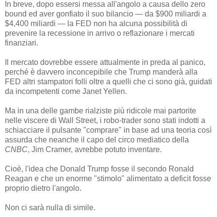
In breve, dopo essersi messa all'angolo a causa dello zero
bound ed aver gonfiato il suo bilancio — da $900 miliardi a
$4,400 miliardi — la FED non ha alcuna possibilità di
prevenire la recessione in arrivo o reflazionare i mercati
finanziari.
Il mercato dovrebbe essere attualmente in preda al panico,
perché è davvero inconcepibile che Trump manderà alla
FED altri stampatori folli oltre a quelli che ci sono già, guidati
da incompetenti come Janet Yellen.
Ma in una delle gambe rialziste più ridicole mai partorite
nelle viscere di Wall Street, i robo-trader sono stati indotti a
schiacciare il pulsante "comprare" in base ad una teoria così
assurda che neanche il capo del circo mediatico della
CNBC
, Jim Cramer, avrebbe potuto inventare.
Cioè, l'idea che Donald Trump fosse il secondo Ronald
Reagan e che un enorme "stimolo" alimentato a deficit fosse
proprio dietro l'angolo.
Non ci sarà nulla di simile.