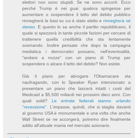
elettori non sono stupidi. Se ne sono accorti. Ecco
perché Trump è nei guai: qualora spingesse per
aumentare o sospendere il tetto del debito pubblico
rinnegherà le basi su cui è stato eletto e
rinnegherà sé
stesso
. E questo lo sa anche il partito repubblicano, il
quale si spezzerà in tante piccole fazioni per cercare di
trattenere quella credibilità che sta lentamente
scemando. Inoltre pensate che dopo la campagna
mediatica i democratici possano, nell'eventualità,
"andare a nozze" con un piano di Trump per
sospendere o alzare il tetto del debito? Non esiste.
Già il piano per abrogare l'Obamacare sta
naufragando, con lo Speaker Ryan intenzionato a
presentare un piano che lascerà intatti i costi del
Medicaid a $5,500 miliardi nei prossimi dieci anni. Con
quali soldi?
Le entrate federali stanno urlando
"recessione"
. L'impasse, quindi, che si staglia davanti
al governo USA è monumentale e una volta che anche
Wall Street se ne accorgerà, potremo dire finalmente
addio all'attuale mania nel mercato azionario.