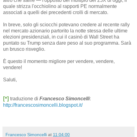
altro che salire — l'opposto del multiplo del 25X di oggi, il
quale strizza l'occhiolino al rapporti PE normalmente
associati a quelli dei precedenti crolli di mercato.
In breve, solo gli sciocchi potevano credere al recente rally
nel mercato azionario partorito la notte stessa delle ultime
elezioni presidenziali, in cui il casinò di Wall Street ha
puntato su Trump senza dare peso al suo programma. Sarà
un brusco risveglio.
È questo il momento migliore per vendere, vendere,
vendere!
Saluti,
[*]
traduzione di
Francesco Simoncelli
:
http://francescosimoncelli.blogspot.it/
Francesco Simoncelli
at
11:04:00