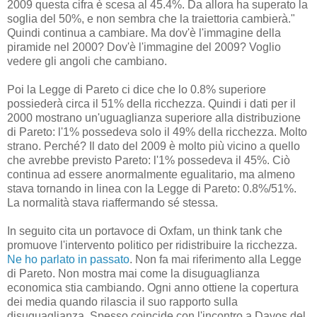
2009 questa cifra è scesa al 45.4%. Da allora ha superato la
soglia del 50%, e non sembra che la traiettoria cambierà."
Quindi continua a cambiare. Ma dov'è l'immagine della
piramide nel 2000? Dov'è l'immagine del 2009? Voglio
vedere gli angoli che cambiano.
Poi la Legge di Pareto ci dice che lo 0.8% superiore
possiederà circa il 51% della ricchezza. Quindi i dati per il
2000 mostrano un'uguaglianza superiore alla distribuzione
di Pareto: l'1% possedeva solo il 49% della ricchezza. Molto
strano. Perché? Il dato del 2009 è molto più vicino a quello
che avrebbe previsto Pareto: l'1% possedeva il 45%. Ciò
continua ad essere anormalmente egualitario, ma almeno
stava tornando in linea con la Legge di Pareto: 0.8%/51%.
La normalità stava riaffermando sé stessa.
In seguito cita un portavoce di Oxfam, un think tank che
promuove l'intervento politico per ridistribuire la ricchezza.
Ne ho parlato in passato
. Non fa mai riferimento alla Legge
di Pareto. Non mostra mai come la disuguaglianza
economica stia cambiando. Ogni anno ottiene la copertura
dei media quando rilascia il suo rapporto sulla
disuguaglianza. Spesso coincide con l'incontro a Davos del