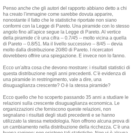
Penso anche che gli autori del rapporto abbiano detto a chi
ha creato l'immagine come sarebbe dovuta apparire,
nonostante il fatto che le statistiche riportate non siano
conformi con la Legge di Pareto. Una piramide con lo stesso
angolo fino all'apice segue la Legge di Pareto. Al vertice
della piramide c'è una cifra -- 0.7/45 -- molto vicina a quella
di Pareto -- 0.8/51. Ma il livello successivo -- 8/45 -- devia
molto dalla distribuzione 20/80 di Pareto. I ricercatori
dovrebbero offrire una spiegazione. E invece non lo fanno.
Ecco un'altra cosa che devono mostrare: i risultati statistici di
questa distribuzione negli anni precedenti. C'è evidenza di
una piramide in restringimento, vale a dire, una
disuguaglianza crescente? O è la stessa piramide?
Ecco quello che ho scoperto passando 35 anni a studiare le
relazioni sulla crescente disuguaglianza economica. Le
organizzazioni che forniscono queste relazioni, non
segnalano i risultati degli studi precedenti e se hanno
utilizzato la stessa metodologia. Non offrono alcuna prova di
un cambiamento nella distribuzione della ricchezza. C'è una
buona ragione: non esistono tali statistiche. Non vi è alcuna