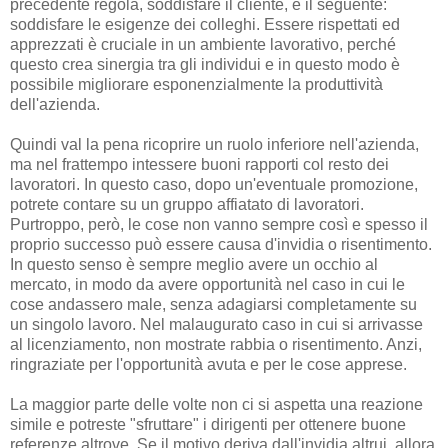
precedente regola, soddisfare il cliente, è il seguente:
soddisfare le esigenze dei colleghi. Essere rispettati ed
apprezzati è cruciale in un ambiente lavorativo, perché
questo crea sinergia tra gli individui e in questo modo è
possibile migliorare esponenzialmente la produttività
dell'azienda.
Quindi val la pena ricoprire un ruolo inferiore nell'azienda,
ma nel frattempo intessere buoni rapporti col resto dei
lavoratori. In questo caso, dopo un'eventuale promozione,
potrete contare su un gruppo affiatato di lavoratori.
Purtroppo, però, le cose non vanno sempre così e spesso il
proprio successo può essere causa d'invidia o risentimento.
In questo senso è sempre meglio avere un occhio al
mercato, in modo da avere opportunità nel caso in cui le
cose andassero male, senza adagiarsi completamente su
un singolo lavoro. Nel malaugurato caso in cui si arrivasse
al licenziamento, non mostrate rabbia o risentimento. Anzi,
ringraziate per l'opportunità avuta e per le cose apprese.
La maggior parte delle volte non ci si aspetta una reazione
simile e potreste "sfruttare" i dirigenti per ottenere buone
referenze altrove. Se il motivo deriva dall'invidia altrui, allora