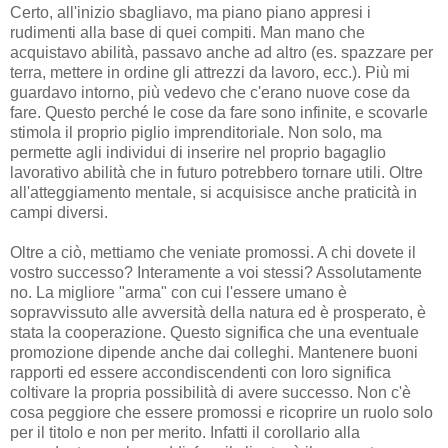
Certo, all'inizio sbagliavo, ma piano piano appresi i
rudimenti alla base di quei compiti. Man mano che
acquistavo abilità, passavo anche ad altro (es. spazzare per
terra, mettere in ordine gli attrezzi da lavoro, ecc.). Più mi
guardavo intorno, più vedevo che c'erano nuove cose da
fare. Questo perché le cose da fare sono infinite, e scovarle
stimola il proprio piglio imprenditoriale. Non solo, ma
permette agli individui di inserire nel proprio bagaglio
lavorativo abilità che in futuro potrebbero tornare utili. Oltre
all'atteggiamento mentale, si acquisisce anche praticità in
campi diversi.
Oltre a ciò, mettiamo che veniate promossi. A chi dovete il
vostro successo? Interamente a voi stessi? Assolutamente
no. La migliore "arma" con cui l'essere umano è
sopravvissuto alle avversità della natura ed è prosperato, è
stata la cooperazione. Questo significa che una eventuale
promozione dipende anche dai colleghi. Mantenere buoni
rapporti ed essere accondiscendenti con loro significa
coltivare la propria possibilità di avere successo. Non c'è
cosa peggiore che essere promossi e ricoprire un ruolo solo
per il titolo e non per merito. Infatti il corollario alla