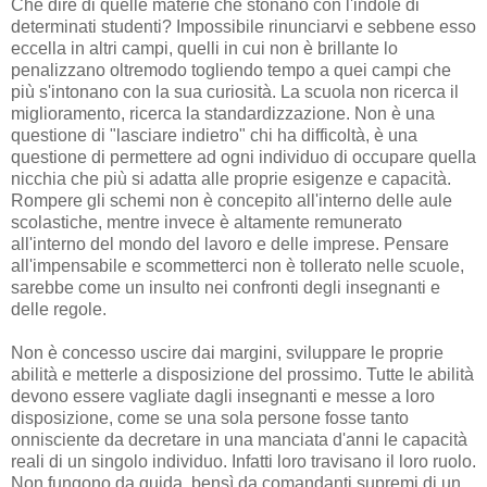
Che dire di quelle materie che stonano con l'indole di
determinati studenti? Impossibile rinunciarvi e sebbene esso
eccella in altri campi, quelli in cui non è brillante lo
penalizzano oltremodo togliendo tempo a quei campi che
più s'intonano con la sua curiosità. La scuola non ricerca il
miglioramento, ricerca la standardizzazione. Non è una
questione di "lasciare indietro" chi ha difficoltà, è una
questione di permettere ad ogni individuo di occupare quella
nicchia che più si adatta alle proprie esigenze e capacità.
Rompere gli schemi non è concepito all'interno delle aule
scolastiche, mentre invece è altamente remunerato
all'interno del mondo del lavoro e delle imprese. Pensare
all'impensabile e scommetterci non è tollerato nelle scuole,
sarebbe come un insulto nei confronti degli insegnanti e
delle regole.
Non è concesso uscire dai margini, sviluppare le proprie
abilità e metterle a disposizione del prossimo. Tutte le abilità
devono essere vagliate dagli insegnanti e messe a loro
disposizione, come se una sola persone fosse tanto
onnisciente da decretare in una manciata d'anni le capacità
reali di un singolo individuo. Infatti loro travisano il loro ruolo.
Non fungono da guida, bensì da comandanti supremi di un