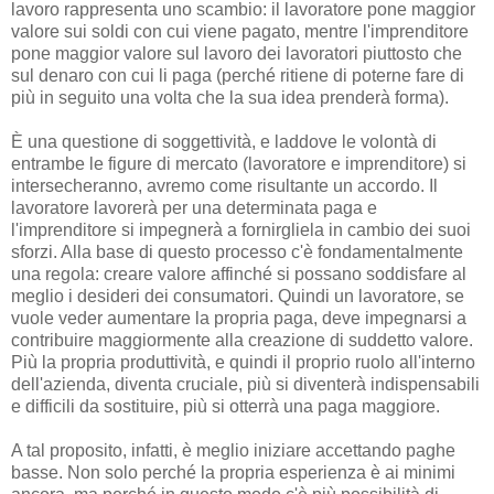
lavoro rappresenta uno scambio: il lavoratore pone maggior
valore sui soldi con cui viene pagato, mentre l'imprenditore
pone maggior valore sul lavoro dei lavoratori piuttosto che
sul denaro con cui li paga (perché ritiene di poterne fare di
più in seguito una volta che la sua idea prenderà forma).
È una questione di soggettività, e laddove le volontà di
entrambe le figure di mercato (lavoratore e imprenditore) si
intersecheranno, avremo come risultante un accordo. Il
lavoratore lavorerà per una determinata paga e
l'imprenditore si impegnerà a fornirgliela in cambio dei suoi
sforzi. Alla base di questo processo c'è fondamentalmente
una regola: creare valore affinché si possano soddisfare al
meglio i desideri dei consumatori. Quindi un lavoratore, se
vuole veder aumentare la propria paga, deve impegnarsi a
contribuire maggiormente alla creazione di suddetto valore.
Più la propria produttività, e quindi il proprio ruolo all'interno
dell'azienda, diventa cruciale, più si diventerà indispensabili
e difficili da sostituire, più si otterrà una paga maggiore.
A tal proposito, infatti, è meglio iniziare accettando paghe
basse. Non solo perché la propria esperienza è ai minimi