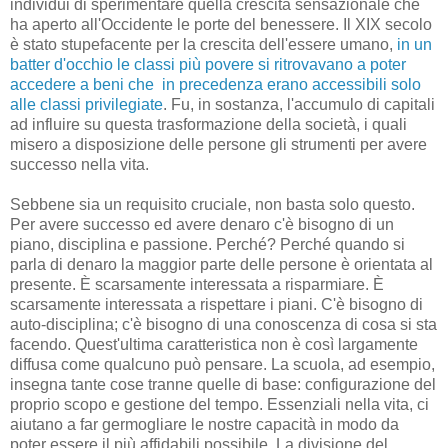
individui di sperimentare quella crescita sensazionale che
ha aperto all'Occidente le porte del benessere. Il XIX secolo
è stato stupefacente per la crescita dell'essere umano,
in un
batter d'occhio le classi più povere si ritrovavano a poter
accedere a beni che in precedenza erano accessibili solo
alle classi privilegiate
. Fu, in sostanza, l'accumulo di capitali
ad influire su questa trasformazione della società, i quali
misero a disposizione delle persone gli strumenti per avere
successo nella vita.
Sebbene sia un requisito cruciale, non basta solo questo.
Per avere successo ed avere denaro c'è bisogno di un
piano, disciplina e passione. Perché? Perché quando si
parla di denaro la maggior parte delle persone è orientata al
presente. È scarsamente interessata a risparmiare. È
scarsamente interessata a rispettare i piani. C'è bisogno di
auto-disciplina; c'è bisogno di una conoscenza di cosa si sta
facendo. Quest'ultima caratteristica non è così largamente
diffusa come qualcuno può pensare. La scuola, ad esempio,
insegna tante cose tranne quelle di base: configurazione del
proprio scopo e gestione del tempo. Essenziali nella vita, ci
aiutano a far germogliare le nostre capacità in modo da
poter essere il più affidabili possibile. La divisione del