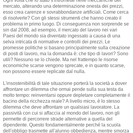
Ogni volta che lo stato s'intromette nelle meccaniche del
mercato, alterando una determinazione onesta dei prezzi,
esso crea carenze e sovrabbondanze artificiali. Come cerca
di risolverle? Con gli stessi strumenti che hanno creato il
problema in primo luogo. Di conseguenza non sorprende se
sin dal 2008, ad esempio, il mercato del lavoro nei vari
Paesi del mondo sia diventato ingessato a causa di una
selva intricata di normative e controlli dei prezzi. Le
promesse politiche si basano principalmente sulla creazione
di posti di lavoro, ma la domanda è: che tipo di lavori? Sono
utili? Nessuno se lo chiede. Ma nel frattempo le risorse
economiche scarse vengono sprecate, e in quanto scarse,
non possono essere replicate dal nulla.
L'insostenibilità di tale situazione porterà la società a dover
affrontare un dilemma che ormai pende sulla sua testa da
molto tempo: reinventarsi oppure depletare completamente il
bacino della ricchezza reale? A livello micro, è lo stesso
dilemma che deve affrontare un qualsiasi lavoratore. La
passività con cui si affaccia al mondo del lavoro, non gli
permette di percorrere strade alternative a quella del
dipendente. Questo fondamentalmente perché la scuola
dell'obbligo trasmette all'alunno obbedienza, mentre smorza