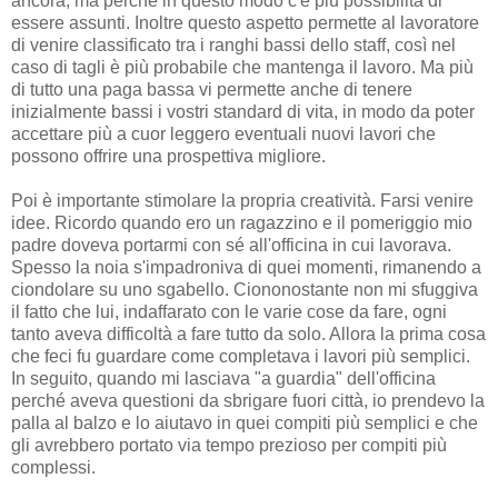
ancora, ma perché in questo modo c'è più possibilità di
essere assunti. Inoltre questo aspetto permette al lavoratore
di venire classificato tra i ranghi bassi dello staff, così nel
caso di tagli è più probabile che mantenga il lavoro. Ma più
di tutto una paga bassa vi permette anche di tenere
inizialmente bassi i vostri standard di vita, in modo da poter
accettare più a cuor leggero eventuali nuovi lavori che
possono offrire una prospettiva migliore.
Poi è importante stimolare la propria creatività. Farsi venire
idee. Ricordo quando ero un ragazzino e il pomeriggio mio
padre doveva portarmi con sé all'officina in cui lavorava.
Spesso la noia s'impadroniva di quei momenti, rimanendo a
ciondolare su uno sgabello. Ciononostante non mi sfuggiva
il fatto che lui, indaffarato con le varie cose da fare, ogni
tanto aveva difficoltà a fare tutto da solo. Allora la prima cosa
che feci fu guardare come completava i lavori più semplici.
In seguito, quando mi lasciava "a guardia" dell'officina
perché aveva questioni da sbrigare fuori città, io prendevo la
palla al balzo e lo aiutavo in quei compiti più semplici e che
gli avrebbero portato via tempo prezioso per compiti più
complessi.