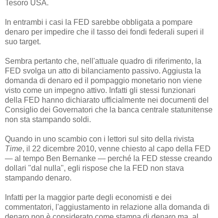
Tesoro USA.
In entrambi i casi la FED sarebbe obbligata a pompare
denaro per impedire che il tasso dei fondi federali superi il
suo target.
Sembra pertanto che, nell'attuale quadro di riferimento, la
FED svolga un atto di bilanciamento passivo. Aggiusta la
domanda di denaro ed il pompaggio monetario non viene
visto come un impegno attivo. Infatti gli stessi funzionari
della FED hanno dichiarato ufficialmente nei documenti del
Consiglio dei Governatori che la banca centrale statunitense
non sta stampando soldi.
Quando in uno scambio con i lettori sul sito della rivista
Time
, il 22 dicembre 2010, venne chiesto al capo della FED
— al tempo Ben Bernanke — perché la FED stesse creando
dollari "dal nulla", egli rispose che la FED non stava
stampando denaro.
Infatti per la maggior parte degli economisti e dei
commentatori, l'aggiustamento in relazione alla domanda di
denaro non è considerato come stampa di denaro ma, al