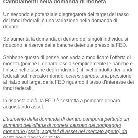
Cambiamenti nella domanda di moneta
Un secondo e potenziale disgregatore del target del tasso
dei fondi federali, è una variazione nella domanda di
denaro.
Se aumenta la domanda di denaro dei singoli individui, si
riducono le riserve delle banche detenute presso la FED.
Sebbene questo di per sé non vada a modificare l'offerta di
moneta (poiché il denaro lascia semplicemente le banche e
finisce nelle tasche degli individui), il livello ridotto dei fondi
federali sul mercato infonde,
ceteris paribus
, una pressione
al rialzo sul target della FED riguardo il tasso d'interesse dei
fondi federali.
In risposta a ciò, la FED è costretta a pompare denaro
acquistando asset.
L'aumento della domanda di denaro comporta pertanto un
aumento dell'offerta di moneta causato dal pompaggio
monetario (ossia, acquisti di asset nel mercato aperto) da
parte della banca centrale
.