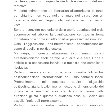
per terra, perciò consapevole dei limiti e dei rischi del mio
tentativo.
Mi sento intimamente un libertarian all'americana e, tanto
per chiarirlo, non vedo nulla di male nel girare con un
deterrente difensivo legato alla cintura e sempre ben in
vista.
Sono un convinto sostenitore della teoria austriaca del ciclo
economico ed aborro la pianificazione centrale in tema
monetario così come il diritto positivo pervasivo ed illimitato.
Odio l'aggressione dell'interventismo economicosociale
come di quello in politica estera.
Ma nego, in questa situazione, alcun senso pratico
all'astensionismo snob perché la guerra è e sarà lunga e
difficile e la secessione individuale tutt'altro che semplice e
risolutiva.
Pertanto, senza contraddizione, voterò contro l'oligarchia
politicofinanziaria internazionale ed i suoi fantocci locali.
Probabilmente mi toccherà subire l'oligarchia
politicofinanziaria locale, ma la riduzione dimensionale del
potere e la sua più facile identificazione vanno nella
direzione giusta e questo è qualcosa assai più vicino del
tracollo finale dell'intero sistema.
Pertanto, appena potrò, voterò e voterò populista