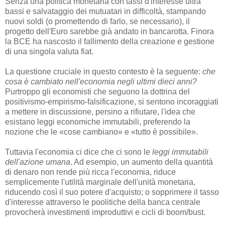
Senza una politica monetaria con tassi d'interesse ultra
bassi e salvataggio dei mutuatari in difficoltà, stampando
nuovi soldi (o promettendo di farlo, se necessario), il
progetto dell'Euro sarebbe già andato in bancarotta. Finora
la BCE ha nascosto il fallimento della creazione e gestione
di una singola valuta fiat.
La questione cruciale in questo contesto è la seguente:
che
cosa è cambiato nell'economia negli ultimi dieci anni?
Purtroppo gli economisti che seguono la dottrina del
positivismo-empirismo-falsificazione, si sentono incoraggiati
a mettere in discussione, persino a rifiutare, l'idea che
esistano leggi economiche immutabili, preferendo la
nozione che le «cose cambiano» e «tutto è possibile».
Tuttavia l'economia ci dice che ci sono le
leggi immutabili
dell'azione umana
. Ad esempio, un aumento della quantità
di denaro non rende più ricca l'economia, riduce
semplicemente l'utilità marginale dell'unità monetaria,
riducendo così il suo potere d'acquisto; o sopprimere il tasso
d'interesse attraverso le poolitiche della banca centrale
provocherà investimenti improduttivi e cicli di boom/bust.