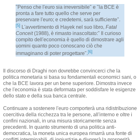
"Penso che l'euro sia irreversibile" e "la BCE è
pronta a fare tutto quello che serve per
preservare l'euro; e credetemi, sarà sufficiente".
[5]
L'avvertimento di Hayek nel suo libro,
Fatal
Conceit
(1988), è rimasto inascoltato:" Il curioso
compito dell'economia è quello di dimostrare agli
uomini quanto poco conoscano ciò che
[6]
immaginano di poter progettare".
Il discorso di Draghi non dovrebbe convincerci che la
politica monetaria si basa su fondamentali economici sani, o
che la BCE lavora per un bene superiore. Dimostra invece
che l'economia è stata deformata per soddisfare le esigenze
dello stato e della sua banca centrale.
Continuare a sostenere l'euro comporterà una ridistribuzione
coercitiva della ricchezza tra le persone, all'interno e oltre i
confini nazionali, in una misura storicamente senza
precedenti. In quanto strumento di una politica anti-
democratica, la moneta unica europea rimarrà una fonte di
conflitti interminabili, di ingiustizie e divorerà la prosperità