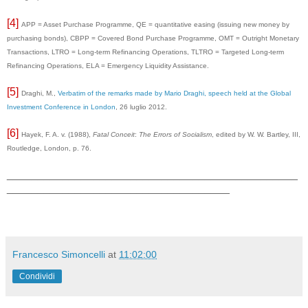
[4]
APP = Asset Purchase Programme, QE = quantitative easing (issuing new money by
purchasing bonds), CBPP = Covered Bond Purchase Programme, OMT = Outright Monetary
Transactions, LTRO = Long-term Refinancing Operations, TLTRO = Targeted Long-term
Refinancing Operations, ELA = Emergency Liquidity Assistance.
[5]
Draghi, M.,
Verbatim of the remarks made by Mario Draghi, speech held at the Global
Investment Conference in London
, 26 luglio 2012.
[6]
Hayek, F. A. v. (1988),
Fatal Conceit
:
The Errors of Socialism
, edited by W. W. Bartley, III,
Routledge, London, p. 76.
_______________________________________________
____________________________________
Francesco Simoncelli
at
11:02:00
Condividi