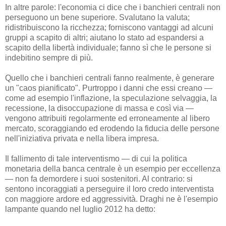
In altre parole: l'economia ci dice che i banchieri centrali non
perseguono un bene superiore. Svalutano la valuta;
ridistribuiscono la ricchezza; forniscono vantaggi ad alcuni
gruppi a scapito di altri; aiutano lo stato ad espandersi a
scapito della libertà individuale; fanno sì che le persone si
indebitino sempre di più.
Quello che i banchieri centrali fanno realmente, è generare
un "caos pianificato". Purtroppo i danni che essi creano —
come ad esempio l'inflazione, la speculazione selvaggia, la
recessione, la disoccupazione di massa e così via —
vengono attribuiti regolarmente ed erroneamente al libero
mercato, scoraggiando ed erodendo la fiducia delle persone
nell'iniziativa privata e nella libera impresa.
Il fallimento di tale interventismo — di cui la politica
monetaria della banca centrale è un esempio per eccellenza
— non fa demordere i suoi sostenitori. Al contrario: si
sentono incoraggiati a perseguire il loro credo interventista
con maggiore ardore ed aggressività. Draghi ne è l'esempio
lampante quando nel luglio 2012 ha detto: