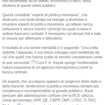
non troverebbe alcun difetto, economico o etico, nella
struttura di questi istituti pubblici.
Questi cosiddetti "esperti di politica monetaria", che
dedicano così tanto tempo ed energie a diventare e
rimanere esperti di politica monetaria, accettano senza
esitazione e senza riserve i principi sui quali si basa il
settore bancario centrale: il monopolio sul denaro fiat e tutte
le misure per affermarlo e difenderlo.
Il risultato di una simile mentalità è il seguente: "Una volta
stabilito l'apparato, il suo futuro sviluppo sarà modellato da
ciò che quelli che hanno scelto di servirlo considerano come
[3]
le sue necessità".
Così F. A. Hayek spiegò l'irrefrenabile
natura espansiva di un'agenzia monopolistica come la
banca centrale.
Gli esperti, che accolgono appieno le esigenze dello stato e
delle banche, renderanno la politica monetaria sempre più
complessa e incomprensibile al grande pubblico. Basti
pensare alle abbreviazioni confuse che la BCE utilizza,
come ad esempio, APP, QE, CBPP, OMT, LTRO, TLTRO,
[4]