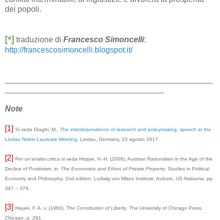
dei popoli.
[*]
traduzione di
Francesco Simoncelli
:
http://francescosimoncelli.blogspot.it/
_______________________________________________
____________________________________
Note
[1]
Si veda Draghi, M.,
The interdependence of research and policymaking, speech at the
Lindau Nobel Laureate Meeting
, Lindau, Germany, 23 agosto 2017.
[2]
Per un'analisi critica si veda Hoppe, H.-H. (2006), Austrian Rationalism in the Age of the
Decline of Positivism, in:
The Economics and Ethics of Private Property
. Studies in Political
Economy and Philosophy, 2nd edition, Ludwig von Mises Institute, Auburn, US Alabama, pp.
347 – 379.
[3]
Hayek, F. A. v. (1960),
The Constitution of Liberty
, The University of Chicago Press,
Chicago, p. 291.