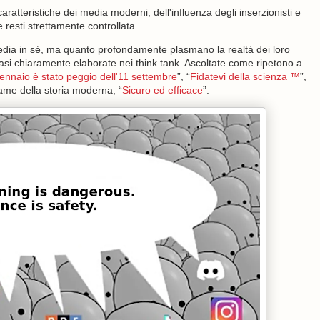
aratteristiche dei media moderni, dell'influenza degli inserzionisti e
resti strettamente controllata.
edia in sé, ma quanto profondamente plasmano la realtà dei loro
si chiaramente elaborate nei think tank. Ascoltate come ripetono a
gennaio è stato peggio dell'11 settembre
”, “
Fidatevi della scienza ™
”,
ame della storia moderna, “
Sicuro ed efficace
”.