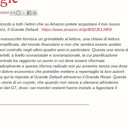
uzioni
icordo a tutti i lettori che su Amazon potete acquistare il mio nuovo
ibro, Il Grande Default :
https://www.amazon.it/dp/B0DJK1J4K9
l manoscritto fornisce un grimaldello al lettore, una chiave di lettura
emplificata, del mondo finanziario e non che sembra essere andato
uori controllo negli ultimi quattro anni in particolare. Questa una storia d
artelli, a livello sovrastatale e sovranazionale, la cui pianificazione
entrale ha raggiunto un punto in cui deve essere riformata
adicalmente e questa riforma radicale non pu avvenire senza una dose
i dolore economico che potrebbe mettere a repentaglio la loro autorit .
a qui la risposta al Grande Default attraverso il Grande Reset. Questa
a storia di un coyote, che quando non riesce a sfamarsi all'esterno
i del G7, dove i sei membri restanti hanno iniziato a fagocitare il
_______________________________________