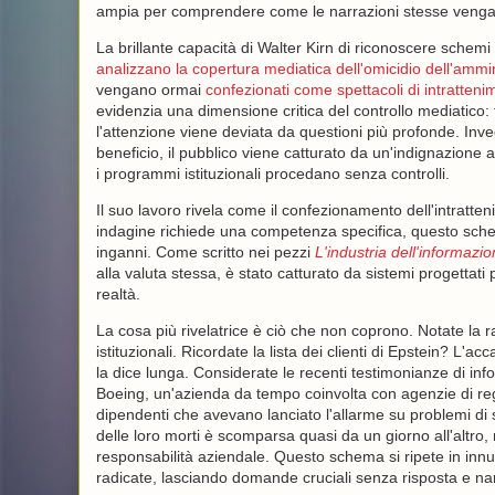
ampia per comprendere come le narrazioni stesse vengan
La brillante capacità di Walter Kirn di riconoscere schemi ri
analizzano la copertura mediatica dell'omicidio dell'ammi
vengano ormai
confezionati come spettacoli di intratteni
evidenzia una dimensione critica del controllo mediatico: 
l'attenzione viene deviata da questioni più profonde. Invece
beneficio, il pubblico viene catturato da un'indignazione
i programmi istituzionali procedano senza controlli.
Il suo lavoro rivela come il confezionamento dell'intratten
indagine richiede una competenza specifica, questo schem
inganni. Come scritto nei pezzi
L'industria dell'informazi
alla valuta stessa, è stato catturato da sistemi progettat
realtà.
La cosa più rivelatrice è ciò che non coprono. Notate la 
istituzionali. Ricordate la lista dei clienti di Epstein? L'
la dice lunga. Considerate le recenti testimonianze di in
Boeing, un'azienda da tempo coinvolta con agenzie di re
dipendenti che avevano lanciato l'allarme su problemi di 
delle loro morti è scomparsa quasi da un giorno all'altro,
responsabilità aziendale. Questo schema si ripete in innum
radicate, lasciando domande cruciali senza risposta e nar