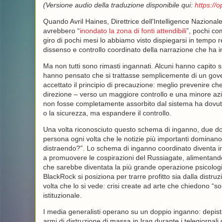
(Versione audio della traduzione disponibile qui:
https://
Quando Avril Haines, Direttrice dell'Intelligence Naziona
avrebbero “
inondato la zona di fonti attendibili
”, pochi co
giro di pochi mesi lo abbiamo visto dispiegarsi in tempo r
dissenso e controllo coordinato della narrazione che ha
Ma non tutti sono rimasti ingannati. Alcuni hanno capito s
hanno pensato che si trattasse semplicemente di un gove
accettato il principio di precauzione: meglio prevenire ch
direzione – verso un maggiore controllo e una minore az
non fosse completamente assorbito dal sistema ha dovuto 
o la sicurezza, ma espandere il controllo.
Una volta riconosciuto questo schema di inganno, due 
persona ogni volta che le notizie più importanti dominano 
distraendo?”. Lo schema di inganno coordinato diventa i
a promuovere le cospirazioni del Russiagate, alimentando
che sarebbe diventata la più grande operazione psicologica
BlackRock si posiziona per trarre profitto sia dalla distr
volta che lo si vede: crisi create ad arte che chiedono “so
istituzionale.
I media generalisti operano su un doppio inganno: depist
armi di distruzione di massa in Iraq durante i telegiornali 