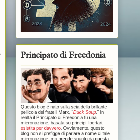
Principato di Freedonia
i
Questo blog è nato sulla scia della brillante
pellicola dei fratelli Marx, "
Duck Soup
." In
realtà il Principato di Freedonia fu una
micronazione, basata su principi libertari,
esistita per davvero
. Ovviamente, questo
blog non si prefigge di parlare a nome di tale
micronazione, ma prende spunto da questa