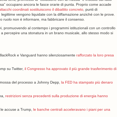
russa” occupano ancora le fasce orarie di punta. Proprio come accade
attacchi coordinati sostituiscono il dibattito concreto
, punti di
 legittime vengono liquidate con la diffamazione anziché con le prove.
ro ruolo non è informare, ma fabbricare il consenso.
ivi, promuovendo al contempo i programmi istituzionali con un controllo
 a percepire una stonatura in un brano musicale, allo stesso modo si
, BlackRock e Vanguard hanno silenziosamente
rafforzato la loro presa
ump su Twitter,
il Congresso ha approvato il più grande trasferimento di
i mossa del processo a Johnny Depp,
la FED ha stampato più denaro
ina,
restrizioni senza precedenti sulla produzione di energia hanno
so le accuse a Trump,
le banche centrali acceleravano i piani per una