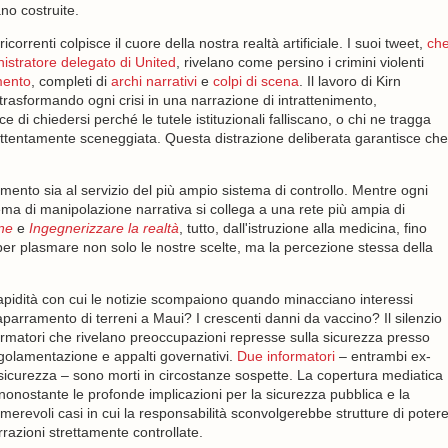
o costruite.
correnti colpisce il cuore della nostra realtà artificiale. I suoi tweet,
ch
nistratore delegato di United
, rivelano come persino i crimini violenti
mento
, completi di
archi narrativi
e
colpi di scena
. Il lavoro di Kirn
trasformando ogni crisi in una narrazione di intrattenimento,
 di chiedersi perché le tutele istituzionali falliscano, o chi ne tragga
 attentamente sceneggiata. Questa distrazione deliberata garantisce che
imento sia al servizio del più ampio sistema di controllo. Mentre ogni
a di manipolazione narrativa si collega a una rete più ampia di
one
e
Ingegnerizzare la realtà
, tutto, dall'istruzione alla medicina, fino
i per plasmare non solo le nostre scelte, ma la percezione stessa della
rapidità con cui le notizie scompaiono quando minacciano interessi
accaparramento di terreni a Maui? I crescenti danni da vaccino? Il silenzio
formatori che rivelano preoccupazioni represse sulla sicurezza presso
golamentazione e appalti governativi.
Due informatori
– entrambi ex-
sicurezza – sono morti in circostanze sospette. La copertura mediatica
 nonostante le profonde implicazioni per la sicurezza pubblica e la
erevoli casi in cui la responsabilità sconvolgerebbe strutture di poter
razioni strettamente controllate.