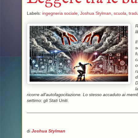
Labels:
ingegneria sociale
,
Joshua Stylman
,
scuola
,
trad
R
l
I
s
f
c
c
r
d
D
l
ricorre all'autofagocitazione. Lo stesso accaduto ai membr
settimo: gli Stati Uniti.
_____________________________________________
di
Joshua Stylman