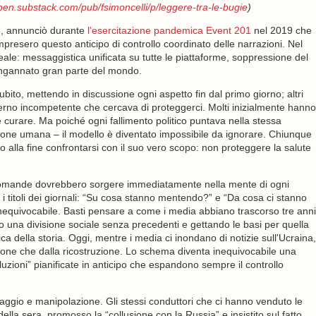
open.substack.com/pub/fsimoncelli/p/leggere-tra-le-bugie
)
le, annunciò durante
l'esercitazione pandemica Event 201
nel 2019 che
mpresero questo anticipo di controllo coordinato delle narrazioni. Nel
eale: messaggistica unificata su tutte le piattaforme, soppressione del
 ingannato gran parte del mondo.
ubito, mettendo in discussione ogni aspetto fin dal primo giorno; altri
rno incompetente che cercava di proteggerci. Molti inizialmente hanno
e curare. Ma poiché ogni fallimento politico puntava nella stessa
ione umana – il modello è diventato impossibile da ignorare. Chiunque
alla fine confrontarsi con il suo vero scopo: non proteggere la salute
domande dovrebbero sorgere immediatamente nella mente di ogni
i titoli dei giornali: “Su cosa stanno mentendo?” e “Da cosa ci stanno
nequivocabile. Basti pensare a come i media abbiano trascorso tre anni
 una divisione sociale senza precedenti e gettando le basi per quella
 della storia. Oggi, mentre i media ci inondano di notizie sull'Ucraina,
uzione che dalla ricostruzione. Lo schema diventa inequivocabile una
luzioni” pianificate in anticipo che espandono sempre il controllo
aggio e manipolazione. Gli stessi conduttori che ci hanno venduto le
della sera, promosso la “collusione con la Russia” e insistito sul fatto