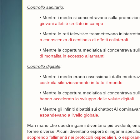
Controllo sanitario
:
• Mentre i media si concentravano sulla promozione
giovani atleti è crollato in campo
.
• Mentre le reti televisive trasmettevano ininterrot
a conoscenza di centinaia di effetti collaterali
.
• Mentre la copertura mediatica si concentrava sull
di mortalità in eccesso allarmanti
.
Controllo digitale
:
• Mentre i media erano ossessionati dalla moderazi
costruita silenziosamente in tutto il mondo
.
• Mentre la copertura mediatica si concentrava sull
hanno accelerato lo sviluppo delle valute digitali
.
• Mentre gli infiniti dibattiti sui chatbot AI dominavano
espandevano a livello globale
.
Man mano che questi inganni diventano più evidenti, eme
forme diverse. Alcuni diventano esperti di inganni speci
scoprendo fallimenti nei protocolli ospedalieri
, o
esploran