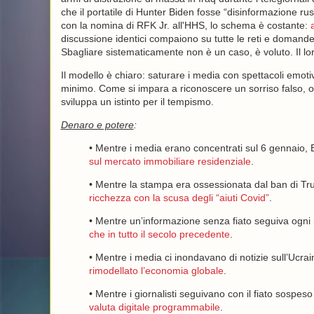
che il portatile di Hunter Biden fosse “disinformazione 
con la nomina di RFK Jr. all'HHS, lo schema è costante:
discussione identici compaiono su tutte le reti e domande
Sbagliare sistematicamente non è un caso, è voluto. Il lo
Il modello è chiaro: saturare i media con spettacoli emot
minimo. Come si impara a riconoscere un sorriso falso, o
sviluppa un istinto per il tempismo.
Denaro e potere
:
• Mentre i media erano concentrati sul 6 gennaio
sul mercato immobiliare residenziale
.
• Mentre la stampa era ossessionata dal ban di Tr
ricchezza con la scusa degli “aiuti Covid”
.
• Mentre un’informazione senza fiato seguiva ogn
che in tutto il secolo precedente
.
• Mentre i media ci inondavano di notizie sull’Ucra
rimodellato l’economia globale
.
• Mentre i giornalisti seguivano con il fiato sospe
valuta digitale programmabile
.