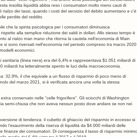
sta insolita liquidità abbia reso i consumatori molto meno cauti di
rialzo dei tassi, quando i costi del servizio del debito aumentano e c'è
lle perdite del reddito.
e che la spinta psicologica per i consumatori diminuisca
petto alla semplice riduzione dei saldi in dollari. Allo stesso tempo è
into al rialzo man mano che ritorna la cautela nell’economia di Main
cali che si sono riversati nell’economia nel periodo compreso tra marzo 2020
 modelli economici.
si sanitaria (linea nera) era del 6,4% e rappresentava $1.051 miliardi di
0 miliardi ha letteralmente spento le luci della macroeconomia.
ima: 32,9%, il che equivale a un flusso di risparmio di poco meno di
molo del marzo 2021, si è verificata ancora una volta la stessa
o extra conservato nelle “celle frigorifere”. Gli sciocchi di Washington
omia semi-chiusa che non aveva nessun posto dove andare se non nei
nversione di tendenza: il cubetto di ghiaccio del risparmio in eccesso si
ndo l’esaurimento della riserva di liquidità da $4.000 miliardi delle
 nelle finanze dei consumatori. Di conseguenza il tasso di risparmio minim