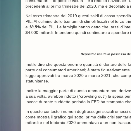
consumatori – depositi e valuta – e il reddito nazionale. T
precedenti al primo trimestre del 2020, ma è decollato a r
Nel terzo trimestre del 2019 questi saldi di cassa spendi
PIL. Al culmine dello tsunami di stimoli fiscali nel terzo tr
e
18,5%
del PIL. Le famiglie hanno detto che, tassi d'inte
$4.000 miliardi. Intendono quindi continuare a spendere
Depositi e valuta in possesso del
Inutile dire che questa enorme quantità di denaro delle fa
parte dei consumatori americani; è stata figurativamente la
legge approvati tra marzo 2020 e marzo 2021, che compl
statunitense.
Inoltre la maggior parte di questo ammontare non derivava
a sua volta, avrebbe ridotto (“crowding out”) la spesa per 
Invece durante suddetto periodo la FED ha stampato circa 
In questo contesto i numeri degli assegni sociali emessi
come mostra il grafico qui sotto, prima della crisi sanitari
miliardi e nel febbraio 2020 ammontava a un non trascur