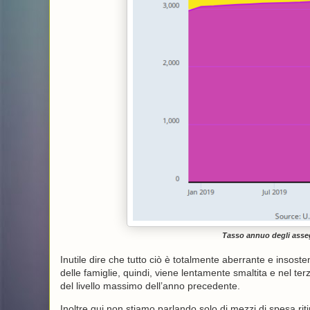
Tasso annuo degli asseg
Inutile dire che tutto ciò è totalmente aberrante e insosten
delle famiglie, quindi, viene lentamente smaltita e nel terz
del livello massimo dell’anno precedente.
Inoltre qui non stiamo parlando solo di mezzi di spesa riti