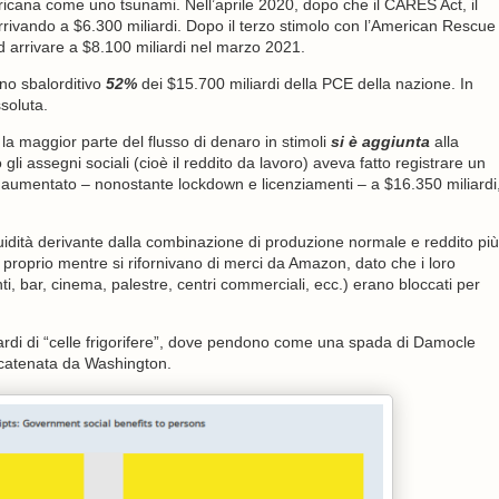
mericana come uno tsunami. Nell’aprile 2020, dopo che il CARES Act, il
rrivando a $6.300 miliardi. Dopo il terzo stimolo con l’American Rescue
d arrivare a $8.100 miliardi nel marzo 2021.
no sbalorditivo
52%
dei $15.700 miliardi della PCE della nazione. In
soluta.
la maggior parte del flusso di denaro in stimoli
si è aggiunta
alla
gli assegni sociali (cioè il reddito da lavoro) aveva fatto registrare un
 aumentato – nonostante lockdown e licenziamenti – a $16.350 miliardi
quidità derivante dalla combinazione di produzione normale e reddito più
 proprio mentre si rifornivano di merci da Amazon, dato che i loro
nti, bar, cinema, palestre, centri commerciali, ecc.) erano bloccati per
liardi di “celle frigorifere”, dove pendono come una spada di Damocle
 scatenata da Washington.