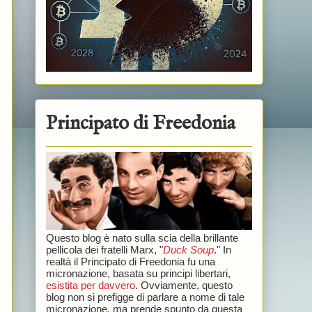
Principato di Freedonia
Questo blog è nato sulla scia della brillante
pellicola dei fratelli Marx, "
Duck Soup
." In
realtà il Principato di Freedonia fu una
micronazione, basata su principi libertari,
esistita per davvero
. Ovviamente, questo
blog non si prefigge di parlare a nome di tale
micronazione, ma prende spunto da questa