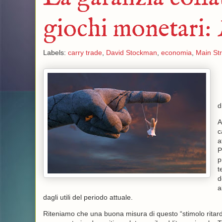
giochi monetari:
Labels:
carry trade
,
David Stockman
,
economia
,
Main Str
d
A
c
a
P
p
t
d
a
dagli utili del periodo attuale.
Riteniamo che una buona misura di questo “stimolo ritardat