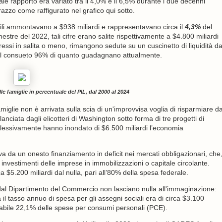
ale rapporto era variato tra il 4,0% e il 6,5% durante i due decenni
azzo come raffigurato nel grafico qui sotto.
bili ammontavano a $938 miliardi e rappresentavano circa il
4,3%
del
imestre del 2022, tali cifre erano salite rispettivamente a $4.800 miliardi
ressi in salita o meno, rimangono sedute su un cuscinetto di liquidità d
 il consueto 96% di quanto guadagnano attualmente.
le famiglie in percentuale del PIL, dal 2000 al 2024
miglie non è arrivata sulla scia di un'improvvisa voglia di risparmiare d
nciata dagli elicotteri di Washington sotto forma di tre progetti di
essivamente hanno inondato di $6.500 miliardi l’economia
 da un onesto finanziamento in deficit nei mercati obbligazionari, che
investimenti delle imprese in immobilizzazioni o capitale circolante.
$5.200 miliardi dal nulla, pari all’80% della spesa federale.
 dal Dipartimento del Commercio non lasciano nulla all'immaginazione:
a il tasso annuo di spesa per gli assegni sociali era di circa $3.100
abile 22,1% delle spese per consumi personali (PCE).