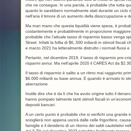
che ne consegue. In una parola, è probabile che tutta que
quanto lo sarebbero normalmente stati durante un ciclo di 
nell'aria il timore di un aumento della disoccupazione e de
Ma man mano che questa liquidità viene spesa, è probabil
costantemente e probabilmente in proporzione maggiore ris
probabile che l’attuale tasso di risparmio basso venga sp
Street. Infatti la follia di $6,.500 miliardi in stimoli fis
e marzo 2021 ha letteralmente distrutto i normali flussi e
Pertanto, nel dicembre 2019, il tasso di risparmio pre-cri
risparmi annui. Ma nell’aprile 2020 il CARES Act da $2.30
Il tasso di risparmio è salito a un ritmo mai raggiunto pr
$6.000 miliardi su base annua. E quando è arrivato lo sti
aberrazione.
Inutile dire che è da lì che ha avuto origine tutto il denar
hanno pompato talmente tanti stimoli fiscali in un’econ
depositi bancari.
A un certo punto è probabile che si verifichi una grande i
scioglierà non appena uscirà dalle celle frigorifere, causa
famiglie e il desiderio di un ritorno dei saldi cautelativi