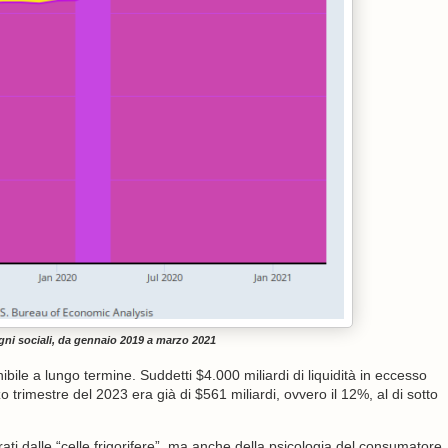
ni sociali, da gennaio 2019 a marzo 2021
ibile a lungo termine. Suddetti $4.000 miliardi di liquidità in eccesso
o trimestre del 2023 era già di $561 miliardi, ovvero il 12%, al di sotto
rati dalle “celle frigorifere”, ma anche della psicologia del consumatore