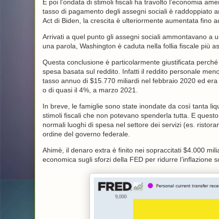
E poi l’ondata di stimoli fiscali ha travolto l’economia a
tasso di pagamento degli assegni sociali è raddoppiato a
Act di Biden, la crescita è ulteriormente aumentata fino a
Arrivati a quel punto gli assegni sociali ammontavano a u
una parola, Washington è caduta nella follia fiscale più as
Questa conclusione è particolarmente giustificata perché 
spesa basata sul reddito. Infatti il reddito personale meno 
tasso annuo di $15.770 miliardi nel febbraio 2020 ed era
o di quasi il 4%, a marzo 2021.
In breve, le famiglie sono state inondate da così tanta li
stimoli fiscali che non potevano spenderla tutta. E questo
normali luoghi di spesa nel settore dei servizi (es. ristora
ordine del governo federale.
Ahimè, il denaro extra è finito nei sopraccitati $4.000 mi
economica sugli sforzi della FED per ridurre l’inflazione