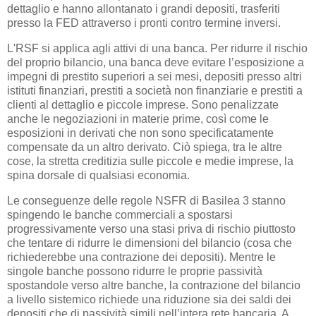
dettaglio e hanno allontanato i grandi depositi, trasferiti
presso la FED attraverso i pronti contro termine inversi.
L'RSF si applica agli attivi di una banca. Per ridurre il rischio
del proprio bilancio, una banca deve evitare l’esposizione a
impegni di prestito superiori a sei mesi, depositi presso altri
istituti finanziari, prestiti a società non finanziarie e prestiti a
clienti al dettaglio e piccole imprese. Sono penalizzate
anche le negoziazioni in materie prime, così come le
esposizioni in derivati che non sono specificatamente
compensate da un altro derivato. Ciò spiega, tra le altre
cose, la stretta creditizia sulle piccole e medie imprese, la
spina dorsale di qualsiasi economia.
Le conseguenze delle regole NSFR di Basilea 3 stanno
spingendo le banche commerciali a spostarsi
progressivamente verso una stasi priva di rischio piuttosto
che tentare di ridurre le dimensioni del bilancio (cosa che
richiederebbe una contrazione dei depositi). Mentre le
singole banche possono ridurre le proprie passività
spostandole verso altre banche, la contrazione del bilancio
a livello sistemico richiede una riduzione sia dei saldi dei
depositi che di passività simili nell’intera rete bancaria. A