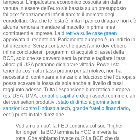
tempesta. L'impalcatura economico costruita sin dalla
venuta in essere dell'euro s'è basata su un presupposto
fallace: finanziamenti infiniti tramite il mercato degli
eurodollari. Ora che le festa è finita il panico dilaga e non c'è
alcuna remora a mandare al macello in prima linea
contribuenti e imprese. La
direttiva sulle case green
approvata di recente dal Parlamento europeo è un indizio in
tal direzione. Senza contare che quest'anno dovrebbero
infine concludersi i programmi di acquisti di asset della
BCE, solo che se davvero sarà la prima e tagliare i tassi
allora gli USA potranno dichiarare vittoria. Powell sta
tenendo così i alti i tassi proprio per tal motivo, non ha
necessità di continuare a rialzarli; è fiducioso che l'Europa si
possa scavare la fossa da sola anche al livello di tassi
raggiunto adesso. Tutta l'espansione burocratica europea
(es. DSA, DMA,
controllo capillare
degli aspetti commerciali
dei vari settori produttivi,
stato di diritto a giorni alterni
,
sanzioni contro l'industria tech
,
grande fratello finanziario
,
ecc.) punta in tale direzione.
Vediamo un po': la FED continua col suo "higher
for longer", la BOJ termina la YCC e inverte la
rotta. Che abbiamo invece qui? La BCE che da