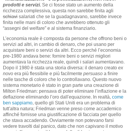
prodotti e servizi.
Se ci fosse stato un aumento della
ricchezza complessiva, questa non sarebbe finita agli
schiavi
salariati che se la guadagnavano, sarebbe invece
finita nelle mani di coloro che avrebbero ottenuto gli
“assegni del welfare” e al sistema finanziario.
L’economia reale è composta da persone che offrono beni o
servizi ad altri, in cambio di denaro, che poi usano per
acquistare beni o servizi da altri. Ecco perché l’economia
pre-1980 andava bene: fornire beni o servizi migliori
aumentava la ricchezza reale, quindi i salari aumentavano.
Dopo il 1980 è stata una storia diversa: il denaro creato
ex
novo
era più flessibile e più facilmente
persuaso
a finire
nelle tasche di coloro che lo controllavano. Questo nuovo
sistema monetario è stato in gran parte una creazione di
Milton Friedman: pensava di poter eliminare l’inflazione e la
deflazione eliminando l’oro dall'equazione. In realtà,
come
ben sappiamo
, quello gli Stati Uniti era un problema di
tutt'altra natura; Friedman venne preso come accademico
affinché fornisse una giustificazione di facciata per quello
che stava accadendo. Ovviamente non potevano farsi
vedere travolti dal panico, dato che non capivano il motivo