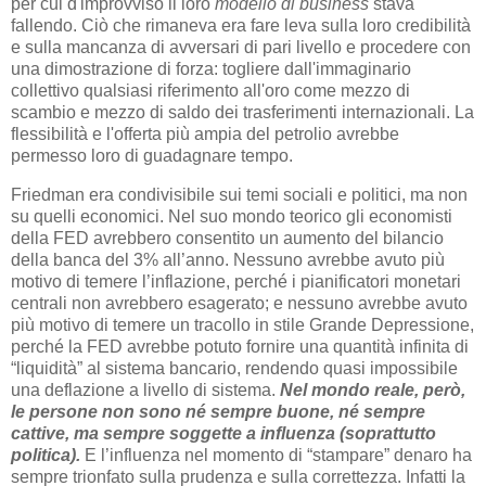
per cui d'improvviso il loro
modello di business
stava
fallendo. Ciò che rimaneva era fare leva sulla loro credibilità
e sulla mancanza di avversari di pari livello e procedere con
una dimostrazione di forza: togliere dall'immaginario
collettivo qualsiasi riferimento all'oro come mezzo di
scambio e mezzo di saldo dei trasferimenti internazionali. La
flessibilità e l'offerta più ampia del petrolio avrebbe
permesso loro di guadagnare tempo.
Friedman era condivisibile sui temi sociali e politici, ma non
su quelli economici. Nel suo mondo teorico gli economisti
della FED avrebbero consentito un aumento del bilancio
della banca del 3% all’anno. Nessuno avrebbe avuto più
motivo di temere l’inflazione, perché i pianificatori monetari
centrali non avrebbero esagerato; e nessuno avrebbe avuto
più motivo di temere un tracollo in stile Grande Depressione,
perché la FED avrebbe potuto fornire una quantità infinita di
“liquidità” al sistema bancario, rendendo quasi impossibile
una deflazione a livello di sistema.
Nel mondo reale, però,
le persone non sono né sempre buone, né sempre
cattive, ma sempre soggette a influenza (soprattutto
politica).
E l’influenza nel momento di “stampare” denaro ha
sempre trionfato sulla prudenza e sulla correttezza. Infatti la