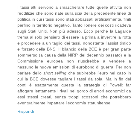
I tassi alti servono a smascherare tutte quelle attività non
redditizie che sono nate sulla scia della precedente linea di
politica in cui i tassi sono stati abbassati artificialmente, finiti
perfino in territorio negativo. Tanto l'onere dei costi ricadeva
sugli Stati Uniti. Non più adesso. Ecco perché la Lagarde
trema al solo pensiero di essere la prima a invertire la rotta
e procedere a un taglio dei tassi, nonostante l'assist timido
e forzato della BNS. Il bilancio della BCE è per gran parte
sommerso (a causa della NIRP del decennio passato) e la
Commissione europea non riuscirebbe a vendere a
nessuno le nuove emissioni di eurobond di guerra. Per non
parlare dello
short selling
che subirebbe l'euro nel caso in
cui la BCE dovesse tagliare i tassi da sola. Ma in fin dei
conti è esattamente questa la strategia di Powell: far
affogare lentamente i rivali nel gorgo di errori economici da
essi stessi creati, senza troppi scossoni che potrebbero
eventualmente impattare l'economia statunitense.
Rispondi