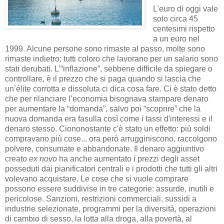
L'euro di oggi vale
solo circa 45
centesimi rispetto
a un euro nel
1999. Alcune persone sono rimaste al passo, molte sono
rimaste indietro; tutti coloro che lavorano per un salario sono
stati derubati. L’“inflazione”, sebbene difficile da spiegare o
controllare, è il prezzo che si paga quando si lascia che
un’élite corrotta e dissoluta ci dica cosa fare. Ci è stato detto
che per rilanciare l’economia bisognava stampare denaro
per aumentare la “domanda”, salvo poi “scoprire” che la
nuova domanda era fasulla così come i tassi d'interessi e il
denaro stesso. Ciononostante c'è stato un effetto: più soldi
compravano più cose... ora però arrugginiscono, raccolgono
polvere, consumate e abbandonate. Il denaro aggiuntivo
creato
ex novo
ha anche aumentato i prezzi degli asset
posseduti dai pianificatori centrali e i prodotti che tutti gli altri
volevano acquistare. Le cose che si vuole comprare
possono essere suddivise in tre categorie: assurde, inutili e
pericolose. Sanzioni, restrizioni commerciali, sussidi a
industrie selezionate, programmi per la diversità, operazioni
di cambio di sesso, la lotta alla droga, alla povertà, al