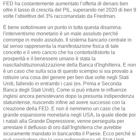
FED ha costantemente aumentato l’offerta di denaro ben
oltre il tasso di crescita del PIL, superando nel 2020 di ben 9
volte l’obiettivo del 3% raccomandato da Friedman.
È bene sottolineare un punto in tutta questa disamina:
l'interventismo monetario è un male assoluto perché
corrompe in modo assoluto. Il sistema bancario centrale in
tal senso rappresenta la manifestazione fisica di tale
concetto e il vero cancro che ha contorto/distorto la
prosperità e il benessere umano è stata la
nascita/istituzionalizzazione della Banca d'Inghilterra. E non
è un caso che sulla scia di questo scempio si sia provato a
istituire una cosa del genere per ben due volte negli Stati
Uniti, fallendo in entrambi i casi (es. Prima e Seconda
Banca degli Stati Uniti). Come si può intuire le influenze
inglesi ancora persistevano dopo la presunta indipendenza
statunitense, riuscendo infine ad avere successo con la
creazione della FED. E non è nemmeno un caso che la
grande espansione monetaria negli USA, la quale diede poi
i natali alla Grande Depressione, venne perseguita per
arrestare il deflusso di oro dall'Inghilterra che avrebbe
sicuramente mandato in bancarotta il Paese. Ecco perché si
può concludere che la
vera
indipendenza gli Stati Uniti