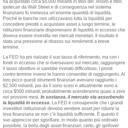
ha acquistato circa $5.000 miliardi in titoli del Tesoro e titoli
ipotecari da Wall Street e di conseguenza nel sistema
finanziario fu immessa un’enorme quantità di liquidità.
Poiché le banche non utilizzavano tutta la liquidità per
concedere prestiti o acquistare asset a lungo termine, le
istituzioni finanziarie disponevano di liquidità in eccesso che
doveva essere investita nei mercati monetari. Il risultato è
stata una pressione al ribasso sui rendimenti a breve
termine.
La FED ha poi rialzato il suo tasso di riferimento, ma con i
fondi in eccesso che si riversavano sul mercato, raggiungere
il tasso obiettivo si sarebbe rivelato difficoltoso. I pronti
contro termine inversi le hanno consentito di raggiungerlo. Al
loro picco questi strumenti finanziari avevano raggiunto i
$2.500 miliardi, poi da lì sono scesi e attualmente sono a
circa $500 miliardi; probabilmente scenderanno quasi a zero
nei prossimi mesi.
In sostanza, il mercato sta assorbendo
la liquidità in eccesso.
La FED è consapevole che i grandi
investitori istituzionali devono vendere asset per ridurre la
leva finanziaria se non c’è liquidità sufficiente. È questo il
suo approccio per sgonfiare, in modo quanto più ordinato
possibile, la bolla degli asset finanziari; certo, gli
spillover