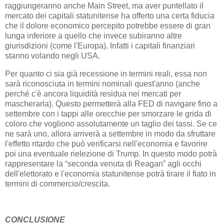
raggiungeranno anche Main Street, ma aver puntellato il
mercato dei capitali statunitense ha offerto una certa fiducia
che il dolore economico percepito potrebbe essere di gran
lunga inferiore a quello che invece subiranno altre
giurisdizioni (come l'Europa). Infatti i capitali finanziari
stanno volando negli USA.
Per quanto ci sia già recessione in termini reali, essa non
sarà riconosciuta in termini nominali quest'anno (anche
perché c'è ancora liquidità residua nei mercati per
mascherarla). Questo permetterà alla FED di navigare fino a
settembre con i tappi alle orecchie per smorzare le grida di
coloro che vogliono assolutamente un taglio dei tassi. Se ce
ne sarà uno, allora arriverà a settembre in modo da sfruttare
l'effetto ritardo che può verificarsi nell'economia e favorire
poi una eventuale rielezione di Trump. In questo modo potrà
rappresentare la “seconda venuta di Reagan” agli occhi
dell'elettorato e l'economia statunitense potrà tirare il fiato in
termini di commercio/crescita.
CONCLUSIONE