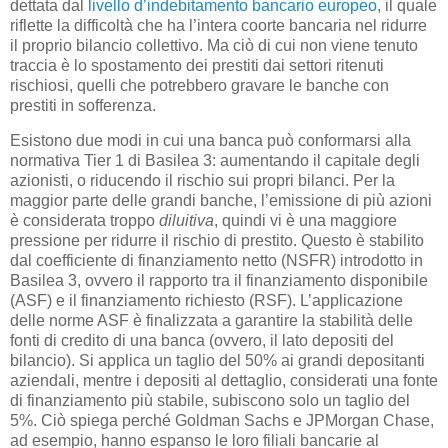
dettata dal
livello d’indebitamento bancario europeo
, il quale
riflette la difficoltà che ha l’intera coorte bancaria nel ridurre
il proprio bilancio collettivo. Ma ciò di cui non viene tenuto
traccia è lo spostamento dei prestiti dai settori ritenuti
rischiosi, quelli che potrebbero gravare le banche con
prestiti in sofferenza.
Esistono due modi in cui una banca può conformarsi alla
normativa Tier 1 di Basilea 3: aumentando il capitale degli
azionisti, o riducendo il rischio sui propri bilanci. Per la
maggior parte delle grandi banche, l’emissione di più azioni
è considerata troppo
diluitiva
, quindi vi è una maggiore
pressione per ridurre il rischio di prestito. Questo è stabilito
dal coefficiente di finanziamento netto (NSFR) introdotto in
Basilea 3, ovvero il rapporto tra il finanziamento disponibile
(ASF) e il finanziamento richiesto (RSF). L’applicazione
delle norme ASF è finalizzata a garantire la stabilità delle
fonti di credito di una banca (ovvero, il lato depositi del
bilancio). Si applica un taglio del 50% ai grandi depositanti
aziendali, mentre i depositi al dettaglio, considerati una fonte
di finanziamento più stabile, subiscono solo un taglio del
5%. Ciò spiega perché Goldman Sachs e JPMorgan Chase,
ad esempio, hanno espanso le loro filiali bancarie al