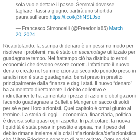
sola vuole dettare il passo. Semmai dovesse
tagliare i tassi a giugno, partirà uno short da
paura sull'euro.
https://t.co/kj3hNSLJso
— Francesco Simoncelli (@Freedonia85)
March
20, 2024
Ricapitolando: la stampa di denaro è un pessimo modo per
risolvere i problemi, ma è stato un
escamotage
utilizzato per
guadagnare tempo. Nel frattempo ciò ha distribuito errori
economici che devono essere corretti. Infatti tutto il nuovo
denaro creato nel summenzionato secondo periodo preso in
analisi non è stato guadagnato, bensì preso in prestito
principalmente dalla finanza e dagli stati. Il nuovo “denaro”
ha aumentato direttamente il debito collettivo e
indirettamente ha aumentato i prezzi di azioni e obbligazioni
facendo guadagnare a Buffett e Munger un sacco di soldi
per sé e per i loro azionisti. Quel capitolo è ormai giunto al
termine. La storia di oggi – economica, finanziaria, politica –
è diversa sotto quasi ogni aspetto. In particolare, la nuova
liquidità è stata presa in prestito e spesa, ma il peso del
debito rimane insieme alla crisi inflazionistica/deflazionistica
che Milton Friedman pensava di aver evitato. Ognuno dei