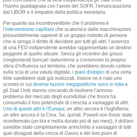
l'hanno guadagnata con l'avvio del SOFR, l'emancipazione
dal LIBOR e il rimpatrio della politica monetaria.
Per quanto sia incontrovertibile che il problema è
l'interventismo capillare
che scaturisce dalle macchinazioni
presumibilmente
sapienti
di un gruppo ristretto di persone
che si arroga il diritto di decidere per tutti gli altri, l'assenza
di una FED indipendente avrebbe rappresentato un destino
peggiore di quello attuale. Senza gli incentivi dei grossi
conglomerati bancari statunitensi a conservare la propria
sfera d'influenza sul territorio, che avrebbero dovuto cedere
sulla scia di una valuta digitale, i
piani distopici
di una certa
élite sarebbero stati già realizzati. Invece ne è nato uno
scontro in cui
diverse fazioni megapolitiche sono in lotta
e
gli Stati Uniti stanno cercando di risolvere l'annoso
problema del mercato degli eurodollari che finora ha
consumato il loro potenziale di crescita a vantaggio di altri.
Uno di questi altri è l'Europa
; un altro ancora è l'Inghilterra;
un altro ancora è la Cina. Se, quindi, Powell non fosse stato
riconfermato (un tira e molla durato più di sei mesi), il dollaro
sarebbe stato completamente annichilito a vantaggio di tutti
quei disagiati della
cricca di Davos
e dei loro piani di