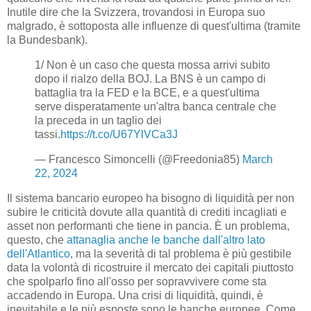
Inutile dire che la Svizzera, trovandosi in Europa suo
malgrado, è sottoposta alle influenze di quest'ultima (tramite
la Bundesbank).
1/ Non è un caso che questa mossa arrivi subito
dopo il rialzo della BOJ. La BNS è un campo di
battaglia tra la FED e la BCE, e a quest'ultima
serve disperatamente un'altra banca centrale che
la preceda in un taglio dei
tassi.
https://t.co/U67YlVCa3J
— Francesco Simoncelli (@Freedonia85)
March
22, 2024
Il sistema bancario europeo ha bisogno di liquidità per non
subire le criticità dovute alla quantità di crediti incagliati e
asset non performanti che tiene in pancia. È un problema,
questo, che
attanaglia anche le banche dall'altro lato
dell'Atlantico
, ma la severità di tal problema è più gestibile
data la volontà di ricostruire il mercato dei capitali piuttosto
che spolparlo fino all'osso per sopravvivere come sta
accadendo in Europa. Una crisi di liquidità, quindi, è
inevitabile e le più esposte sono le banche europee. Come