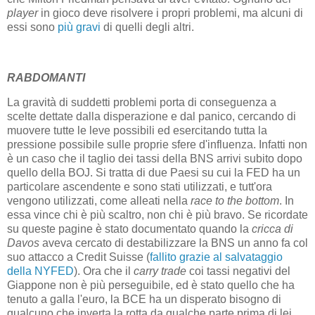
player
in gioco deve risolvere i propri problemi, ma alcuni di
essi sono
più gravi
di quelli degli altri.
RABDOMANTI
La gravità di suddetti problemi porta di conseguenza a
scelte dettate dalla disperazione e dal panico, cercando di
muovere tutte le leve possibili ed esercitando tutta la
pressione possibile sulle proprie sfere d'influenza. Infatti non
è un caso che il taglio dei tassi della BNS arrivi subito dopo
quello della BOJ. Si tratta di due Paesi su cui la FED ha un
particolare ascendente e sono stati utilizzati, e tutt'ora
vengono utilizzati, come alleati nella
race to the bottom
. In
essa vince chi è più scaltro, non chi è più bravo. Se ricordate
su queste pagine è stato documentato quando la
cricca di
Davos
aveva cercato di destabilizzare la BNS un anno fa col
suo attacco a Credit Suisse (
fallito grazie al salvataggio
della NYFED
). Ora che il
carry trade
coi tassi negativi del
Giappone non è più perseguibile, ed è stato quello che ha
tenuto a galla l'euro, la BCE ha un disperato bisogno di
qualcuno che inverta la rotta da qualche parte prima di lei.