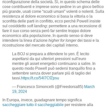
riconfigurazione della società. Sì, in questo schema delle
cose contribuenti e imprese sono pedine in un gioco bellico
più grande, usati come “scudi umani” volenti o nolenti. Sulla
resistenza al dolore economico si basa la vittoria o la
sconfitta delle parti in conflitto, ecco perché Powell insiste
sul cosiddetto
soft landing
: permettere a una recessione di
fare il suo corso senza però far sentire troppo dolore
economico alla popolazione. In questo senso si deve
intendere la linea d'azione
higher for longer
dei tassi e la
ricostruzione del mercato dei capitali interno.
La BOJ si prepara a difendere lo yen. È lecito
aspettarsi da qui ulteriori pressioni sull'euro
mentre gli asset energetici continuano a salire. In
questo modo Powell può sedersi tranquillo fino a
settembre senza dover parlare più di taglio dei
tassi.
https://t.co/54I7CfZpsu
— Francesco Simoncelli (@Freedonia85)
March
19, 2024
In Europa, invece, guadagnare tempo significa
saccheggiare tutto il saccheggiabile
per resistere alla