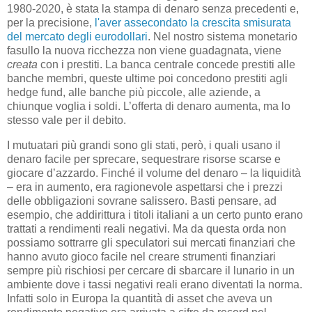
1980-2020, è stata la stampa di denaro senza precedenti e,
per la precisione,
l'aver assecondato la crescita smisurata
del mercato degli eurodollari
. Nel nostro sistema monetario
fasullo la nuova ricchezza non viene guadagnata, viene
creata
con i prestiti. La banca centrale concede prestiti alle
banche membri, queste ultime poi concedono prestiti agli
hedge fund, alle banche più piccole, alle aziende, a
chiunque voglia i soldi. L’offerta di denaro aumenta, ma lo
stesso vale per il debito.
I mutuatari più grandi sono gli stati, però, i quali usano il
denaro facile per sprecare, sequestrare risorse scarse e
giocare d’azzardo. Finché il volume del denaro – la liquidità
– era in aumento, era ragionevole aspettarsi che i prezzi
delle obbligazioni sovrane salissero. Basti pensare, ad
esempio, che addirittura i titoli italiani a un certo punto erano
trattati a rendimenti reali negativi. Ma da questa orda non
possiamo sottrarre gli speculatori sui mercati finanziari che
hanno avuto gioco facile nel creare strumenti finanziari
sempre più rischiosi per cercare di sbarcare il lunario in un
ambiente dove i tassi negativi reali erano diventati la norma.
Infatti solo in Europa la quantità di asset che aveva un