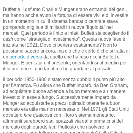
Buffett e il defunto Charlie Munger erano entrambi dei geni,
ma hanno anche avuto la fortuna di essere vivi e di investire
in un momento in cui il sistema bancario centrale stava
pompando migliaia di miliardi in nuova “liquidità” nei
mercati. Quel periodo è finito e infatti Buffett sta scegliendo il
cash
come “strategia d'investimento”. Questa nuova fase è
iniziata nel 2021. Dove ci porterà esattamente? Non lo
possiamo sapere ancora, ma ciò che è certo è che si tratta di
un
periodo diverso
da quello che ha reso ricchi Buffett e
Munger. E per capire il presente, orientandosi al meglio per
il futuro, non si può far altro che guardare al passato.
Il periodo 1950-1980 è stato senza dubbio il punto più alto
per l’America. Fu allora che Buffett imparò, da Ben Graham,
ad acquistare buone aziende a buon mercato e a rimanere
investito in esse a lungo. Successivamente imparò da
Munger ad acquistarle a prezzi ottimali; ottenerle a buon
mercato era utile ma non necessario. Nel 1971 gli Stati Uniti
dovettero
fare qualcosa
con il loro sistema monetario,
altrimenti sarebbero stati spazzati via dalla prima crisi del
mercato degli eurodollari. Piuttosto che risolvere la
questione si vendettero (inconsapevolmente?) alla City di