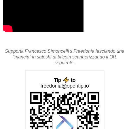
Supporta Francesco Simoncelli's Freedonia lasciando una
“mancia” in satoshi di bitcoin scannerizzando il QR
seguente.