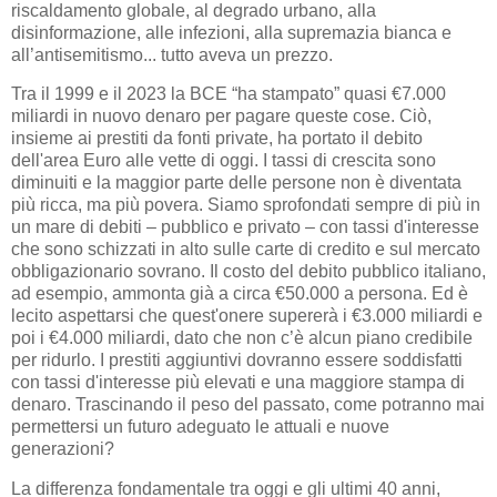
riscaldamento globale, al degrado urbano, alla
disinformazione, alle infezioni, alla supremazia bianca e
all’antisemitismo... tutto aveva un prezzo.
Tra il 1999 e il 2023 la BCE “ha stampato” quasi €7.000
miliardi in nuovo denaro per pagare queste cose. Ciò,
insieme ai prestiti da fonti private, ha portato il debito
dell'area Euro alle vette di oggi. I tassi di crescita sono
diminuiti e la maggior parte delle persone non è diventata
più ricca, ma più povera. Siamo sprofondati sempre di più in
un mare di debiti – pubblico e privato – con tassi d'interesse
che sono schizzati in alto sulle carte di credito e sul mercato
obbligazionario sovrano. Il costo del debito pubblico italiano,
ad esempio, ammonta già a circa €50.000 a persona. Ed è
lecito aspettarsi che quest'onere supererà i €3.000 miliardi e
poi i €4.000 miliardi, dato che non c’è alcun piano credibile
per ridurlo. I prestiti aggiuntivi dovranno essere soddisfatti
con tassi d'interesse più elevati e una maggiore stampa di
denaro. Trascinando il peso del passato, come potranno mai
permettersi un futuro adeguato le attuali e nuove
generazioni?
La differenza fondamentale tra oggi e gli ultimi 40 anni,