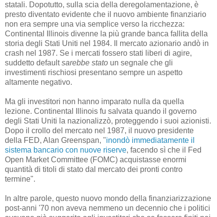
statali. Dopotutto, sulla scia della deregolamentazione, è
presto diventato evidente che il nuovo ambiente finanziario
non era sempre una via semplice verso la ricchezza:
Continental Illinois divenne la più grande banca fallita della
storia degli Stati Uniti nel 1984. Il mercato azionario andò in
crash nel 1987. Se i mercati fossero stati liberi di agire,
suddetto default
sarebbe stato
un segnale che gli
investimenti rischiosi presentano sempre un aspetto
altamente negativo.
Ma gli investitori non hanno imparato nulla da quella
lezione. Continental Illinois fu salvata quando il governo
degli Stati Uniti la nazionalizzò, proteggendo i suoi azionisti.
Dopo il crollo del mercato nel 1987, il nuovo presidente
della FED, Alan Greenspan, "
inondò immediatamente il
sistema bancario con nuove riserve
, facendo sì che il Fed
Open Market Committee (FOMC) acquistasse enormi
quantità di titoli di stato dal mercato dei pronti contro
termine".
In altre parole, questo nuovo mondo della finanziarizzazione
post-anni '70 non aveva nemmeno un decennio che i politici