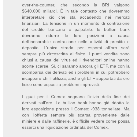
over-the-counter, che secondo la BRI valgono
$640.000 miliardi. È in tale contesto che dovremmo
interpretare ciò che sta accadendo nei mercati
finanziari. La tensione in un momento di contrazione
del credito bancario è palpabile: le bullion bank
dovranno ridurre le loro posizioni a causa
dell'inesorabile contrazione nelle attività di prestito e
deposito. L'unica strada per esporsi all'oro sarà
sempre più circoscritta al fisico. I punti vendita sono
chiusi a causa del virus ed i rivenditori online hanno
scorte scarse. Sì, ci saranno ancora gli ETF, ma con la
scomparsa dei derivati ​​ed i problemi in cui potrebbero
incappare chi li utilizza, anche gli ETF supportati da oro
fisico sono esposti a problemi imprevisti.
I guai per il Comex segnano l'inizio della fine dei
derivati ​​sull'oro. Le bullion bank hanno già ridotto la
loro esposizione presso il Comex: -938 tonnellate. Ma
con l'offerta sempre più scarsa proveniente dalle
miniere e dalle raffinerie, è difficile vedere come possa
esserci una liquidazione ordinata del Comex.