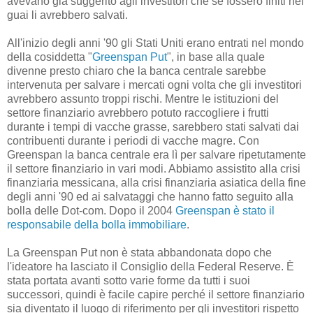
avevano già suggerito agli investitori che se fossero finiti nei
guai li avrebbero salvati.
All'inizio degli anni '90 gli Stati Uniti erano entrati nel mondo
della cosiddetta "
Greenspan Put
", in base alla quale
divenne presto chiaro che la banca centrale sarebbe
intervenuta per salvare i mercati ogni volta che gli investitori
avrebbero assunto troppi rischi. Mentre le istituzioni del
settore finanziario avrebbero potuto raccogliere i frutti
durante i tempi di vacche grasse, sarebbero stati salvati dai
contribuenti durante i periodi di vacche magre. Con
Greenspan la banca centrale era lì per salvare ripetutamente
il settore finanziario in vari modi. Abbiamo assistito alla crisi
finanziaria messicana, alla crisi finanziaria asiatica della fine
degli anni '90 ed ai salvataggi che hanno fatto seguito alla
bolla delle Dot-com. Dopo il 2004
Greenspan è stato il
responsabile della bolla immobiliare
.
La Greenspan Put non è stata abbandonata dopo che
l'ideatore ha lasciato il Consiglio della Federal Reserve. È
stata portata avanti sotto varie forme da tutti i suoi
successori, quindi è facile capire perché il settore finanziario
sia diventato il luogo di riferimento per gli investitori rispetto