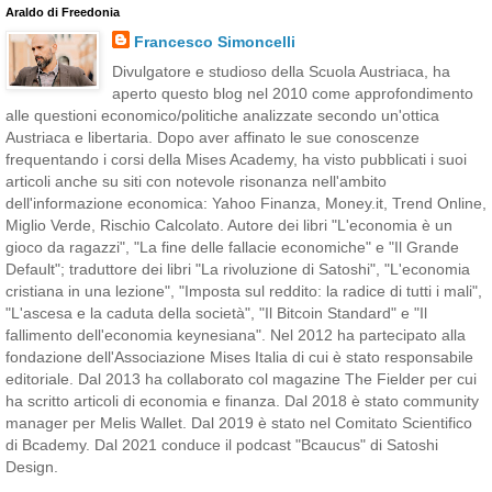
Araldo di Freedonia
Francesco Simoncelli
Divulgatore e studioso della Scuola Austriaca, ha
aperto questo blog nel 2010 come approfondimento
alle questioni economico/politiche analizzate secondo un'ottica
Austriaca e libertaria. Dopo aver affinato le sue conoscenze
frequentando i corsi della Mises Academy, ha visto pubblicati i suoi
articoli anche su siti con notevole risonanza nell'ambito
dell'informazione economica: Yahoo Finanza, Money.it, Trend Online,
Miglio Verde, Rischio Calcolato. Autore dei libri "L'economia è un
gioco da ragazzi", "La fine delle fallacie economiche" e "Il Grande
Default"; traduttore dei libri "La rivoluzione di Satoshi", "L'economia
cristiana in una lezione", "Imposta sul reddito: la radice di tutti i mali",
"L'ascesa e la caduta della società", "Il Bitcoin Standard" e "Il
fallimento dell'economia keynesiana". Nel 2012 ha partecipato alla
fondazione dell'Associazione Mises Italia di cui è stato responsabile
editoriale. Dal 2013 ha collaborato col magazine The Fielder per cui
ha scritto articoli di economia e finanza. Dal 2018 è stato community
manager per Melis Wallet. Dal 2019 è stato nel Comitato Scientifico
di Bcademy. Dal 2021 conduce il podcast "Bcaucus" di Satoshi
Design.