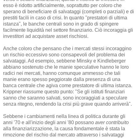
esso è ridotto artificialmente, soprattutto per coloro che
sperano di beneficiare di salvataggi (completi o parziali) e di
prestiti facili in caso di crisi. In quanto "prestatori di ultima
istanza", le banche centrali sono in grado di spingere
facilmente liquidità nel settore finanziario. Ciò incoraggia gli
investitori ad acquistare asset rischiosi.
Anche coloro che pensano che i mercati stessi incoraggino
un rischio eccessivo sono consapevoli del problema dei
salvataggi. Ad esempio, sebbene Minsky e Kindleberger
abbiano sostenuto che le manie speculative hanno le loro
radici nei mercati, hanno comunque ammesso che tali
manie erano spesso peggiorate dalla presenza di una
banca centrale che agiva come prestatore di ultima istanza.
Krippner riassume questo punto: "Se gli istituti finanziari
sanno che saranno salvati, sono incoraggiati a speculare
senza ritegno, rendendo la crisi più grave quando arriverà".
Sebbene i cambiamenti nella linea di politica durante gli
anni '70 e all'inizio degli anni '80 possano
aver contribuito
alla finanziarizzazione, la causa fondamentale è stata la
rimozione del rischio dal mercato attraverso i salvataggi