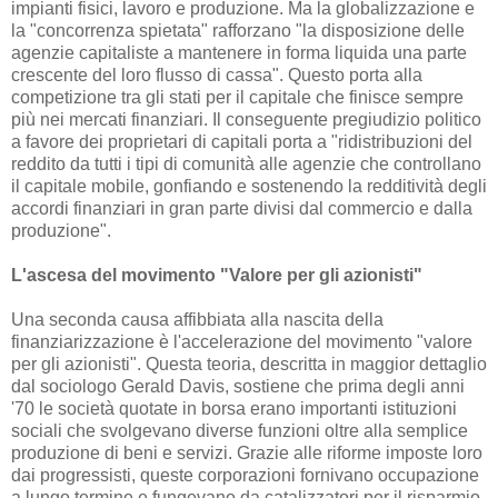
impianti fisici, lavoro e produzione. Ma la globalizzazione e
la "concorrenza spietata" rafforzano "la disposizione delle
agenzie capitaliste a mantenere in forma liquida una parte
crescente del loro flusso di cassa". Questo porta alla
competizione tra gli stati per il capitale che finisce sempre
più nei mercati finanziari. Il conseguente pregiudizio politico
a favore dei proprietari di capitali porta a "ridistribuzioni del
reddito da tutti i tipi di comunità alle agenzie che controllano
il capitale mobile, gonfiando e sostenendo la redditività degli
accordi finanziari in gran parte divisi dal commercio e dalla
produzione".
L'ascesa del movimento "Valore per gli azionisti"
Una seconda causa affibbiata alla nascita della
finanziarizzazione è l'accelerazione del movimento "valore
per gli azionisti". Questa teoria, descritta in maggior dettaglio
dal sociologo Gerald Davis, sostiene che prima degli anni
'70 le società quotate in borsa erano importanti istituzioni
sociali che svolgevano diverse funzioni oltre alla semplice
produzione di beni e servizi. Grazie alle riforme imposte loro
dai progressisti, queste corporazioni fornivano occupazione
a lungo termine e fungevano da catalizzatori per il risparmio