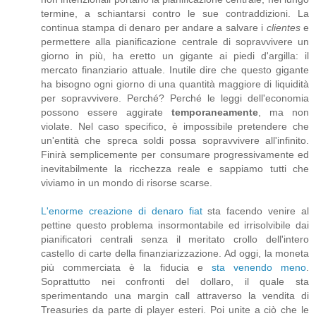
termine, a schiantarsi contro le sue contraddizioni. La
continua stampa di denaro per andare a salvare i
clientes
e
permettere alla pianificazione centrale di sopravvivere un
giorno in più, ha eretto un gigante ai piedi d'argilla: il
mercato finanziario attuale. Inutile dire che questo gigante
ha bisogno ogni giorno di una quantità maggiore di liquidità
per sopravvivere. Perché? Perché le leggi dell'economia
possono essere aggirate
temporaneamente
, ma non
violate. Nel caso specifico, è impossibile pretendere che
un'entità che spreca soldi possa sopravvivere all'infinito.
Finirà semplicemente per consumare progressivamente ed
inevitabilmente la ricchezza reale e sappiamo tutti che
viviamo in un mondo di risorse scarse.
L'enorme creazione di denaro fiat
sta facendo venire al
pettine questo problema insormontabile ed irrisolvibile dai
pianificatori centrali senza il meritato crollo dell'intero
castello di carte della finanziarizzazione. Ad oggi, la moneta
più commerciata è la fiducia e
sta venendo meno
.
Soprattutto nei confronti del dollaro, il quale sta
sperimentando una margin call attraverso la vendita di
Treasuries da parte di player esteri. Poi unite a ciò che le