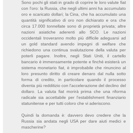
Sono pochi gli stati in grado di coprire le loro valute fiat
con l'oro: la Russia, che negli ultimi anni ha accumulato
oro e scaricato dollari; la Cina, che ha accumulato una
quantità significativo di oro non dichiarato e ora che
circa 17.000 tonnellate sono di proprietà privata; altre
nazioni asiatiche aderenti allo SCO. Le nazioni
occidentali troveranno molto più difficile adeguarsi ad
un gold standard avendo impegni di welfare che
richiedono una continua svalutazione della valuta per
poterli pagare. Inoltre, negli Stati Uniti, il cartello
bancario è immensamente potente e finché esisterà un
sistema monetario fiat, è improbabile che rinuncino al
loro presunto diritto di creare denaro dal nulla sotto
forma di credito, in particolare quando il processo
diventa più redditizio con l'accelerazione del declino del
dollaro. La valuta fiat morirà prima che una riforma
radicale sia accettabile per l'establishment finanziario
statunitense e per tutti coloro che vi aderiscono.
Quindi la domanda è: davvero devo credere che la
Russia sia andata negli USA per dare aiuti medici e
mascherine?