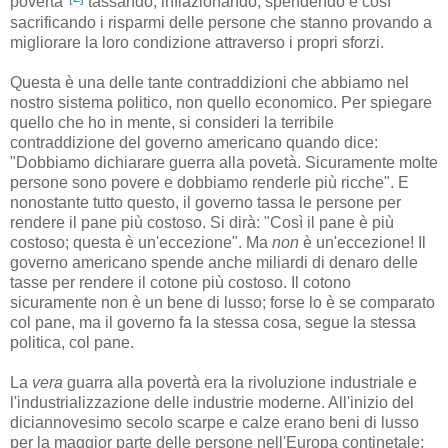
povertà"
tassando, inflazionando, spendendo e così
sacrificando i risparmi delle persone che stanno provando a
migliorare la loro condizione attraverso i propri sforzi.
Questa è una delle tante contraddizioni che abbiamo nel
nostro sistema politico, non quello economico. Per spiegare
quello che ho in mente, si consideri la terribile
contraddizione del governo americano quando dice:
"Dobbiamo dichiarare guerra alla povetà. Sicuramente molte
persone sono povere e dobbiamo renderle più ricche". E
nonostante tutto questo, il governo tassa le persone per
rendere il pane più costoso. Si dirà: "Così il pane è più
costoso; questa è un'eccezione". Ma
non
è un'eccezione! Il
governo americano spende anche miliardi di denaro delle
tasse per rendere il cotone più costoso. Il cotono
sicuramente non è un bene di lusso; forse lo è se comparato
col pane, ma il governo fa la stessa cosa, segue la stessa
politica, col pane.
La
vera
guarra alla povertà era la rivoluzione industriale e
l'industrializzazione delle industrie moderne. All'inizio del
diciannovesimo secolo scarpe e calze erano beni di lusso
per la maggior parte delle persone nell'Europa continetale;