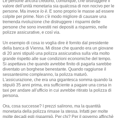
Le persone ancora credono, comunque, che distruggere il
valore dell'unità monetaria sia qualcosa di non nocivo per le
persone. Ma invece
lo è
. E sono proprio le masse ad essere
colpite per prime. Non c'è modo migliore di causare una
tremenda rivoluzione che distruggere i risparmi delle
persone che sono investiti nei depositi a risparmio, nelle
polizze assicurative, e così via.
Un esempio di cosa io voglia dire è fornito dal presidente
della banca di Vienna. Mi disse che quando era un giovane
di 20 anni stipulò una polizza assicurativa sulla vita molto
grande rispetto alle sue condizioni economiche del tempo.
Si aspettava che quando avrebbe finito di pagarla sarebbe
diventato un borghese benestante. Quando raggiunse il
sessantesimo compleanno, la polizza maturò.
L'assicurazione, che era una gigantesca somma quando la
stipulò 35 anni prima, era sufficiente a pagare una corsa in
taxi per andare all'ufficio in cui avrebbe ritirato la polizza di
persona.
Ora, cosa successe? I prezzi salirono, ma la quantità
monetaria della polizza rimase la stessa. Infatti per molte
molte decadi egli risparmiò. Per chi? Per il governo affinchè