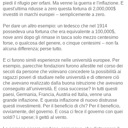
piedi il rifugio per orfani. Ma venne la guerra e l'inflazione. E
quest'ultima ridusse a zero questa fortuna di 2,000,000$
investiti in marchi europei -- semplicemente a zero.
Per dare un altro esempio: un tedesco che nel 1914
possedeva una fortuna che era equivalente a 100,000$,
nove anni dopo gli rimase in tasca solo mezzo centesimo
forse, o qualcosa del genere, o cinque centesimi -- non fa
alcuna differenza; perse tutto.
E ci furono simili esperienze nelle università europee. Per
esempio, parecchie fondazioni furono allestite nel corso dei
secoli da persone che volevano concedere la possibilità ai
ragazzi poveri di studiare nelle università e di ottenere ciò
che avevano realizzato dalla buona istruzione che avevano
conseguito all'università. E cosa successe? In tutti questi
paesi, Germania, Francia, Austria ed Italia, venne una
grande inflazione. E questa inflazione di nuovo distrusse
questi investimenti. Per il beneficio di chi? Per il beneficio,
ovviamente, del governo. E cosa ci fece il governo con quei
soldi? Li spese; li gettò al vento.