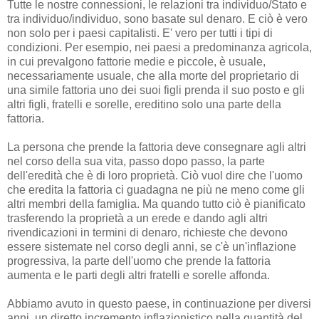
Tutte le nostre connessioni, le relazioni tra individuo/Stato e
tra individuo/individuo, sono basate sul denaro. E ciò è vero
non solo per i paesi capitalisti. E' vero per tutti i tipi di
condizioni. Per esempio, nei paesi a predominanza agricola,
in cui prevalgono fattorie medie e piccole, è usuale,
necessariamente usuale, che alla morte del proprietario di
una simile fattoria uno dei suoi figli prenda il suo posto e gli
altri figli, fratelli e sorelle, ereditino solo una parte della
fattoria.
La persona che prende la fattoria deve consegnare agli altri
nel corso della sua vita, passo dopo passo, la parte
dell'eredità che è di loro proprietà. Ciò vuol dire che l'uomo
che eredita la fattoria ci guadagna ne più ne meno come gli
altri membri della famiglia. Ma quando tutto ciò è pianificato
trasferendo la proprietà a un erede e dando agli altri
rivendicazioni in termini di denaro, richieste che devono
essere sistemate nel corso degli anni, se c'è un'inflazione
progressiva, la parte dell'uomo che prende la fattoria
aumenta e le parti degli altri fratelli e sorelle affonda.
Abbiamo avuto in questo paese, in continuazione per diversi
anni, un diretto incremento inflazionistico nella quantità del