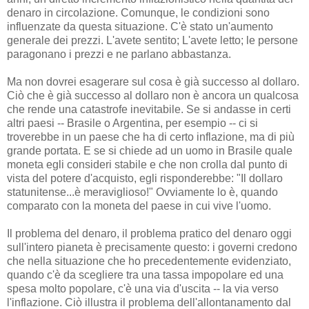
denaro in circolazione. Comunque, le condizioni sono
influenzate da questa situazione. C'è stato un'aumento
generale dei prezzi. L'avete sentito; L'avete letto; le persone
paragonano i prezzi e ne parlano abbastanza.
Ma non dovrei esagerare sul cosa è già successo al dollaro.
Ciò che è già successo al dollaro non è ancora un qualcosa
che rende una catastrofe inevitabile. Se si andasse in certi
altri paesi -- Brasile o Argentina, per esempio -- ci si
troverebbe in un paese che ha di certo inflazione, ma di più
grande portata. E se si chiede ad un uomo in Brasile quale
moneta egli consideri stabile e che non crolla dal punto di
vista del potere d'acquisto, egli risponderebbe: "Il dollaro
statunitense...è meraviglioso!" Ovviamente lo è, quando
comparato con la moneta del paese in cui vive l'uomo.
Il problema del denaro, il problema pratico del denaro oggi
sull'intero pianeta è precisamente questo: i governi credono
che nella situazione che ho precedentemente evidenziato,
quando c'è da scegliere tra una tassa impopolare ed una
spesa molto popolare, c'è una via d'uscita -- la via verso
l'inflazione. Ciò illustra il problema dell'allontanamento dal