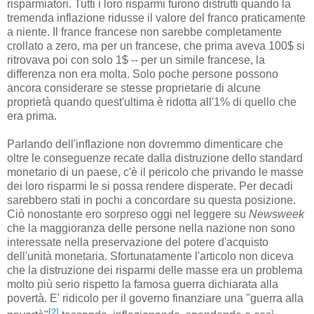
risparmiatori. Tutti i loro risparmi furono distrutti quando la
tremenda inflazione ridusse il valore del franco praticamente
a niente. Il france francese non sarebbe completamente
crollato a zero, ma per un francese, che prima aveva 100$ si
ritrovava poi con solo 1$ -- per un simile francese, la
differenza non era molta. Solo poche persone possono
ancora considerare se stesse proprietarie di alcune
proprietà quando quest'ultima è ridotta all'1% di quello che
era prima.
Parlando dell'inflazione non dovremmo dimenticare che
oltre le conseguenze recate dalla distruzione dello standard
monetario di un paese, c'è il pericolo che privando le masse
dei loro risparmi le si possa rendere disperate. Per decadi
sarebbero stati in pochi a concordare su questa posizione.
Ciò nonostante ero sorpreso oggi nel leggere su
Newsweek
che la maggioranza delle persone nella nazione non sono
interessate nella preservazione del potere d'acquisto
dell'unità monetaria. Sfortunatamente l'articolo non diceva
che la distruzione dei risparmi delle masse era un problema
molto più serio rispetto la famosa guerra dichiarata alla
povertà. E' ridicolo per il governo finanziare una "guerra alla
[2]