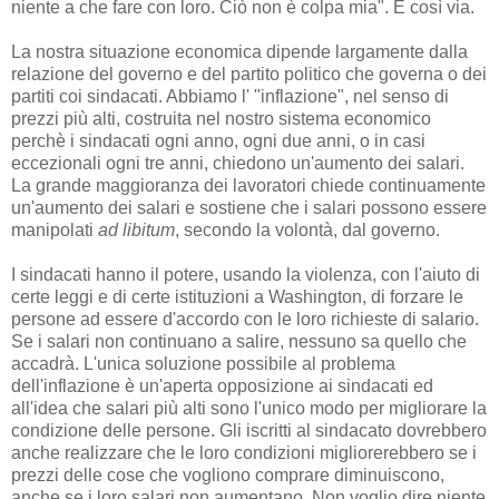
niente a che fare con loro. Ciò non è colpa mia". E così via.
La nostra situazione economica dipende largamente dalla
relazione del governo e del partito politico che governa o dei
partiti coi sindacati. Abbiamo l' "inflazione", nel senso di
prezzi più alti, costruita nel nostro sistema economico
perchè i sindacati ogni anno, ogni due anni, o in casi
eccezionali ogni tre anni, chiedono un'aumento dei salari.
La grande maggioranza dei lavoratori chiede continuamente
un'aumento dei salari e sostiene che i salari possono essere
manipolati
ad libitum
, secondo la volontà, dal governo.
I sindacati hanno il potere, usando la violenza, con l'aiuto di
certe leggi e di certe istituzioni a Washington, di forzare le
persone ad essere d'accordo con le loro richieste di salario.
Se i salari non continuano a salire, nessuno sa quello che
accadrà. L'unica soluzione possibile al problema
dell'inflazione è un'aperta opposizione ai sindacati ed
all'idea che salari più alti sono l'unico modo per migliorare la
condizione delle persone. Gli iscritti al sindacato dovrebbero
anche realizzare che le loro condizioni migliorerebbero se i
prezzi delle cose che vogliono comprare diminuiscono,
anche se i loro salari non aumentano. Non voglio dire niente