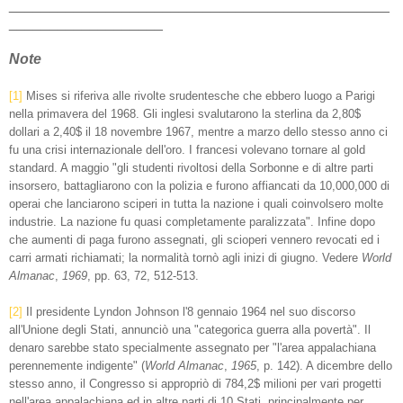
_______________________________________________
___________________
Note
[1]
Mises si riferiva alle rivolte srudentesche che ebbero luogo a Parigi
nella primavera del 1968. Gli inglesi svalutarono la sterlina da 2,80$
dollari a 2,40$ il 18 novembre 1967, mentre a marzo dello stesso anno ci
fu una crisi internazionale dell'oro. I francesi volevano tornare al gold
standard. A maggio "gli studenti rivoltosi della Sorbonne e di altre parti
insorsero, battagliarono con la polizia e furono affiancati da 10,000,000 di
operai che lanciarono sciperi in tutta la nazione i quali coinvolsero molte
industrie. La nazione fu quasi completamente paralizzata". Infine dopo
che aumenti di paga furono assegnati, gli scioperi vennero revocati ed i
carri armati richiamati; la normalità tornò agli inizi di giugno. Vedere
World
Almanac
,
1969
, pp. 63, 72, 512-513.
[2]
Il presidente Lyndon Johnson l'8 gennaio 1964 nel suo discorso
all'Unione degli Stati, annunciò una "categorica guerra alla povertà". Il
denaro sarebbe stato specialmente assegnato per "l'area appalachiana
perennemente indigente" (
World Almanac
,
1965
, p. 142). A dicembre dello
stesso anno, il Congresso si appropriò di 784,2$ milioni per vari progetti
nell'area appalachiana ed in altre parti di 10 Stati, principalmente per