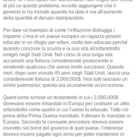
di più su questo problema, eccetto aggiungere che il
governo lo ha iniziato quando ha dato il via all'aumento
della quantità di denaro stampandolo.
Per dare un'esempio di come l'inflazione distrugga i
risparmi: c'era in un paese europeo un ragazzo povero
educato in un rifugio per orfani, molto ben educato perchè
quando concluse la scuola e la sua vita all'orfanotrofio
emigrò negli Stati Uniti. Nel corso di una lunga vita
accumulò una fortuna considerevole producendo e
vendendo qualcosa che aveva molto successo. Quando
morì, dopo aver vissuto 45 anni negli Stati Uniti, lasciò una
considerevole fortuna di 2,000,000$. Non tutti lasciano un
simile patrimonio; questa era sicuramente un'eccezione.
Quest'uomo scrisse un testamento in cui i 2,000,000$
dovevano essere rimandati in Europa per costruire un altro
orfanotrofio come quello in cui l'uomo fu educato. Tutto ciò
prima della Prima Guerra mondiale. Il denaro fu mandato in
Europa. Secondo le consuete procedure doveva essere
investito nei bond del governo di quel paese, l'interesse
doveva essere pagato ogni anno per poter mantenere in