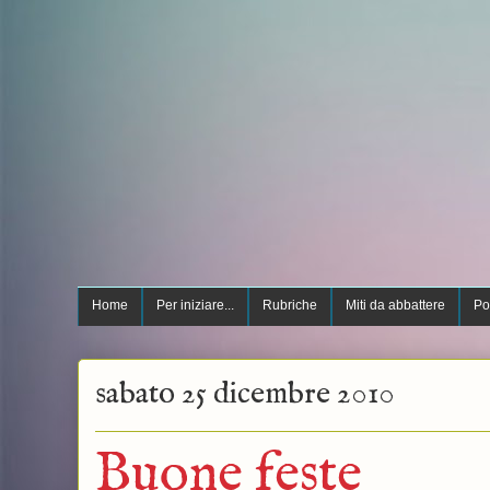
Home
Per iniziare...
Rubriche
Miti da abbattere
Po
sabato 25 dicembre 2010
Buone feste