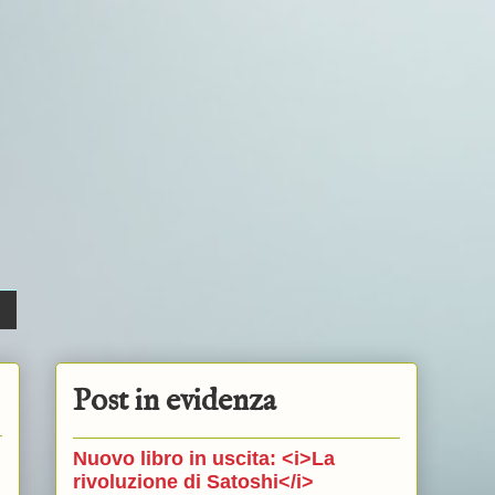
Post in evidenza
Nuovo libro in uscita: <i>La
rivoluzione di Satoshi</i>