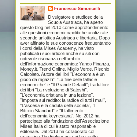
Francesco Simoncelli
Divulgatore e studioso della
Scuola Austriaca, ha aperto
questo blog nel 2010 come approfondimento
alle questioni economico/politiche analizzate
secondo un'ottica Austriaca e libertaria. Dopo
aver affinato le sue conoscenze frequentando
i corsi della Mises Academy, ha visto
pubblicati i suoi articoli anche su siti con
notevole risonanza nell'ambito
dell'informazione economica: Yahoo Finanza,
Money.it, Trend Online, Miglio Verde, Rischio
Calcolato. Autore dei libri "L'economia è un
gioco da ragazzi", "La fine delle fallacie
economiche" e "Il Grande Default"; traduttore
dei libri "La rivoluzione di Satoshi",
"L'economia cristiana in una lezione",
"Imposta sul reddito: la radice di tutti i mali",
"L'ascesa e la caduta della società", "Il
Bitcoin Standard" e "Il fallimento
dell'economia keynesiana". Nel 2012 ha
partecipato alla fondazione dell'Associazione
Mises Italia di cui è stato responsabile
editoriale. Dal 2013 ha collaborato col
magazine The Fielder per cui ha scritto