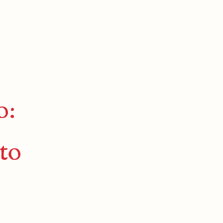
o:
to