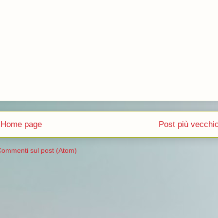
Home page
Post più vecchi
ommenti sul post (Atom)