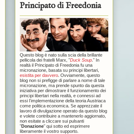
Principato di Freedonia
Questo blog è nato sulla scia della brillante
pellicola dei fratelli Marx, "
Duck Soup
." In
realtà il Principato di Freedonia fu una
micronazione, basata su principi libertari,
esistita per davvero
. Ovviamente, questo
blog non si prefigge di parlare a nome di tale
micronazione, ma prende spunto da questa
iniziativa per dimostrare il funzionamento dei
principi libertari nella realtà, e connessi ad
essi l'implementazione della teoria Austriaca
come politica economica. Se apprezzate il
lavoro di divulgazione operato da questo blog
e volete contribuire a mantenerlo aggiornato,
non esitate a cliccare sui pulsanti
"
Donazione
" qui sotto ed esprimere
liberamente il vostro supporto.