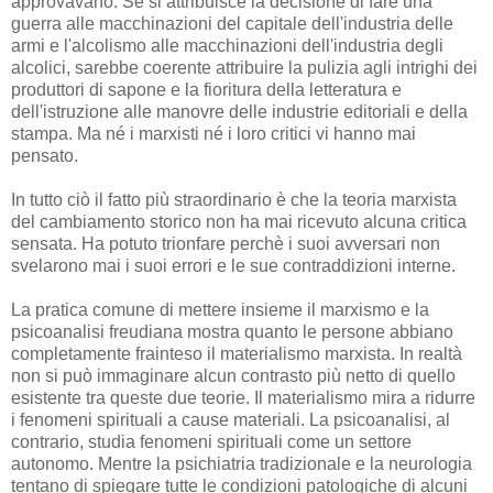
approvavano. Se si attribuisce la decisione di fare una
guerra alle macchinazioni del capitale dell'industria delle
armi e l'alcolismo alle macchinazioni dell'industria degli
alcolici, sarebbe coerente attribuire la pulizia agli intrighi dei
produttori di sapone e la fioritura della letteratura e
dell'istruzione alle manovre delle industrie editoriali e della
stampa. Ma né i marxisti né i loro critici vi hanno mai
pensato.
In tutto ciò il fatto più straordinario è che la teoria marxista
del cambiamento storico non ha mai ricevuto alcuna critica
sensata. Ha potuto trionfare perchè i suoi avversari non
svelarono mai i suoi errori e le sue contraddizioni interne.
La pratica comune di mettere insieme il marxismo e la
psicoanalisi freudiana mostra quanto le persone abbiano
completamente frainteso il materialismo marxista. In realtà
non si può immaginare alcun contrasto più netto di quello
esistente tra queste due teorie. Il materialismo mira a ridurre
i fenomeni spirituali a cause materiali. La psicoanalisi, al
contrario, studia fenomeni spirituali come un settore
autonomo. Mentre la psichiatria tradizionale e la neurologia
tentano di spiegare tutte le condizioni patologiche di alcuni