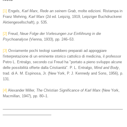
[1]
Engels,
Karl Marx, Rede an seinem Grab
, molte edizioni. Ristampa in
Franz Mehring,
Karl Marx
(2d ed. Leipzig, 1919, Leipziger Buchdruckerei
Aktiengesellschaft), p. 535.
[2]
Freud,
Neue Folge der Vorlesungen zur Einfiihrung in die
Psychoanalyse
(Vienna, 1933), pp. 246–53.
[3]
Ovviamente pochi teologi sarebbero preparati ad appoggiare
l'interpretazione di un eminente storico cattolico di medicina, il professor
Petro L. Entralgo, secondo cui Freud ha "portato a pieno sviluppo alcune
delle possibilità offerte dalla Cristianità". P. L. Entralgo,
Mind and Body
,
trad. di A. M. Espinosa, Jr. (New York, P. J. Kennedy and Sons, 1956), p.
131.
[4]
Alexander Miller,
The Christian Significance of Karl Marx
(New York,
Macmillan, 1947), pp. 80–1.
_______________________________________________
___________________