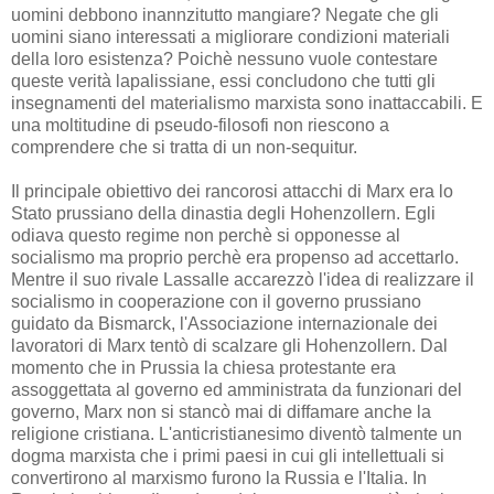
uomini debbono inannzitutto mangiare? Negate che gli
uomini siano interessati a migliorare condizioni materiali
della loro esistenza? Poichè nessuno vuole contestare
queste verità lapalissiane, essi concludono che tutti gli
insegnamenti del materialismo marxista sono inattaccabili. E
una moltitudine di pseudo-filosofi non riescono a
comprendere che si tratta di un non-sequitur.
Il principale obiettivo dei rancorosi attacchi di Marx era lo
Stato prussiano della dinastia degli Hohenzollern. Egli
odiava questo regime non perchè si opponesse al
socialismo ma proprio perchè era propenso ad accettarlo.
Mentre il suo rivale Lassalle accarezzò l'idea di realizzare il
socialismo in cooperazione con il governo prussiano
guidato da Bismarck, l'Associazione internazionale dei
lavoratori di Marx tentò di scalzare gli Hohenzollern. Dal
momento che in Prussia la chiesa protestante era
assoggettata al governo ed amministrata da funzionari del
governo, Marx non si stancò mai di diffamare anche la
religione cristiana. L'anticristianesimo diventò talmente un
dogma marxista che i primi paesi in cui gli intellettuali si
convertirono al marxismo furono la Russia e l'Italia. In