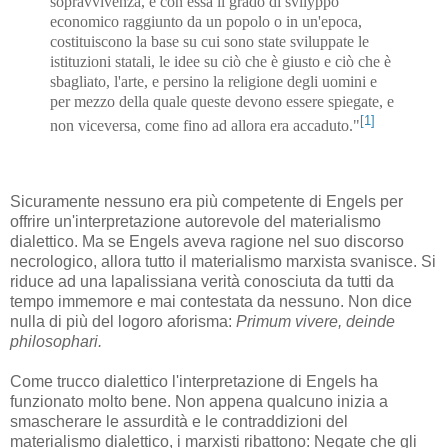
sopravvivenza, e con essa il grado di svilyppo
economico raggiunto da un popolo o in un'epoca,
costituiscono la base su cui sono state sviluppate le
istituzioni statali, le idee su ciò che è giusto e ciò che è
sbagliato, l'arte, e persino la religione degli uomini e
per mezzo della quale queste devono essere spiegate, e
[1]
non viceversa, come fino ad allora era accaduto."
Sicuramente nessuno era più competente di Engels per
offrire un'interpretazione autorevole del materialismo
dialettico. Ma se Engels aveva ragione nel suo discorso
necrologico, allora tutto il materialismo marxista svanisce. Si
riduce ad una lapalissiana verità conosciuta da tutti da
tempo immemore e mai contestata da nessuno. Non dice
nulla di più del logoro aforisma:
Primum vivere, deinde
philosophari.
Come trucco dialettico l'interpretazione di Engels ha
funzionato molto bene. Non appena qualcuno inizia a
smascherare le assurdità e le contraddizioni del
materialismo dialettico, i marxisti ribattono: Negate che gli