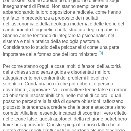
confessioni stanno adottando un giudizio differente sugli
insegnamenti di Freud. Non stanno semplicemente
abbandonando la loro opposizione radicale, come hanno
già fatto in precedenza a proposito dei risultati
dell'astronomia e della geologia moderna e delle teorie del
cambiamento filogenetico nella struttura degli organismi.
Stanno anche tentando di integrare la psicoanalisi nel
sistema e nella pratica della teologia pastorale.
Considerano lo studio della psicoanalisi come una parte
[3]
importante della formazione del loro ministero.
Per come stanno oggi le cose, molti difensori dell'autorità
della chiesa sono senza guida e disorientati nel loro
atteggiamento nei confronti dei problemi filosofici e
scientifici. Condannano ciò che potrebbero, o persino
dovrebbero, approvare. Nel combattere teorie false ricorrono
ad obiezioni insostenibili che, nelle menti di coloro i quali
possono percepire la falsità di queste obiezioni, rafforzano
piuttosto la tendenza a credere che le teorie attaccate siano
corrette. Alla fine, essendo incapaci di scoprire il vero difetto
nelle teorie false, questi apologeti della religione potrebbero
finire per approvarle. Questo spiega il curioso fatto che al
giorno d'oggi negli scritti cristiani esistono alcune tendenze