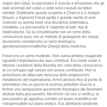
organi del corpo, la psiconalisi è riuscita a dimostrare che gli
stati anormali del corpo a volte sono causati da fattori
mentali. Dobbiamo questa scoperta a Charcor e a Joseph
Breuer, a Sigmund Freud spetta il grande merito di aver
costruito su questa base una disciplina sistematica
completa. La psicoanalisi è l'opposto di tutti i tipi di
materialismo. Se la consideriamo non un ramo della
conoscenza pura, ma un metodo di guarigione dei malati,
dovremmo considerarla un ramo timologico
(
geisteswissenschaftlicher Zweig
) della medicina.
Freud era un uomo modesto. Non aveva pretese esagerate
riguardo l'importanza dei suoi contributi. Era molto cauto a
sfiorare i problemi della filosofia ed i rami della conoscenza
al cui sviluppo egli stesso non aveva contribuito. Non si
arrischiava ad attaccare nessuna delle proposizioni
metafisiche del materialismo. Arrivò persino fino al punto di
ammettere che un giorno la scienza potrebbe riuscire a
fornire una spiegazione puramente fisiologica dei fenomeni
studiati dalla piscoanalisi. Ma finchè ciò non si verifica, la
psicoanalisi gli appariva corretta sul piano scientifico ed
indispensabile sul piano pratico. Era altrettanto prudente