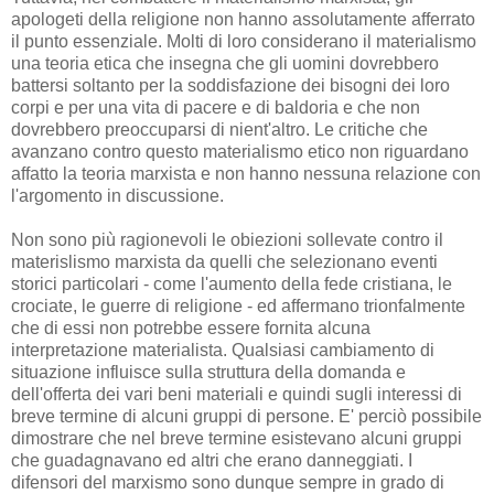
apologeti della religione non hanno assolutamente afferrato
il punto essenziale. Molti di loro considerano il materialismo
una teoria etica che insegna che gli uomini dovrebbero
battersi soltanto per la soddisfazione dei bisogni dei loro
corpi e per una vita di pacere e di baldoria e che non
dovrebbero preoccuparsi di nient'altro. Le critiche che
avanzano contro questo materialismo etico non riguardano
affatto la teoria marxista e non hanno nessuna relazione con
l'argomento in discussione.
Non sono più ragionevoli le obiezioni sollevate contro il
materislismo marxista da quelli che selezionano eventi
storici particolari - come l'aumento della fede cristiana, le
crociate, le guerre di religione - ed affermano trionfalmente
che di essi non potrebbe essere fornita alcuna
interpretazione materialista. Qualsiasi cambiamento di
situazione influisce sulla struttura della domanda e
dell'offerta dei vari beni materiali e quindi sugli interessi di
breve termine di alcuni gruppi di persone. E' perciò possibile
dimostrare che nel breve termine esistevano alcuni gruppi
che guadagnavano ed altri che erano danneggiati. I
difensori del marxismo sono dunque sempre in grado di