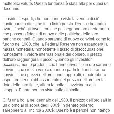
molteplici valute. Questa tendenza è stata alta per quasi un
decennio.
I cosidetti esperti, che non hanno visto la venuta di ciò,
continuano a dirci che tutto finirà presto. Penso che andrà
avanti finchè gli investirori che posseggono oro crederanno
che possono fidarsi di nuovo delle politiche delle loro
banche centrali. Quando saranno di nuovo convinti, come lo
furono nel 1980, che la Federal Reserve non espanderà la
massa monetaria, nonostante il tasso di disoccupazione,
nonostante il valore internazionale del dollaro, il prezzo
dell'oro raggiungerà il picco. Quando gli investitori
eccessivamente prudenti che hanno investito in oro saranno
convinti che ciò sia vero e quando i padri Indiani saranno
convinti che i prezzi dell'oro sono troppo alti, e potrebbero
aspettare per un'abbassamento del prezzo dell'oro per la
dote delle loro figlie, allora la bolla si avvicinerà allo
scoppio. Finora non ho visto nulla di simile.
Ci fu una bolla nel gennaio del 1980. Il prezzo dell'oro salì in
un giorno al di sopra degli 800$. In denaro odierno
sarebbeero all'incirca 2300$. Questo è il perchè non ritengo