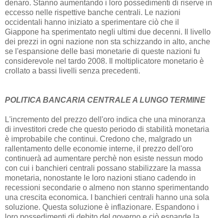
denaro. Stanno aumentando i loro possedimenti di riserve in
eccesso nelle rispettive banche centrali. Le nazioni
occidentali hanno iniziato a sperimentare ciò che il
Giappone ha sperimentato negli ultimi due decenni. Il livello
dei prezzi in ogni nazione non sta schizzando in alto, anche
se l'espansione delle basi monetarie di queste nazioni fu
considerevole nel tardo 2008. Il moltiplicatore monetario è
crollato a bassi livelli senza precedenti.
POLITICA BANCARIA CENTRALE A LUNGO TERMINE
L'incremento del prezzo dell'oro indica che una minoranza
di investitori crede che questo periodo di stabilità monetaria
è improbabile che continui. Credono che, malgrado un
rallentamento delle economie interne, il prezzo dell'oro
continuerà ad aumentare perchè non esiste nessun modo
con cui i banchieri centrali possano stabilizzare la massa
monetaria, nonostante le loro nazioni stiano cadendo in
recessioni secondarie o almeno non stanno sperimentando
una crescita economica. I banchieri centrali hanno una sola
soluzione. Questa soluzione è inflazionare. Espandono i
loro possedimenti di debito del governo e ciò espande la