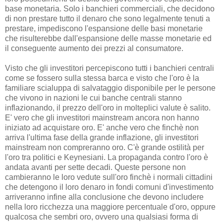
base monetaria. Solo i banchieri commerciali, che decidono
di non prestare tutto il denaro che sono legalmente tenuti a
prestare, impediscono l'espansione delle basi monetarie
che risulterebbe dall'espansione delle masse monetarie ed
il conseguente aumento dei prezzi al consumatore.
Visto che gli investitori percepiscono tutti i banchieri centrali
come se fossero sulla stessa barca e visto che l'oro è la
familiare scialuppa di salvataggio disponibile per le persone
che vivono in nazioni le cui banche centrali stanno
inflazionando, il prezzo dell'oro in molteplici valute è salito.
E' vero che gli investitori mainstream ancora non hanno
iniziato ad acquistare oro. E' anche vero che finchè non
arriva l'ultima fase della grande inflazione, gli investitori
mainstream non compreranno oro. C'è grande ostilità per
l'oro tra politici e Keynesiani. La propaganda contro l'oro è
andata avanti per sette decadi. Queste persone non
cambieranno le loro vedute sull'oro finchè i normali cittadini
che detengono il loro denaro in fondi comuni d'investimento
arriveranno infine alla conclusione che devono includere
nella loro ricchezza una maggiore percentuale d'oro, oppure
qualcosa che sembri oro, ovvero una qualsiasi forma di