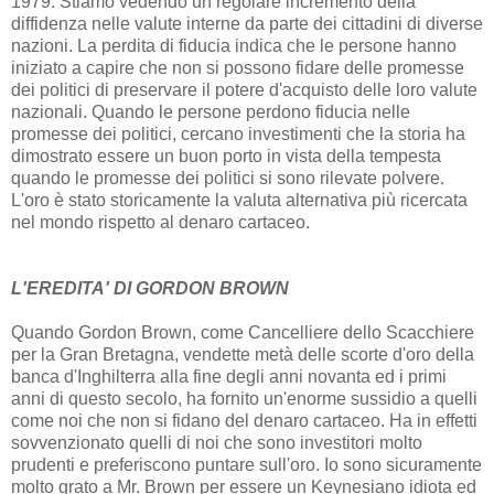
1979. Stiamo vedendo un regolare incremento della
diffidenza nelle valute interne da parte dei cittadini di diverse
nazioni. La perdita di fiducia indica che le persone hanno
iniziato a capire che non si possono fidare delle promesse
dei politici di preservare il potere d'acquisto delle loro valute
nazionali. Quando le persone perdono fiducia nelle
promesse dei politici, cercano investimenti che la storia ha
dimostrato essere un buon porto in vista della tempesta
quando le promesse dei politici si sono rilevate polvere.
L'oro è stato storicamente la valuta alternativa più ricercata
nel mondo rispetto al denaro cartaceo.
L'EREDITA' DI GORDON BROWN
Quando Gordon Brown, come Cancelliere dello Scacchiere
per la Gran Bretagna, vendette metà delle scorte d'oro della
banca d'Inghilterra alla fine degli anni novanta ed i primi
anni di questo secolo, ha fornito un'enorme sussidio a quelli
come noi che non si fidano del denaro cartaceo. Ha in effetti
sovvenzionato quelli di noi che sono investitori molto
prudenti e preferiscono puntare sull'oro. Io sono sicuramente
molto grato a Mr. Brown per essere un Keynesiano idiota ed