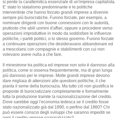
si perde la caratteristica essenziale di un'impresa capitalista.
E' stato lo statalismo predominante e le politiche
interventiste che hanno forzato grandi imprese a divenire
sempre più burocratiche. Furono forzate, per esempio, a
nominare dirigenti con buone connessioni con le autorità,
piuttosto che abili uomini d'affari, oppure a procedere verso
operazioni improduttive in modo da soddisfare le influenze
politiche, i partiti politici, o lo stesso governo. Furono forzate
a continuare operazioni che desideravano abbandonare ed
a mescolarsi con compagnie e stabilimenti con cui non
volevano avere nulla a che fare.
Il minestrone tra politica ed imprese non solo è dannoso alla
politica, come si osserva frequentemente, ma di gran lunga
più dannoso per le imprese. Molte grandi imprese devono
dare migliaia di attenzioni alle questioni politiche, il che
pianta il seme della burocrazia. Ma tutto ciò non giustifica le
proposte di burocratizzare completamente e formalmente
tutta la produzione tramite la nazionalizzazione del credito.
Dove sarebbe oggi l'economia tedesca se il credito fosse
stato nazionalizzato già dal 1890, o perfino dal 1860? Chi
può essere conscio degli sviluppi che saranno impediti se
oggi il credito venisse nazionalizzato?