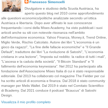
Francesco Simoncelli
Divulgatore e studioso della Scuola Austriaca, ha
aperto questo blog nel 2010 come approfondimento
alle questioni economico/politiche analizzate secondo un'ottica
Austriaca e libertaria. Dopo aver affinato le sue conoscenze
frequentando i corsi della Mises Academy, ha visto pubblicati i suoi
articoli anche su siti con notevole risonanza nell'ambito
dell'informazione economica: Yahoo Finanza, Money.it, Trend Online,
Miglio Verde, Rischio Calcolato. Autore dei libri "L'economia è un
gioco da ragazzi", "La fine delle fallacie economiche" e "Il Grande
Default"; traduttore dei libri "La rivoluzione di Satoshi", "L'economia
cristiana in una lezione", "Imposta sul reddito: la radice di tutti i mali",
"L'ascesa e la caduta della società", "Il Bitcoin Standard" e "Il
fallimento dell'economia keynesiana". Nel 2012 ha partecipato alla
fondazione dell'Associazione Mises Italia di cui è stato responsabile
editoriale. Dal 2013 ha collaborato col magazine The Fielder per cui
ha scritto articoli di economia e finanza. Dal 2018 è stato community
manager per Melis Wallet. Dal 2019 è stato nel Comitato Scientifico
di Bcademy. Dal 2021 conduce il podcast "Bcaucus" di Satoshi
Design.
Visualizza il mio profilo completo