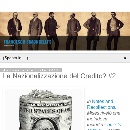
▼
domenica 7 agosto 2011
La Nazionalizzazione del Credito? #2
In
Notes and
Recollections
,
Mises rivelò che
inetndeva
includere
questo