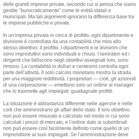
delle grandi imprese private, secondo cui si pensa che siano
gestite "burocraticamente" come le entità statali e
municipali. Ma tali argomenti ignorano la differenza base tra
le imprese pubbliche e private.
In un'impresa privata in cerca di profitto, ogni dipartimento e
divisione è controllata da una contabilità che mira allo
stesso obiettivo: il profitto. I dipartimenti e le divisioni che
sono improduttivi sono individuati e chiusi. I lavoratori ed i
dirigenti che falliscono negli obiettivi assegnati loro, sono
rimossi. La contabilità in dollari e centesimi controlla ogni
parte dell'attività. Il solo calcolo monetario mostra la strada
per una maggiore redditività. I proprietari — cioè, gli azionisti
di una corporazione — emettono solo un ordine al manager
che lo trasmette agli impiegati: guadagnate profitti.
La situazione è abbastanza differente nelle agenzie e nelle
corti che amministrano gli affari dello stato. Il loro obiettivo
non può essere misurato e calcolato nel modo in cui sono
calcolati i prezzi di mercato, e l'ordine dato ai subordinati
non può essere così facilmente definito come quello di un
imprenditore ai suoi impiegati. Se l'amministrazione deve