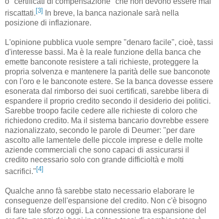
o "certificati di compensazione" che non devono essere mai
[3]
riscattati.
In breve, la banca nazionale sarà nella
posizione di inflazionare.
L'opinione pubblica vuole sempre "denaro facile", cioè, tassi
d'interesse bassi. Ma è la reale funzione della banca che
emette banconote resistere a tali richieste, proteggere la
propria solvenza e mantenere la parità delle sue banconote
con l'oro e le banconote estere. Se la banca dovesse essere
esonerata dal rimborso dei suoi certificati, sarebbe libera di
espandere il proprio credito secondo il desiderio dei politici.
Sarebbe troopo facile cedere alle richieste di coloro che
richiedono credito. Ma il sistema bancario dovrebbe essere
nazionalizzato, secondo le parole di Deumer: "per dare
ascolto alle lamentele delle piccole imprese e delle molte
aziende commerciali che sono capaci di assicurarsi il
credito necessario solo con grande difficioltà e molti
[4]
sacrifici."
Qualche anno fà sarebbe stato necessario elaborare le
conseguenze dell'espansione del credito. Non c'è bisogno
di fare tale sforzo oggi. La connessione tra espansione del