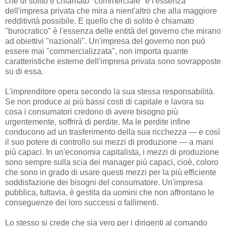
che di solito è chiamato "commerciale" è l'essenza
dell'impresa privata che mira a nient'altro che alla maggiore
redditività possibile. E quello che di solito è chiamato
"burocratico" è l'essenza delle entità del governo che mirano
ad obiettivi "nazionali". Un'impresa del governo non può
essere mai "commercializzata", non importa quante
caratteristiche esterne dell'impresa privata sono sovrapposte
su di essa.
L'imprenditore opera secondo la sua stessa responsabilità.
Se non produce ai più bassi costi di capitale e lavora su
cosa i consumatori credono di avere bisogno più
urgentemente, soffrirà di perdite. Ma le perdite infine
conducono ad un trasferimento della sua ricchezza — e così
il suo potere di controllo sui mezzi di produzione — a mani
più capaci. In un'economia capitalista, i mezzi di produzione
sono sempre sulla scia dei manager più capaci, cioè, coloro
che sono in grado di usare questi mezzi per la più efficiente
soddisfazione dei bisogni del consumatore. Un'impresa
pubblica, tuttavia, è gestita da uomini che non affrontano le
conseguenze dei loro successi o fallimenti.
Lo stesso si crede che sia vero per i dirigenti al comando