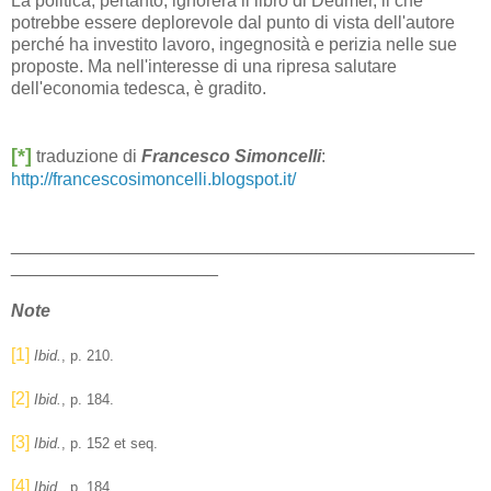
La politica, pertanto, ignorerà il libro di Deumer, il che
potrebbe essere deplorevole dal punto di vista dell'autore
perché ha investito lavoro, ingegnosità e perizia nelle sue
proposte. Ma nell'interesse di una ripresa salutare
dell'economia tedesca, è gradito.
[*]
traduzione di
Francesco Simoncelli
:
http://francescosimoncelli.blogspot.it/
_______________________________________________
_____________________
Note
[1]
Ibid.
, p. 210.
[2]
Ibid.
, p. 184.
[3]
Ibid.
, p. 152 et seq.
[4]
Ibid.
, p. 184.