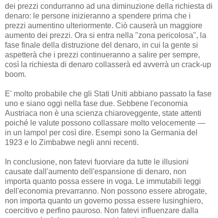
dei prezzi condurranno ad una diminuzione della richiesta di
denaro: le persone inizieranno a spendere prima che i
prezzi aumentino ulteriormente. Ciò causerà un maggiore
aumento dei prezzi. Ora si entra nella "zona pericolosa", la
fase finale della distruzione del denaro, in cui la gente si
aspetterà che i prezzi continueranno a salire per sempre,
così la richiesta di denaro collasserà ed avverrà un crack-up
boom.
E' molto probabile che gli Stati Uniti abbiano passato la fase
uno e siano oggi nella fase due. Sebbene l'economia
Austriaca non è una scienza chiaroveggente, state attenti
poiché le valute possono collassare molto velocemente —
in un lampo! per così dire. Esempi sono la Germania del
1923 e lo Zimbabwe negli anni recenti.
In conclusione, non fatevi fuorviare da tutte le illusioni
causate dall'aumento dell'espansione di denaro, non
importa quanto possa essere in voga. Le immutabili leggi
dell'economia prevarranno. Non possono essere abrogate,
non importa quanto un governo possa essere lusinghiero,
coercitivo e perfino pauroso. Non fatevi influenzare dalla