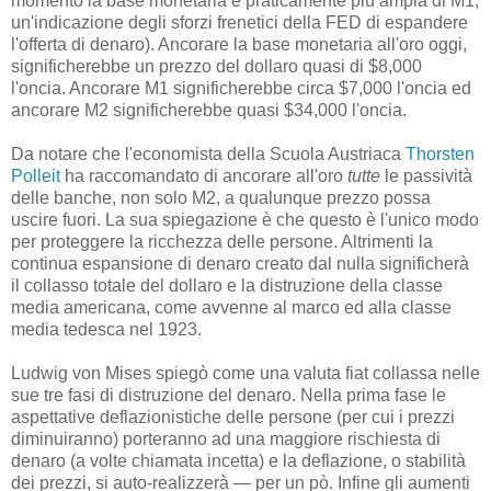
momento la base monetaria è praticamente più ampia di M1,
un'indicazione degli sforzi frenetici della FED di espandere
l'offerta di denaro). Ancorare la base monetaria all'oro oggi,
significherebbe un prezzo del dollaro quasi di $8,000
l'oncia. Ancorare M1 significherebbe circa $7,000 l'oncia ed
ancorare M2 significherebbe quasi $34,000 l'oncia.
Da notare che l'economista della Scuola Austriaca
Thorsten
Polleit
ha raccomandato di ancorare all'oro
tutte
le passività
delle banche, non solo M2, a qualunque prezzo possa
uscire fuori. La sua spiegazione è che questo è l'unico modo
per proteggere la ricchezza delle persone. Altrimenti la
continua espansione di denaro creato dal nulla significherà
il collasso totale del dollaro e la distruzione della classe
media americana, come avvenne al marco ed alla classe
media tedesca nel 1923.
Ludwig von Mises spiegò come una valuta fiat collassa nelle
sue tre fasi di distruzione del denaro. Nella prima fase le
aspettative deflazionistiche delle persone (per cui i prezzi
diminuiranno) porteranno ad una maggiore rischiesta di
denaro (a volte chiamata incetta) e la deflazione, o stabilità
dei prezzi, si auto-realizzerà — per un pò. Infine gli aumenti