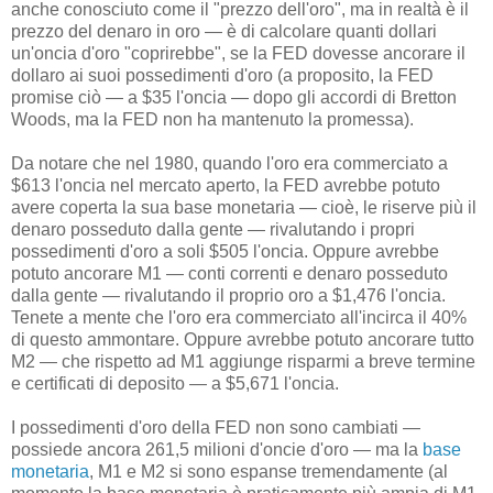
anche conosciuto come il "prezzo dell'oro", ma in realtà è il
prezzo del denaro in oro — è di calcolare quanti dollari
un'oncia d'oro "coprirebbe", se la FED dovesse ancorare il
dollaro ai suoi possedimenti d'oro (a proposito, la FED
promise ciò — a $35 l'oncia — dopo gli accordi di Bretton
Woods, ma la FED non ha mantenuto la promessa).
Da notare che nel 1980, quando l'oro era commerciato a
$613 l'oncia nel mercato aperto, la FED avrebbe potuto
avere coperta la sua base monetaria — cioè, le riserve più il
denaro posseduto dalla gente — rivalutando i propri
possedimenti d'oro a soli $505 l'oncia. Oppure avrebbe
potuto ancorare M1 — conti correnti e denaro posseduto
dalla gente — rivalutando il proprio oro a $1,476 l'oncia.
Tenete a mente che l'oro era commerciato all'incirca il 40%
di questo ammontare. Oppure avrebbe potuto ancorare tutto
M2 — che rispetto ad M1 aggiunge risparmi a breve termine
e certificati di deposito — a $5,671 l'oncia.
I possedimenti d'oro della FED non sono cambiati —
possiede ancora 261,5 milioni d'oncie d'oro — ma la
base
monetaria
, M1 e M2 si sono espanse tremendamente (al