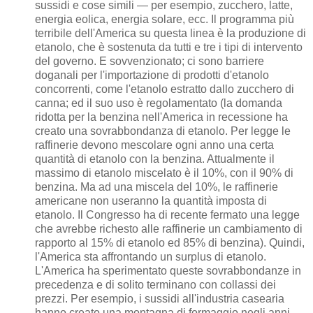
sussidi e cose simili — per esempio, zucchero, latte,
energia eolica, energia solare, ecc. Il programma più
terribile dell'America su questa linea è la produzione di
etanolo, che è sostenuta da tutti e tre i tipi di intervento
del governo. E sovvenzionato; ci sono barriere
doganali per l'importazione di prodotti d'etanolo
concorrenti, come l'etanolo estratto dallo zucchero di
canna; ed il suo uso è regolamentato (la domanda
ridotta per la benzina nell'America in recessione ha
creato una sovrabbondanza di etanolo. Per legge le
raffinerie devono mescolare ogni anno una certa
quantità di etanolo con la benzina. Attualmente il
massimo di etanolo miscelato è il 10%, con il 90% di
benzina. Ma ad una miscela del 10%, le raffinerie
americane non useranno la quantità imposta di
etanolo. Il Congresso ha di recente fermato una legge
che avrebbe richesto alle raffinerie un cambiamento di
rapporto al 15% di etanolo ed 85% di benzina). Quindi,
l'America sta affrontando un surplus di etanolo.
L'America ha sperimentato queste sovrabbondanze in
precedenza e di solito terminano con collassi dei
prezzi. Per esempio, i sussidi all'industria casearia
hanno creato una montagna di formaggio negli anni