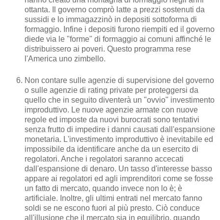
ottanta. Il governo comprò latte a prezzi sostenuti da
sussidi e lo immagazzinò in depositi sottoforma di
formaggio. Infine i depositi furono riempiti ed il governo
diede via le "forme" di formaggio ai comuni affinché le
distribuissero ai poveri. Questo programma rese
l'America uno zimbello.
Non contare sulle agenzie di supervisione del governo
o sulle agenzie di rating private per proteggersi da
quello che in seguito diventerà un "ovvio" investimento
improduttivo. Le nuove agenzie armate con nuove
regole ed imposte da nuovi burocrati sono tentativi
senza frutto di impedire i danni causati dall'espansione
monetaria. L'investimento improduttivo è inevitabile ed
impossibile da identificare anche da un esercito di
regolatori. Anche i regolatori saranno accecati
dall'espansione di denaro. Un tasso d'interesse basso
appare ai regolatori ed agli imprenditori come se fosse
un fatto di mercato, quando invece non lo è; è
artificiale. Inoltre, gli ultimi entrati nel mercato fanno
soldi se ne escono fuori al più presto. Ciò conduce
all'illusione che il mercato sia in equilibrio, quando