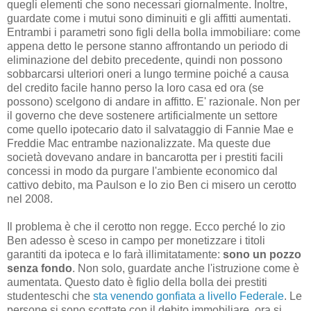
quegli elementi che sono necessari giornalmente. Inoltre,
guardate come i mutui sono diminuiti e gli affitti aumentati.
Entrambi i parametri sono figli della bolla immobiliare: come
appena detto le persone stanno affrontando un periodo di
eliminazione del debito precedente, quindi non possono
sobbarcarsi ulteriori oneri a lungo termine poiché a causa
del credito facile hanno perso la loro casa ed ora (se
possono) scelgono di andare in affitto. E' razionale. Non per
il governo che deve sostenere artificialmente un settore
come quello ipotecario dato il salvataggio di Fannie Mae e
Freddie Mac entrambe nazionalizzate. Ma queste due
società dovevano andare in bancarotta per i prestiti facili
concessi in modo da purgare l'ambiente economico dal
cattivo debito, ma Paulson e lo zio Ben ci misero un cerotto
nel 2008.
Il problema è che il cerotto non regge. Ecco perché lo zio
Ben adesso è sceso in campo per monetizzare i titoli
garantiti da ipoteca e lo farà illimitatamente:
sono un pozzo
senza fondo
. Non solo, guardate anche l'istruzione come è
aumentata. Questo dato è figlio della bolla dei prestiti
studenteschi che
sta venendo gonfiata a livello Federale
. Le
persone si sono scottate con il debito immobiliare, ora si