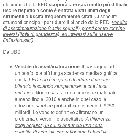
riteniamo che la
FED scoprirà che sarà molto più difficile
uscire rispetto a come è entrata visti i limiti degli
strumenti d'uscita frequentemente citati
. Ci sono tre
strumenti principali per ridurre il bilancio della FED:
vendite
di asset/maturazione (cattivi segnali), pronti contro termine
inversi (limiti di grandezza), ed interessi sulle riserve
(inflazionistici)
.
Da UBS:
Vendite di asset/maturazione
. Il passaggio ad
un portfolio a più lunga scadenza media significa
che la
FED non è in grado di ridurre il proprio
bilancio lasciando semplicemente che i titoli
maturino
. Non ci sarà alcuna riduzione materiale
almeno fino al 2016 e anche in quel caso la
riduzione sarebbe probabilmente meno di $250
miliardi. Le vendite definitive affrontano un
problema diverso
le aspettative.
A differenza
--
degli acquisti, in cui si annuncia una certa
quantità di acquisti, che rafforzano l'obiettivo