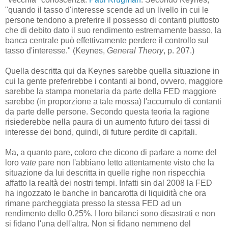
"quando il tasso d'interesse scende ad un livello in cui le
persone tendono a preferire il possesso di contanti piuttosto
che di debito dato il suo rendimento estremamente basso, la
banca centrale può effettivamente perdere il controllo sul
tasso d'interesse." (Keynes,
General Theory
, p. 207.)
Quella descritta qui da Keynes sarebbe quella situazione in
cui la gente preferirebbe i contanti ai bond, ovvero, maggiore
sarebbe la stampa monetaria da parte della FED maggiore
sarebbe (in proporzione a tale mossa) l'accumulo di contanti
da parte delle persone. Secondo questa teoria la ragione
risiederebbe nella paura di un aumento futuro dei tassi di
interesse dei bond, quindi, di future perdite di capitali.
Ma, a quanto pare, coloro che dicono di parlare a nome del
loro
vate
pare non l'abbiano letto attentamente visto che la
situazione da lui descritta in quelle righe non rispecchia
affatto la realtà dei nostri tempi. Infatti sin dal 2008 la FED
ha ingozzato le banche in bancarotta di liquidità che ora
rimane parcheggiata presso la stessa FED ad un
rendimento dello 0.25%. I loro bilanci sono disastrati e non
si fidano l'una dell'altra. Non si fidano nemmeno del