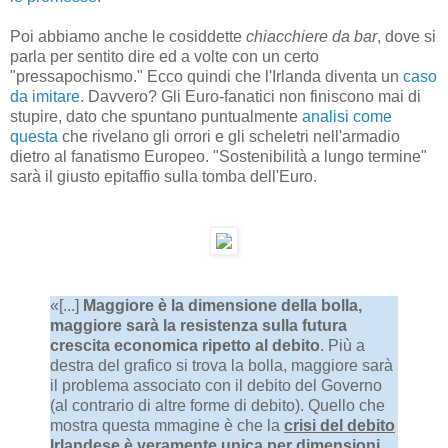
Poi abbiamo anche le cosiddette
chiacchiere da bar
, dove si
parla per sentito dire ed a volte con un certo
"pressapochismo." Ecco quindi che l'Irlanda diventa un
caso
da imitare
. Davvero? Gli Euro-fanatici non finiscono mai di
stupire, dato che spuntano puntualmente
analisi come
questa
che rivelano gli orrori e gli scheletri nell'armadio
dietro al fanatismo Europeo. "Sostenibilità a lungo termine"
sarà il giusto epitaffio sulla tomba dell'Euro.
«[...]
Maggiore è la dimensione della bolla,
maggiore sarà la resistenza sulla futura
crescita economica ripetto al debito
. Più a
destra del grafico si trova la bolla, maggiore sarà
il problema associato con il debito del Governo
(al contrario di altre forme di debito). Quello che
mostra questa mmagine è che la
crisi del debito
Irlandese è veramente unica per dimensioni
,