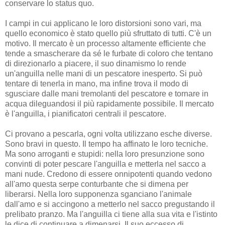
conservare lo status quo.
I campi in cui applicano le loro distorsioni sono vari, ma
quello economico è stato quello più sfruttato di tutti. C'è un
motivo. Il mercato è un processo altamente efficiente che
tende a smascherare da sé le furbate di coloro che tentano
di direzionarlo a piacere, il suo dinamismo lo rende
un'anguilla nelle mani di un pescatore inesperto. Si può
tentare di tenerla in mano, ma infine trova il modo di
sgusciare dalle mani tremolanti del pescatore e tornare in
acqua dileguandosi il più rapidamente possibile. Il mercato
è l'anguilla, i pianificatori centrali il pescatore.
Ci provano a pescarla, ogni volta utilizzano esche diverse.
Sono bravi in questo. Il tempo ha affinato le loro tecniche.
Ma sono arroganti e stupidi: nella loro presunzione sono
convinti di poter pescare l'anguilla e metterla nel sacco a
mani nude. Credono di essere onnipotenti quando vedono
all'amo questa serpe conturbante che si dimena per
liberarsi. Nella loro supponenza sganciano l'animale
dall'amo e si accingono a metterlo nel sacco pregustando il
prelibato pranzo. Ma l'anguilla ci tiene alla sua vita e l'istinto
le dice di continuare a dimenarsi. Il suo eccesso di