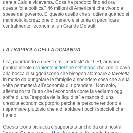
dare a Caio e viceversa. Cosa ha prodotto fino ad ora
questa folle politica? 46 milioni di Americani che vivono a
spese del governo. E' questo quello che si ottiene quando si
manipola la creazione di denaro e si tenta di pianificare
centralmente l'economia: un Grande Default.
LA TRAPPOLA DELLA DOMANDA
Ora, guardando a questi dati "modesti" del CPI, arrivano
puntualmente
i sapientoni del fine settimana
che con la bava
alla bocca ci suggeriscono che bisogna stampare
a tavoletta
in modo da pungolare le famiglie a spendere cosa che a sua
volta permetterà all'economia di riprendersi. Non solo,
affermano tra l'altro che l'economia come la vediamo oggi
soffre di una "trappola della liquidità" e manca di una
crescita economica porprio perché le persone tendono a
risparmiare piuttosto che a dilapidare i pochi spiccioli che
hanno.
Questa teoria bislacca è supportata anche da una nostra
"vecchia" conoscenza:
Paul Krugman
. Secondo Keynes,