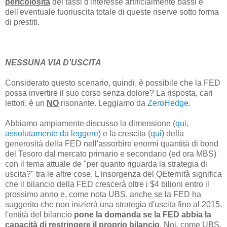
pericolosità
dei tassi d'interesse artificialmente bassi e
dell'eventuale fuoriuscita totale di queste riserve sotto forma
di prestiti.
NESSUNA VIA D'USCITA
Considerato questo scenario, quindi, è possibile che la FED
possa invertire il suo corso senza dolore? La risposta, cari
lettori, è un
NO
risonante. Leggiamo da
ZeroHedge
.
Abbiamo ampiamente discusso la dimensione (
qui,
assolutamente da leggere
) e la crescita (
qui
) della
generosità della FED nell'assorbire enormi quantità di bond
del Tesoro dal mercato primario e secondario (ed ora MBS)
con il tema attuale de "per quanto riguarda la strategia di
uscita?" tra le altre cose. L'insorgenza del QEternità significa
che il bilancio della FED crescerà oltre i $4 bilioni entro il
prossimo anno e, come nota UBS, anche se la FED ha
suggerito che non inizierà una strategia d'uscita fino al 2015,
l'entità del bilancio
pone la domanda se la FED abbia la
capacità di restringere il proprio bilancio
. Noi, come UBS,