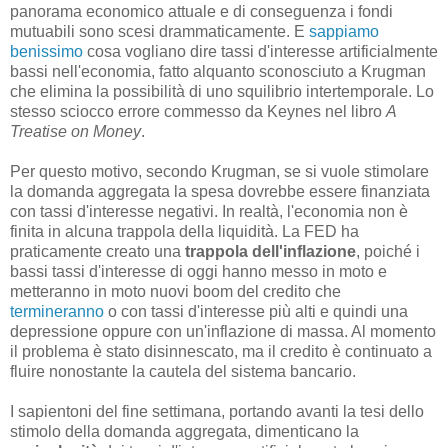
panorama economico attuale e di conseguenza i fondi
mutuabili sono scesi drammaticamente. E
sappiamo
benissimo
cosa vogliano dire tassi d'interesse artificialmente
bassi nell'economia, fatto alquanto sconosciuto a Krugman
che elimina la possibilità di uno squilibrio intertemporale. Lo
stesso sciocco errore commesso da Keynes nel libro
A
Treatise on Money
.
Per questo motivo, secondo Krugman, se si vuole stimolare
la domanda aggregata la spesa dovrebbe essere finanziata
con tassi d'interesse negativi. In realtà, l'economia non è
finita in alcuna trappola della liquidità. La FED ha
praticamente creato una
trappola dell'inflazione
, poiché i
bassi tassi d'interesse di oggi hanno messo in moto e
metteranno in moto nuovi boom del credito che
termineranno
o con tassi d'interesse più alti e quindi una
depressione oppure con un'inflazione di massa. Al momento
il problema è stato disinnescato, ma il credito è continuato a
fluire nonostante la cautela del sistema bancario.
I sapientoni del fine settimana, portando avanti la tesi dello
stimolo della domanda aggregata, dimenticano la