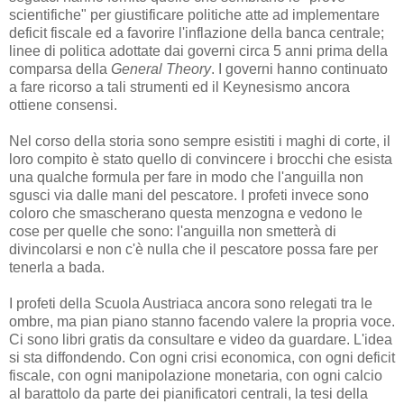
scientifiche" per giustificare politiche atte ad implementare
deficit fiscale ed a favorire l'inflazione della banca centrale;
linee di politica adottate dai governi circa 5 anni prima della
comparsa della
General Theory
. I governi hanno continuato
a fare ricorso a tali strumenti ed il Keynesismo ancora
ottiene consensi.
Nel corso della storia sono sempre esistiti i maghi di corte, il
loro compito è stato quello di convincere i brocchi che esista
una qualche formula per fare in modo che l'anguilla non
sgusci via dalle mani del pescatore. I profeti invece sono
coloro che smascherano questa menzogna e vedono le
cose per quelle che sono: l'anguilla non smetterà di
divincolarsi e non c'è nulla che il pescatore possa fare per
tenerla a bada.
I profeti della Scuola Austriaca ancora sono relegati tra le
ombre, ma pian piano stanno facendo valere la propria voce.
Ci sono libri gratis da consultare e video da guardare. L'idea
si sta diffondendo. Con ogni crisi economica, con ogni deficit
fiscale, con ogni manipolazione monetaria, con ogni calcio
al barattolo da parte dei pianificatori centrali, la tesi della