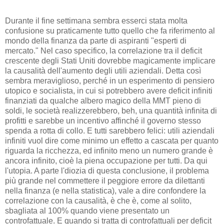
Durante il fine settimana sembra esserci stata molta
confusione su praticamente tutto quello che fa riferimento al
mondo della finanza da parte di aspiranti "esperti di
mercato." Nel caso specifico, la correlazione tra il deficit
crescente degli Stati Uniti dovrebbe magicamente implicare
la causalità dell'aumento degli utili aziendali. Detta così
sembra meraviglioso, perché in un esperimento di pensiero
utopico e socialista, in cui si potrebbero avere deficit infiniti
finanziati da qualche albero magico della MMT pieno di
soldi, le società realizzerebbero, beh, una quantità infinita di
profitti e sarebbe un incentivo affinché il governo stesso
spenda a rotta di collo. E tutti sarebbero felici: utili aziendali
infiniti vuol dire come minimo un effetto a cascata per quanto
riguarda la ricchezza, ed infinito meno un numero grande è
ancora infinito, cioè la piena occupazione per tutti. Da qui
l'utopia. A parte l'diozia di questa conclusione, il problema
più grande nel commettere il peggiore errore da dilettanti
nella finanza (e nella statistica), vale a dire confondere la
correlazione con la causalità, è che è, come al solito,
sbagliata al 100% quando viene presentato un
controfattuale. E quando si tratta di controfattuali per deficit