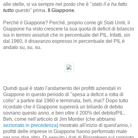
alle stelle, si va sempre nel posto che è "
stato lì e ha fatto
tutto
questo
" prima.
Il Giappone
.
Perché il Giappone? Perché, proprio come gli Stati Uniti, il
Giappone ha visto crescere la sua quota di deficit di bilancio
sia in termini assoluti che in percentuale del PIL. Infatti, sin
dal 1960, il disavanzo espresso in percentuale del PIL è
andato su, su, su.
Quindi qual è stato l'andamento dei profitti aziendali in
Giappone in questo periodo di "spesa a deficit a rotta di
collo" a partire dal 1960 e terminata, beh, mai? Dopo tutto
ricordate che il Giappone supererà un biliardo di debito
sovrano questo anno, e ben oltre il 200% del debito/PIL.
Beh, come nell'articolo di Jim Montier (che abbiamo
sezionato in precedenza
) mostrato all'inizio di quest'anno, i
profitti delle imprese in Giappone hanno performato male
per non dire altro. Di seguito i dati di Bloomberg sul rapporto