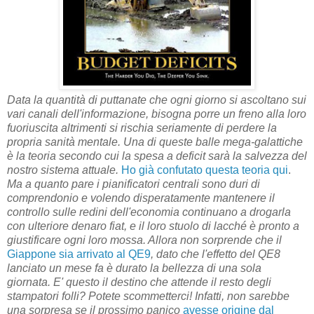
Data la quantità di puttanate che ogni giorno si ascoltano sui
vari canali dell'informazione, bisogna porre un freno alla loro
fuoriuscita altrimenti si rischia seriamente di perdere la
propria sanità mentale. Una di queste balle mega-galattiche
è la teoria secondo cui la spesa a deficit sarà la salvezza del
nostro sistema attuale.
Ho già confutato questa teoria qui
.
Ma a quanto pare i pianificatori centrali sono duri di
comprendonio e volendo disperatamente mantenere il
controllo sulle redini dell'economia continuano a drogarla
con ulteriore denaro fiat, e il loro stuolo di lacché è pronto a
giustificare ogni loro mossa. Allora non sorprende che il
Giappone sia arrivato al QE9
, dato che l'effetto del QE8
lanciato un mese fa è durato la bellezza di una sola
giornata. E' questo il destino che attende il resto degli
stampatori folli? Potete scommetterci! Infatti, non sarebbe
una sorpresa se il prossimo panico
avesse origine dal