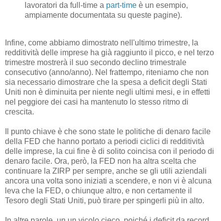
lavoratori da full-time a
part-time
è un esempio,
ampiamente documentata su queste pagine).
Infine, come abbiamo dimostrato nell'ultimo trimestre, la
redditività delle imprese ha già raggiunto il picco, e nel terzo
trimestre mostrerà il suo secondo declino trimestrale
consecutivo (anno/anno). Nel frattempo, riteniamo che non
sia necessario dimostrare che la spesa a deficit degli Stati
Uniti non è diminuita per niente negli ultimi mesi, e in effetti
nel peggiore dei casi ha mantenuto lo stesso ritmo di
crescita.
Il punto chiave è che sono state le politiche di denaro facile
della FED che hanno portato a periodi ciclici di redditività
delle imprese, la cui fine è di solito coincisa con il periodo di
denaro facile. Ora, però, la FED non ha altra scelta che
continuare la ZIRP per sempre, anche se gli utili aziendali
ancora una volta sono iniziati a scendere, e non vi è alcuna
leva che la FED, o chiunque altro, e non certamente il
Tesoro degli Stati Uniti, può tirare per spingerli più in alto.
In altre parole, un un vicolo cieco, poiché i deficit da record