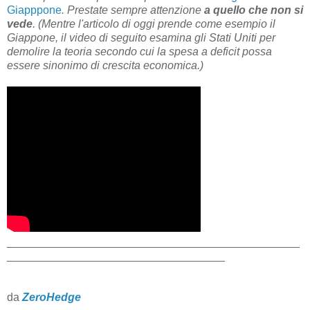
Giapppone
. Prestate sempre attenzione
a quello che non si
vede
. (Mentre l'articolo di oggi prende come esempio il
Giappone, il video di seguito esamina gli Stati Uniti per
demolire la teoria secondo cui la spesa a deficit possa
essere sinonimo di crescita economica.)
_______________________________________________
___________________________________
da
ZeroHedge