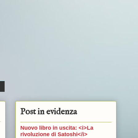
Post in evidenza
Nuovo libro in uscita: <i>La
rivoluzione di Satoshi</i>