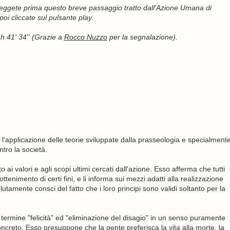
leggete prima questo breve passaggio tratto dall'Azione Umana di
oi cliccate sul pulsante play.
h 41' 34'' (Grazie a
Rocco Nuzzo
per la segnalazione).
a l'applicazione delle teorie sviluppate dalla prasseologia e specialment
tro la società.
o ai valori e agli scopi ultimi cercati dall'azione. Esso afferma che tutti
tenimento di certi fini, e li informa sui mezzi adatti alla realizzazione
solutamente consci del fatto che i loro principi sono validi soltanto per la
 termine "felicità" ed "eliminazione del disagio" in un senso puramente
concreto. Esso presuppone che la gente preferisca la vita alla morte, la