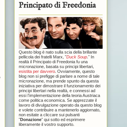
Principato di Freedonia
Questo blog è nato sulla scia della brillante
pellicola dei fratelli Marx, "
Duck Soup
." In
realtà il Principato di Freedonia fu una
micronazione, basata su principi libertari,
esistita per davvero
. Ovviamente, questo
blog non si prefigge di parlare a nome di tale
e
micronazione, ma prende spunto da questa
iniziativa per dimostrare il funzionamento dei
principi libertari nella realtà, e connessi ad
essi l'implementazione della teoria Austriaca
come politica economica. Se apprezzate il
lavoro di divulgazione operato da questo blog
e volete contribuire a mantenerlo aggiornato,
non esitate a cliccare sui pulsanti
"
Donazione
" qui sotto ed esprimere
liberamente il vostro supporto.