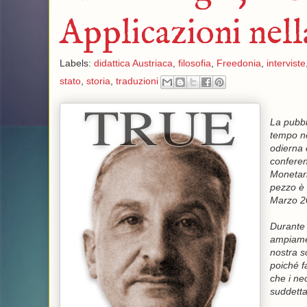
Applicazioni nell
Labels:
didattica Austriaca
,
filosofia
,
Freedonia
,
interviste
stato
,
storia
,
traduzioni
La pubbli
tempo ne
odierna 
conferen
Monetari
pezzo è 
Marzo 2
Durante 
ampiamen
nostra so
poiché f
che i ne
suddetta