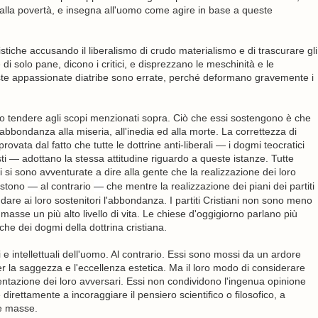
za alla povertà, e insegna all'uomo come agire in base a queste
tiche accusando il liberalismo di crudo materialismo e di trascurare gli
e di solo pane, dicono i critici, e disprezzano le meschinità e le
queste appassionate diatribe sono errate, perché deformano gravemente i
ro tendere agli scopi menzionati sopra. Ciò che essi sostengono è che
bbondanza alla miseria, all'inedia ed alla morte. La correttezza di
ata dal fatto che tutte le dottrine anti-liberali — i dogmi teocratici
cialisti — adottano la stessa attitudine riguardo a queste istanze. Tutte
si sono avventurate a dire alla gente che la realizzazione dei loro
istono
—
al contrario
—
che mentre la realizzazione dei piani dei partiti
dare ai loro sostenitori l'abbondanza. I partiti Cristiani non sono meno
le masse un più alto livello di vita. Le chiese d'oggigiorno parlano più
che dei dogmi della dottrina cristiana.
i e intellettuali dell'uomo. Al contrario. Essi sono mossi da un ardore
r la saggezza e l'eccellenza estetica. Ma il loro modo di considerare
sentazione dei loro avversari. Essi non condividono l'ingenua opinione
irettamente a incoraggiare il pensiero scientifico o filosofico, a
le masse.