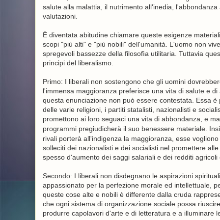
salute alla malattia, il nutrimento all'inedia, l'abbondan
valutazioni.
È diventata abitudine chiamare queste esigenze materialis
scopi "più alti" e "più nobili" dell'umanità. L'uomo non viv
spregevoli bassezze della filosofìa utilitaria. Tuttavia 
principi del liberalismo.
Primo: I liberali non sostengono che gli uomini dovrebbe
l'immensa maggioranza preferisce una vita di salute e di a
questa enunciazione non può essere contestata. Essa è prov
delle varie religioni, i partiti statalisti, nazionalisti e so
promettono ai loro seguaci una vita di abbondanza, e mai 
programmi pregiudicherà il suo benessere materiale. Ins
rivali porterà all'indigenza la maggioranza, esse vogliono 
solleciti dei nazionalisti e dei socialisti nel promettere al
spesso d'aumento dei saggi salariali e dei redditi agricoli 
Secondo: I liberali non disdegnano le aspirazioni spiritual
appassionato per la perfezione morale ed intellettuale, pe
queste cose alte e nobili è differente dalla cruda rappre
che ogni sistema di organizzazione sociale possa riuscire d
produrre capolavori d'arte e di letteratura e a illuminare 