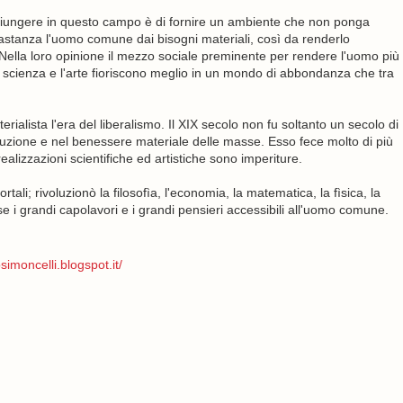
ggiungere in questo campo è di fornire un ambiente che non ponga
bbastanza l'uomo comune dai bisogni materiali, così da renderlo
Nella loro opinione il mezzo sociale preminente per rendere l'uomo più
 scienza e l'arte fioriscono meglio in un mondo di abbondanza che tra
rialista l'era del liberalismo. Il XIX secolo non fu soltanto un secolo di
duzione e nel benessere materiale delle masse. Esso fece molto di più
lizzazioni scientifiche ed artistiche sono imperiture.
mortali; rivoluzionò la filosofìa, l'economia, la matematica, la fìsica, la
ese i grandi capolavori e i grandi pensieri accessibili all'uomo comune.
simoncelli.blogspot.it/