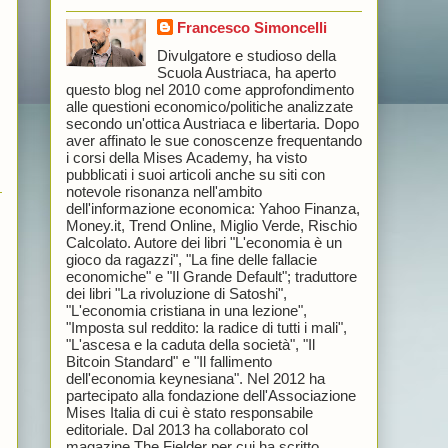
Francesco Simoncelli
Divulgatore e studioso della
Scuola Austriaca, ha aperto
questo blog nel 2010 come approfondimento
alle questioni economico/politiche analizzate
secondo un'ottica Austriaca e libertaria. Dopo
aver affinato le sue conoscenze frequentando
i corsi della Mises Academy, ha visto
pubblicati i suoi articoli anche su siti con
notevole risonanza nell'ambito
dell'informazione economica: Yahoo Finanza,
Money.it, Trend Online, Miglio Verde, Rischio
Calcolato. Autore dei libri "L'economia è un
gioco da ragazzi", "La fine delle fallacie
economiche" e "Il Grande Default"; traduttore
dei libri "La rivoluzione di Satoshi",
"L'economia cristiana in una lezione",
"Imposta sul reddito: la radice di tutti i mali",
"L'ascesa e la caduta della società", "Il
Bitcoin Standard" e "Il fallimento
dell'economia keynesiana". Nel 2012 ha
partecipato alla fondazione dell'Associazione
Mises Italia di cui è stato responsabile
editoriale. Dal 2013 ha collaborato col
magazine The Fielder per cui ha scritto