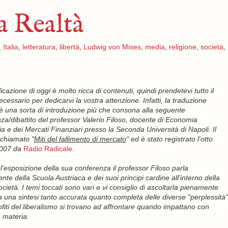
a Realtà
,
Italia
,
letteratura
,
libertà
,
Ludwig von Mises
,
media
,
religione
,
società
,
cazione di oggi è molto ricca di contenuti, quindi prendetevi tutto il
cessario per dedicarvi la vostra attenzione. Infatti, la traduzione
è una sorta di introduzione più che consona alla seguente
za/dibattito del professor Valerio Filoso, docente di Economia
a e dei Mercati Finanziari presso la Seconda Università di Napoli. Il
chiamato "
Miti del fallimento di mercato
" ed è stato registrato l'otto
007 da
Radio Radicale
.
l'esposizione della sua conferenza il professor Filoso parla
te della Scuola Austriaca e dei suoi principi cardine all'interno della
cietà. I temi toccati sono vari e vi consiglio di ascoltarla pienamente
a una sintesi tanto accurata quanto completa delle diverse "perplessità"
ofiti del liberalismo si trovano ad affrontare quando impattano con
 materia.