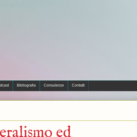
dcast
Bibliografia
Consulenze
Contatti
eralismo ed