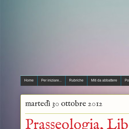
Home
Per iniziare...
Rubriche
Miti da abbattere
Po
martedì 30 ottobre 2012
Prasseologia, Lib