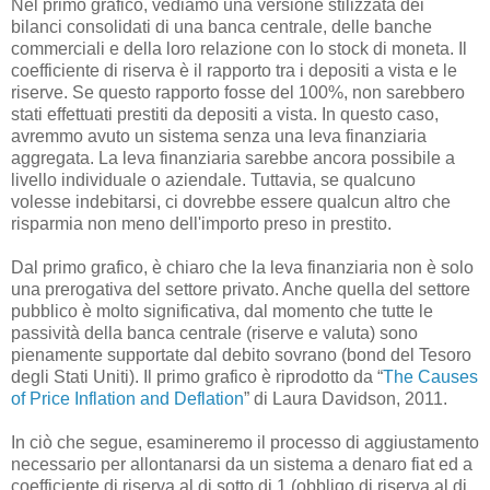
Nel primo grafico, vediamo una versione stilizzata dei
bilanci consolidati di una banca centrale, delle banche
commerciali e della loro relazione con lo stock di moneta. Il
coefficiente di riserva è il rapporto tra i depositi a vista e le
riserve. Se questo rapporto fosse del 100%, non sarebbero
stati effettuati prestiti da depositi a vista. In questo caso,
avremmo avuto un sistema senza una leva finanziaria
aggregata. La leva finanziaria sarebbe ancora possibile a
livello individuale o aziendale. Tuttavia, se qualcuno
volesse indebitarsi, ci dovrebbe essere qualcun altro che
risparmia non meno dell'importo preso in prestito.
Dal primo grafico, è chiaro che la leva finanziaria non è solo
una prerogativa del settore privato. Anche quella del settore
pubblico è molto significativa, dal momento che tutte le
passività della banca centrale (riserve e valuta) sono
pienamente supportate dal debito sovrano (bond del Tesoro
degli Stati Uniti). Il primo grafico è riprodotto da “
The Causes
of Price Inflation and Deflation
” di Laura Davidson, 2011.
In ciò che segue, esamineremo il processo di aggiustamento
necessario per allontanarsi da un sistema a denaro fiat ed a
coefficiente di riserva al di sotto di 1 (obbligo di riserva al di