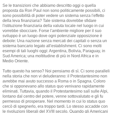
Se le transizioni che abbiamo descritto oggi o quella
proposta da Ron Paul non sono politicamente possibili, ci
sono possibilità di poter vedere un sistema senza l'effetto
della leva finanziaria? Tale sistema dovrebbe sfidare
l'istituzione finanziaria della valuta locale nel luogo in cui
vorrebbe sbocciare. Forse l'ambiente migliore per il suo
sviluppo è un luogo dove ogni potenziale opposizione è
debole: Una nazione senza mercati dei capitali o senza un
sistema bancario legato all'establishment. Ci sono molti
esempi di tali luoghi oggi: Argentina, Bolivia, Paraguay, in
Sud America; una moltitudine di più in Nord Africa e in
Medio Oriente.
Tutto questo ha senso? Noi pensiamo di sì. Ci sono paralleli
nella storia che non vi deluderanno: il Protestantesimo non
avrebbe mai avuto successo a Roma o in Spagna. Coloro
che si opponevano allo status quo venivano rapidamente
eliminati. Tuttavia, quando il Protestantesimo salì sulle Alpi,
lontano dal centro del potere, venne sottovalutato e gli fu
permesso di prosperare. Nel momento in cui lo status quo
cercò di spegnerlo, era troppo tardi. Lo stesso accadde con
le rivoluzioni liberali del XVIII secolo. Quando gli Americani