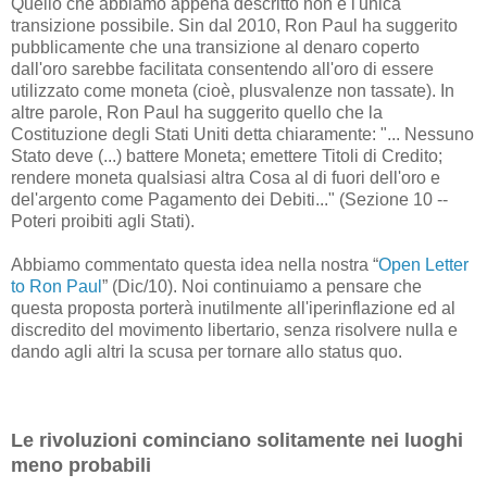
Quello che abbiamo appena descritto non è l'unica
transizione possibile. Sin dal 2010, Ron Paul ha suggerito
pubblicamente che una transizione al denaro coperto
dall'oro sarebbe facilitata consentendo all'oro di essere
utilizzato come moneta (cioè, plusvalenze non tassate). In
altre parole, Ron Paul ha suggerito quello che la
Costituzione degli Stati Uniti detta chiaramente: "... Nessuno
Stato deve (...) battere Moneta; emettere Titoli di Credito;
rendere moneta qualsiasi altra Cosa al di fuori dell'oro e
del'argento come Pagamento dei Debiti..." (Sezione 10 --
Poteri proibiti agli Stati).
Abbiamo commentato questa idea nella nostra “
Open Letter
to Ron Paul
” (Dic/10). Noi continuiamo a pensare che
questa proposta porterà inutilmente all'iperinflazione ed al
discredito del movimento libertario, senza risolvere nulla e
dando agli altri la scusa per tornare allo status quo.
Le rivoluzioni cominciano solitamente nei luoghi
meno probabili