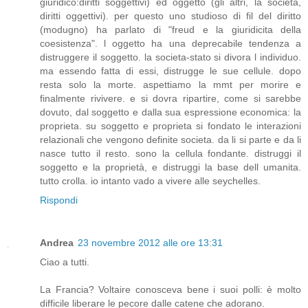
giuridico:diritti soggettivi) ed oggetto (gli altri, la societa,
diritti oggettivi). per questo uno studioso di fil del diritto
(modugno) ha parlato di "freud e la giuridicita della
coesistenza". l oggetto ha una deprecabile tendenza a
distruggere il soggetto. la societa-stato si divora l individuo.
ma essendo fatta di essi, distrugge le sue cellule. dopo
resta solo la morte. aspettiamo la mmt per morire e
finalmente rivivere. e si dovra ripartire, come si sarebbe
dovuto, dal soggetto e dalla sua espressione economica: la
proprieta. su soggetto e proprieta si fondato le interazioni
relazionali che vengono definite societa. da li si parte e da li
nasce tutto il resto. sono la cellula fondante. distruggi il
soggetto e la proprietà, e distruggi la base dell umanita.
tutto crolla. io intanto vado a vivere alle seychelles.
Rispondi
Andrea
23 novembre 2012 alle ore 13:31
Ciao a tutti.
La Francia? Voltaire conosceva bene i suoi polli: è molto
difficile liberare le pecore dalle catene che adorano.