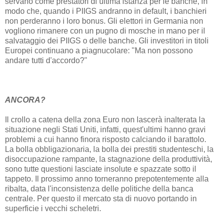
servano come prestatori di ultima istanza per le banche, in
modo che, quando i PIIGS andranno in default, i banchieri
non perderanno i loro bonus. Gli elettori in Germania non
vogliono rimanere con un pugno di mosche in mano per il
salvataggio dei PIIGS o delle banche. Gli investitori in titoli
Europei continuano a piagnucolare: "Ma non possono
andare tutti d'accordo?"
ANCORA?
Il crollo a catena della zona Euro non lascerà inalterata la
situazione negli Stati Uniti, infatti, quest'ultimi hanno gravi
problemi a cui hanno finora risposto calciando il barattolo.
La bolla obbligazionaria, la bolla dei prestiti studenteschi, la
disoccupazione rampante, la stagnazione della produttività,
sono tutte questioni lasciate insolute e spazzate sotto il
tappeto. Il prossimo anno torneranno prepotentemente alla
ribalta, data l'inconsistenza delle politiche della banca
centrale. Per questo il mercato sta di nuovo portando in
superficie i vecchi scheletri.