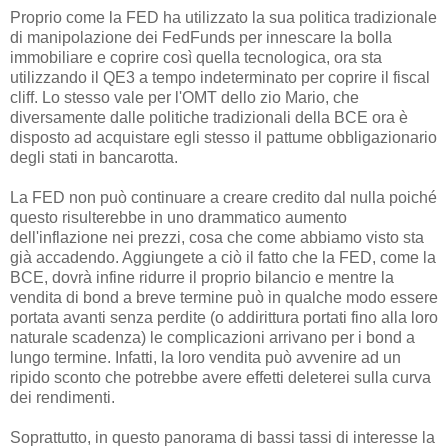
Proprio come la FED ha utilizzato la sua politica tradizionale
di manipolazione dei FedFunds per innescare la bolla
immobiliare e coprire così quella tecnologica, ora sta
utilizzando il QE3 a tempo indeterminato per coprire il fiscal
cliff. Lo stesso vale per l'OMT dello zio Mario, che
diversamente dalle politiche tradizionali della BCE ora è
disposto ad acquistare egli stesso il pattume obbligazionario
degli stati in bancarotta.
La FED non può continuare a creare credito dal nulla poiché
questo risulterebbe in uno drammatico aumento
dell'inflazione nei prezzi, cosa che come abbiamo visto sta
già accadendo. Aggiungete a ciò il fatto che la FED, come la
BCE, dovrà infine ridurre il proprio bilancio e mentre la
vendita di bond a breve termine può in qualche modo essere
portata avanti senza perdite (o addirittura portati fino alla loro
naturale scadenza) le complicazioni arrivano per i bond a
lungo termine. Infatti, la loro vendita può avvenire ad un
ripido sconto che potrebbe avere effetti deleterei sulla curva
dei rendimenti.
Soprattutto, in questo panorama di bassi tassi di interesse la