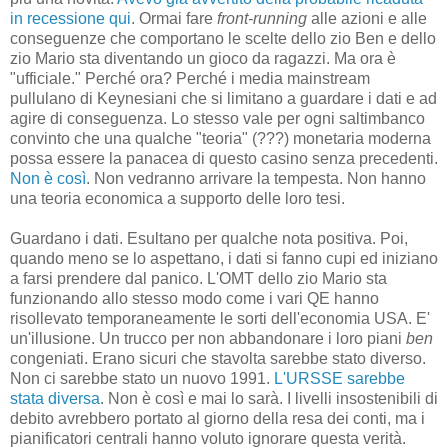
in recessione qui
. Ormai fare
front-running
alle azioni e alle
conseguenze che comportano le scelte dello zio Ben e dello
zio Mario sta diventando un gioco da ragazzi. Ma ora è
"ufficiale." Perché ora? Perché i media mainstream
pullulano di Keynesiani che si limitano a guardare i dati e ad
agire di conseguenza. Lo stesso vale per ogni saltimbanco
convinto che una qualche "teoria" (???) monetaria moderna
possa essere la panacea di questo casino senza precedenti.
Non è così
. Non vedranno arrivare la tempesta. Non hanno
una teoria economica a supporto delle loro tesi.
Guardano i dati. Esultano per qualche nota positiva. Poi,
quando meno se lo aspettano, i dati si fanno cupi ed iniziano
a farsi prendere dal panico. L'OMT dello zio Mario sta
funzionando allo stesso modo come i vari QE hanno
risollevato temporaneamente le sorti dell'economia USA. E'
un'illusione. Un trucco per non abbandonare i loro piani
ben
congeniati. Erano sicuri che stavolta sarebbe stato diverso.
Non ci sarebbe stato un nuovo 1991.
L'URSSE sarebbe
stata diversa
. Non è così e mai lo sarà. I livelli insostenibili di
debito avrebbero portato al giorno della resa dei conti, ma i
pianificatori centrali hanno voluto ignorare questa verità.