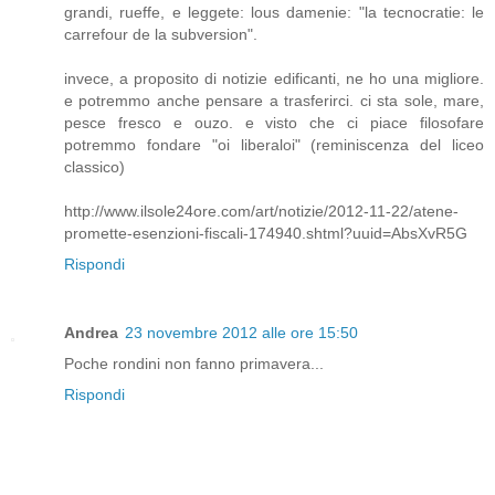
grandi, rueffe, e leggete: lous damenie: "la tecnocratie: le
carrefour de la subversion".
invece, a proposito di notizie edificanti, ne ho una migliore.
e potremmo anche pensare a trasferirci. ci sta sole, mare,
pesce fresco e ouzo. e visto che ci piace filosofare
potremmo fondare "oi liberaloi" (reminiscenza del liceo
classico)
http://www.ilsole24ore.com/art/notizie/2012-11-22/atene-
promette-esenzioni-fiscali-174940.shtml?uuid=AbsXvR5G
Rispondi
Andrea
23 novembre 2012 alle ore 15:50
Poche rondini non fanno primavera...
Rispondi