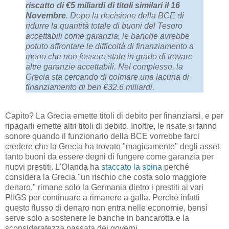
riscatto di €5 miliardi di titoli similari il 16
Novembre
. Dopo la decisione della BCE di
ridurre la quantità totale di buoni del Tesoro
accettabili come garanzia, le banche avrebbe
potuto affrontare le difficoltà di finanziamento a
meno che non fossero state in grado di trovare
altre garanzie accettabili. Nel complesso, la
Grecia sta cercando di colmare una lacuna di
finanziamento di ben €32.6 miliardi.
Capito? La Grecia emette titoli di debito per finanziarsi, e per
ripagarli emette altri titoli di debito. Inoltre, le risate si fanno
sonore quando il funzionario della BCE vorrebbe farci
credere che la Grecia ha trovato "magicamente" degli asset
tanto buoni da essere degni di fungere come garanzia per
nuovi prestiti. L'Olanda ha
staccato la spina
perché
considera la Grecia "un rischio che costa solo maggiore
denaro," rimane solo la Germania dietro i prestiti ai vari
PIIGS per continuare a rimanere a galla. Perché infatti
questo flusso di denaro non entra nelle economie, bensì
serve solo a sostenere le banche in bancarotta e la
sconsideratezza passata dei governi.