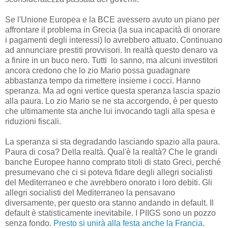
Se l'Unione Europea e la BCE avessero avuto un piano per
affrontare il problema in Grecia (la sua incapacità di onorare
i pagamenti degli interessi) lo avrebbero attuato. Continuano
ad annunciare prestiti provvisori. In realtà questo denaro va
a finire in un buco nero. Tutti lo sanno, ma alcuni investitori
ancora credono che lo zio Mario possa guadagnare
abbastanza tempo da rimettere insieme i cocci. Hanno
speranza. Ma ad ogni vertice questa speranza lascia spazio
alla paura. Lo zio Mario se ne sta accorgendo, è per questo
che ultimamente sta anche lui invocando tagli alla spesa e
riduzioni fiscali.
La speranza si sta degradando lasciando spazio alla paura.
Paura di cosa? Della realtà. Qual'è la realtà? Che le grandi
banche Europee hanno comprato titoli di stato Greci, perché
presumevano che ci si poteva fidare degli allegri socialisti
del Mediterraneo e che avrebbero onorato i loro debiti. Gli
allegri socialisti del Mediterraneo la pensavano
diversamente, per questo ora stanno andando in default. Il
default è statisticamente inevitabile. I PIIGS sono un pozzo
senza fondo.
Presto si unirà alla festa anche la Francia
.