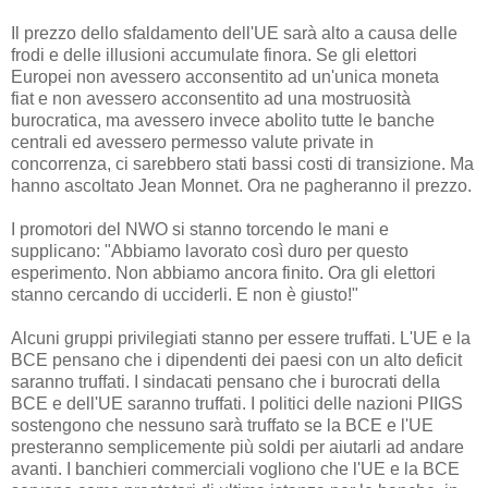
Il prezzo dello sfaldamento dell'UE sarà alto a causa delle
frodi e delle illusioni accumulate finora. Se gli elettori
Europei non avessero acconsentito ad un'unica moneta
fiat e non avessero acconsentito ad una mostruosità
burocratica, ma avessero invece abolito tutte le banche
centrali ed avessero permesso valute private in
concorrenza, ci sarebbero stati bassi costi di transizione. Ma
hanno ascoltato Jean Monnet. Ora ne pagheranno il prezzo.
I promotori del NWO si stanno torcendo le mani e
supplicano: "Abbiamo lavorato così duro per questo
esperimento. Non abbiamo ancora finito. Ora gli elettori
stanno cercando di ucciderli. E non è giusto!"
Alcuni gruppi privilegiati stanno per essere truffati. L'UE e la
BCE pensano che i dipendenti dei paesi con un alto deficit
saranno truffati. I sindacati pensano che i burocrati della
BCE e dell'UE saranno truffati. I politici delle nazioni PIIGS
sostengono che nessuno sarà truffato se la BCE e l'UE
presteranno semplicemente più soldi per aiutarli ad andare
avanti. I banchieri commerciali vogliono che l'UE e la BCE