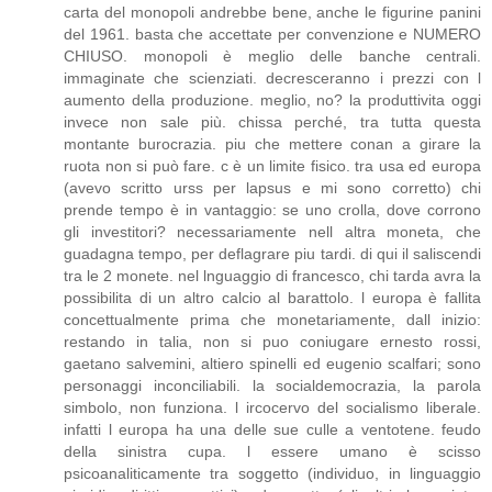
carta del monopoli andrebbe bene, anche le figurine panini
del 1961. basta che accettate per convenzione e NUMERO
CHIUSO. monopoli è meglio delle banche centrali.
immaginate che scienziati. decresceranno i prezzi con l
aumento della produzione. meglio, no? la produttivita oggi
invece non sale più. chissa perché, tra tutta questa
montante burocrazia. piu che mettere conan a girare la
ruota non si può fare. c è un limite fisico. tra usa ed europa
(avevo scritto urss per lapsus e mi sono corretto) chi
prende tempo è in vantaggio: se uno crolla, dove corrono
gli investitori? necessariamente nell altra moneta, che
guadagna tempo, per deflagrare piu tardi. di qui il saliscendi
tra le 2 monete. nel lnguaggio di francesco, chi tarda avra la
possibilita di un altro calcio al barattolo. l europa è fallita
concettualmente prima che monetariamente, dall inizio:
restando in talia, non si puo coniugare ernesto rossi,
gaetano salvemini, altiero spinelli ed eugenio scalfari; sono
personaggi inconciliabili. la socialdemocrazia, la parola
simbolo, non funziona. l ircocervo del socialismo liberale.
infatti l europa ha una delle sue culle a ventotene. feudo
della sinistra cupa. l essere umano è scisso
psicoanaliticamente tra soggetto (individuo, in linguaggio