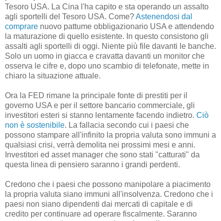
Tesoro USA. La Cina l'ha capito e sta operando un assalto
agli sportelli del Tesoro USA. Come?
Astenendosi dal
comprare
nuovo pattume obbligazionario USA e attendendo
la maturazione di quello esistente. In questo consistono gli
assalti agli sportelli di oggi. Niente più file davanti le banche.
Solo un uomo in giacca e cravatta davanti un monitor che
osserva le cifre e, dopo uno scambio di telefonate, mette in
chiaro la situazione attuale.
Ora la FED rimane la principale fonte di prestiti per il
governo USA e per il settore bancario commerciale, gli
investitori esteri si stanno lentamente facendo indietro.
Ciò
non è sostenibile
. La fallacia secondo cui i paesi che
possono stampare all'infinito la propria valuta sono immuni a
qualsiasi crisi, verrà demolita nei prossimi mesi e anni.
Investitori ed asset manager che sono stati "catturati" da
questa linea di pensiero saranno i grandi perdenti.
Credono che i paesi che possono manipolare a piacimento
la propria valuta siano immuni all'insolvenza. Credono che i
paesi non siano dipendenti dai mercati di capitale e di
credito per continuare ad operare fiscalmente. Saranno