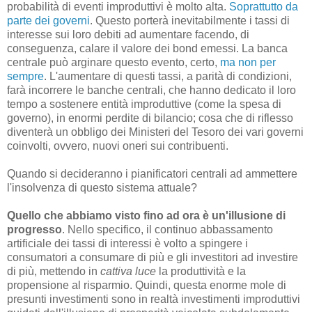
probabilità di eventi improduttivi è molto alta.
Soprattutto da
parte dei governi
. Questo porterà inevitabilmente i tassi di
interesse sui loro debiti ad aumentare facendo, di
conseguenza, calare il valore dei bond emessi. La banca
centrale può arginare questo evento, certo,
ma non per
sempre
. L'aumentare di questi tassi, a parità di condizioni,
farà incorrere le banche centrali, che hanno dedicato il loro
tempo a sostenere entità improduttive (come la spesa di
governo), in enormi perdite di bilancio; cosa che di riflesso
diventerà un obbligo dei Ministeri del Tesoro dei vari governi
coinvolti, ovvero, nuovi oneri sui contribuenti.
Quando si decideranno i pianificatori centrali ad ammettere
l'insolvenza di questo sistema attuale?
Quello che abbiamo visto fino ad ora è un'illusione di
progresso
. Nello specifico, il continuo abbassamento
artificiale dei tassi di interessi è volto a spingere i
consumatori a consumare di più e gli investitori ad investire
di più, mettendo in
cattiva luce
la produttività e la
propensione al risparmio. Quindi, questa enorme mole di
presunti investimenti sono in realtà investimenti improduttivi