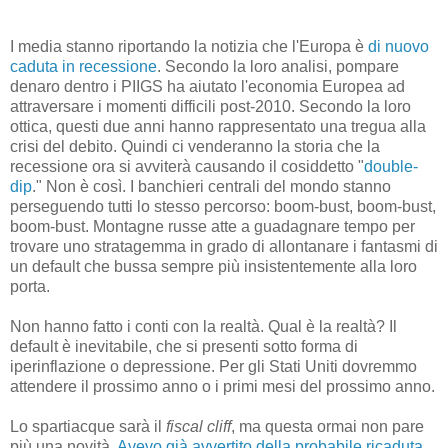
I media stanno riportando la notizia che l'Europa è
di nuovo
caduta in recessione
. Secondo la loro analisi, pompare
denaro dentro i PIIGS ha aiutato l'economia Europea ad
attraversare i momenti difficili post-2010. Secondo la loro
ottica, questi due anni hanno rappresentato una tregua alla
crisi del debito. Quindi ci venderanno la storia che la
recessione ora si avviterà causando il cosiddetto "
double-
dip
." Non è così. I banchieri centrali del mondo stanno
perseguendo tutti lo stesso percorso: boom-bust, boom-bust,
boom-bust. Montagne russe atte a guadagnare tempo per
trovare uno stratagemma in grado di allontanare i fantasmi di
un default che bussa sempre più insistentemente alla loro
porta.
Non hanno fatto i conti con la realtà. Qual è la realtà? Il
default è inevitabile, che si presenti sotto forma di
iperinflazione o depressione. Per gli Stati Uniti dovremmo
attendere il prossimo anno o i primi mesi del prossimo anno.
Lo spartiacque sarà il
fiscal cliff
, ma questa ormai non pare
più una novità.
Avevo già avvertito della probabile ricaduta