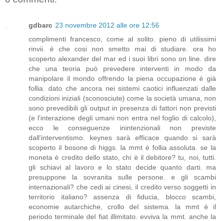
gdbarc
23 novembre 2012 alle ore 12:56
complimenti francesco, come al solito. pieno di utilissimi
rinvii. è che cosi non smetto mai di studiare. ora ho
scoperto alexander del mar ed i suoi libri sono on line. dire
che una teoria può prevedere interventi in modo da
manipolare il mondo offrendo la piena occupazione è già
follia. dato che ancora nei sistemi caotici influenzati dalle
condizioni iniziali (sconosciute) come la società umana, non
sono prevedibili gli output in presenza di fattori non previsti
(e l'interazione degli umani non entra nel foglio di calcolo),
ecco le conseguenze inintenzionali non previste
dall'interventismo. keynes sarà efficace quando si sarà
scoperto il bosone di higgs. la mmt è follia assoluta. se la
moneta è credito dello stato, chi è il debitore? tu, noi, tutti.
gli schiavi al lavoro e lo stato decide quanto darti. ma
presuppone la sovranita sulle persone. e gli scambi
internazionali? che cedi ai cinesi, il credito verso soggetti in
territorio italiano? assenza di fiducia, blocco scambi,
economie autarchiche, crollo del sistema. la mmt è il
periodo terminale del fiat illimitato. evviva la mmt. anche la