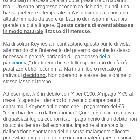
ostacolati) in ascesa data la ridotta presenza di risparmi
reali. Un sano progresso economico richiede, quindi, una
bassa preferenza temporale: un'astensione dal consumo
attuale in modo da avere un bacino dei risparmi reali più
grande da cui attingere.
Questa catena di eventi abbassa
in modo naturale
il tasso di interesse
.
Ma di soliti i Keynesiani contrastano questo punto di vista
affermando che l'intervento del governo sarebbe lo stesso
necessario perché, parlando di "
paradosso della
parsimonia
," direbbero che se tutti risparmiano di più ciò
paralizzerebbe l'economia. Ma in un libero mercato gli
individui
decidono
. Non operano le stesse decisioni nello
stesso lasso di tempo.
Ad esempio,
X
è in debito con
Y
per €100.
X
ripaga
Y
€5 al
mese.
Y
spende il denaro: lo investe o compra beni di
consumo. I Keynesiani dicono che il pagamento dei €5
"risucchia denaro dall'economia." Questa è un'accusa priva
di qualsiasi logica economica. Il pagamento di un debito non
risucchia denaro dall'economia. Impedire al mercato la
riallocazione spontanea delle risorsa malamente allocate,
per evitare un piccolo dolore ora, incanalerà queste risorse