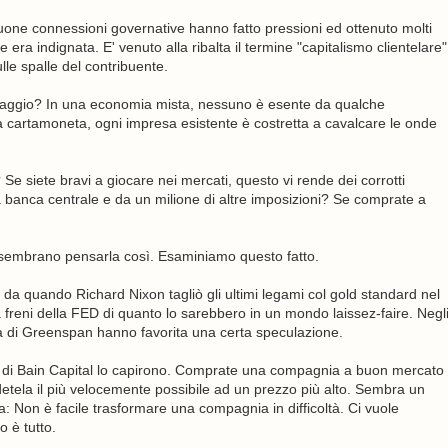
buone connessioni governative hanno fatto pressioni ed ottenuto molti
 era indignata. E' venuto alla ribalta il termine "capitalismo clientelare"
le spalle del contribuente.
guaggio? In una economia mista, nessuno è esente da qualche
a cartamoneta, ogni impresa esistente è costretta a cavalcare le onde
 Se siete bravi a giocare nei mercati, questo vi rende dei corrotti
la banca centrale e da un milione di altre imposizioni? Se comprate a
ey, sembrano pensarla così. Esaminiamo questo fatto.
a quando Richard Nixon tagliò gli ultimi legami col gold standard nel
 freni della FED di quanto lo sarebbero in un mondo laissez-faire. Negl
dità di Greenspan hanno favorita una certa speculazione.
ri di Bain Capital lo capirono. Comprate una compagnia a buon mercato
detela il più velocemente possibile ad un prezzo più alto. Sembra un
: Non è facile trasformare una compagnia in difficoltà. Ci vuole
o è tutto.