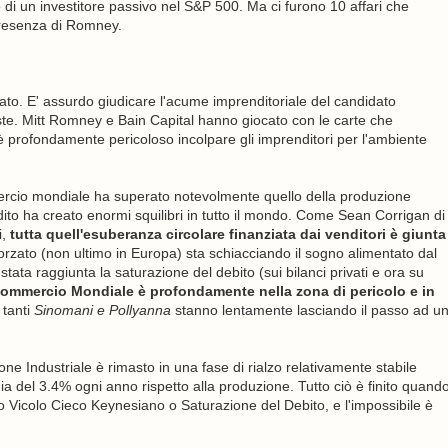
di un investitore passivo nel S&P 500. Ma ci furono 10 affari che
presenza di Romney.
rcato. E' assurdo giudicare l'acume imprenditoriale del candidato
te. Mitt Romney e Bain Capital hanno giocato con le carte che
 profondamente pericoloso incolpare gli imprenditori per l'ambiente
mercio mondiale ha superato notevolmente quello della produzione
dito ha creato enormi squilibri in tutto il mondo. Come Sean Corrigan di
i,
tutta quell'esuberanza circolare finanziata dai venditori è giunta
forzato (non ultimo in Europa) sta schiacciando il sogno alimentato dal
stata raggiunta la saturazione del debito (sui bilanci privati e ora su
 Commercio Mondiale è profondamente nella zona di pericolo e in
 tanti
Sinomani e Pollyanna
stanno lentamente lasciando il passo ad u
one Industriale è rimasto in una fase di rialzo relativamente stabile
edia del 3.4% ogni anno rispetto alla produzione. Tutto ciò è finito quand
Vicolo Cieco Keynesiano o Saturazione del Debito, e l'impossibile è