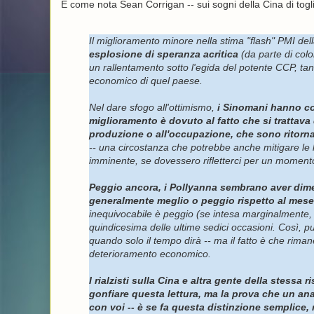
E come nota Sean Corrigan -- sui sogni della Cina di togli
Il miglioramento minore nella stima "flash" PMI del
esplosione di speranza acritica
(da parte di colo
un rallentamento sotto l'egida del potente CCP, ta
economico di quel paese.
Nel dare sfogo all'ottimismo,
i Sinomani hanno co
miglioramento è dovuto al fatto che si trattava d
produzione o all'occupazione, che sono ritornat
-- una circostanza che potrebbe anche mitigare le 
imminente, se dovessero rifletterci per un moment
Peggio ancora, i Pollyanna sembrano aver dime
generalmente meglio o peggio rispetto al mese
inequivocabile è peggio (se intesa marginalmente, 
quindicesima delle ultime sedici occasioni. Così, pu
quando solo il tempo dirà -- ma il fatto è che rimane
deterioramento economico.
I rialzisti sulla Cina e altra gente della stessa
gonfiare questa lettura, ma la prova che un ana
con voi -- è se fa questa distinzione semplic