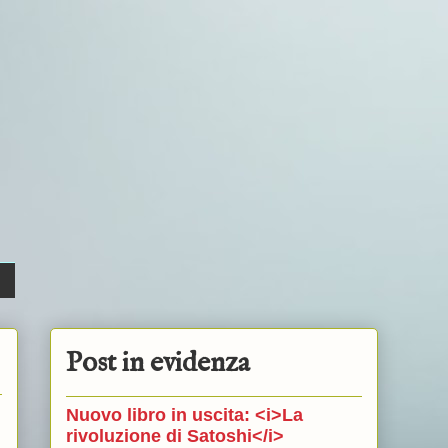
Post in evidenza
Nuovo libro in uscita: <i>La
rivoluzione di Satoshi</i>