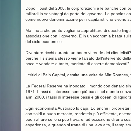
Dopo il bust del 2008, le corprorazioni e le banche con 
miliardi in salvataggi da parte del governo. La popolazione
come nuova denominazione per i capitalisti che vivono sul
Ma fino a che punto vogliamo approfittare di questo lin
associazione con il governo. E in un'economia bsata sull
del ciclo economico.
Diventare ricchi durante un boom vi rende dei clientelisti?
perché il sistema stesso viene falsato dall'intervento del
poco e vendete a tanto, meritate di essere demonizzati?
I critici di Bain Capital, gestita una volta da Mitt Romn
La Federal Reserve ha inondato il mondo con denaro sin d
1971. I tassi di interesse sono più bassi nel mondo senza
anni 2000, i tassi di interesse bassi e gli oceani di liqui
Ogni economista Austriaco lo capì. Ed anche i proprieta
con soldi a buon mercato, rendetela più efficiente, e ven
buon affare se lo si può trovare, ad eccezione di una cosa
esperienza, e quando si tratta di una leva alta, il tempism