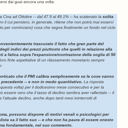
ersi dai guai ancora una volta:
la Cina ad Ottobre -- dal 47.9 al 49.1% -- ha scatenato la
solita
ro il cui pensiero, in generale, ritiene che non potrà mai esserci
nto per cominciare) cosa che segna finalmente un fondo nel ciclo
nvenientemente trascurato il fatto che gran parte del
egli indici dei prezzi piuttosto che quelli in relazione alla
i a fatica sopra l'espansione/contrazione della soglia di 50
loro finte aspettative di un rilassamento monetario sempre
o.
nticato che il PMI calibra semplicemente se le cose vanno
 precedente -- e non in modo quantitativo.
La risposta
questa volta) per il dodicesimo mese consecutivo e per la
ò essere vero che il tasso di declino sembra aver rallentato -- il
 l'attuale declino, anche dopo tanti mesi ininterrotti di
 risma, possono disporre di motivi venali o psicologici per
lista sa il fatto suo -- e che non ha paura di essere onesto
e, ma fondamentale, nel suo commento.