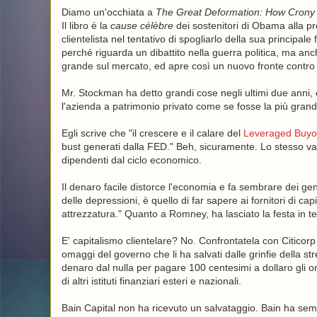
Diamo un'occhiata a
The Great Deformation: How Crony 
Il libro è la
cause célèbre
dei sostenitori di Obama alla 
clientelista nel tentativo di spogliarlo della sua principal
perché riguarda un dibattito nella guerra politica, ma anc
grande sul mercato, ed apre così un nuovo fronte contro l
Mr. Stockman ha detto grandi cose negli ultimi due anni, e
l'azienda a patrimonio privato come se fosse la più gran
Egli scrive che "il crescere e il calare del
Leveraged Buyo
bust generati dalla FED." Beh, sicuramente. Lo stesso vale p
dipendenti dal ciclo economico.
Il denaro facile distorce l'economia e fa sembrare dei geni 
delle depressioni, è quello di far sapere ai fornitori di ca
attrezzatura." Quanto a Romney, ha lasciato la festa in te
E' capitalismo clientelare? No. Confrontatela con Citicorp
omaggi del governo che li ha salvati dalle grinfie della str
denaro dal nulla per pagare 100 centesimi a dollaro gli on
di altri istituti finanziari esteri e nazionali.
Bain Capital non ha ricevuto un salvataggio. Bain ha se