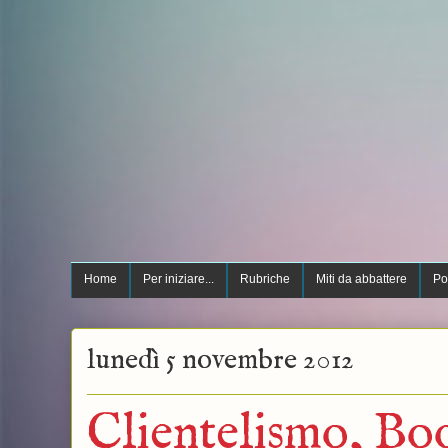
Home
Per iniziare...
Rubriche
Miti da abbattere
Po
lunedì 5 novembre 2012
Clientelismo, Bo