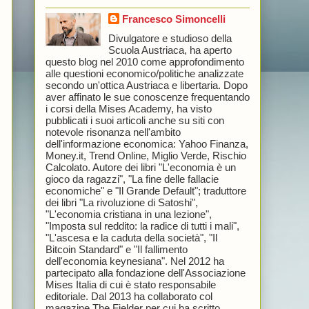
Francesco Simoncelli
Divulgatore e studioso della
Scuola Austriaca, ha aperto
questo blog nel 2010 come approfondimento
alle questioni economico/politiche analizzate
secondo un'ottica Austriaca e libertaria. Dopo
aver affinato le sue conoscenze frequentando
i corsi della Mises Academy, ha visto
pubblicati i suoi articoli anche su siti con
notevole risonanza nell'ambito
dell'informazione economica: Yahoo Finanza,
Money.it, Trend Online, Miglio Verde, Rischio
Calcolato. Autore dei libri "L'economia è un
gioco da ragazzi", "La fine delle fallacie
economiche" e "Il Grande Default"; traduttore
dei libri "La rivoluzione di Satoshi",
"L'economia cristiana in una lezione",
"Imposta sul reddito: la radice di tutti i mali",
"L'ascesa e la caduta della società", "Il
Bitcoin Standard" e "Il fallimento
dell'economia keynesiana". Nel 2012 ha
partecipato alla fondazione dell'Associazione
Mises Italia di cui è stato responsabile
editoriale. Dal 2013 ha collaborato col
magazine The Fielder per cui ha scritto