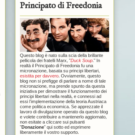
Principato di Freedonia
Questo blog è nato sulla scia della brillante
pellicola dei fratelli Marx, "
Duck Soup
." In
realtà il Principato di Freedonia fu una
micronazione, basata su principi libertari,
esistita per davvero
. Ovviamente, questo
blog non si prefigge di parlare a nome di tale
micronazione, ma prende spunto da questa
iniziativa per dimostrare il funzionamento dei
i
principi libertari nella realtà, e connessi ad
essi l'implementazione della teoria Austriaca
come politica economica. Se apprezzate il
lavoro di divulgazione operato da questo blog
e volete contribuire a mantenerlo aggiornato,
non esitate a cliccare sui pulsanti
"
Donazione
" qui sotto ed esprimere
liberamente il vostro supporto.