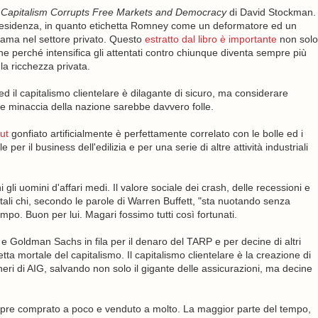
Capitalism Corrupts Free Markets and Democracy
di David Stockman.
presidenza, in quanto etichetta Romney come un deformatore ed un
e fama nel settore privato. Questo
estratto dal libro è importante
non solo
he perché intensifica gli attentati contro chiunque diventa sempre più
a ricchezza privata.
d il capitalismo clientelare è dilagante di sicuro, ma considerare
de minaccia della nazione sarebbe davvero folle.
ut
gonfiato artificialmente è perfettamente correlato con le bolle ed i
er il business dell'edilizia e per una serie di altre attività industriali
gli uomini d'affari medi. Il valore sociale dei crash, delle recessioni e
pitali chi, secondo le parole di Warren Buffett, "sta nuotando senza
mpo. Buon per lui. Magari fossimo tutti così fortunati.
 e Goldman Sachs in fila per il denaro del TARP e per decine di altri
etta mortale del capitalismo. Il capitalismo clientelare è la creazione di
eri di AIG, salvando non solo il gigante delle assicurazioni, ma decine
mpre comprato a poco e venduto a molto. La maggior parte del tempo,