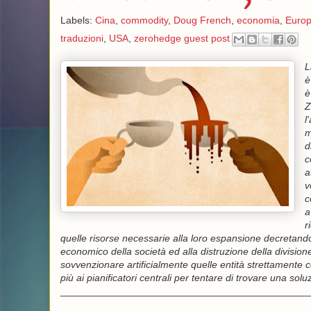
Labels:
Cina
,
commodity
,
Doug French
,
economia
,
Euro
traduzioni
,
USA
,
zerohedge guest post
L
è
è
Z
l
m
d
c
a
v
c
a
r
quelle risorse necessarie alla loro espansione decretando
economico della società ed alla distruzione della divisione de
sovvenzionare artificialmente quelle entità strettamente
più ai pianificatori centrali per tentare di trovare una sol
_____________________________________________