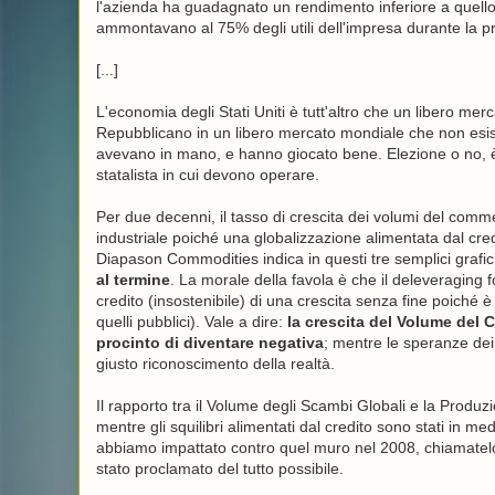
l'azienda ha guadagnato un rendimento inferiore a quello 
ammontavano al 75% degli utili dell'impresa durante la 
[...]
L'economia degli Stati Uniti è tutt'altro che un libero me
Repubblicano in un libero mercato mondiale che non esis
avevano in mano, e hanno giocato bene. Elezione o no, è
statalista in cui devono operare.
Per due decenni, il tasso di crescita dei volumi del com
industriale poiché una globalizzazione alimentata dal cre
Diapason Commodities indica in questi tre semplici grafic
al termine
. La morale della favola è che il deleveraging 
credito (insostenibile) di una crescita senza fine poiché è 
quelli pubblici). Vale a dire:
la crescita del Volume del
procinto di diventare negativa
; mentre le speranze dei
giusto riconoscimento della realtà.
Il rapporto tra il Volume degli Scambi Globali e la Produzi
mentre gli squilibri alimentati dal credito sono stati in m
abbiamo impattato contro quel muro nel 2008, chiamatelo 
stato proclamato del tutto possibile.