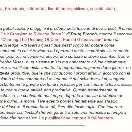
pa
,
Freedonia
,
letteratura
,
libertà
,
mercantilismo
,
società
,
stato
,
a pubblicazione di oggi è il prodotto della fusione di due articoli. Il prim
 "
Is it Cronyism to Ride the Boom?
" di
Doug French
, mentre il second
 "
Charting The Undoing Of Credit-Fueled Globalization
" tratto da
eroHedge.
Attraverso questi due pezzi voglio far notare come
'ambiente in cui ci troviamo ad operare i nostri scambi sia sicuramente
anipolato, ma conserva ancora uno sprazzo di libero scambio. Come
irebbe Mises, è un sistema misto ma nonostante ciò inevitabilmente
orre verso il suo disfacimento. Lo apprendiamo giorno dopo giorno. Le
ttività produttive, quelle che conducono i propri affari in accordo con la
olontà dei consumatori ed astenendosi dal richiedere aiuti, vengono
ostantemente private dei fondi necessari per continuare la loro crescita
 favore di quelle attività non produttive. Questo trasferimento di
icchezza, se continuato nel tempo, depreda le attività produttive di
ne quindi la morte. Tale evento porterà lentamente allo sfascio
l lavoro. Il credito facile dà, il credito facile toglie.
Continuare a
 connesse con l'establishment garantirà solo una manciata di tempo in
uzione che non esiste.
La pianificazione centrale è fallimentare
.
____________________________________